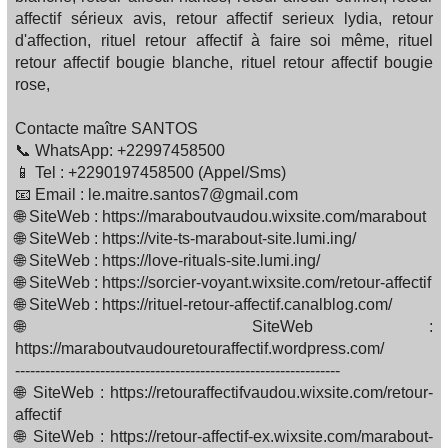
affectif sérieux avis, retour affectif serieux lydia, retour
d'affection, rituel retour affectif à faire soi même, rituel
retour affectif bougie blanche, rituel retour affectif bougie
rose,
Contacte maître SANTOS
📞 WhatsApp: +22997458500
📱 Tel : +2290197458500 (Appel/Sms)
📧 Email : le.maitre.santos7@gmail.com
🌐 SiteWeb : https://maraboutvaudou.wixsite.com/marabout
🌐 SiteWeb : https://vite-ts-marabout-site.lumi.ing/
🌐 SiteWeb : https://love-rituals-site.lumi.ing/
🌐 SiteWeb : https://sorcier-voyant.wixsite.com/retour-affectif
🌐 SiteWeb : https://rituel-retour-affectif.canalblog.com/
🌐 SiteWeb :
https://maraboutvaudouretouraffectif.wordpress.com/
-----------------------------------------------------------------
🌐 SiteWeb : https://retouraffectifvaudou.wixsite.com/retour-
affectif
🌐 SiteWeb : https://retour-affectif-ex.wixsite.com/marabout-