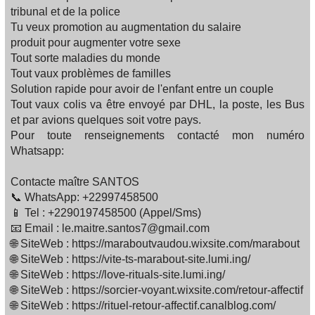
tribunal et de la police
Tu veux promotion au augmentation du salaire
produit pour augmenter votre sexe
Tout sorte maladies du monde
Tout vaux problèmes de familles‍‍‍
Solution rapide pour avoir de l'enfant entre un couple
Tout vaux colis va être envoyé par DHL, la poste, les Bus
et par avions quelques soit votre pays.
Pour toute renseignements contacté mon numéro
Whatsapp:
Contacte maître SANTOS
📞 WhatsApp: +22997458500
📱 Tel : +2290197458500 (Appel/Sms)
📧 Email : le.maitre.santos7@gmail.com
🌐 SiteWeb : https://maraboutvaudou.wixsite.com/marabout
🌐 SiteWeb : https://vite-ts-marabout-site.lumi.ing/
🌐 SiteWeb : https://love-rituals-site.lumi.ing/
🌐 SiteWeb : https://sorcier-voyant.wixsite.com/retour-affectif
🌐 SiteWeb : https://rituel-retour-affectif.canalblog.com/