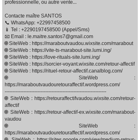
professionnelle, ou autre vente...
Contacte maître SANTOS
📞 WhatsApp: +22997458500
📱 Tel : +2290197458500 (Appel/Sms)
📧 Email : le.maitre.santos7@gmail.com
🌐 SiteWeb : https://maraboutvaudou.wixsite.com/marabout
🌐 SiteWeb : https://vite-ts-marabout-site.lumi.ing/
🌐 SiteWeb : https://love-rituals-site.lumi.ing/
🌐 SiteWeb : https://sorcier-voyant.wixsite.com/retour-affectif
🌐 SiteWeb : https://rituel-retour-affectif.canalblog.com/
🌐 SiteWeb :
https://maraboutvaudouretouraffectif.wordpress.com/
-----------------------------------------------------------------
🌐 SiteWeb : https://retouraffectifvaudou.wixsite.com/retour-
affectif
🌐 SiteWeb : https://retour-affectif-ex.wixsite.com/marabout-
vaudou
🌐 SiteWeb :
https://maraboutvaudouretouraffectif.wordpress.com/
🌐 SiteWeb : https://sites.google.com/view/medium-retour-