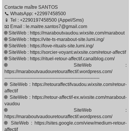
Contacte maître SANTOS
📞 WhatsApp: +22997458500
📱 Tel : +2290197458500 (Appel/Sms)
📧 Email : le.maitre.santos7@gmail.com
🌐 SiteWeb : https://maraboutvaudou.wixsite.com/marabout
🌐 SiteWeb : https://vite-ts-marabout-site.lumi.ing/
🌐 SiteWeb : https://love-rituals-site.lumi.ing/
🌐 SiteWeb : https://sorcier-voyant.wixsite.com/retour-affectif
🌐 SiteWeb : https://rituel-retour-affectif.canalblog.com/
🌐 SiteWeb :
https://maraboutvaudouretouraffectif.wordpress.com/
-----------------------------------------------------------------
🌐 SiteWeb : https://retouraffectifvaudou.wixsite.com/retour-
affectif
🌐 SiteWeb : https://retour-affectif-ex.wixsite.com/marabout-
vaudou
🌐 SiteWeb :
https://maraboutvaudouretouraffectif.wordpress.com/
🌐 SiteWeb : https://sites.google.com/view/medium-retour-
affectif