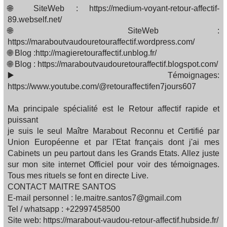
🌐 SiteWeb : https://medium-voyant-retour-affectif-
89.webself.net/
🌐 SiteWeb :
https://maraboutvaudouretouraffectif.wordpress.com/
🌐 Blog :http://magieretouraffectif.unblog.fr/
🌐 Blog : https://maraboutvaudouretouraffectif.blogspot.com/
▶️ Témoignages:
https://www.youtube.com/@retouraffectifen7jours607
Ma principale spécialité est le Retour affectif rapide et
puissant
je suis le seul Maître Marabout Reconnu et Certifié par
Union Européenne et par l'Etat français dont j'ai mes
Cabinets un peu partout dans les Grands Etats. Allez juste
sur mon site internet Officiel pour voir des témoignages.
Tous mes rituels se font en directe Live.
CONTACT MAITRE SANTOS
E-mail personnel : le.maitre.santos7@gmail.com
Tel / whatsapp : +22997458500
Site web: https://marabout-vaudou-retour-affectif.hubside.fr/