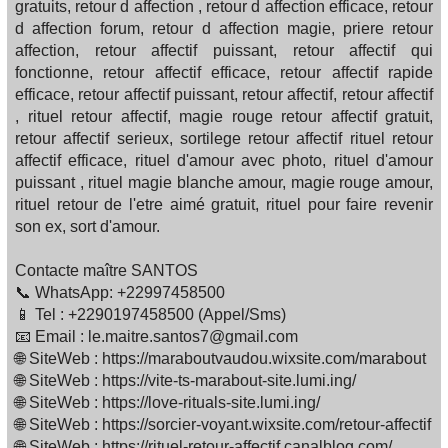
gratuits, retour d affection , retour d affection efficace, retour
d affection forum, retour d affection magie, priere retour
affection, retour affectif puissant, retour affectif qui
fonctionne, retour affectif efficace, retour affectif rapide
efficace, retour affectif puissant, retour affectif, retour affectif
, rituel retour affectif, magie rouge retour affectif gratuit,
retour affectif serieux, sortilege retour affectif rituel retour
affectif efficace, rituel d'amour avec photo, rituel d'amour
puissant , rituel magie blanche amour, magie rouge amour,
rituel retour de l'etre aimé gratuit, rituel pour faire revenir
son ex, sort d'amour.
Contacte maître SANTOS
📞 WhatsApp: +22997458500
📱 Tel : +2290197458500 (Appel/Sms)
📧 Email : le.maitre.santos7@gmail.com
🌐 SiteWeb : https://maraboutvaudou.wixsite.com/marabout
🌐 SiteWeb : https://vite-ts-marabout-site.lumi.ing/
🌐 SiteWeb : https://love-rituals-site.lumi.ing/
🌐 SiteWeb : https://sorcier-voyant.wixsite.com/retour-affectif
🌐 SiteWeb : https://rituel-retour-affectif.canalblog.com/