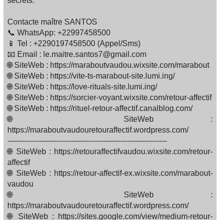
secrets.
Contacte maître SANTOS
📞 WhatsApp: +22997458500
📱 Tel : +2290197458500 (Appel/Sms)
📧 Email : le.maitre.santos7@gmail.com
🌐 SiteWeb : https://maraboutvaudou.wixsite.com/marabout
🌐 SiteWeb : https://vite-ts-marabout-site.lumi.ing/
🌐 SiteWeb : https://love-rituals-site.lumi.ing/
🌐 SiteWeb : https://sorcier-voyant.wixsite.com/retour-affectif
🌐 SiteWeb : https://rituel-retour-affectif.canalblog.com/
🌐 SiteWeb :
https://maraboutvaudouretouraffectif.wordpress.com/
-----------------------------------------------------------------
🌐 SiteWeb : https://retouraffectifvaudou.wixsite.com/retour-
affectif
🌐 SiteWeb : https://retour-affectif-ex.wixsite.com/marabout-
vaudou
🌐 SiteWeb :
https://maraboutvaudouretouraffectif.wordpress.com/
🌐 SiteWeb : https://sites.google.com/view/medium-retour-