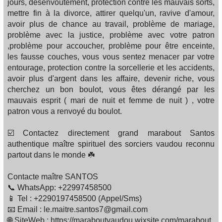
jours, désenvoûtement, protection contre les mauvais sorts,
mettre fin à la divorce, attirer quelqu'un, ravive d'amour,
avoir plus de chance au travail, problème de mariage,
problème avec la justice, problème avec votre patron
,problème pour accoucher, problème pour être enceinte,
les fausse couches, vous vous sentez menacer par votre
entourage, protection contre la sorcellerie et les accidents,
avoir plus d'argent dans les affaire, devenir riche, vous
cherchez un bon boulot, vous êtes dérangé par les
mauvais esprit ( mari de nuit et femme de nuit ) , votre
patron vous a renvoyé du boulot.
☑️ Contactez directement grand marabout Santos
authentique maître spirituel des sorciers vaudou reconnu
partout dans le monde ☘️
Contacte maître SANTOS
📞 WhatsApp: +22997458500
📱 Tel : +2290197458500 (Appel/Sms)
📧 Email : le.maitre.santos7@gmail.com
🌐 SiteWeb : https://maraboutvaudou.wixsite.com/marabout