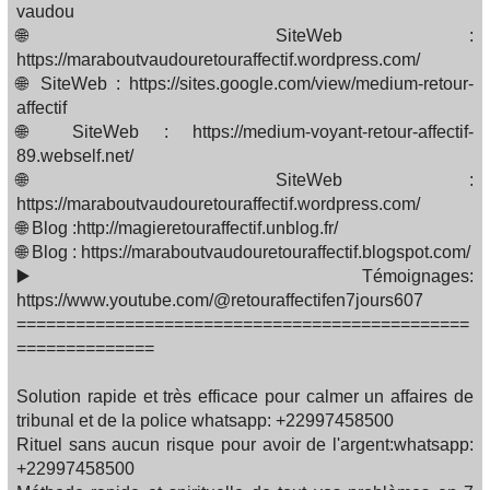
vaudou
🌐 SiteWeb :
https://maraboutvaudouretouraffectif.wordpress.com/
🌐 SiteWeb : https://sites.google.com/view/medium-retour-
affectif
🌐 SiteWeb : https://medium-voyant-retour-affectif-
89.webself.net/
🌐 SiteWeb :
https://maraboutvaudouretouraffectif.wordpress.com/
🌐 Blog :http://magieretouraffectif.unblog.fr/
🌐 Blog : https://maraboutvaudouretouraffectif.blogspot.com/
▶️ Témoignages:
https://www.youtube.com/@retouraffectifen7jours607
==============================================
==============
Solution rapide et très efficace pour calmer un affaires de
tribunal et de la police whatsapp: +22997458500
Rituel sans aucun risque pour avoir de l'argent:whatsapp:
+22997458500