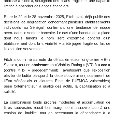
abaissé à « ccc », soulignant des bilans fragiles et une capacité
limitée à absorber des chocs financiers.
Entre le 24 et le 28 novembre 2025, Fitch avait déjà publié des
décisions de dégradation concernant plusieurs établissements
individuels au Sénégal, confirmant une tendance de risque
accru dans le secteur bancaire. Le cas d’une banque de la place
dont nous tairons le nom sert d’exemple concret d’un
établissement dont la « viabilité » a été jugée fragile du fait de
l’exposition souveraine.
Fitch a confirmé sa note de défaut émetteur long‑terme « B‑ /
Stable », tout en
abaissant
sa « Viability Rating » (VR) à
« ccc »
(contre « b‑ » précédemment)), avertissant que l’exposition
élevée de ladite banque à la dette souveraine (notamment de
l’État sénégalais et d’autres États de l’UEMOA vulnérables)
pèse fortement sur la qualité des actifs, la capitalisation et la
solidité.
La combinaison fonds propres modestes et accumulation de
titres souverains réduit leur marge de manœuvre face à une
tension de liquidité, tout en accentuant la dépendance à la