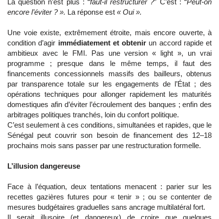
La question n’est plus : “
faut-il restructurer ?
” C’est : “
Peut-on
encore l’éviter ? ».
La réponse est
« Oui ».
Une voie existe, extrêmement étroite, mais encore ouverte, à
condition d’agir
immédiatement et obtenir
un accord rapide et
ambitieux avec le FMI. Pas une version « light », un vrai
programme ; presque dans le même temps, il faut des
financements concessionnels massifs des bailleurs, obtenus
par transparence totale sur les engagements de l’État ; des
opérations techniques pour allonger rapidement les maturités
domestiques afin d’éviter l’écroulement des banques ; enfin des
arbitrages politiques tranchés, loin du confort politique.
C’est seulement à ces conditions, simultanées et rapides, que le
Sénégal peut couvrir son besoin de financement des 12–18
prochains mois sans passer par une restructuration formelle.
L’illusion dangereuse
Face à l’équation, deux tentations menacent : parier sur les
recettes gazières futures pour « tenir » ; ou se contenter de
mesures budgétaires graduelles sans ancrage multilatéral fort.
Il serait illusoire (et dangereux) de croire que quelques