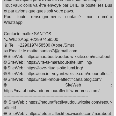
Tout vaux colis va être envoyé par DHL, la poste, les Bus
et par avions quelques soit votre pays.
Pour toute renseignements contacté mon numéro
Whatsapp:
Contacte maître SANTOS
📞 WhatsApp: +22997458500
📱 Tel : +2290197458500 (Appel/Sms)
📧 Email : le.maitre.santos7@gmail.com
🌐 SiteWeb : https://maraboutvaudou.wixsite.com/marabout
🌐 SiteWeb : https://vite-ts-marabout-site.lumi.ing/
🌐 SiteWeb : https://love-rituals-site.lumi.ing/
🌐 SiteWeb : https://sorcier-voyant.wixsite.com/retour-affectif
🌐 SiteWeb : https://rituel-retour-affectif.canalblog.com/
🌐 SiteWeb :
https://maraboutvaudouretouraffectif.wordpress.com/
-----------------------------------------------------------------
🌐 SiteWeb : https://retouraffectifvaudou.wixsite.com/retour-
affectif
🌐 SiteWeb : https://retour-affectif-ex.wixsite.com/marabout-