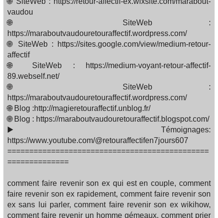
🌐 SiteWeb : https://retour-affectif-ex.wixsite.com/marabout-
vaudou
🌐 SiteWeb :
https://maraboutvaudouretouraffectif.wordpress.com/
🌐 SiteWeb : https://sites.google.com/view/medium-retour-
affectif
🌐 SiteWeb : https://medium-voyant-retour-affectif-
89.webself.net/
🌐 SiteWeb :
https://maraboutvaudouretouraffectif.wordpress.com/
🌐 Blog :http://magieretouraffectif.unblog.fr/
🌐 Blog : https://maraboutvaudouretouraffectif.blogspot.com/
▶️ Témoignages:
https://www.youtube.com/@retouraffectifen7jours607
==============================================
==============
comment faire revenir son ex qui est en couple, comment
faire revenir son ex rapidement, comment faire revenir son
ex sans lui parler, comment faire revenir son ex wikihow,
comment faire revenir un homme gémeaux, comment prier