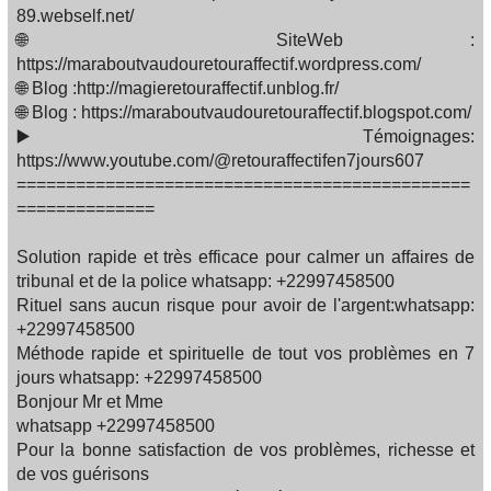
89.webself.net/
🌐 SiteWeb :
https://maraboutvaudouretouraffectif.wordpress.com/
🌐 Blog :http://magieretouraffectif.unblog.fr/
🌐 Blog : https://maraboutvaudouretouraffectif.blogspot.com/
▶️ Témoignages:
https://www.youtube.com/@retouraffectifen7jours607
==============================================
==============
Solution rapide et très efficace pour calmer un affaires de
tribunal et de la police whatsapp: +22997458500
Rituel sans aucun risque pour avoir de l'argent:whatsapp:
+22997458500
Méthode rapide et spirituelle de tout vos problèmes en 7
jours whatsapp: +22997458500
Bonjour Mr et Mme
whatsapp +22997458500
Pour la bonne satisfaction de vos problèmes, richesse et
de vos guérisons