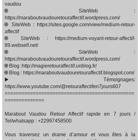
vaudou
🌐 SiteWeb :
https://maraboutvaudouretouraffectif.wordpress.com/
🌐 SiteWeb : https://sites.google.com/view/medium-retour-
affectif
🌐 SiteWeb : https://medium-voyant-retour-affectif-
89.webself.net/
🌐 SiteWeb :
https://maraboutvaudouretouraffectif.wordpress.com/
🌐 Blog :http://magieretouraffectif.unblog.fr/
🌐 Blog : https://maraboutvaudouretouraffectif.blogspot.com/
▶️ Témoignages:
https://www.youtube.com/@retouraffectifen7jours607
==============================================
==============
Marabout Vaudou Retour Affectif rapide en 7 jours /
Tel/whatsapp : +22997458500
Vous traversez un drame d’amour et vous êtes à la