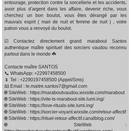
entourage, protection contre la sorcellerie et les accidents,
avoir plus d'argent dans les affaire, devenir riche, vous
cherchez un bon boulot, vous êtes dérangé par les
mauvais esprit ( mari de nuit et femme de nuit ) , votre
patron vous a renvoyé du boulot.
☑️ Contactez directement grand marabout Santos
authentique maître spirituel des sorciers vaudou reconnu
partout dans le monde ☘️
Contacte maître SANTOS
📞 WhatsApp: +22997458500
📱 Tel : +2290197458500 (Appel/Sms)
📧 Email : le.maitre.santos7@gmail.com
🌐 SiteWeb : https://maraboutvaudou.wixsite.com/marabout
🌐 SiteWeb : https://vite-ts-marabout-site.lumi.ing/
🌐 SiteWeb : https://love-rituals-site.lumi.ing/
🌐 SiteWeb : https://sorcier-voyant.wixsite.com/retour-affectif
🌐 SiteWeb : https://rituel-retour-affectif.canalblog.com/
🌐 SiteWeb :