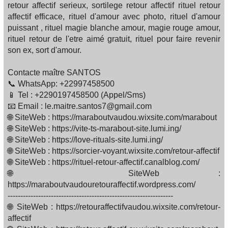
retour affectif serieux, sortilege retour affectif rituel retour
affectif efficace, rituel d'amour avec photo, rituel d'amour
puissant , rituel magie blanche amour, magie rouge amour,
rituel retour de l'etre aimé gratuit, rituel pour faire revenir
son ex, sort d'amour.
Contacte maître SANTOS
📞 WhatsApp: +22997458500
📱 Tel : +2290197458500 (Appel/Sms)
📧 Email : le.maitre.santos7@gmail.com
🌐 SiteWeb : https://maraboutvaudou.wixsite.com/marabout
🌐 SiteWeb : https://vite-ts-marabout-site.lumi.ing/
🌐 SiteWeb : https://love-rituals-site.lumi.ing/
🌐 SiteWeb : https://sorcier-voyant.wixsite.com/retour-affectif
🌐 SiteWeb : https://rituel-retour-affectif.canalblog.com/
🌐 SiteWeb :
https://maraboutvaudouretouraffectif.wordpress.com/
-----------------------------------------------------------------
🌐 SiteWeb : https://retouraffectifvaudou.wixsite.com/retour-
affectif