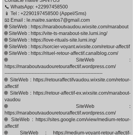
Contacte maître SANTOS
📞 WhatsApp: +22997458500
📱 Tel : +2290197458500 (Appel/Sms)
📧 Email : le.maitre.santos7@gmail.com
🌐 SiteWeb : https://maraboutvaudou.wixsite.com/marabout
🌐 SiteWeb : https://vite-ts-marabout-site.lumi.ing/
🌐 SiteWeb : https://love-rituals-site.lumi.ing/
🌐 SiteWeb : https://sorcier-voyant.wixsite.com/retour-affectif
🌐 SiteWeb : https://rituel-retour-affectif.canalblog.com/
🌐 SiteWeb :
https://maraboutvaudouretouraffectif.wordpress.com/
-----------------------------------------------------------------
🌐 SiteWeb : https://retouraffectifvaudou.wixsite.com/retour-
affectif
🌐 SiteWeb : https://retour-affectif-ex.wixsite.com/marabout-
vaudou
🌐 SiteWeb :
https://maraboutvaudouretouraffectif.wordpress.com/
🌐 SiteWeb : https://sites.google.com/view/medium-retour-
affectif
🌐 SiteWeb : https://medium-voyant-retour-affectif-