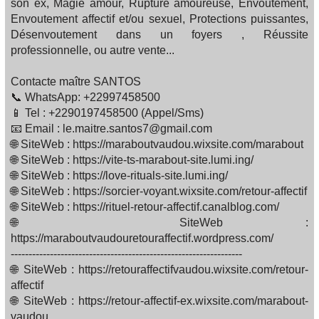
son ex, Magie amour, Rupture amoureuse, Envoutement,
Envoutement affectif et/ou sexuel, Protections puissantes,
Désenvoutement dans un foyers , Réussite
professionnelle, ou autre vente...
Contacte maître SANTOS
📞 WhatsApp: +22997458500
📱 Tel : +2290197458500 (Appel/Sms)
📧 Email : le.maitre.santos7@gmail.com
🌐 SiteWeb : https://maraboutvaudou.wixsite.com/marabout
🌐 SiteWeb : https://vite-ts-marabout-site.lumi.ing/
🌐 SiteWeb : https://love-rituals-site.lumi.ing/
🌐 SiteWeb : https://sorcier-voyant.wixsite.com/retour-affectif
🌐 SiteWeb : https://rituel-retour-affectif.canalblog.com/
🌐 SiteWeb :
https://maraboutvaudouretouraffectif.wordpress.com/
-----------------------------------------------------------------
🌐 SiteWeb : https://retouraffectifvaudou.wixsite.com/retour-
affectif
🌐 SiteWeb : https://retour-affectif-ex.wixsite.com/marabout-
vaudou