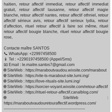
haitien, retour affectif immediat, retour affectif immediat
gratuit, retour affectif lausanne, retour affectif magie
blanche, retour affectif nantes, retour affectif othniel, retour
affectif sérieux avis, retour affectif serieux lydia, retour
d'affection, rituel retour affectif à faire soi même, rituel
retour affectif bougie blanche, rituel retour affectif bougie
rose,
Contacte maître SANTOS
📞 WhatsApp: +22997458500
📱 Tel : +2290197458500 (Appel/Sms)
📧 Email : le.maitre.santos7@gmail.com
🌐 SiteWeb : https://maraboutvaudou.wixsite.com/marabout
🌐 SiteWeb : https://vite-ts-marabout-site.lumi.ing/
🌐 SiteWeb : https://love-rituals-site.lumi.ing/
🌐 SiteWeb : https://sorcier-voyant.wixsite.com/retour-affectif
🌐 SiteWeb : https://rituel-retour-affectif.canalblog.com/
🌐 SiteWeb :
https://maraboutvaudouretouraffectif.wordpress.com/
-----------------------------------------------------------------