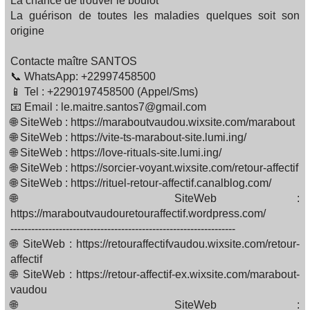
La chance de trouver le boulot
La guérison de toutes les maladies quelques soit son
origine
Contacte maître SANTOS
📞 WhatsApp: +22997458500
📱 Tel : +2290197458500 (Appel/Sms)
📧 Email : le.maitre.santos7@gmail.com
🌐 SiteWeb : https://maraboutvaudou.wixsite.com/marabout
🌐 SiteWeb : https://vite-ts-marabout-site.lumi.ing/
🌐 SiteWeb : https://love-rituals-site.lumi.ing/
🌐 SiteWeb : https://sorcier-voyant.wixsite.com/retour-affectif
🌐 SiteWeb : https://rituel-retour-affectif.canalblog.com/
🌐 SiteWeb :
https://maraboutvaudouretouraffectif.wordpress.com/
-----------------------------------------------------------------
🌐 SiteWeb : https://retouraffectifvaudou.wixsite.com/retour-
affectif
🌐 SiteWeb : https://retour-affectif-ex.wixsite.com/marabout-
vaudou
🌐 SiteWeb :