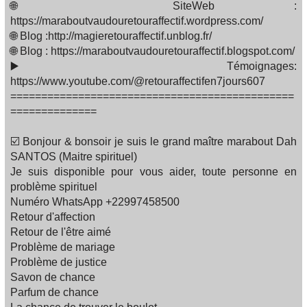
🌐 SiteWeb :
https://maraboutvaudouretouraffectif.wordpress.com/
🌐 Blog :http://magieretouraffectif.unblog.fr/
🌐 Blog : https://maraboutvaudouretouraffectif.blogspot.com/
▶️ Témoignages:
https://www.youtube.com/@retouraffectifen7jours607
==============================================
==============
☑️ Bonjour & bonsoir je suis le grand maître marabout Dah
SANTOS (Maitre spirituel)
Je suis disponible pour vous aider, toute personne en
problème spirituel
Numéro WhatsApp +22997458500
Retour d'affection
Retour de l'être aimé
Problème de mariage
Problème de justice
Savon de chance
Parfum de chance