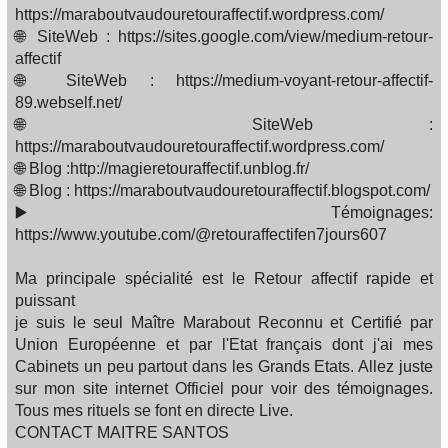
https://maraboutvaudouretouraffectif.wordpress.com/
🌐 SiteWeb : https://sites.google.com/view/medium-retour-
affectif
🌐 SiteWeb : https://medium-voyant-retour-affectif-
89.webself.net/
🌐 SiteWeb :
https://maraboutvaudouretouraffectif.wordpress.com/
🌐 Blog :http://magieretouraffectif.unblog.fr/
🌐 Blog : https://maraboutvaudouretouraffectif.blogspot.com/
▶️ Témoignages:
https://www.youtube.com/@retouraffectifen7jours607
Ma principale spécialité est le Retour affectif rapide et
puissant
je suis le seul Maître Marabout Reconnu et Certifié par
Union Européenne et par l'Etat français dont j'ai mes
Cabinets un peu partout dans les Grands Etats. Allez juste
sur mon site internet Officiel pour voir des témoignages.
Tous mes rituels se font en directe Live.
CONTACT MAITRE SANTOS