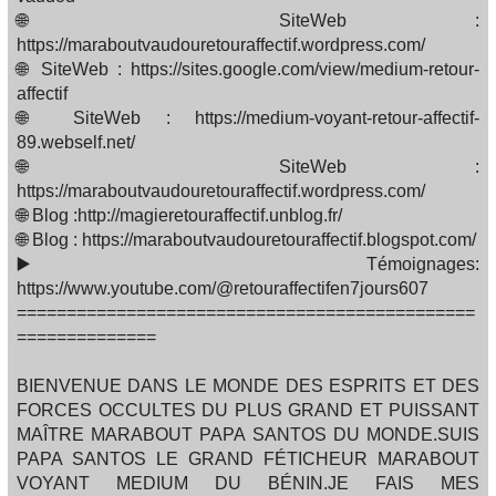
🌐 SiteWeb :
https://maraboutvaudouretouraffectif.wordpress.com/
🌐 SiteWeb : https://sites.google.com/view/medium-retour-
affectif
🌐 SiteWeb : https://medium-voyant-retour-affectif-
89.webself.net/
🌐 SiteWeb :
https://maraboutvaudouretouraffectif.wordpress.com/
🌐 Blog :http://magieretouraffectif.unblog.fr/
🌐 Blog : https://maraboutvaudouretouraffectif.blogspot.com/
▶️ Témoignages:
https://www.youtube.com/@retouraffectifen7jours607
==============================================
==============
BIENVENUE DANS LE MONDE DES ESPRITS ET DES
FORCES OCCULTES DU PLUS GRAND ET PUISSANT
MAÎTRE MARABOUT PAPA SANTOS DU MONDE.SUIS
PAPA SANTOS LE GRAND FÉTICHEUR MARABOUT
VOYANT MEDIUM DU BÉNIN.JE FAIS MES