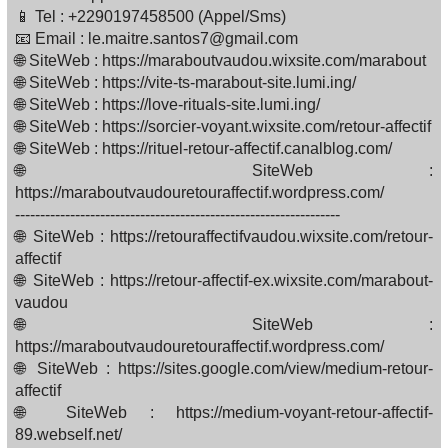
📱 Tel : +2290197458500 (Appel/Sms)
📧 Email : le.maitre.santos7@gmail.com
🌐 SiteWeb : https://maraboutvaudou.wixsite.com/marabout
🌐 SiteWeb : https://vite-ts-marabout-site.lumi.ing/
🌐 SiteWeb : https://love-rituals-site.lumi.ing/
🌐 SiteWeb : https://sorcier-voyant.wixsite.com/retour-affectif
🌐 SiteWeb : https://rituel-retour-affectif.canalblog.com/
🌐 SiteWeb :
https://maraboutvaudouretouraffectif.wordpress.com/
-----------------------------------------------------------------
🌐 SiteWeb : https://retouraffectifvaudou.wixsite.com/retour-
affectif
🌐 SiteWeb : https://retour-affectif-ex.wixsite.com/marabout-
vaudou
🌐 SiteWeb :
https://maraboutvaudouretouraffectif.wordpress.com/
🌐 SiteWeb : https://sites.google.com/view/medium-retour-
affectif
🌐 SiteWeb : https://medium-voyant-retour-affectif-
89.webself.net/