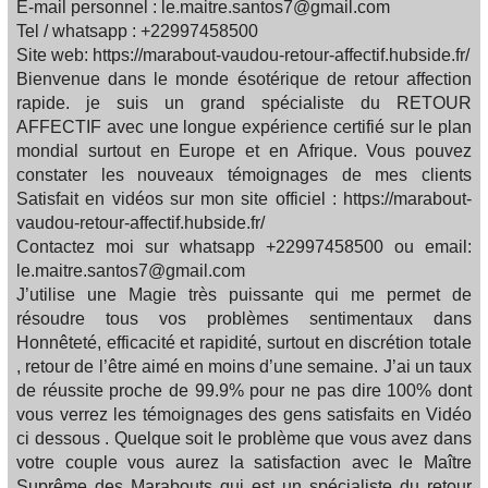
E-mail personnel : le.maitre.santos7@gmail.com
Tel / whatsapp : +22997458500
Site web: https://marabout-vaudou-retour-affectif.hubside.fr/
Bienvenue dans le monde ésotérique de retour affection
rapide. je suis un grand spécialiste du RETOUR
AFFECTIF avec une longue expérience certifié sur le plan
mondial surtout en Europe et en Afrique. Vous pouvez
constater les nouveaux témoignages de mes clients
Satisfait en vidéos sur mon site officiel : https://marabout-
vaudou-retour-affectif.hubside.fr/
Contactez moi sur whatsapp +22997458500 ou email:
le.maitre.santos7@gmail.com
J’utilise une Magie très puissante qui me permet de
résoudre tous vos problèmes sentimentaux dans
Honnêteté, efficacité et rapidité, surtout en discrétion totale
, retour de l’être aimé en moins d’une semaine. J’ai un taux
de réussite proche de 99.9% pour ne pas dire 100% dont
vous verrez les témoignages des gens satisfaits en Vidéo
ci dessous . Quelque soit le problème que vous avez dans
votre couple vous aurez la satisfaction avec le Maître
Suprême des Marabouts qui est un spécialiste du retour