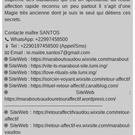
affection rapide reconnu un peu partout Il s’agit d’une
Magie très ancienne dont je suis le seul qui détiens ces
secrets.
Contacte maître SANTOS
📞 WhatsApp: +22997458500
📱 Tel : +2290197458500 (Appel/Sms)
📧 Email : le.maitre.santos7@gmail.com
🌐 SiteWeb : https://maraboutvaudou.wixsite.com/marabout
🌐 SiteWeb : https://vite-ts-marabout-site.lumi.ing/
🌐 SiteWeb : https://love-rituals-site.lumi.ing/
🌐 SiteWeb : https://sorcier-voyant.wixsite.com/retour-affectif
🌐 SiteWeb : https://rituel-retour-affectif.canalblog.com/
🌐 SiteWeb :
https://maraboutvaudouretouraffectif.wordpress.com/
-----------------------------------------------------------------
🌐 SiteWeb : https://retouraffectifvaudou.wixsite.com/retour-
affectif
🌐 SiteWeb : https://retour-affectif-ex.wixsite.com/marabout-
vaudou