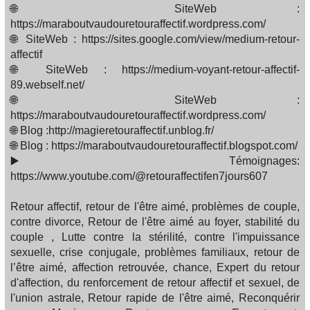
🌐 SiteWeb :
https://maraboutvaudouretouraffectif.wordpress.com/
🌐 SiteWeb : https://sites.google.com/view/medium-retour-
affectif
🌐 SiteWeb : https://medium-voyant-retour-affectif-
89.webself.net/
🌐 SiteWeb :
https://maraboutvaudouretouraffectif.wordpress.com/
🌐 Blog :http://magieretouraffectif.unblog.fr/
🌐 Blog : https://maraboutvaudouretouraffectif.blogspot.com/
▶️ Témoignages:
https://www.youtube.com/@retouraffectifen7jours607
Retour affectif, retour de l'être aimé, problèmes de couple,
contre divorce, Retour de l'être aimé au foyer, stabilité du
couple , Lutte contre la stérilité, contre l'impuissance
sexuelle, crise conjugale, problèmes familiaux, retour de
l’être aimé, affection retrouvée, chance, Expert du retour
d'affection, du renforcement de retour affectif et sexuel, de
l'union astrale, Retour rapide de l'être aimé, Reconquérir