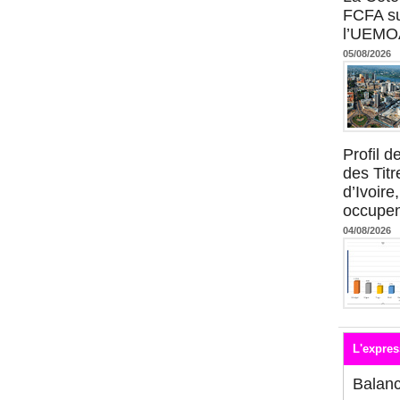
FCFA su
l’UEMO
05/08/2026
Profil 
des Titr
d’Ivoire
occupent
04/08/2026
L'expres
Balan