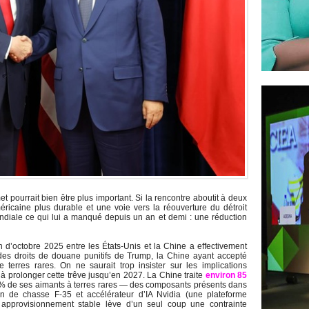
pourrait bien être plus important. Si la rencontre aboutit à deux
ricaine plus durable et une voie vers la réouverture du détroit
diale ce qui lui a manqué depuis un an et demi : une réduction
d’octobre 2025 entre les États-Unis et la Chine a effectivement
es droits de douane punitifs de Trump, la Chine ayant accepté
e terres rares. On ne saurait trop insister sur les implications
 prolonger cette trêve jusqu’en 2027. La Chine traite
environ 85
 % de ses aimants à terres rares — des composants présents dans
on de chasse F-35 et accélérateur d’IA Nvidia (une plateforme
approvisionnement stable lève d’un seul coup une contrainte