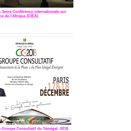
a 3eme Conférence internationale sur
e de l'Afrique (CIEA)
EA : Quatre principales
andations émises
e Groupe Consultatif du Sénégal -2018