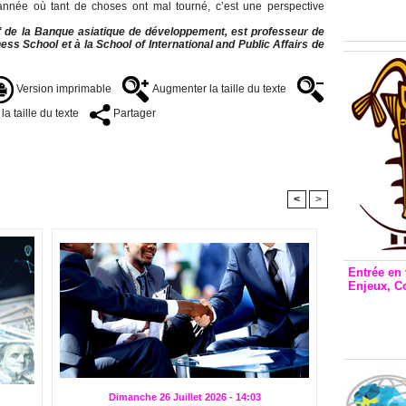
Inclusio
année où tant de choses ont mal tourné, c’est une perspective
émetteu
 de la Banque asiatique de développement, est professeur de
ss School et à la School of International and Public Affairs de
Version imprimable
Augmenter la taille du texte
a taille du texte
Partager
<
>
Entrée en 
Enjeux, C
Entrée 
et Bale
Stanisl
Dimanche 26 Juillet 2026 - 14:03