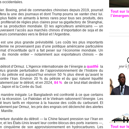
s occidentales.
ifier. Boeing, privé de commandes chinoises depuis 2019, pourrait
Tout sur l
 fera la une des journaux et dont Trump pourra se vanter chez lui.
l’émergenc
plus fiable en aimants à terres rares pour tous ses produits, des
3eme CI
rofiterait de règles plus claires pour sa gigafactory de Shanghai,
recomm
 sa production mondiale. Et les agriculteurs américains — un
uveraient l’accès aux marchés chinois d’importation de soja et de
leurs commandes vers le Brésil et l’Argentine.
est une plus grande prévisibilité. Les coûts les plus importants
demie ne provenaient pas d’une politique américaine particulière
mat d’incertitude qu’il a fait peser sur l’économie mondiale. Un
ses du monde entier – notamment aux exportateurs chinois – de
male.
détroit d’Ormuz. L’Agence internationale de l’énergie a
qualifié
la
 plus grande perturbation de l’approvisionnement de l’histoire du
 du pétrole est aujourd’hui environ 50 % plus élevé qu’avant le
ontre l’Iran. Environ 20 % du pétrole et du gaz naturel liquéfié
alement par le détroit, et en 2024,
84 %
de ce brut était destiné à
le Japon et la Corée du Sud.
de manière inégale. Le Bangladesh est confronté à ce que certains
e la récession. Le Pakistan et le Vietnam rationnent l’énergie. Les
 leurs tarifs en réponse à la hausse des coûts du carburant. Et
alement par Ormuz, les prix des engrais ont déclenché des alertes
 Manille.
erture durable du détroit — la Chine faisant pression sur l’Iran en
er, et les États-Unis levant leur contre-blocus des ports iraniens —,
Tout sur l
un cinquième de son approvisionnement en hydrocarbures. Les