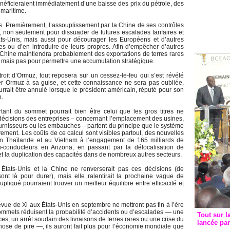
Groupe c
éficieraient immédiatement d’une baisse des prix du pétrole, des
 maritime.
convent
avec les
rves. Premièrement, l’assouplissement par la Chine de ses contrôles
el, non seulement pour dissuader de futures escalades tarifaires et
FCfa
tats-Unis, mais aussi pour décourager les Européens et d’autres
s ou d’en introduire de leurs propres. Afin d’empêcher d’autres
a Chine maintiendra probablement des exportations de terres rares
le, mais pas pour permettre une accumulation stratégique.
roit d’Ormuz, tout reposera sur un cessez-le-feu qui s’est révélé
rmer Ormuz à sa guise, et cette connaissance ne sera pas oubliée.
rrait être annulé lorsque le président américain, réputé pour son
n.
ortant du sommet pourrait bien être celui que les gros titres ne
décisions des entreprises – concernant l’emplacement des usines,
 fournisseurs ou les embauches – partent du principe que le système
ment. Les coûts de ce calcul sont visibles partout, des nouvelles
n Thaïlande et au Vietnam à l’engagement de 165 milliards de
conducteurs en Arizona, en passant par la délocalisation de
t la duplication des capacités dans de nombreux autres secteurs.
 États-Unis et la Chine ne renverserait pas ces décisions (de
nt là pour durer), mais elle ralentirait la prochaine vague de
upliqué pourraient trouver un meilleur équilibre entre efficacité et
vue de Xi aux États-Unis en septembre ne mettront pas fin à l’ère
sommets réduisent la probabilité d’accidents ou d’escalades — une
Tout sur l
es, un arrêt soudain des livraisons de terres rares ou une crise du
lancée pa
ose de pire —, ils auront fait plus pour l’économie mondiale que