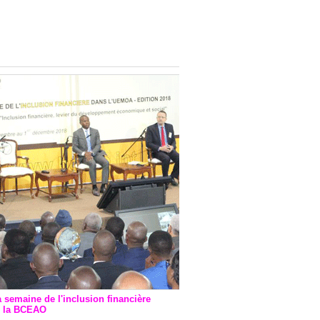
onsultatif de Paris : 7
ions de financement signées
 Ptf pour 262,6 milliards de
a semaine de l'inclusion financière
r la BCEAO