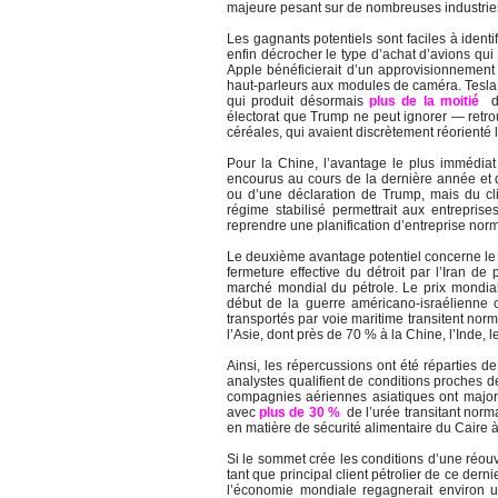
majeure pesant sur de nombreuses industrie
Les gagnants potentiels sont faciles à ident
enfin décrocher le type d’achat d’avions qui
Apple bénéficierait d’un approvisionnement 
haut-parleurs aux modules de caméra. Tesla p
qui produit désormais
plus de la moitié
de
électorat que Trump ne peut ignorer — retro
céréales, qui avaient discrètement réorienté 
Pour la Chine, l’avantage le plus immédiat 
encourus au cours de la dernière année et 
ou d’une déclaration de Trump, mais du cli
régime stabilisé permettrait aux entrepri
reprendre une planification d’entreprise nor
Le deuxième avantage potentiel concerne le 
fermeture effective du détroit par l’Iran de
marché mondial du pétrole. Le prix mondial
début de la guerre américano-israélienne c
transportés par voie maritime transitent norm
l’Asie, dont près de 70 % à la Chine, l’Inde, 
Ainsi, les répercussions ont été réparties 
analystes qualifient de conditions proches d
compagnies aériennes asiatiques ont majoré
avec
plus de 30 %
de l’urée transitant norm
en matière de sécurité alimentaire du Caire à
Si le sommet crée les conditions d’une réouv
tant que principal client pétrolier de ce derni
l’économie mondiale regagnerait environ 