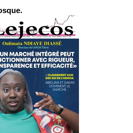
osque.