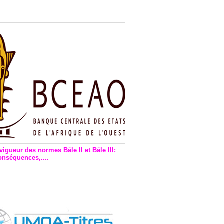
n financière : Plaidoyer des
rs de monnaie électronique
vigueur des normes Bâle II et Bâle III:
onséquences,....
en vigueur de la reforme Bale 2
3 – Une bonne chose, selon
as Zézé