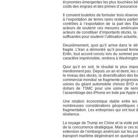
économies émergentes les plus touchées bén
coûts des engrais et des primes d’assurance
Il convient toutefois de formuler trois rése
à l’exportation de terres rares restera parti
contrôles à l’exportation de la part des É
acteurs de soutenir ces mesures américaine
acteurs de constituer d’importants stocks, l
suffisantes pour soutenir l’utilisation actuel
Deuxièmement, quoi qu’il arrive dans le dét
fragile. L’Iran a démontré qu’il pouvait fe
Enfin, tout accord conclu lors du sommet pou
caractère imprévisible, rentrera à Washingto
Quoi qu’il en soit, le résultat le plus imp
mentionnent pas. Depuis un an et demi, les 
le niveau des stocks, la diversification des
commercial mondial se fragmente progressive
usines du géant automobile chinois BYD e
dollars de TSMC pour une usine de semi-
l’assemblage des iPhone en Inde par Apple e
Une relation économique stable entre les
nombreuses considérations géopolitiques so
fragmentation. Les entreprises qui ont tout d
résilience.
Le voyage de Trump en Chine et la visite pré
de la concurrence stratégique. Mais si ces 
extension de l’embargo américain sur les puc
transport maritime dégénérant en quelque ch