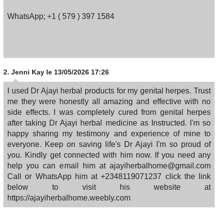
WhatsApp; +1 ( 579 ) 397 1584
2.
Jenni Kay
le 13/05/2026 17:26
I used Dr Ajayi herbal products for my genital herpes. Trust
me they were honestly all amazing and effective with no
side effects. I was completely cured from genital herpes
after taking Dr Ajayi herbal medicine as Instructed. I'm so
happy sharing my testimony and experience of mine to
everyone. Keep on saving life's Dr Ajayi I'm so proud of
you. Kindly get connected with him now. If you need any
help you can email him at ajayiherbalhome@gmail.com
Call or WhatsApp him at +2348119071237 click the link
below to visit his website at
https://ajayiherbalhome.weebly.com