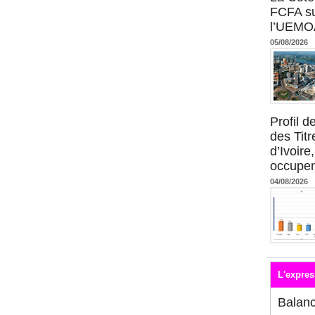
FCFA su
l’UEMO
05/08/2026
Profil 
des Titr
d’Ivoire
occupent
04/08/2026
L'expres
Balan