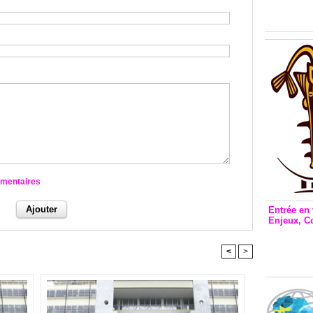
Inclusio
émetteu
mmentaires
Entrée en 
Enjeux, C
Entrée 
et Bale
<
>
Stanisl