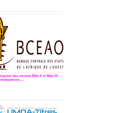
n financière : Plaidoyer des
rs de monnaie électronique
vigueur des normes Bâle II et Bâle III:
onséquences,....
en vigueur de la reforme Bale 2
3 – Une bonne chose, selon
as Zézé