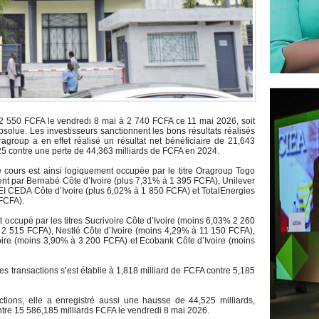
e 2 550 FCFA le vendredi 8 mai à 2 740 FCFA ce 11 mai 2026, soit
olue. Les investisseurs sanctionnent les bons résultats réalisés
roup a en effet réalisé un résultat net bénéficiaire de 21,643
25 contre une perte de 44,363 milliards de FCFA en 2024.
e cours est ainsi logiquement occupée par le titre Oragroup Togo
nt par Bernabé Côte d’Ivoire (plus 7,31% à 1 395 FCFA), Unilever
EI CEDA Côte d’Ivoire (plus 6,02% à 1 850 FCFA) et TotalEnergies
 FCFA).
t occupé par les titres Sucrivoire Côte d’Ivoire (moins 6,03% 2 260
2 515 FCFA), Nestlé Côte d’Ivoire (moins 4,29% à 11 150 FCFA),
voire (moins 3,90% à 3 200 FCFA) et Ecobank Côte d’Ivoire (moins
es transactions s’est établie à 1,818 milliard de FCFA contre 5,185
tions, elle a enregistré aussi une hausse de 44,525 milliards,
ntre 15 586,185 milliards FCFA le vendredi 8 mai 2026.