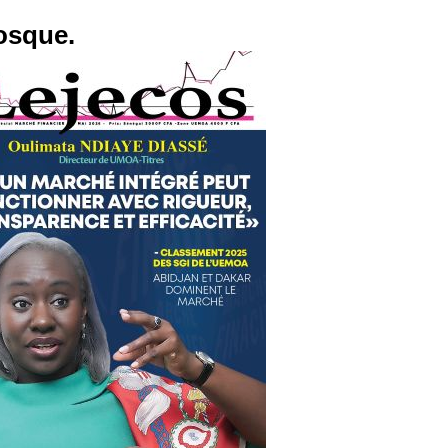
osque.