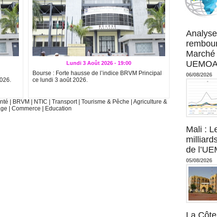
Agence UM
Analyse
rembour
Marché 
UEMOA :
Lundi 3 Août 2026 - 19:00
Bourse : Forte hausse de l’indice BRVM Principal
06/08/2026
2026.
ce lundi 3 août 2026.
nté
|
BRVM
|
NTIC
|
Transport
|
Tourisme & Pêche
|
Agriculture &
age
|
Commerce
|
Education
Mali : L
milliard
de l’U
05/08/2026
La Côte 