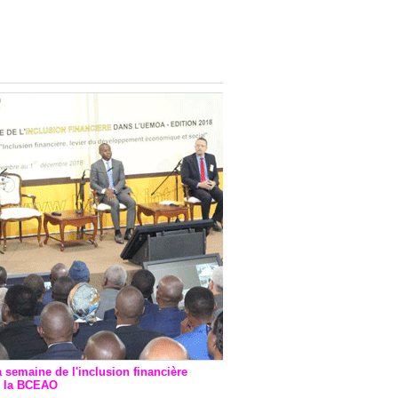
onsultatif de Paris : 7
ions de financement signées
 Ptf pour 262,6 milliards de
a semaine de l'inclusion financière
r la BCEAO