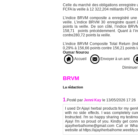
Celle du marché des obligations enregistre 
FCFA la veille à 12 322,204 milliards FCFA c
L’indice BRVM composite a enregistré une
veille. L’indice BRVM 30 enregistre quant
points la veille. De son côté, l’indice BR
158,71 points précédemment. Quant à l’in
contre280,72 points la veille.
L’indice BRVM Composite Total Return (In
0,29% à 156,66 points contre 156,21 points la
Oumar Nourou
Accueil
Envoyer à un ami
Diminuer l
BRVM
La rédaction
1.
Posté par
Jenni Kay
le 13/05/2026 17:26
I used Dr Ajayi herbal products for my geni
with no side effects. I was completely cur
Instructed. I'm so happy sharing my testim
Ajayi I'm so proud of you. Kindly get con
ajayiherbalhome@gmail.com Call or Whats
website at https://ajayiherbalhome.weebly.