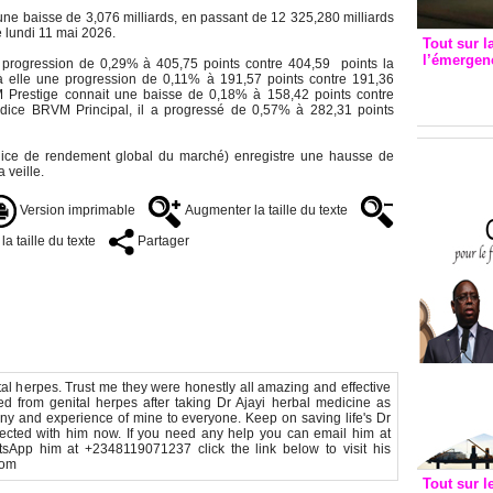
une baisse de 3,076 milliards, en passant de 12 325,280 milliards
e lundi 11 mai 2026.
Tout sur l
l’émergenc
 progression de 0,29% à 405,75 points contre 404,59 points la
3eme CI
 à elle une progression de 0,11% à 191,57 points contre 191,36
VM Prestige connait une baisse de 0,18% à 158,42 points contre
recomm
dice BRVM Principal, il a progressé de 0,57% à 282,31 points
dice de rendement global du marché) enregistre une hausse de
 veille.
Version imprimable
Augmenter la taille du texte
a taille du texte
Partager
tal herpes. Trust me they were honestly all amazing and effective
ed from genital herpes after taking Dr Ajayi herbal medicine as
ony and experience of mine to everyone. Keep on saving life's Dr
nected with him now. If you need any help you can email him at
App him at +2348119071237 click the link below to visit his
com
Tout sur l