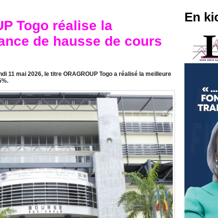
En ki
 Togo réalise la
mance de hausse de cours
ndi 11 mai 2026, le titre ORAGROUP Togo a réalisé la meilleure
5%.