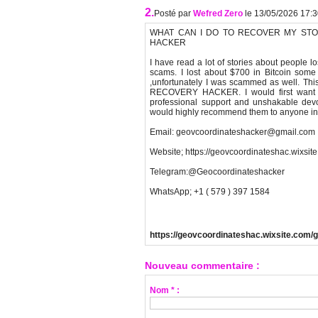
2.
Posté par
Wefred Zero
le 13/05/2026 17:
WHAT CAN I DO TO RECOVER MY STO
HACKER
I have read a lot of stories about people l
scams. I lost about $700 in Bitcoin some
,unfortunately I was scammed as well. T
RECOVERY HACKER. I would first wan
professional support and unshakable devo
would highly recommend them to anyone in ne
Email: geovcoordinateshacker@gmail.com
Website; https://geovcoordinateshac.wixsi
Telegram:@Geocoordinateshacker
WhatsApp; +1 ( 579 ) 397 1584
https://geovcoordinateshac.wixsite.com/
Nouveau commentaire :
Nom * :