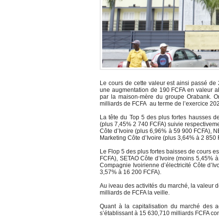
Le cours de cette valeur est ainsi passé d
une augmentation de 190 FCFA en valeur abs
par la maison-mère du groupe Orabank. Orag
milliards de FCFA au terme de l’exercice 20
La tête du Top 5 des plus fortes hausses d
(plus 7,45% 2 740 FCFA) suivie respectiveme
Côte d’Ivoire (plus 6,96% à 59 900 FCFA), N
Marketing Côte d’Ivoire (plus 3,64% à 2 850
Le Flop 5 des plus fortes baisses de cours es
FCFA), SETAO Côte d’Ivoire (moins 5,45% à 
Compagnie Ivoirienne d’électricité Côte d’I
3,57% à 16 200 FCFA).
Au iveau des activités du marché, la valeur d
milliards de FCFA la veille.
Quant à la capitalisation du marché des ac
s’établissant à 15 630,710 milliards FCFA co