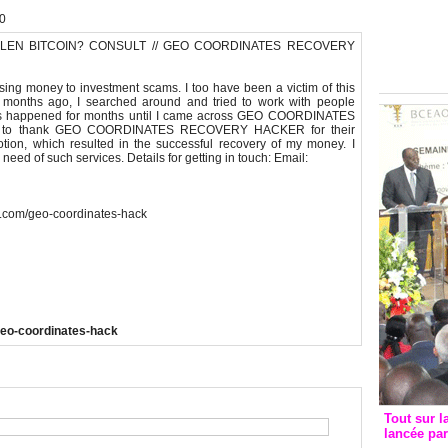
Groupe c
30
convent
LEN BITCOIN? CONSULT // GEO COORDINATES RECOVERY
avec les
FCfa
osing money to investment scams. I too have been a victim of this
 months ago, I searched around and tried to work with people
his happened for months until I came across GEO COORDINATES
t to thank GEO COORDINATES RECOVERY HACKER for their
tion, which resulted in the successful recovery of my money. I
ed of such services. Details for getting in touch: Email:
te.com/geo-coordinates-hack
geo-coordinates-hack
Tout sur l
lancée pa