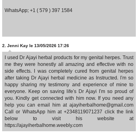
WhatsApp; +1 ( 579 ) 397 1584
2.
Jenni Kay
le 13/05/2026 17:26
I used Dr Ajayi herbal products for my genital herpes. Trust
me they were honestly all amazing and effective with no
side effects. I was completely cured from genital herpes
after taking Dr Ajayi herbal medicine as Instructed. I'm so
happy sharing my testimony and experience of mine to
everyone. Keep on saving life's Dr Ajayi I'm so proud of
you. Kindly get connected with him now. If you need any
help you can email him at ajayiherbalhome@gmail.com
Call or WhatsApp him at +2348119071237 click the link
below to visit his website at
https://ajayiherbalhome.weebly.com