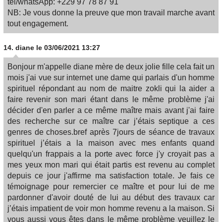
tel/whatsApp: +229 97 78 87 91
NB: Je vous donne la preuve que mon travail marche avant
tout engagement.
14.
diane
le 03/06/2021 13:27
Bonjour m'appelle diane mère de deux jolie fille cela fait un
mois j'ai vue sur internet une dame qui parlais d'un homme
spirituel répondant au nom de maitre zokli qui la aider a
faire revenir son mari étant dans le même problème j'ai
décider d'en parler a ce même maître mais avant j'ai faire
des recherche sur ce maître car j’étais septique a ces
genres de choses.bref après 7jours de séance de travaux
spirituel j’étais a la maison avec mes enfants quand
quelqu'un frappais a la porte avec force j'y croyait pas a
mes yeux mon mari qui était partis est revenu au complet
depuis ce jour j'affirme ma satisfaction totale. Je fais ce
témoignage pour remercier ce maître et pour lui de me
pardonner d'avoir douté de lui au début des travaux car
j’étais impatient de voir mon homme revenu a la maison. Si
vous aussi vous êtes dans le même problème veuillez le