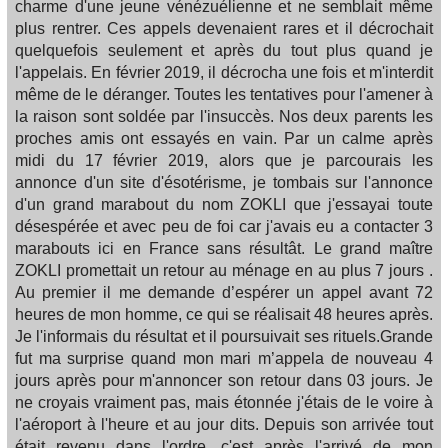
charme d'une jeune vénézuélienne et ne semblait même
plus rentrer. Ces appels devenaient rares et il décrochait
quelquefois seulement et après du tout plus quand je
l'appelais. En février 2019, il décrocha une fois et m'interdit
même de le déranger. Toutes les tentatives pour l'amener à
la raison sont soldée par l'insuccès. Nos deux parents les
proches amis ont essayés en vain. Par un calme après
midi du 17 février 2019, alors que je parcourais les
annonce d'un site d'ésotérisme, je tombais sur l'annonce
d'un grand marabout du nom ZOKLI que j'essayai toute
désespérée et avec peu de foi car j'avais eu a contacter 3
marabouts ici en France sans résultât. Le grand maître
ZOKLI promettait un retour au ménage en au plus 7 jours .
Au premier il me demande d’espérer un appel avant 72
heures de mon homme, ce qui se réalisait 48 heures après.
Je l'informais du résultat et il poursuivait ses rituels.Grande
fut ma surprise quand mon mari m’appela de nouveau 4
jours après pour m'annoncer son retour dans 03 jours. Je
ne croyais vraiment pas, mais étonnée j'étais de le voire à
l'aéroport à l'heure et au jour dits. Depuis son arrivée tout
était revenu dans l'ordre. c'est après l'arrivé de mon