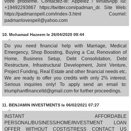
votre problème. Contactez-le: Appelez / WhatsApp lui:
+19492293867 https://twitter.com/padman_dr. Site Web:
https://padmanspell.com/index-3.html Courriel:
padmanlovespell@yahoo.com
10.
Mohamad Hazeem
le 26/04/2020 09:44
Do you need financial help with Marriage, Medical
Emergency, Shop Boosting, Buying a Car, Renovation of
Home, Business Setup, Debt Consolidation, Debt
Restructure, Infrastructural Development, Joint Venture,
Project Funding, Real Estate and other financial needs etc.
We are ready to offer you credits with only 2% interest.
Serious inquiries only! To apply send an email to:
triumphantfinanceltd@gmail.com for further proceedings.
11.
BENJAMIN INVESTMENTS
le 06/02/2021 07:27
INSTANT AFFORDABLE
PERSONAL/BUSINESS/HOME/INVESTMENT LOAN
OFFER WITHOUT COST/STRESS CONTACT US