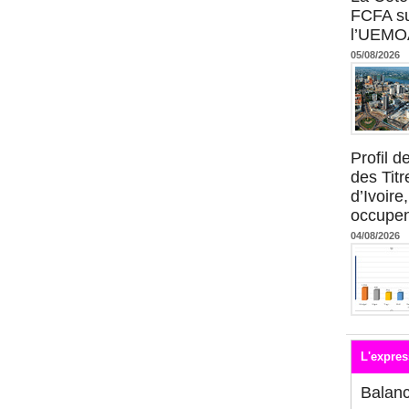
FCFA su
l’UEMO
05/08/2026
Profil 
des Titr
d’Ivoire
occupent
04/08/2026
L'expres
Balan