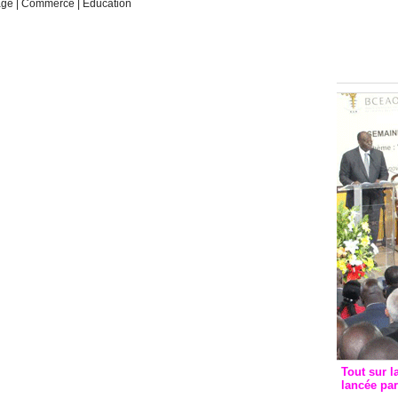
age
|
Commerce
|
Education
Groupe c
convent
avec les
FCfa
Tout sur l
lancée pa