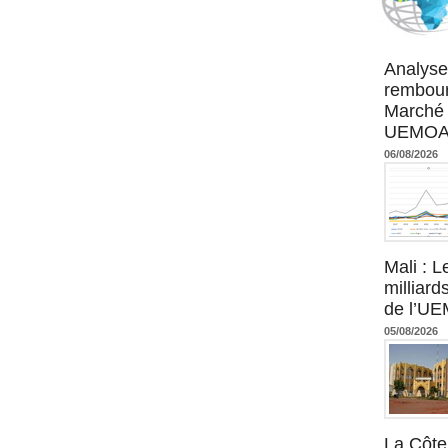
Agence UM
Analyse
rembour
Marché 
UEMOA :
06/08/2026
Mali : L
milliard
de l’U
05/08/2026
La Côte 