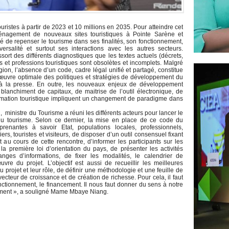
uristes à partir de 2023 et 10 millions en 2035. Pour atteindre cet
aménagement de nouveaux sites touristiques à Pointe Sarène et
dé de repenser le tourisme dans ses finalités, son fonctionnement,
versalité et surtout ses interactions avec les autres secteurs.
ssort des différents diagnostiques que les textes actuels (décrets,
tés et professions touristiques sont obsolètes et incomplets. Malgré
gion, l’absence d’un code, cadre légal unifié et partagé, constitue
 œuvre optimale des politiques et stratégies de développement du
 à la presse. En outre, les nouveaux enjeux de développement
e blanchiment de capitaux, de maitrise de l’outil électronique, de
ormation touristique impliquent un changement de paradigme dans
inistre du Tourisme a réuni les différents acteurs pour lancer le
du tourisme. Selon ce dernier, la mise en place de ce code du
prenantes à savoir Etat, populations locales, professionnels,
rs, touristes et visiteurs, de disposer d’un outil consensuel fixant
git au cours de cette rencontre, d’informer les participants sur les
a première loi d’orientation du pays, de présenter les activités
nges d’informations, de fixer les modalités, le calendrier de
vre du projet. L’objectif est aussi de recueillir les meilleures
du projet et leur rôle, de définir une méthodologie et une feuille de
ecteur de croissance et de création de richesse. Pour cela, il faut
ctionnement, le financement. Il nous faut donner du sens à notre
ument », a souligné Mame Mbaye Niang.