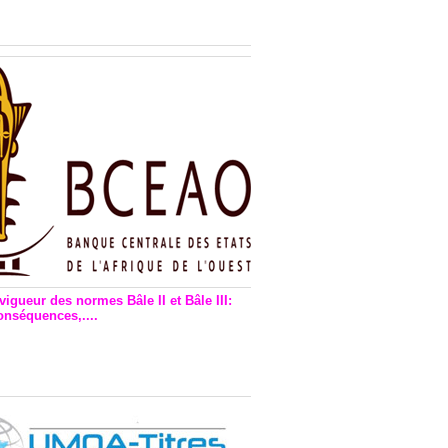
n financière : Plaidoyer des
rs de monnaie électronique
vigueur des normes Bâle II et Bâle III:
onséquences,....
en vigueur de la reforme Bale 2
3 – Une bonne chose, selon
as Zézé