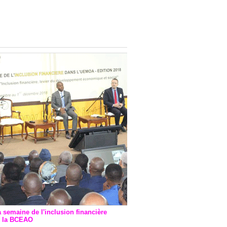
onsultatif de Paris : 7
ions de financement signées
 Ptf pour 262,6 milliards de
a semaine de l'inclusion financière
r la BCEAO