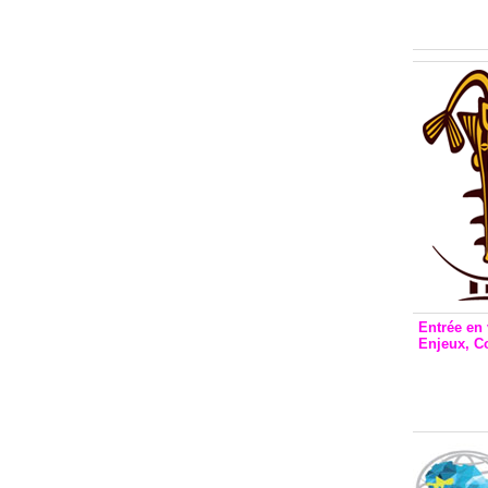
Inclusio
émetteu
Entrée en 
Enjeux, C
Entrée 
et Bale
Stanisl