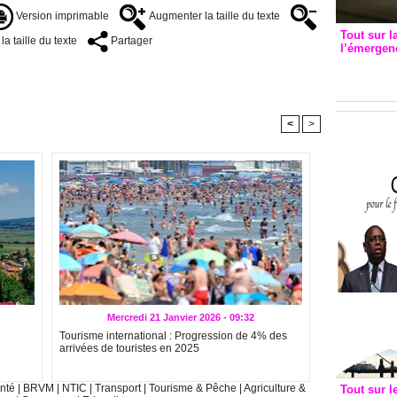
Version imprimable
Augmenter la taille du texte
Tout sur l
a taille du texte
Partager
l’émergenc
3eme CI
recomm
<
>
Mercredi 21 Janvier 2026 - 09:32
Tourisme international : Progression de 4% des
arrivées de touristes en 2025
nté
|
BRVM
|
NTIC
|
Transport
|
Tourisme & Pêche
|
Agriculture &
Tout sur l