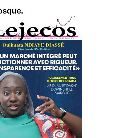
osque.