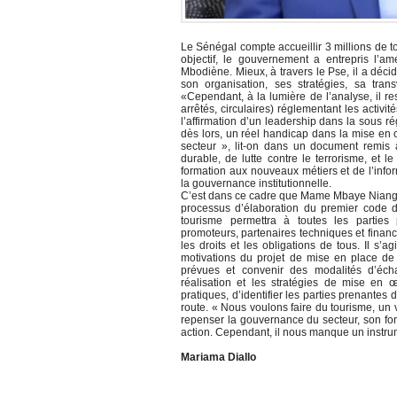
Le Sénégal compte accueillir 3 millions de to
objectif, le gouvernement a entrepris l’
Mbodiène. Mieux, à travers le Pse, il a déci
son organisation, ses stratégies, sa trans
«Cependant, à la lumière de l’analyse, il re
arrêtés, circulaires) réglementant les activi
l’affirmation d’un leadership dans la sous ré
dès lors, un réel handicap dans la mise en
secteur », lit-on dans un document remis
durable, de lutte contre le terrorisme, et l
formation aux nouveaux métiers et de l’inf
la gouvernance institutionnelle.
C’est dans ce cadre que Mame Mbaye Niang, m
processus d’élaboration du premier code 
tourisme permettra à toutes les parties 
promoteurs, partenaires techniques et financie
les droits et les obligations de tous. Il s’a
motivations du projet de mise en place de l
prévues et convenir des modalités d’écha
réalisation et les stratégies de mise en œu
pratiques, d’identifier les parties prenantes 
route. « Nous voulons faire du tourisme, un v
repenser la gouvernance du secteur, son fon
action. Cependant, il nous manque un instr
Mariama Diallo