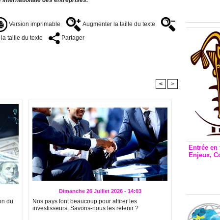
Inclusio
émetteu
Version imprimable
Augmenter la taille du texte
a taille du texte
Partager
<
>
Entrée en 
Enjeux, C
Entrée 
et Bale
Stanisl
Dimanche 26 Juillet 2026 - 14:03
on du
Nos pays font beaucoup pour attirer les
investisseurs. Savons-nous les retenir ?