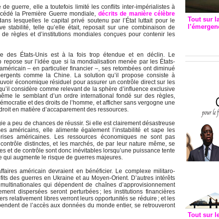
e guerre, elle a toutefois limité les conflits inter-impérialistes à
écédé la Première Guerre mondiale,
décrits de manière célèbre
Tout sur l
 lesquelles le capital privé soutenu par l’État luttait pour le
l’émergenc
ve stabilité, telle qu’elle était, reposait sur une combinaison de
3eme CI
 de règles et d’institutions mondiales conçues pour contenir les
recomm
le des États-Unis est à la fois trop étendue et en déclin. Le
repose sur l’idée que si la mondialisation menée par les États-
l américain – en particulier financier –, ses retombées ont diminué
rgents comme la Chine. La solution qu’il propose consiste à
pouvoir économique résiduel pour assurer un contrôle direct sur les
qu’il considère comme relevant de la sphère d’influence exclusive
ême le semblant d’un ordre international fondé sur des règles,
démocratie et des droits de l’homme, et afficher sans vergogne une
le droit en matière d’accaparement des ressources.
ie a peu de chances de réussir. Si elle est clairement désastreuse
ises américains, elle alimente également l’instabilité et sape les
prises américaines. Les ressources économiques ne sont pas
contrôle distinctes, et les marchés, de par leur nature même, se
res et de contrôle sont donc inévitables lorsqu’une puissance tente
 ce qui augmente le risque de guerres majeures.
aires américain devraient en bénéficier. Le complexe militaro-
ofits des guerres en Ukraine et au Moyen-Orient. D’autres intérêts
 multinationales qui dépendent de chaînes d’approvisionnement
ment dispersées seront perturbées ; les institutions financières
rs relativement libres verront leurs opportunités se réduire ; et les
pendent de l’accès aux données du monde entier, se retrouveront
Tout sur l