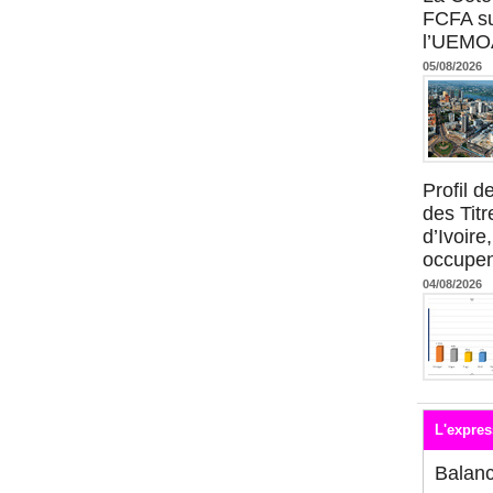
FCFA su
l’UEMO
05/08/2026
Profil 
des Titr
d’Ivoire
occupent
04/08/2026
L'expres
Balan