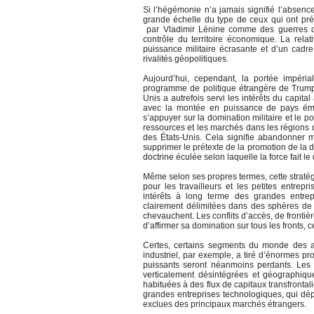
Si l’hégémonie n’a jamais signifié l’absence d
grande échelle du type de ceux qui ont pr
par Vladimir Lénine comme des guerres dans
contrôle du territoire économique. La relati
puissance militaire écrasante et d’un cadre
rivalités géopolitiques.
Aujourd’hui, cependant, la portée impéria
programme de politique étrangère de Trump 
Unis a autrefois servi les intérêts du capita
avec la montée en puissance de pays éme
s’appuyer sur la domination militaire et le 
ressources et les marchés dans les régions 
des États-Unis. Cela signifie abandonner m
supprimer le prétexte de la promotion de la 
doctrine éculée selon laquelle la force fait 
Même selon ses propres termes, cette stratég
pour les travailleurs et les petites entrepr
intérêts à long terme des grandes entre
clairement délimitées dans des sphères de 
chevauchent. Les conflits d’accès, de frontiè
d’affirmer sa domination sur tous les fronts,
Certes, certains segments du monde des aff
industriel, par exemple, a tiré d’énormes pr
puissants seront néanmoins perdants. Les
verticalement désintégrées et géographique
habituées à des flux de capitaux transfrontalie
grandes entreprises technologiques, qui dé
exclues des principaux marchés étrangers.