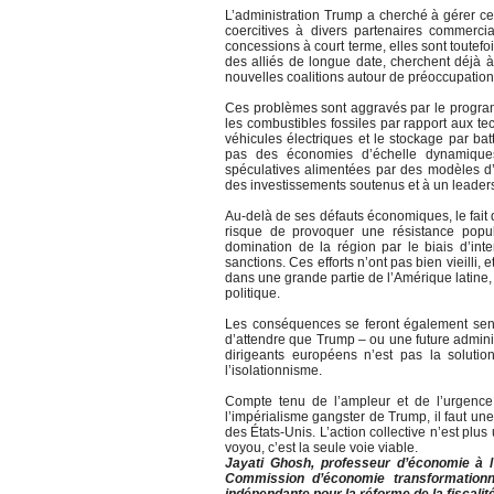
L’administration Trump a cherché à gérer c
coercitives à divers partenaires commerci
concessions à court terme, elles sont toute
des alliés de longue date, cherchent déjà 
nouvelles coalitions autour de préoccupation
Ces problèmes sont aggravés par le program
les combustibles fossiles par rapport aux t
véhicules électriques et le stockage par ba
pas des économies d’échelle dynamiques
spéculatives alimentées par des modèles d’
des investissements soutenus et à un leader
Au-delà de ses défauts économiques, le fait 
risque de provoquer une résistance popul
domination de la région par le biais d’inter
sanctions. Ces efforts n’ont pas bien vieilli,
dans une grande partie de l’Amérique latine,
politique.
Les conséquences se feront également sent
d’attendre que Trump – ou une future admin
dirigeants européens n’est pas la solution
l’isolationnisme.
Compte tenu de l’ampleur et de l’urgence 
l’impérialisme gangster de Trump, il faut u
des États-Unis. L’action collective n’est pl
voyou, c’est la seule voie viable.
Jayati Ghosh, professeur d’économie à 
Commission d’économie transformation
indépendante pour la réforme de la fiscalit