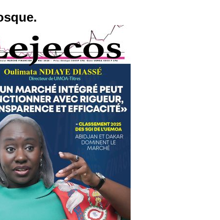
osque.