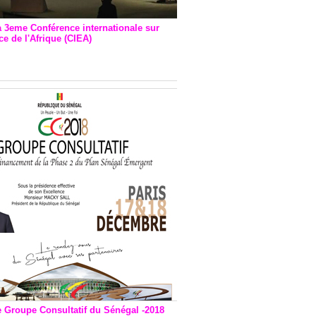
a 3eme Conférence internationale sur
e de l'Afrique (CIEA)
EA : Quatre principales
andations émises
e Groupe Consultatif du Sénégal -2018