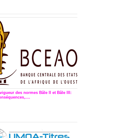
n financière : Plaidoyer des
rs de monnaie électronique
vigueur des normes Bâle II et Bâle III:
onséquences,....
en vigueur de la reforme Bale 2
3 – Une bonne chose, selon
as Zézé