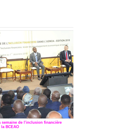
onsultatif de Paris : 7
ions de financement signées
 Ptf pour 262,6 milliards de
a semaine de l'inclusion financière
r la BCEAO