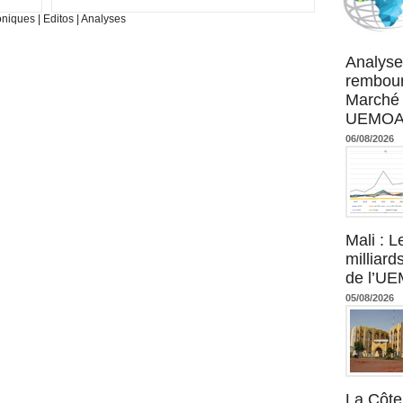
oniques
|
Editos
|
Analyses
Agence UM
Analyse
rembour
Marché 
UEMOA :
06/08/2026
Mali : L
milliard
de l’U
05/08/2026
La Côte 