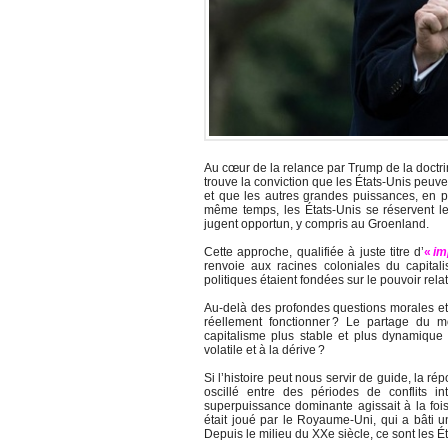
Au cœur de la relance par Trump de la doctr
trouve la conviction que les États-Unis peuve
et que les autres grandes puissances, en p
même temps, les États-Unis se réservent le 
jugent opportun, y compris au Groenland.
Cette approche, qualifiée à juste titre d’
«
im
renvoie aux racines coloniales du capitali
politiques étaient fondées sur le pouvoir relati
Au-delà des profondes questions morales et j
réellement fonctionner ? Le partage du 
capitalisme plus stable et plus dynamiqu
volatile et à la dérive ?
Si l’histoire peut nous servir de guide, la r
oscillé entre des périodes de conflits 
superpuissance dominante agissait à la foi
était joué par le Royaume-Uni, qui a bâti 
Depuis le milieu du XXe siècle, ce sont les É