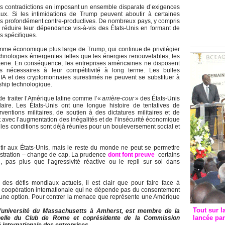
Groupe c
es contradictions en imposant un ensemble disparate d’exigences
convent
aux. Si les intimidations de Trump peuvent aboutir à certaines
fois profondément contre-productives. De nombreux pays, y compris
avec les
à réduire leur dépendance vis-à-vis des États-Unis en formant de
FCfa
s spécifiques.
me économique plus large de Trump, qui continue de privilégier
echnologies émergentes telles que les énergies renouvelables, les
tterie. En conséquence, les entreprises américaines ne disposent
 nécessaires à leur compétitivité à long terme. Les bulles
IA et des cryptomonnaies surestimés ne peuvent se substituer à
ship technologique.
de traiter l’Amérique latine comme l’«
arrière-cour
» des États-Unis
aire. Les États-Unis ont une longue histoire de tentatives de
ventions militaires, de soutien à des dictatures militaires et de
 et avec l’augmentation des inégalités et de l’insécurité économique
 les conditions sont déjà réunies pour un bouleversement social et
ir aux États-Unis, mais le reste du monde ne peut se permettre
istration – change de cap. La prudence
dont font preuve
certains
, pas plus que l’agressivité réactive ou le repli sur soi dans
des défis mondiaux actuels, il est clair que pour faire face à
ne coopération internationale qui ne dépende pas du consentement
us une option. Pour contrer la menace que représente une Amérique
Tout sur l
l’université du Massachusetts à Amherst, est membre de la
lancée pa
nelle du Club de Rome et coprésidente de la Commission
é internationale des entreprises.