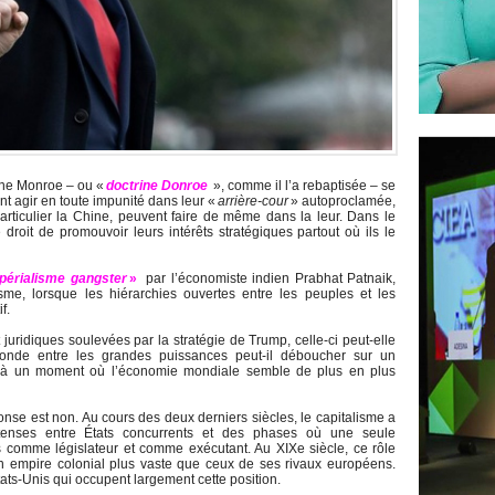
ine Monroe – ou «
doctrine Donroe
», comme il l’a rebaptisée – se
nt agir en toute impunité dans leur «
arrière-cour
» autoproclamée,
articulier la Chine, peuvent faire de même dans la leur. Dans le
droit de promouvoir leurs intérêts stratégiques partout où ils le
périalisme gangster
»
par l’économiste indien Prabhat Patnaik,
sme, lorsque les hiérarchies ouvertes entre les peuples et les
f.
uridiques soulevées par la stratégie de Trump, celle-ci peut-elle
monde entre les grandes puissances peut-il déboucher sur un
e à un moment où l’économie mondiale semble de plus en plus
éponse est non. Au cours des deux derniers siècles, le capitalisme a
intenses entre États concurrents et des phases où une seule
s comme législateur et comme exécutant. Au XIXe siècle, ce rôle
un empire colonial plus vaste que ceux de ses rivaux européens.
tats-Unis qui occupent largement cette position.