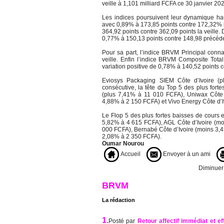
veille à 1,101 milliard FCFA ce 30 janvier 20
Les indices poursuivent leur dynamique hau
avec 0,89% à 173,85 points contre 172,32% l
364,92 points contre 362,09 points la veille
0,77% à 150,13 points contre 148,98 précé
Pour sa part, l’indice BRVM Principal conn
veille. Enfin l’indice BRVM Composite Tota
variation positive de 0,78% à 140,52 points co
Eviosys Packaging SIEM Côte d’Ivoire (
consécutive, la tête du Top 5 des plus fort
(plus 7,41% à 11 010 FCFA), Uniwax Côte 
4,88% à 2 150 FCFA) et Vivo Energy Côte d’I
Le Flop 5 des plus fortes baisses de cours 
5,82% à 4 615 FCFA), AGL Côte d’Ivoire (mo
000 FCFA), Bernabé Côte d’Ivoire (moins 3,4
2,08% à 2 350 FCFA).
Oumar Nourou
Accueil
Envoyer à un ami
Diminuer l
BRVM
La rédaction
1.
Posté par
Retour affectif immédiat et ef