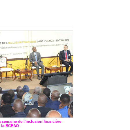
onsultatif de Paris : 7
ions de financement signées
 Ptf pour 262,6 milliards de
a semaine de l'inclusion financière
r la BCEAO