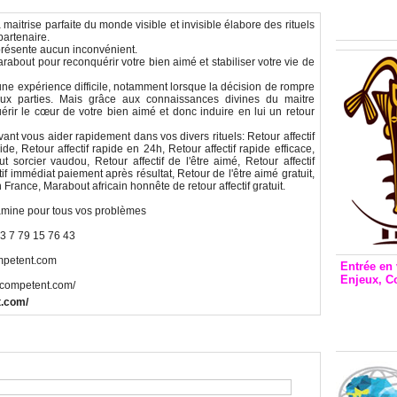
Inclusio
émetteu
trise parfaite du monde visible et invisible élabore des rituels
partenaire.
ne présente aucun inconvénient.
about pour reconquérir votre bien aimé et stabiliser votre vie de
une expérience difficile, notamment lorsque la décision de rompre
eux parties. Mais grâce aux connaissances divines du maitre
 le cœur de votre bien aimé et donc induire en lui un retour
ant vous aider rapidement dans vos divers rituels: Retour affectif
ide, Retour affectif rapide en 24h, Retour affectif rapide efficace,
orcier vaudou, Retour affectif de l'être aimé, Retour affectif
tif immédiat paiement après résultat, Retour de l'être aimé gratuit,
rance, Marabout africain honnête de retour affectif gratuit.
mine pour tous vos problèmes
3 7 79 15 76 43
mpetent.com
Entrée en 
Enjeux, C
ntcompetent.com/
Entrée 
t.com/
et Bale
Stanisl