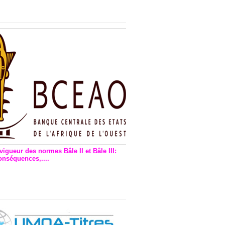
n financière : Plaidoyer des
rs de monnaie électronique
vigueur des normes Bâle II et Bâle III:
onséquences,....
en vigueur de la reforme Bale 2
3 – Une bonne chose, selon
as Zézé