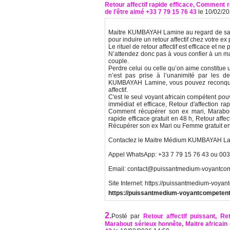
Retour affectif rapide efficace, Comment 
de l'être aimé +33 7 79 15 76 43
le 10/02/2
Maitre KUMBAYAH Lamine au regard de sa mai
pour induire un retour affectif chez votre ex 
Le rituel de retour affectif est efficace et 
N’attendez donc pas à vous confier à un mar
couple.
Perdre celui ou celle qu’on aime constitue 
n’est pas prise à l’unanimité par les d
KUMBAYAH Lamine, vous pouvez reconquérir
affectif.
C'est le seul voyant africain compétent pouv
immédiat et efficace, Retour d'affection rap
Comment récupérer son ex mari, Marabout s
rapide efficace gratuit en 48 h, Retour affec
Récupérer son ex Mari ou Femme gratuit en F
Contactez le Maitre Médium KUMBAYAH La
Appel WhatsApp: +33 7 79 15 76 43 ou 003
Email: contact@puissantmedium-voyantco
Site Internet: https://puissantmedium-voya
https://puissantmedium-voyantcompeten
2.
Posté par
Retour affectif puissant, Ret
Marabout sérieux honnête, Maitre africain