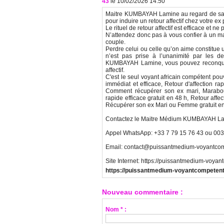
43
le 10/02/2026 14:50
Maitre KUMBAYAH Lamine au regard de sa mai
pour induire un retour affectif chez votre ex 
Le rituel de retour affectif est efficace et 
N’attendez donc pas à vous confier à un mar
couple.
Perdre celui ou celle qu’on aime constitue 
n’est pas prise à l’unanimité par les d
KUMBAYAH Lamine, vous pouvez reconquérir
affectif.
C'est le seul voyant africain compétent pouv
immédiat et efficace, Retour d'affection rap
Comment récupérer son ex mari, Marabout s
rapide efficace gratuit en 48 h, Retour affec
Récupérer son ex Mari ou Femme gratuit en F
Contactez le Maitre Médium KUMBAYAH La
Appel WhatsApp: +33 7 79 15 76 43 ou 003
Email: contact@puissantmedium-voyantco
Site Internet: https://puissantmedium-voya
https://puissantmedium-voyantcompeten
Nouveau commentaire :
Nom * :