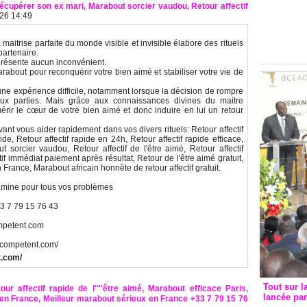
Groupe c
récupérer son ex mari, Marabout sorcier vaudou, Retour affectif
026 14:49
convent
avec les
trise parfaite du monde visible et invisible élabore des rituels
FCfa
partenaire.
ne présente aucun inconvénient.
about pour reconquérir votre bien aimé et stabiliser votre vie de
une expérience difficile, notamment lorsque la décision de rompre
eux parties. Mais grâce aux connaissances divines du maitre
 le cœur de votre bien aimé et donc induire en lui un retour
ant vous aider rapidement dans vos divers rituels: Retour affectif
ide, Retour affectif rapide en 24h, Retour affectif rapide efficace,
orcier vaudou, Retour affectif de l'être aimé, Retour affectif
tif immédiat paiement après résultat, Retour de l'être aimé gratuit,
rance, Marabout africain honnête de retour affectif gratuit.
mine pour tous vos problèmes
3 7 79 15 76 43
mpetent.com
ntcompetent.com/
t.com/
Tout sur l
our affectif rapide de l''''être aimé, Marabout efficace Paris,
lancée pa
 en France, Meilleur marabout sérieux en France +33 7 79 15 76