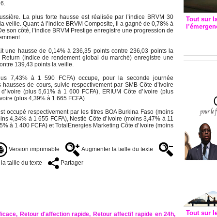
26.
ssière. La plus forte hausse est réalisée par l’indice BRVM 30
Tout sur l
a veille. Quant à l’indice BRVM Composite, il a gagné de 0,78% à
l’émergenc
. De son côté, l’indice BRVM Prestige enregistre une progression de
3eme CI
demment.
recomm
ait une hausse de 0,14% à 236,35 points contre 236,03 points la
l Return (Indice de rendement global du marché) enregistre une
ntre 139,43 points la veille.
plus 7,43% à 1 590 FCFA) occupe, pour la seconde journée
es hausses de cours, suivie respectivement par SMB Côte d’Ivoire
d’Ivoire (plus 5,61% à 1 600 FCFA), ERIUM Côte d’Ivoire (plus
voire (plus 4,39% à 1 665 FCFA).
est occupé respectivement par les titres BOA Burkina Faso (moins
ins 4,34% à 1 655 FCFA), Nestlé Côte d’Ivoire (moins 3,47% à 11
5% à 1 400 FCFA) et TotalEnergies Marketing Côte d’Ivoire (moins
Version imprimable
Augmenter la taille du texte
a taille du texte
Partager
Tout sur l
ficace, Retour d'affection rapide, Retour affectif rapide en 24h,