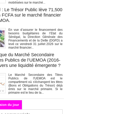
mobilisées sur le marché...
 : Le Trésor Public lève 71,500
s FCFA sur le marché financier
EMOA.
En vue d’assurer le financement des
besoins budgétaires de l’Etat du
Sénégal, la Direction Générale des
Financements et de la Dette (DGFD) a
levé ce vendredi 31 juillet 2026 sur le
marché financier...
que du Marché Secondaire
res Publics de l’UEMOA (2016-
vers une liquidité émergente ?
Le Marché Secondaire des Titres
Publics de l'UEMOA est le
compartiment où s'échangent les titres
(Bons et Obligations du Trésor) déjà
émis sur le marché primaire. Si le
primaire est le lieu de la...
sion du jour