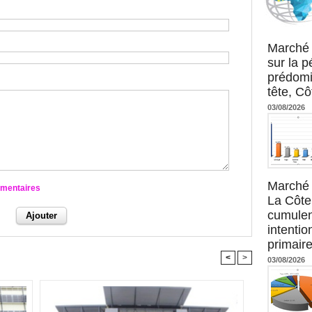
Agence UM
Marché 
sur la 
prédomi
tête, Cô
03/08/2026
Marché 
mmentaires
La Côte 
cumulen
intenti
primaire
<
>
03/08/2026