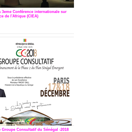
a 3eme Conférence internationale sur
e de l'Afrique (CIEA)
EA : Quatre principales
andations émises
e Groupe Consultatif du Sénégal -2018