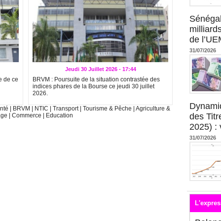
Sénégal
milliard
de l’U
31/07/2026
Jeudi 30 Juillet 2026 - 17:44
e de ce
BRVM : Poursuite de la situation contrastée des
indices phares de la Bourse ce jeudi 30 juillet
2026.
Dynami
nté
|
BRVM
|
NTIC
|
Transport
|
Tourisme & Pêche
|
Agriculture &
des Tit
age
|
Commerce
|
Education
2025) : 
31/07/2026
L'expres