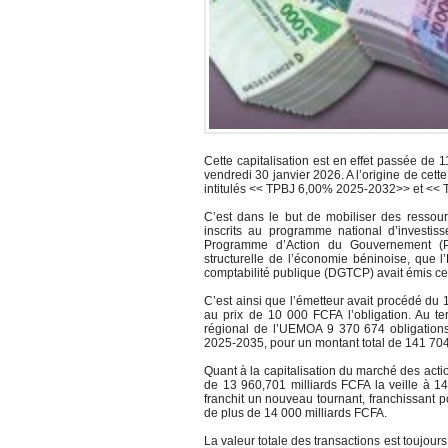
Cette capitalisation est en effet passée de 
vendredi 30 janvier 2026. A l’origine de cette
intitulés << TPBJ 6,00% 2025-2032>> et << 
C’est dans le but de mobiliser des ressou
inscrits au programme national d’investi
Programme d’Action du Gouvernement (PA
structurelle de l’économie béninoise, que l’
comptabilité publique (DGTCP) avait émis ce
C’est ainsi que l’émetteur avait procédé du 
au prix de 10 000 FCFA l’obligation. Au ter
régional de l’UEMOA 9 370 674 obligatio
2025-2035, pour un montant total de 141 70
Quant à la capitalisation du marché des acti
de 13 960,701 milliards FCFA la veille à 
franchit un nouveau tournant, franchissant p
de plus de 14 000 milliards FCFA.
La valeur totale des transactions est toujou