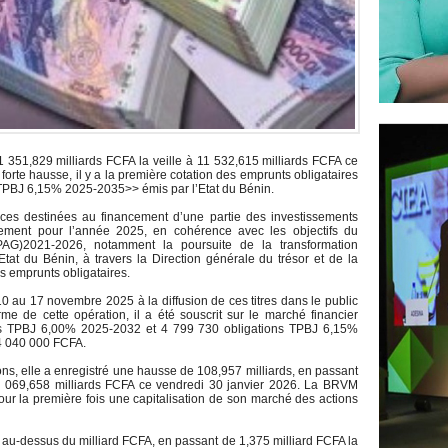
11 351,829 milliards FCFA la veille à 11 532,615 milliards FCFA ce
 forte hausse, il y a la première cotation des emprunts obligataires
TPBJ 6,15% 2025-2035>> émis par l’Etat du Bénin.
rces destinées au financement d’une partie des investissements
ssement pour l’année 2025, en cohérence avec les objectifs du
G)2021-2026, notamment la poursuite de la transformation
Etat du Bénin, à travers la Direction générale du trésor et de la
s emprunts obligataires.
10 au 17 novembre 2025 à la diffusion de ces titres dans le public
me de cette opération, il a été souscrit sur le marché financier
ns TPBJ 6,00% 2025-2032 et 4 799 730 obligations TPBJ 6,15%
4 040 000 FCFA.
ons, elle a enregistré une hausse de 108,957 milliards, en passant
14 069,658 milliards FCFA ce vendredi 30 janvier 2026. La BRVM
our la première fois une capitalisation de son marché des actions
rs au-dessus du milliard FCFA, en passant de 1,375 milliard FCFA la