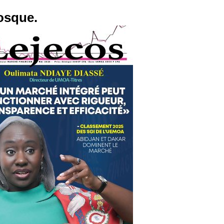
osque.