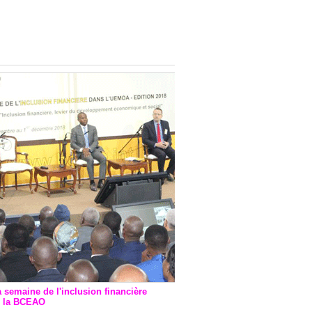
onsultatif de Paris : 7
ions de financement signées
 Ptf pour 262,6 milliards de
a semaine de l'inclusion financière
r la BCEAO