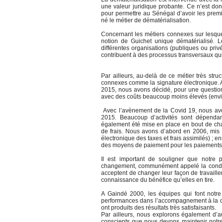
une valeur juridique probante. Ce n’est do
pour permettre au Sénégal d’avoir les premi
né le métier de dématérialisation.
Concernant les métiers connexes sur lesqu
notion de Guichet unique dématérialisé. Le
différentes organisations (publiques ou priv
contribuent à des processus transversaux qui
Par ailleurs, au-delà de ce métier très stru
connexes comme la signature électronique. Au
2015, nous avons décidé, pour une question 
avec des coûts beaucoup moins élevés (envir
Avec l’avènement de la Covid 19, nous avon
2015. Beaucoup d’activités sont dépendan
également été mise en place en bout de cha
de frais. Nous avons d’abord en 2006, mis 
électronique des taxes et frais assimilés) ;
des moyens de paiement pour les paiements
Il est important de souligner que notre 
changement, communément appelé la condui
acceptent de changer leur façon de travaill
connaissance du bénéfice qu’elles en tire.
A Gaindé 2000, les équipes qui font notre 
performances dans l’accompagnement à la 
ont produits des résultats très satisfaisants.
Par ailleurs, nous explorons également d’a
conscients que nous devons maintenir notre 