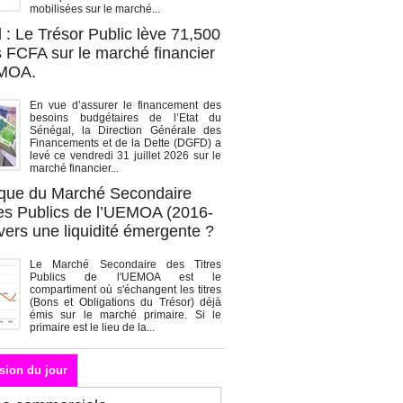
mobilisées sur le marché...
 : Le Trésor Public lève 71,500
s FCFA sur le marché financier
EMOA.
En vue d’assurer le financement des
besoins budgétaires de l’Etat du
Sénégal, la Direction Générale des
Financements et de la Dette (DGFD) a
levé ce vendredi 31 juillet 2026 sur le
marché financier...
que du Marché Secondaire
res Publics de l’UEMOA (2016-
vers une liquidité émergente ?
Le Marché Secondaire des Titres
Publics de l'UEMOA est le
compartiment où s'échangent les titres
(Bons et Obligations du Trésor) déjà
émis sur le marché primaire. Si le
primaire est le lieu de la...
sion du jour