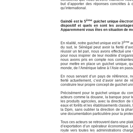
but d’apporter des réponses concrètes à
qu’international.
ème
Gaindé est le 5
guichet unique électro
dispositif et quels en sont les avantage
Apparemment vous êtes en situation de m
ème
En réalité, notre guichet unique est le 3
a
du sud, le Sénégal peut avoir la fierté d’a
réussir un tel pari, nous avons effectué un
pour nous inspirer de leur modèle d’organi
nous avons pris en compte nos contrainte
pour mettre en place un guichet unique, q
monde, de l’Amérique latine à l’Asie en passa
En nous servant d’un pays de référence,
fierté actuellement, c’est d’avoir servi de 
construire leur propre concept de guichet un
Précisément pour le guichet unique du comm
acteurs comme la douane, la banque pour le 
les produits agricoles, avec la direction de
eaux et forêts et les établissements classés, 
la Dpm, sans oublier la direction de la ph
une documentation particulière pour la prot
Tous ces acteurs se retrouvent dans une pla
d’exportation d’un opérateur économique. Le 
route vers toutes les administrations charg