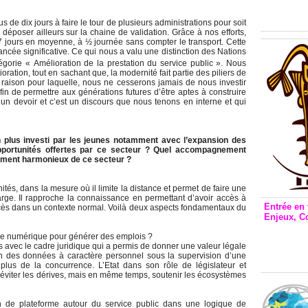
Inclusio
émetteu
 de dix jours à faire le tour de plusieurs administrations pour soit
époser ailleurs sur la chaine de validation. Grâce à nos efforts,
7 jours en moyenne, à ½ journée sans compter le transport. Cette
ncée significative. Ce qui nous a valu une distinction des Nations
gorie « Amélioration de la prestation du service public ». Nous
tion, tout en sachant que, la modernité fait partie des piliers de
 raison pour laquelle, nous ne cesserons jamais de nous investir
in de permettre aux générations futures d’être aptes à construire
 devoir et c’est un discours que nous tenons en interne et qui
n plus investi par les jeunes notamment avec l’expansion des
opportunités offertes par ce secteur ? Quel accompagnement
pement harmonieux de ce secteur ?
tés, dans la mesure où il limite la distance et permet de faire une
rge. Il rapproche la connaissance en permettant d’avoir accès à
Entrée en 
cès dans un contexte normal. Voilà deux aspects fondamentaux du
Enjeux, C
Entrée 
 le numérique pour générer des emplois ?
et Bale
avec le cadre juridique qui a permis de donner une valeur légale
tion des données à caractère personnel sous la supervision d’une
Stanisl
n plus de la concurrence. L’Etat dans son rôle de législateur et
 éviter les dérives, mais en même temps, soutenir les écosystèmes
on de plateforme autour du service public dans une logique de