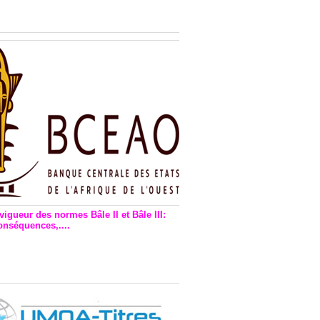
n financière : Plaidoyer des
rs de monnaie électronique
vigueur des normes Bâle II et Bâle III:
onséquences,....
en vigueur de la reforme Bale 2
3 – Une bonne chose, selon
as Zézé