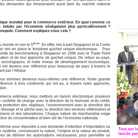
Groupe c
 des demandes qui émaneraient aussi bien du marché national
convent
avec les
FCfa
nique mondial pour le commerce extérieur. En quoi consiste ce
s induits par l’économie sénégalaise plus particulièrement ?
onopole. Comment expliquez-vous cela ?
ième
u monde et non le 5
. En effet, mis à part Singapour et la Corée
voir mis en place le troisième guichet unique électronique. Pour
e visite de benchmarking à Singapour en 1996 avec le Trade Point
sation et de leur approche de guichet unique. De retour au pays,
s sociologiques, et notre niveau de développement économique,
ui est devenu une référence pour beaucoup de pays à travers le
nt par l’Afrique.
 nous sommes devenus nous-mêmes une référence. Notre grande
référence à trois continents qui ont pu, à travers notre approche,
ique.
erce extérieur, nous mettons en liaison électronique plusieurs
contrôle de change avec la direction de la monnaie et du crédit,
 la protection des végétaux, l’environnement avec la direction des
l’élevage et la pêche avec la direction des services vétérinaires et
armacie et des laboratoires. Chaque nature de marchandise exige
ection du consommateur et bien sûr de l’économie nationale.
teforme pour répondre à une demande d’intention d’importation ou
Tout sur l
système, connaissant la nature, l’origine et la valeur du produit,
lancée pa
ées de délivrer les autorisations nécessaires, pour permettre un