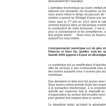
dénouement de l’opération.
L’opérateur économique qui avant, mettait plus
déposer une demande, les récupérer où les d
nous avons réduit le temps du parcours de 
solution a permis au Sénégal d’avoir une ava
er
Unies avec le 1
prix en 2012 dans la caté
sommes toujours dans un dynamique d’améliora
la construction de notre économie. C’est la
pour la connaissance et les compétences, af
leur propre avenir Nous nous en faisons un
aujourd’hui nous motive.
L’entreprenariat numérique est de plus e
Fintechs et Start Up. Quelles sont les 
Gaindé 2000 apporte-t-il pour un dévelop
Le numérique est un amplificateur d’opportuni
offre de services à une communauté plus la
des savoirs auxquels nous n’aurions pas ac
numérique.
Que devraient-on faire pour les jeunes avec
Nous avons comme premier levier des acquis 
à la transaction électronique, à la protec
autorité qui supervise tout le dispositif e
d’organisation du secteur doit encadrer pour
pour générer des emplois dans le secteur.
Le deuxième levier, qu’induit la générati