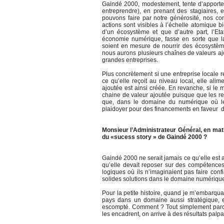
Gaindé 2000, modestement, tente d’apporter
entreprendre), en prenant des stagiaires, 
pouvons faire par notre générosité, nos co
actions sont visibles à l’échelle atomique bi
d’un écosystème et que d’autre part, l’Eta
économie numérique, fasse en sorte que l
soient en mesure de nourrir des écosystème
nous aurons plusieurs chaînes de valeurs aj
grandes entreprises.
Plus concrètement si une entreprise locale
ce qu’elle reçoit au niveau local, elle ali
ajoutée est ainsi créée. En revanche, si le
chaine de valeur ajoutée puisque que les re
que, dans le domaine du numérique où le
plaidoyer pour des financements en faveur d
Monsieur l’Administrateur Général, en mati
du «sucess story » de Gaindé 2000 ?
Gaindé 2000 ne serait jamais ce qu’elle est au
qu’elle devait reposer sur des compétences
logiques où ils n’imaginaient pas faire con
solides solutions dans le domaine numériq
Pour la petite histoire, quand je m’embarqua
pays dans un domaine aussi stratégique, 
escompté. Comment ? Tout simplement parce
les encadrent, on arrive à des résultats palpa