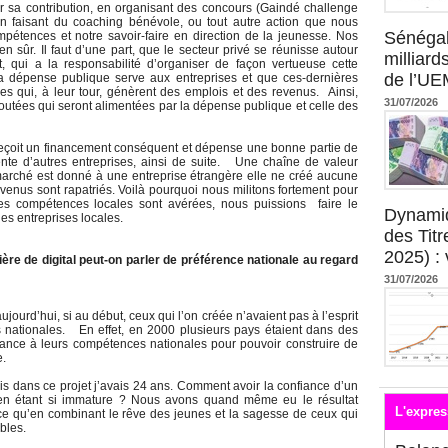
 sa contribution, en organisant des concours (Gaindé challenge
en faisant du coaching bénévole, ou tout autre action que nous
Sénégal
mpétences et notre savoir-faire en direction de la jeunesse. Nos
en sûr. Il faut d’une part, que le secteur privé se réunisse autour
milliard
t, qui a la responsabilité d’organiser de façon vertueuse cette
de l’U
a dépense publique serve aux entreprises et que ces-dernières
s qui, à leur tour, génèrent des emplois et des revenus. Ainsi,
31/07/2026
outées qui seront alimentées par la dépense publique et celle des
 reçoit un financement conséquent et dépense une bonne partie de
mente d’autres entreprises, ainsi de suite. Une chaîne de valeur
 marché est donné à une entreprise étrangère elle ne créé aucune
venus sont rapatriés. Voilà pourquoi nous militons fortement pour
s compétences locales sont avérées, nous puissions faire le
Dynami
es entreprises locales.
des Tit
2025) : 
ère de digital peut-on parler de préférence nationale au regard
31/07/2026
jourd’hui, si au début, ceux qui l’on créée n’avaient pas à l’esprit
 nationales. En effet, en 2000 plusieurs pays étaient dans des
fiance à leurs compétences nationales pour pouvoir construire de
ue.
is dans ce projet j’avais 24 ans. Comment avoir la confiance d’un
en étant si immature ? Nous avons quand même eu le résultat
L'expres
 qu’en combinant le rêve des jeunes et la sagesse de ceux qui
bles.