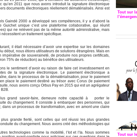
nc qu’en 2011 que nous avons introduit la signature électronique
ers documents électroniques réellement dématérialisés. Ainsi est
Tout sur l
l’émergenc
els Gaindé 2000 a développé ses compétences, il y a d’abord la
3eme CI
 Guichet unique c’est une plateforme collaborative, qui réunit
recomm
ées) qui ne relèvent pas de la même autorité administrative, mais
 nécessitent un traitement spécifique.
cturant, il était nécessaire d’avoir une expertise sur les domaines
 début, nous étions utilisateurs de solutions étrangères. Mais en
impérative de souveraineté, de produire nos propres certificats,
on 75% de réduction) au bénéfice des utilisateurs.
s le sentiment d’avoir eu raison de faire cet investissement en
tes de la signature électronique. Le paiement électronique a
îne, dans le processus de la dématérialisation, pour le paiement
en place le paiement destiné au trésor avec Corus (le paiement
 ensuite, nous avons conçu Orbus Pay en 2015 qui est un agrégateur
 B2B.
plus grand savoir-faire, demeure notre capacité à porter le
te du changement. Il consiste à embarquer des personnes, qui
er, dans un processus de transformation, avec en amont une claire
plus grande fierté, sont celles qui ont réussi les plus grandes
conduite du changement. Nous avons créé des méthodologies qui
utres technologies comme la mobilité, l’Iot et l’Ia. Nous sommes
Tout sur l
position avant-gardiste pour anticiper sur ces questions dans le