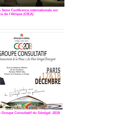
a 3eme Conférence internationale sur
e de l'Afrique (CIEA)
EA : Quatre principales
andations émises
e Groupe Consultatif du Sénégal -2018