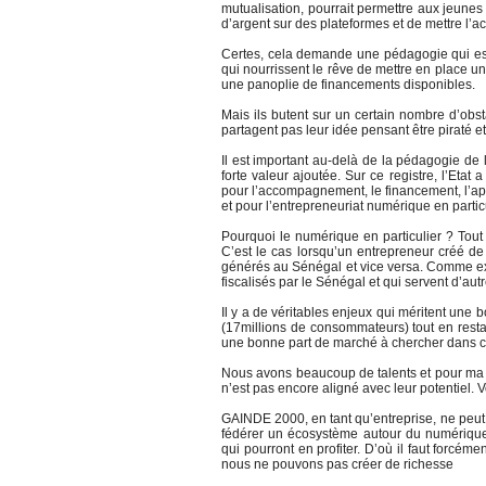
mutualisation, pourrait permettre aux jeune
d’argent sur des plateformes et de mettre l’acc
Certes, cela demande une pédagogie qui est e
qui nourrissent le rêve de mettre en place u
une panoplie de financements disponibles.
Mais ils butent sur un certain nombre d’obst
partagent pas leur idée pensant être piraté et
Il est important au-delà de la pédagogie de 
forte valeur ajoutée. Sur ce registre, l’Etat
pour l’accompagnement, le financement, l’app
et pour l’entrepreneuriat numérique en particu
Pourquoi le numérique en particulier ? Tout 
C’est le cas lorsqu’un entrepreneur créé de
générés au Sénégal et vice versa. Comme ex
fiscalisés par le Sénégal et qui servent d’au
Il y a de véritables enjeux qui méritent une 
(17millions de consommateurs) tout en resta
une bonne part de marché à chercher dans ce
Nous avons beaucoup de talents et pour ma p
n’est pas encore aligné avec leur potentiel. 
GAINDE 2000, en tant qu’entreprise, ne peut 
fédérer un écosystème autour du numérique 
qui pourront en profiter. D’où il faut forcéme
nous ne pouvons pas créer de richesse