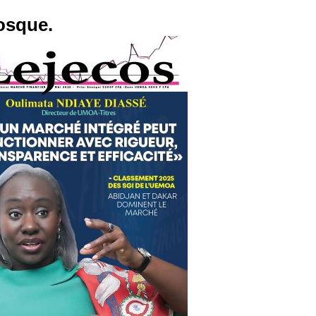
osque.