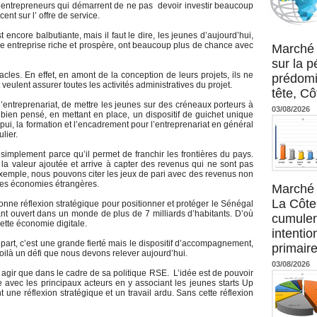
s entrepreneurs qui démarrent de ne pas devoir investir beaucoup
ent sur l’ offre de service.
ncore balbutiante, mais il faut le dire, les jeunes d’aujourd’hui,
Agence UM
ne entreprise riche et prospère, ont beaucoup plus de chance avec
Marché 
sur la 
acles. En effet, en amont de la conception de leurs projets, ils ne
prédomi
 veulent assurer toutes les activités administratives du projet.
tête, Cô
l’entreprenariat, de mettre les jeunes sur des créneaux porteurs à
03/08/2026
 a bien pensé, en mettant en place, un dispositif de guichet unique
ui, la formation et l’encadrement pour l’entreprenariat en général
lier.
simplement parce qu’il permet de franchir les frontières du pays.
 la valeur ajoutée et arrive à capter des revenus qui ne sont pas
emple, nous pouvons citer les jeux de pari avec des revenus non
tres économies étrangères.
Marché 
La Côte 
bonne réflexion stratégique pour positionner et protéger le Sénégal
nt ouvert dans un monde de plus de 7 milliards d’habitants. D’où
cumulen
tte économie digitale.
intenti
art, c’est une grande fierté mais le dispositif d’accompagnement,
primaire
Voilà un défi que nous devons relever aujourd’hui.
03/08/2026
agir que dans le cadre de sa politique RSE. L’idée est de pouvoir
avec les principaux acteurs en y associant les jeunes starts Up
nt une réflexion stratégique et un travail ardu. Sans cette réflexion