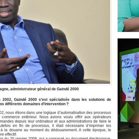
agne, administrateur général de Gaindé 2000
s 2002, Gaindé 2000 s’est spécialisée dans les solutions de
os différents domaines d’intervention ?
002, nous étions dans une logique d’automatisation des processus
u commerce extérieur. Nous avions voulu offrir aux opérateurs
emandes depuis leur ordinateur et aux administrations de faire le
efois en fin de processus, il était nécessaire d’imprimer les
ter à la douane au moment du dédouanement. A cette époque, le
e effectif.
 loi du 25 janvier 2008, qui a consacré au document électronique,