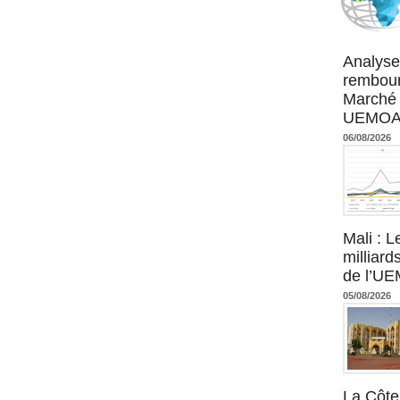
Agence UM
Analyse
rembour
Marché 
UEMOA :
06/08/2026
Mali : L
milliard
de l’U
05/08/2026
La Côte 