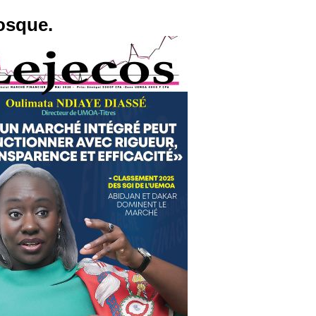
osque.