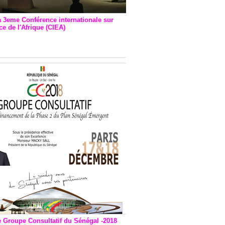
a 3eme Conférence internationale sur
e de l'Afrique (CIEA)
EA : Quatre principales
andations émises
e Groupe Consultatif du Sénégal -2018