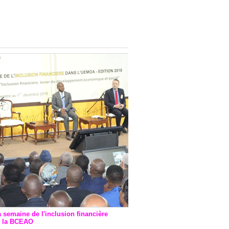
onsultatif de Paris : 7
ions de financement signées
 Ptf pour 262,6 milliards de
a semaine de l'inclusion financière
r la BCEAO