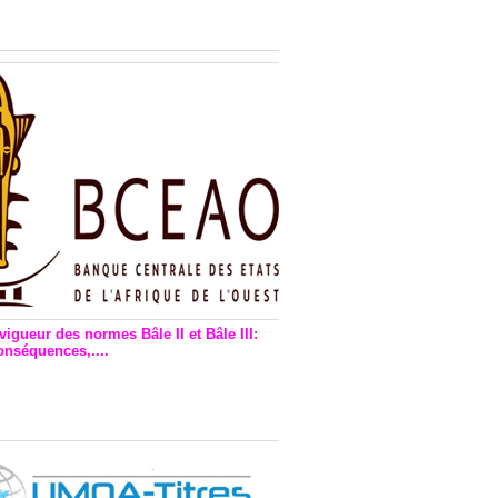
n financière : Plaidoyer des
rs de monnaie électronique
vigueur des normes Bâle II et Bâle III:
onséquences,....
en vigueur de la reforme Bale 2
3 – Une bonne chose, selon
as Zézé