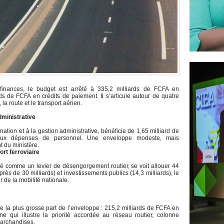
inances, le budget est arrêté à 335,2 milliards de FCFA en
ds de FCFA en crédits de paiement. Il s’articule autour de quatre
a route et le transport aérien.
dministrative
tion et à la gestion administrative, bénéficie de 1,65 milliard de
 aux dépenses de personnel. Une enveloppe modeste, mais
t du ministère.
ort ferroviaire
nté comme un levier de désengorgement routier, se voit allouer 44
près de 30 milliards) et investissements publics (14,3 milliards), le
 de la mobilité nationale.
e la plus grosse part de l’enveloppe : 215,2 milliards de FCFA en
 qui illustre la priorité accordée au réseau routier, colonne
marchandises.