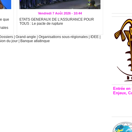
Inclusio
émetteu
Vendredi 7 Août 2026 - 10:44
me que
ETATS GENERAUX DE L'ASSURANCE POUR
TOUS : Le pacte de rupture
onales
Dossiers
|
Grand-angle
|
Organisations sous-régionales
|
IDEE
|
sion du jour
|
Banque atlatinque
Entrée en 
Enjeux, C
Entrée 
et Bale
Stanisl