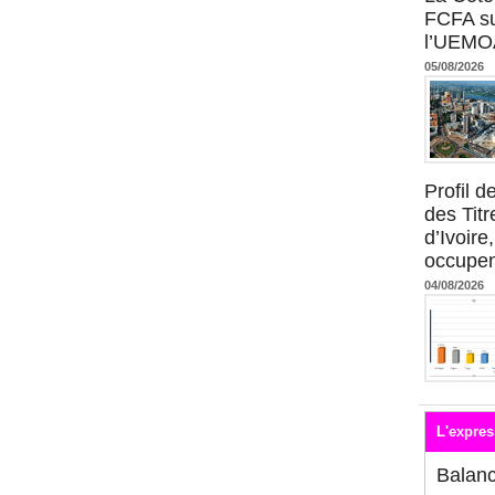
FCFA su
l’UEMO
05/08/2026
Profil 
des Titr
d’Ivoire
occupent
04/08/2026
L'expres
Balan