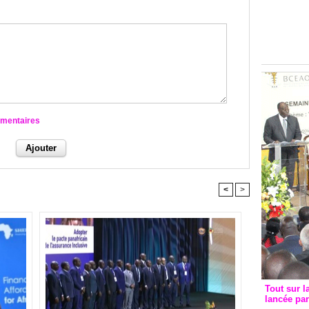
Groupe c
convent
avec les
FCfa
mmentaires
<
>
Tout sur l
lancée pa