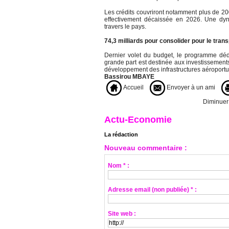
Les crédits couvriront notamment plus de 200
effectivement décaissée en 2026. Une dyna
travers le pays.
74,3 milliards pour consolider pour le trans
Dernier volet du budget, le programme dédi
grande part est destinée aux investissements d
développement des infrastructures aéroportuai
Bassirou MBAYE
Accueil
Envoyer à un ami
Diminuer l
Actu-Economie
La rédaction
Nouveau commentaire :
Nom * :
Adresse email (non publiée) * :
Site web :