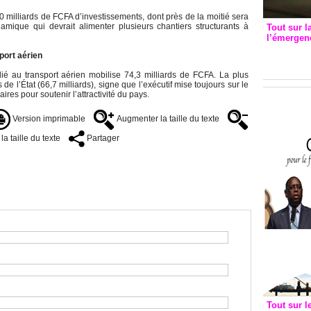
 milliards de FCFA d’investissements, dont près de la moitié sera
mique qui devrait alimenter plusieurs chantiers structurants à
Tout sur l
l’émergenc
3eme CI
port aérien
recomm
é au transport aérien mobilise 74,3 milliards de FCFA. La plus
e l’État (66,7 milliards), signe que l’exécutif mise toujours sur le
res pour soutenir l’attractivité du pays.
Version imprimable
Augmenter la taille du texte
a taille du texte
Partager
Tout sur l