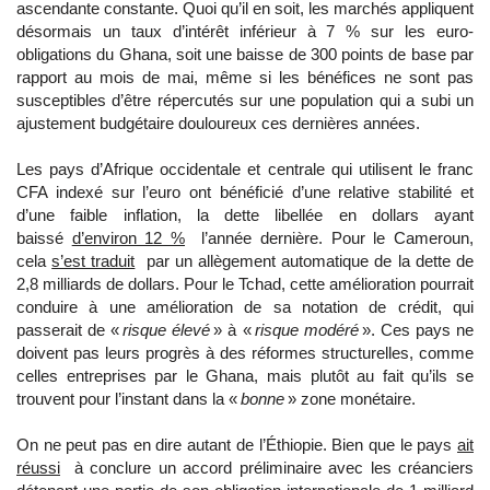
ascendante constante. Quoi qu’il en soit, les marchés appliquent
désormais un taux d’intérêt inférieur à 7 % sur les euro-
obligations du Ghana, soit une baisse de 300 points de base par
rapport au mois de mai, même si les bénéfices ne sont pas
susceptibles d’être répercutés sur une population qui a subi un
ajustement budgétaire douloureux ces dernières années.
Les pays d’Afrique occidentale et centrale qui utilisent le franc
CFA indexé sur l’euro ont bénéficié d’une relative stabilité et
d’une faible inflation, la dette libellée en dollars ayant
baissé
d’environ 12 %
l’année dernière. Pour le Cameroun,
cela
s’est traduit
par un allègement automatique de la dette de
2,8 milliards de dollars. Pour le Tchad, cette amélioration pourrait
conduire à une amélioration de sa notation de crédit, qui
passerait de «
risque élevé
» à «
risque modéré
». Ces pays ne
doivent pas leurs progrès à des réformes structurelles, comme
celles entreprises par le Ghana, mais plutôt au fait qu’ils se
trouvent pour l’instant dans la «
bonne
» zone monétaire.
On ne peut pas en dire autant de l’Éthiopie. Bien que le pays
ait
réussi
à conclure un accord préliminaire avec les créanciers