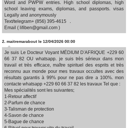
Word and PWPW entries. High school diplomas, high
school leaving exams, diplomas, and passports. visas
Legally and anonymously
Text/telegram+ ‪(856) 395-4615‬ .
Email ( lifiben@gmail.com )
2.
maitremarabout
le 12/04/2026 00:00
Je suis Le Docteur Voyant MÉDIUM D'AFRIQUE +229 60
66 37 82 OU whatsapp. je suis très sérieux dans mon
travail et très efficace, maître spirituel des esprits et très
reconnu aux monde pour mes travaux occultes avec des
résultats garantis à 99% pour ne pas dire a 100%. mon
contacte whatsapp +229 60 66 37 82 les travaux Tel que :
Mes spécialités sont les suivantes;
1-Retour affectif
2-Parfum de chance
3-Talisman de protection
4-Savon de chance
5-Bague de chance
6-Rituel pour trouver vite du travail