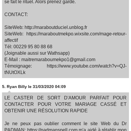
se fait le rituel. Alors prenez garde.
CONTACT:
SiteWeb: http://maraboutduciel.unblog.fr
SiteWeb: https://maraboutmekpo.wixsite.com/mage-retour-
affectif
Tél: 00229 95 80 88 68
(Joignable aussi sur Wathsapp)
E-Mail : maitremaraboumekpo1@gmail.com
Témoignage: https://www.youtube.com/watch?v=QJ-
tNUtOXLk
5.
Ryan Billy
le 31/03/2020 04:09
LE CASTER DE SORT D'AMOUR PARFAIT POUR
CONTACTER POUR VOTRE MARIAGE CASSÉ ET
OBTENIR UNE RÉSOLUTION RAPIDE
Je ne peux pas oublier comment le site Web du Dr
PADMAN: https://padmanspell.com m'a aidé à rétablir mon