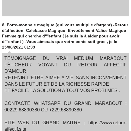
8.
Porte-monnaie magique (qui vous multiplie d'argent) -Retour
d'affection -Calebasse Magique -Envoûtement-Valise Magique -
Femme qui cherche d''''enfant ( je suis la à aider pour avoir
d''''enfant ) -Vous aimerais que votre penis soit gros , je
le
25/08/2021 01:39
TÉMOIGNAGE DU VRAI MEDIUM MARABOUT
FÉTICHEUR VOYANT DU RETOUR AFFECTIF
D'AMOUR,
RETENIR L’ÊTRE AIMÉE A VIE SANS INCONVENIENT
DANS LE FUTUR ET DE LA RICHESSE RAPIDE
ET FACILE. LA SOLUTION A TOUT VOS PROBLMES .
CONTACTE WHATSAPP DU GRAND MARABOUT :
00229.68890380 OU +229.68890380
SITE WEB DU GRAND MAÎTRE : https://www.retour-
affectif.site