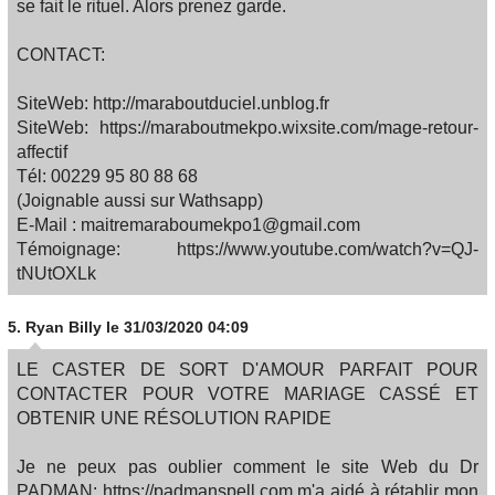
se fait le rituel. Alors prenez garde.
CONTACT:
SiteWeb: http://maraboutduciel.unblog.fr
SiteWeb: https://maraboutmekpo.wixsite.com/mage-retour-
affectif
Tél: 00229 95 80 88 68
(Joignable aussi sur Wathsapp)
E-Mail : maitremaraboumekpo1@gmail.com
Témoignage: https://www.youtube.com/watch?v=QJ-
tNUtOXLk
5.
Ryan Billy
le 31/03/2020 04:09
LE CASTER DE SORT D'AMOUR PARFAIT POUR
CONTACTER POUR VOTRE MARIAGE CASSÉ ET
OBTENIR UNE RÉSOLUTION RAPIDE
Je ne peux pas oublier comment le site Web du Dr
PADMAN: https://padmanspell.com m'a aidé à rétablir mon