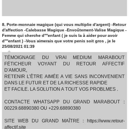
8.
Porte-monnaie magique (qui vous multiplie d'argent) -Retour
d'affection -Calebasse Magique -Envoûtement-Valise Magique -
Femme qui cherche d''''enfant ( je suis la à aider pour avoir
d''''enfant ) -Vous aimerais que votre penis soit gros , je
le
25/08/2021 01:39
TÉMOIGNAGE DU VRAI MEDIUM MARABOUT
FÉTICHEUR VOYANT DU RETOUR AFFECTIF
D'AMOUR,
RETENIR L’ÊTRE AIMÉE A VIE SANS INCONVENIENT
DANS LE FUTUR ET DE LA RICHESSE RAPIDE
ET FACILE. LA SOLUTION A TOUT VOS PROBLMES .
CONTACTE WHATSAPP DU GRAND MARABOUT :
00229.68890380 OU +229.68890380
SITE WEB DU GRAND MAÎTRE : https://www.retour-
affectif.site