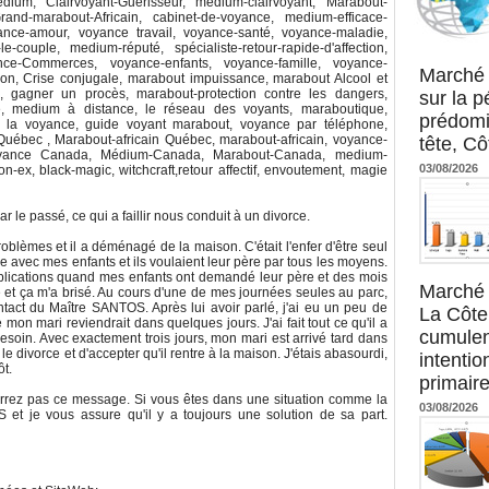
dium, Clairvoyant-Guérisseur, médium-clairvoyant, Marabout-
and-marabout-Africain, cabinet-de-voyance, medium-efficace-
ance-amour, voyance travail, voyance-santé, voyance-maladie,
le-couple, medium-réputé, spécialiste-retour-rapide-d'affection,
Agence UM
ce-Commerces, voyance-enfants, voyance-famille, voyance-
Marché 
tion, Crise conjugale, marabout impuissance, marabout Alcool et
, gagner un procès, marabout-protection contre les dangers,
sur la 
e, medium à distance, le réseau des voyants, maraboutique,
prédomi
e la voyance, guide voyant marabout, voyance par téléphone,
ébec , Marabout-africain Québec, marabout-africain, voyance-
tête, Cô
voyance Canada, Médium-Canada, Marabout-Canada, medium-
03/08/2026
on-ex, black-magic, witchcraft,retour affectif, envoutement, magie
ar le passé, ce qui a faillir nous conduit à un divorce.
blèmes et il a déménagé de la maison. C'était l'enfer d'être seul
e avec mes enfants et ils voulaient leur père par tous les moyens.
 explications quand mes enfants ont demandé leur père et des mois
Marché 
ce et ça m'a brisé. Au cours d'une de mes journées seules au parc,
ntact du Maître SANTOS. Après lui avoir parlé, j'ai eu un peu de
La Côte 
 mon mari reviendrait dans quelques jours. J'ai fait tout ce qu'il a
cumulen
 besoin. Avec exactement trois jours, mon mari est arrivé tard dans
le divorce et d'accepter qu'il rentre à la maison. J'étais abasourdi,
intenti
ôt.
primaire
rez pas ce message. Si vous êtes dans une situation comme la
03/08/2026
 et je vous assure qu'il y a toujours une solution de sa part.