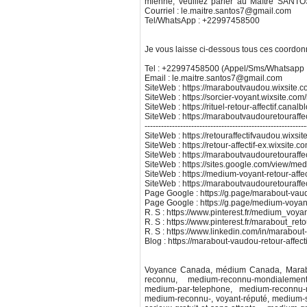
mienne, veuillez parler au Maître SANTOS
Courriel : le.maitre.santos7@gmail.com
Tel/WhatsApp : +22997458500
Je vous laisse ci-dessous tous ces coordo
Tel : +22997458500 (Appel/Sms/Whatsapp
Email : le.maitre.santos7@gmail.com
SiteWeb : https://maraboutvaudou.wixsite.
SiteWeb : https://sorcier-voyant.wixsite.com/r
SiteWeb : https://rituel-retour-affectif.canal
SiteWeb : https://maraboutvaudouretouraffe
-----------------------------------------------------------
SiteWeb : https://retouraffectifvaudou.wixsite
SiteWeb : https://retour-affectif-ex.wixsite
SiteWeb : https://maraboutvaudouretouraffe
SiteWeb : https://sites.google.com/view/medi
SiteWeb : https://medium-voyant-retour-affec
SiteWeb : https://maraboutvaudouretouraffe
Page Google : https://g.page/marabout-vaudo
Page Google : https://g.page/medium-voyant-
R. S : https://www.pinterest.fr/medium_voyan
R. S : https://www.pinterest.fr/marabout_reto
R. S : https://www.linkedin.com/in/marabout-
Blog : https://marabout-vaudou-retour-affect
Voyance Canada, médium Canada, Marabo
reconnu, medium-reconnu-mondialement
medium-par-telephone, medium-reconnu-m
medium-reconnu-, voyant-réputé, medium-