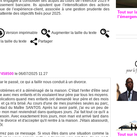
nt engagée à consolider ses acquis au cours de l’exercice 2025 »
sement bancaire. Ils ajoutent que l’intensification des actions
inue de l’expérience-client, associée à une gestion prudente des
Tout sur l
atteinte des objectifs fixés pour 2025.
l’émergenc
3eme CI
recomm
Version imprimable
Augmenter la taille du texte
a taille du texte
Partager
97458500
le 06/07/2025 11:27
ar le passé, ce qui a faillir nous conduit à un divorce.
blèmes et il a déménagé de la maison. C'était l'enfer d'être seul
e avec mes enfants et ils voulaient leur père par tous les moyens.
 explications quand mes enfants ont demandé leur père et des mois
ce et ça m'a brisé. Au cours d'une de mes journées seules au parc,
ntact du Maître SANTOS. Après lui avoir parlé, j'ai eu un peu de
 mon mari reviendrait dans quelques jours. J'ai fait tout ce qu'il a
 besoin. Avec exactement trois jours, mon mari est arrivé tard dans
le divorce et d'accepter qu'il rentre à la maison. J'étais abasourdi,
ôt.
rez pas ce message. Si vous êtes dans une situation comme la
Tout sur l