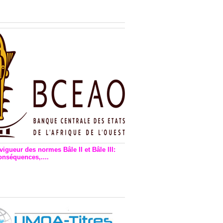
n financière : Plaidoyer des
rs de monnaie électronique
vigueur des normes Bâle II et Bâle III:
onséquences,....
en vigueur de la reforme Bale 2
3 – Une bonne chose, selon
as Zézé