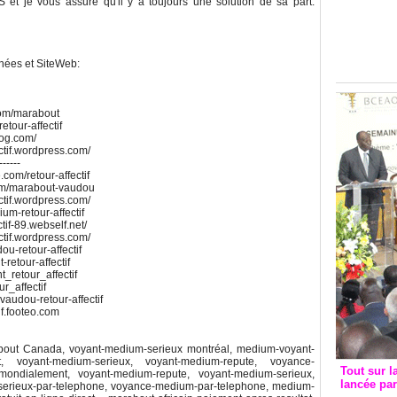
 et je vous assure qu'il y a toujours une solution de sa part.
Groupe c
convent
avec les
FCfa
nnées et SiteWeb:
com/marabout
etour-affectif
blog.com/
ctif.wordpress.com/
------
.com/retour-affectif
.com/marabout-vaudou
ctif.wordpress.com/
um-retour-affectif
tif-89.webself.net/
ctif.wordpress.com/
u-retour-affectif
retour-affectif
t_retour_affectif
ur_affectif
vaudou-retour-affectif
if.footeo.com
ut Canada, voyant-medium-serieux montréal, medium-voyant-
, voyant-medium-serieux, voyant-medium-repute, voyance-
Tout sur l
ondialement, voyant-medium-repute, voyant-medium-serieux,
lancée pa
serieux-par-telephone, voyance-medium-par-telephone, medium-