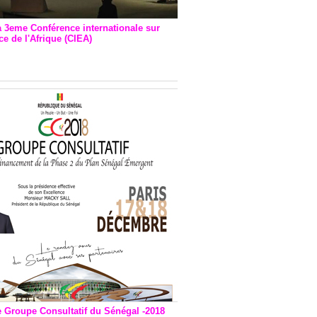
a 3eme Conférence internationale sur
e de l'Afrique (CIEA)
EA : Quatre principales
andations émises
e Groupe Consultatif du Sénégal -2018