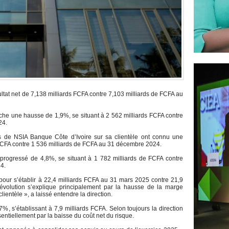
ultat net de 7,138 milliards FCFA contre 7,103 milliards de FCFA au
ffiche une hausse de 1,9%, se situant à 2 562 milliards FCFA contre
24.
s de NSIA Banque Côte d’Ivoire sur sa clientèle ont connu une
FCFA contre 1 536 milliards de FCFA au 31 décembre 2024.
t progressé de 4,8%, se situant à 1 782 milliards de FCFA contre
24.
pour s’établir à 22,4 milliards FCFA au 31 mars 2025 contre 21,9
évolution s’explique principalement par la hausse de la marge
 clientèle », a laissé entendre la direction.
%, s’établissant à 7,9 milliards FCFA. Selon toujours la direction
sentiellement par la baisse du coût net du risque.