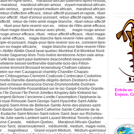
Inclusio
atuit-en-ligne-direct, marabout-africain-paiement-apres-resultat,
marabout, marabout-africain-amour, voyant-marabout-africain,
émetteu
cain-serieux, grand-voyant-medium-africain, marabout-africain-
our-d'affection-efficace, retour-affectif-puissant-et-rapide, rituel-
our-affectif, rituel-d'amour-puissant, retour-affectif-rapide, magie-
ffectif, retour-de-l'etre-aimé-magie-blanche, rituel-retour-affectif-
 rituel-pour-faire-revenir-son-ex, retour-de-l'être-aimé-efficace,
, rituel-magie-blanche-amour-avec-photo, magie-rouge-amour-
rouge-amour-efficace,-rituel, retour-affectif-efficace, rituel-magie-
-aimé-efficace, magie-blanche-faire-revenir-l'etre-aimé, rituel-
imple-et-puissant, magie-pour-faire-revenir-son-ex, comment-faire-
on-ex-magie-africaine, magie-blanche-pour-faire-revenir-l'être-
-Abitibi-Abitibi-Ouest-laval-quebec-Montréal-Est-Montréal-Nord-
oke-Saguenay-lévis-Trois-rivière-terrebonne-Acton-vale-alma-
rfé-baie-saint-paul-barkmere-beaconsfield-beauceville-
terre-beloeil-berthierville-blainville-bois-des-Fillion-
c-brome-bromont-Brossard-brownsburg-Chatham-cabana-
leton-sur-mer-Causapscal-chambly-Chandler-Chapais-
er-Chibougamau-Clermont-Coaticook-Contrecœur-Cookshire-
ville-Danville-daveluyville-dégelis-delson-Desbiens-d’eux-
ollard-ormeaux-donnacona-Dorval-Drummondville-Dunham-
mont-Forestville-Fossamblaut-sur-le-lac-Gaspé-Granby-Grande-
Entrée en 
’île-Dorval-l’île-Perrot-Joliettes-Kingsley-falls-Kirkland-lac-
Enjeux, C
ergent-lâchure-l’ancienne-Lorette-l’assomption-l’épiphanie-la-
Entrée 
-royal-Rimouski-Saint-George-Saint-Hyacinthe-Saint-Adèle-
et Bale
upré-Saint-Anne-de-Bellevue-Sainte-Anne-des-plaines-saint-
Basile-Saint-Basile-Saint-Catherine-Sainte-Catherine-de-la-
Stanisl
Eustache-Saint-félicien-Saint-isdore-Saint-Jean-sur-Richelieu-
te-Julie-saints-Lambert-saint-Lazard-Montréal-Toronto-London-
ance-Canada, médium-Quebec, Marabout-Africain-Quebec ,
ce-Tarot, desenvoutement , médiumnité, medium, magie-noire,
ur , magnétiseur , Grand-voyant-Médium, Médium-guérisseur