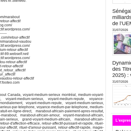
nnées et SiteWeb:
Sénégal
milliard
com/marabout
etour-affectif
de l’U
blog.com/
ctif.wordpress.com/
31/07/2026
------
.com/retour-affectif
.com/marabout-vaudou
ctif.wordpress.com/
um-retour-affectif
tif-89.webself.net/
ctif.wordpress.com/
Dynami
u-retour-affectif
retour-affectif
des Tit
t_retour_affectif
2025) : 
ur_affectif
vaudou-retour-affectif
31/07/2026
if.footeo.com
ut Canada, voyant-medium-serieux montréal, medium-voyant-
, voyant-medium-serieux, voyant-medium-repute, voyance-
ondialement, voyant-medium-repute, voyant-medium-serieux,
serieux-par-telephone, voyance-medium-par-telephone, medium-
atuit-en-ligne-direct, marabout-africain-paiement-apres-resultat,
marabout, marabout-africain-amour, voyant-marabout-africain,
cain-serieux, grand-voyant-medium-africain, marabout-africain-
L'expres
our-d'affection-efficace, retour-affectif-puissant-et-rapide, rituel-
our-affectif, rituel-d'amour-puissant, retour-affectif-rapide, magie-