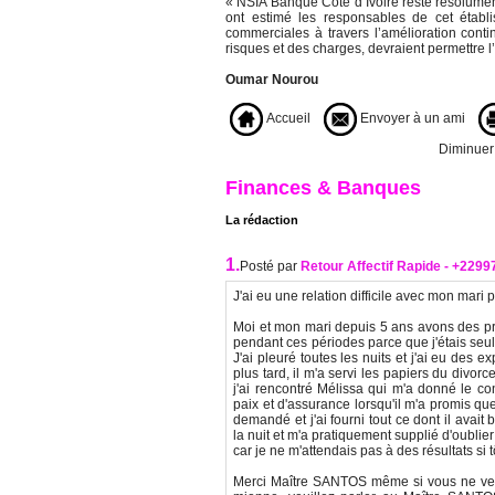
« NSIA Banque Côte d’Ivoire reste résolume
ont estimé les responsables de cet établis
commerciales à travers l’amélioration cont
risques et des charges, devraient permettre l’
Oumar Nourou
Accueil
Envoyer à un ami
Diminuer l
Finances & Banques
La rédaction
1.
Posté par
Retour Affectif Rapide - +229
J'ai eu une relation difficile avec mon mari p
Moi et mon mari depuis 5 ans avons des pro
pendant ces périodes parce que j'étais seul
J'ai pleuré toutes les nuits et j'ai eu des
plus tard, il m'a servi les papiers du divor
j'ai rencontré Mélissa qui m'a donné le co
paix et d'assurance lorsqu'il m'a promis que
demandé et j'ai fourni tout ce dont il avait
la nuit et m'a pratiquement supplié d'oublier 
car je ne m'attendais pas à des résultats si t
Merci Maître SANTOS même si vous ne ver