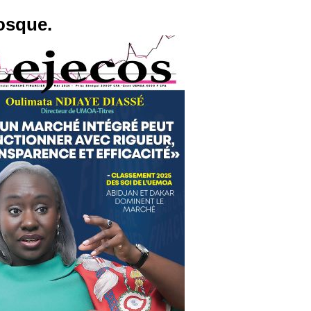
osque.