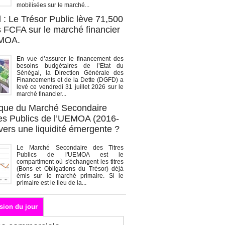
mobilisées sur le marché...
 : Le Trésor Public lève 71,500
s FCFA sur le marché financier
EMOA.
En vue d’assurer le financement des
besoins budgétaires de l’Etat du
Sénégal, la Direction Générale des
Financements et de la Dette (DGFD) a
levé ce vendredi 31 juillet 2026 sur le
marché financier...
que du Marché Secondaire
res Publics de l’UEMOA (2016-
vers une liquidité émergente ?
Le Marché Secondaire des Titres
Publics de l'UEMOA est le
compartiment où s'échangent les titres
(Bons et Obligations du Trésor) déjà
émis sur le marché primaire. Si le
primaire est le lieu de la...
sion du jour