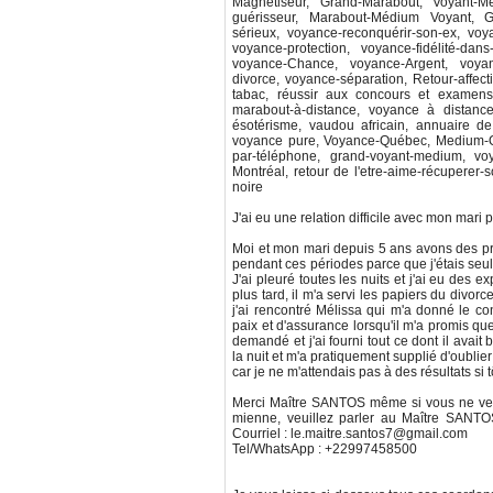
Magnétiseur, Grand-Marabout, Voyant-Mé
guérisseur, Marabout-Médium Voyant, Gr
sérieux, voyance-reconquérir-son-ex, voy
voyance-protection, voyance-fidélité-dans-
voyance-Chance, voyance-Argent, voyan
divorce, voyance-séparation, Retour-affec
tabac, réussir aux concours et examens
marabout-à-distance, voyance à distanc
ésotérisme, vaudou africain, annuaire d
voyance pure, Voyance-Québec, Medium-Qu
par-téléphone, grand-voyant-medium, 
Montréal, retour de l'etre-aime-récuperer-s
noire
J'ai eu une relation difficile avec mon mari p
Moi et mon mari depuis 5 ans avons des pro
pendant ces périodes parce que j'étais seul
J'ai pleuré toutes les nuits et j'ai eu des
plus tard, il m'a servi les papiers du divor
j'ai rencontré Mélissa qui m'a donné le co
paix et d'assurance lorsqu'il m'a promis que
demandé et j'ai fourni tout ce dont il avait
la nuit et m'a pratiquement supplié d'oublier 
car je ne m'attendais pas à des résultats si t
Merci Maître SANTOS même si vous ne ver
mienne, veuillez parler au Maître SANTOS
Courriel : le.maitre.santos7@gmail.com
Tel/WhatsApp : +22997458500