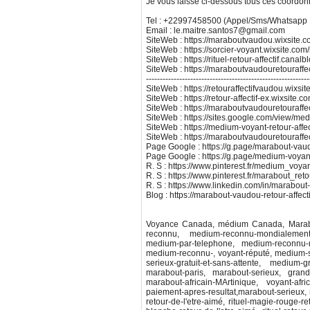
Je vous laisse ci-dessous tous ces coordo
Tel : +22997458500 (Appel/Sms/Whatsapp
Email : le.maitre.santos7@gmail.com
SiteWeb : https://maraboutvaudou.wixsite.
SiteWeb : https://sorcier-voyant.wixsite.com/r
SiteWeb : https://rituel-retour-affectif.canal
SiteWeb : https://maraboutvaudouretouraffe
-----------------------------------------------------------
SiteWeb : https://retouraffectifvaudou.wixsite
SiteWeb : https://retour-affectif-ex.wixsite
SiteWeb : https://maraboutvaudouretouraffe
SiteWeb : https://sites.google.com/view/medi
SiteWeb : https://medium-voyant-retour-affec
SiteWeb : https://maraboutvaudouretouraffe
Page Google : https://g.page/marabout-vaudo
Page Google : https://g.page/medium-voyant-
R. S : https://www.pinterest.fr/medium_voyan
R. S : https://www.pinterest.fr/marabout_reto
R. S : https://www.linkedin.com/in/marabout-
Blog : https://marabout-vaudou-retour-affect
Voyance Canada, médium Canada, Marabo
reconnu, medium-reconnu-mondialement
medium-par-telephone, medium-reconnu-m
medium-reconnu-, voyant-réputé, medium-
serieux-gratuit-et-sans-attente, medium-gr
marabout-paris, marabout-serieux, grand-
marabout-africain-MArtinique, voyant-afri
paiement-apres-resultat,marabout-serieux, ret
retour-de-l'etre-aimé, rituel-magie-rouge-ret