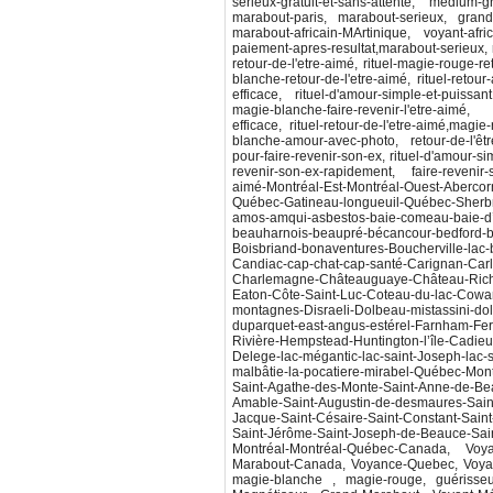
serieux-gratuit-et-sans-attente, medium-gr
marabout-paris, marabout-serieux, grand-
marabout-africain-MArtinique, voyant-afri
paiement-apres-resultat,marabout-serieux, ret
retour-de-l'etre-aimé, rituel-magie-rouge-ret
blanche-retour-de-l'etre-aimé, rituel-retour-a
efficace, rituel-d'amour-simple-et-puissant,
magie-blanche-faire-revenir-l'etre-aimé
efficace, rituel-retour-de-l'etre-aimé,magie-
blanche-amour-avec-photo, retour-de-l'être
pour-faire-revenir-son-ex, rituel-d'amour-s
revenir-son-ex-rapidement, faire-revenir-s
aimé-Montréal-Est-Montréal-Ouest-Abercorn
Québec-Gatineau-longueuil-Québec-Sherbro
amos-amqui-asbestos-baie-comeau-baie-d’u
beauharnois-beaupré-bécancour-bedford-belle
Boisbriand-bonaventures-Boucherville-la
Candiac-cap-chat-cap-santé-Carignan-Car
Charlemagne-Châteauguaye-Château-Rich
Eaton-Côte-Saint-Luc-Coteau-du-lac-Cowans
montagnes-Disraeli-Dolbeau-mistassini-d
duparquet-east-angus-estérel-Farnham-Fer
Rivière-Hempstead-Huntington-l’île-Cadieux-l
Delege-lac-mégantic-lac-saint-Joseph-lac-s
malbâtie-la-pocatiere-mirabel-Québec-Mont
Saint-Agathe-des-Monte-Saint-Anne-de-Bea
Amable-Saint-Augustin-de-desmaures-Saint-
Jacque-Saint-Césaire-Saint-Constant-Saint-
Saint-Jérôme-Saint-Joseph-de-Beauce-Sain
Montréal-Montréal-Québec-Canada, Voy
Marabout-Canada, Voyance-Quebec, Voyan
magie-blanche , magie-rouge, guérisse