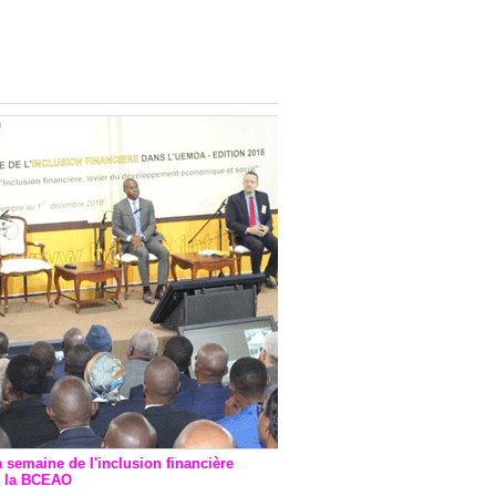
onsultatif de Paris : 7
ions de financement signées
 Ptf pour 262,6 milliards de
a semaine de l'inclusion financière
r la BCEAO