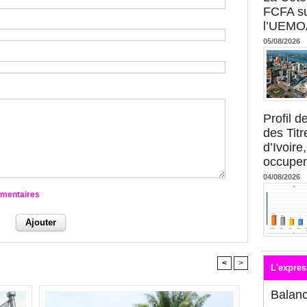
FCFA su
l’UEMO
05/08/2026
Profil 
des Titr
d’Ivoire
occupent
04/08/2026
mmentaires
<
>
L'expres
Balan