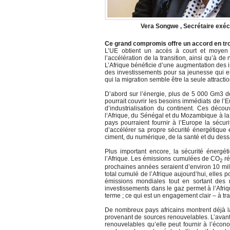
Vera Songwe , Secrétaire exéc
Ce grand compromis offre un accord en tro
L’UE obtient un accès à court et moyen t
l’accélération de la transition, ainsi qu’à 
L’Afrique bénéficie d’une augmentation des 
des investissements pour sa jeunesse qui e
qui la migration semble être la seule attractio
D’abord sur l’énergie, plus de 5 000 Gm3 d
pourrait couvrir les besoins immédiats de l’E
d’industrialisation du continent. Ces déco
l’Afrique, du Sénégal et du Mozambique à la 
pays pourraient fournir à l’Europe la sécur
d’accélérer sa propre sécurité énergétique e
ciment, du numérique, de la santé et du dess
Plus important encore, la sécurité énergétiq
l’Afrique. Les émissions cumulées de CO
ré
2
prochaines années seraient d’environ 10 mill
total cumulé de l’Afrique aujourd’hui, elles
émissions mondiales tout en sortant des 
investissements dans le gaz permet à l’Afr
terme ; ce qui est un engagement clair – à tra
De nombreux pays africains montrent déjà l
provenant de sources renouvelables. L’avant
renouvelables qu’elle peut fournir à l’écono