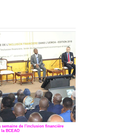
onsultatif de Paris : 7
ions de financement signées
 Ptf pour 262,6 milliards de
a semaine de l'inclusion financière
r la BCEAO