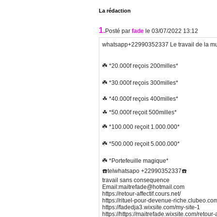
La rédaction
1.
Posté par
fade
le 03/07/2022 13:12
whatsapp+22990352337 Le travail de la mult
☘️ *20.000f reçois 200milles*
☘️ *30.000f reçois 300milles*
☘ *40.000f reçois 400milles*
☘ *50.000f reçoit 500milles*
☘️ *100.000 reçoit 1.000.000*
☘️ *500.000 reçoit 5.000.000*
☘️ *Portefeuille magique*
☎️telwhatsapo +22990352337☎️
travail sans consequence
Email:maitrefade@hotmail.com
https://retour-affectif.cours.net/
https://rituel-pour-devenue-riche.clubeo.co
https://fadedja3.wixsite.com/my-site-1
https://https://maitrefade.wixsite.com/retour-