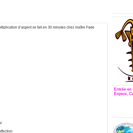
Inclusio
émetteu
iplication d’argent se fait en 30 minutes chez maître Fade
Entrée en 
Enjeux, C
Entrée 
et Bale
Stanisl
m/
affection