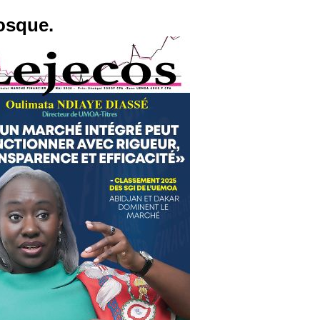
osque.