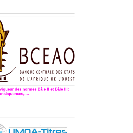
n financière : Plaidoyer des
rs de monnaie électronique
vigueur des normes Bâle II et Bâle III:
onséquences,....
en vigueur de la reforme Bale 2
3 – Une bonne chose, selon
as Zézé