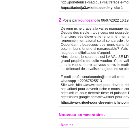
http://portefeuille-magique-maitrefade.e-mo
https://fadedja3.wixsite.com/my-site-1
2.
Posté par
koundeaho
le 06/07/2022 16:19
Devenir riche grâce a la valise magique mys
Depuis des siècle , tous ceux qui possède 
financière très élevé et le renommé interna
renommé international soit il sont artiste , foo
Cependant , beaucoup des gens dans le 
obtenir leurs fortune si remarquable? Mais p
magique multiplicateur d'argent.
Ainsi donc , le secret qu'est LA VALISE MY
grand prophète du culte vaudou. Cette val
jamais vue sur terre car vous serrez le maîtr
les détenant de la valise magique ne se plein
E-mail: professeurkounde@hotmail.com
whatsapp: +22967525513
Site web: https://www.rituel-pour-devenir-ri
http://rituel-pour-devenir-riche.e-monsite.c
https://rituel-pour-devenir-riche-et-puissant.
https://sites.google.com/view/rituel-pour-d
https://www.rituel-pour-devenir-riche.com
Nouveau commentaire :
Nom * :