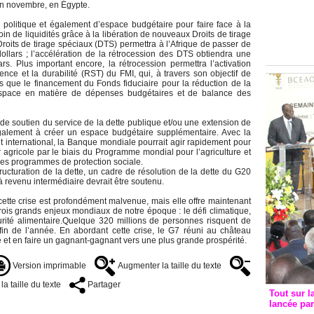
Groupe c
 en novembre, en Égypte.
convent
 politique et également d’espace budgétaire pour faire face à la
avec les
in de liquidités grâce à la libération de nouveaux Droits de tirage
oits de tirage spéciaux (DTS) permettra à l’Afrique de passer de
FCfa
dollars ; l’accélération de la rétrocession des DTS obtiendra une
rs. Plus important encore, la rétrocession permettra l’activation
ence et la durabilité (RST) du FMI, qui, à travers son objectif de
dis que le financement du Fonds fiduciaire pour la réduction de la
espace en matière de dépenses budgétaires et de balance des
e de soutien du service de la dette publique et/ou une extension de
galement à créer un espace budgétaire supplémentaire. Avec la
 international, la Banque mondiale pourrait agir rapidement pour
 agricole par le biais du Programme mondial pour l’agriculture et
 les programmes de protection sociale.
ructuration de la dette, un cadre de résolution de la dette du G20
s à revenu intermédiaire devrait être soutenu.
ette crise est profondément malvenue, mais elle offre maintenant
rois grands enjeux mondiaux de notre époque : le défi climatique,
curité alimentaire.Quelque 320 millions de personnes risquent de
la fin de l’année. En abordant cette crise, le G7 réuni au château
 et en faire un gagnant-gagnant vers une plus grande prospérité.
Version imprimable
Augmenter la taille du texte
a taille du texte
Partager
Tout sur l
lancée pa