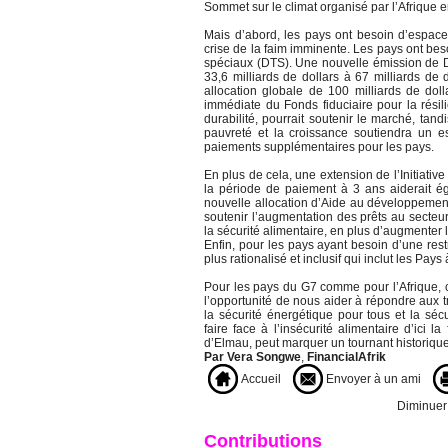
Sommet sur le climat organisé par l’Afrique
Mais d’abord, les pays ont besoin d’espace
crise de la faim imminente. Les pays ont beso
spéciaux (DTS). Une nouvelle émission de Dr
33,6 milliards de dollars à 67 milliards de 
allocation globale de 100 milliards de dolla
immédiate du Fonds fiduciaire pour la résili
durabilité, pourrait soutenir le marché, tan
pauvreté et la croissance soutiendra un 
paiements supplémentaires pour les pays.
En plus de cela, une extension de l’Initiativ
la période de paiement à 3 ans aiderait é
nouvelle allocation d’Aide au développement
soutenir l’augmentation des prêts au secteur
la sécurité alimentaire, en plus d’augmenter
Enfin, pour les pays ayant besoin d’une rest
plus rationalisé et inclusif qui inclut les Pay
Pour les pays du G7 comme pour l’Afrique, c
l’opportunité de nous aider à répondre aux t
la sécurité énergétique pour tous et la sé
faire face à l’insécurité alimentaire d’ici 
d’Elmau, peut marquer un tournant historique
Par Vera Songwe
,
FinancialAfrik
Accueil
Envoyer à un ami
Diminuer l
Contributions