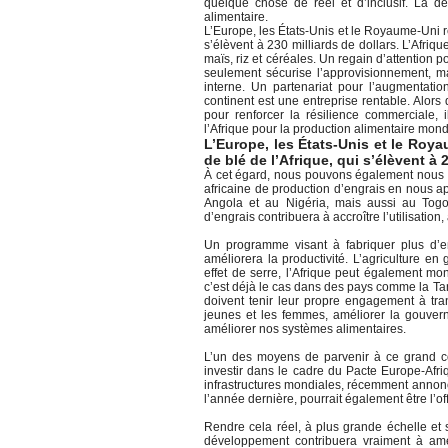
quelque chose de réel et d’inclusif. La d
alimentaire.
L’Europe, les États-Unis et le Royaume-Uni r
s’élèvent à 230 milliards de dollars. L’Afri
maïs, riz et céréales. Un regain d’attention po
seulement sécurise l’approvisionnement, m
interne. Un partenariat pour l’augmentatio
continent est une entreprise rentable. Alors
pour renforcer la résilience commerciale, 
l’Afrique pour la production alimentaire mond
L’Europe, les États-Unis et le Roy
de blé de l’Afrique, qui s’élèvent à 
À cet égard, nous pouvons également nous c
africaine de production d’engrais en nous a
Angola et au Nigéria, mais aussi au Togo
d’engrais contribuera à accroître l’utilisation, 
Un programme visant à fabriquer plus d’eng
améliorera la productivité. L’agriculture 
effet de serre, l’Afrique peut également m
c’est déjà le cas dans des pays comme la Tan
doivent tenir leur propre engagement à tra
jeunes et les femmes, améliorer la gouvern
améliorer nos systèmes alimentaires.
L’un des moyens de parvenir à ce grand co
investir dans le cadre du Pacte Europe-Afriq
infrastructures mondiales, récemment annonc
l’année dernière, pourrait également être l’of
Rendre cela réel, à plus grande échelle et 
développement contribuera vraiment à amé