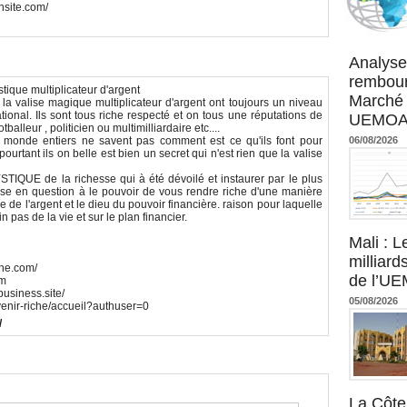
nsite.com/
Agence UM
Analyse
rembour
tique multiplicateur d'argent
Marché 
la valise magique multiplicateur d'argent ont toujours un niveau
tional. Ils sont tous riche respecté et on tous une réputations de
UEMOA :
tballeur , politicien ou multimilliardaire etc....
monde entiers ne savent pas comment est ce qu'ils font pour
06/08/2026
ourtant ils on belle est bien un secret qui n'est rien que la valise
STIQUE de la richesse qui à été dévoilé et instaurer par le plus
ise en question à le pouvoir de vous rendre riche d'une manière
e de l'argent et le dieu du pouvoir financière. raison pour laquelle
 pas de la vie et sur le plan financier.
Mali : L
milliard
che.com/
de l’U
om
business.site/
05/08/2026
evenir-riche/accueil?authuser=0
/
La Côte 