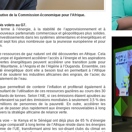
utive de la Commission économique pour l’Afrique.
is volets au G7.
erme à l’énergie, à la stabilité de l’approvisionnement et à
de nouveaux partenariats commerciaux et géopolitiques plus solides.
investissements dans les systèmes alimentaires et énergétiques et
st sept fois plus nombreuse que la jeunesse européenne et pour
n.
e ressources de gaz naturel ont été découvertes en Afrique. Cela
urope et également accélérer l’accès à l’énergie et les aspirations
uvertes énergétiques peuvent accélérer une transition juste pour
Mauritanie, à l’Angola et de l’Algérie à l’Ouganda. Ensemble, ces
ité énergétique dont elle a besoin tout en permettant à l’Afrique
t de soutenir les industries africaines des engrais, de l’acier, du
alement de l’eau.
ue permettrait de contenir l’inflation et profiterait également à
sultant de l’utilisation de ces ressources gazières au cours des 30
iards de tonnes. Selon l’AIE, si ces émissions étaient ajoutées au
 porteraient sa part des émissions mondiales à seulement 3,5 % des
millions de personnes de la pauvreté. En outre, accélérer les
ique de passer plus rapidement aux énergies renouvelables à long
vers la stratégie africaine de relance verte.
a voie – le Kenya et le Sénégal ont déjà plus de 65 % d’énergie
age comparatif à long terme de l’Afrique réside dans les énergies
mie de l’UE, transformant ainsi les soi-disant clubs du climat en