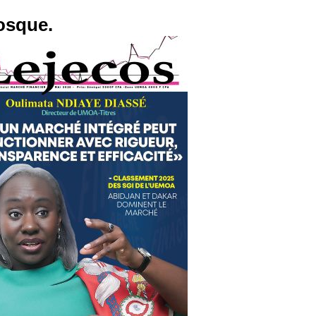
osque.