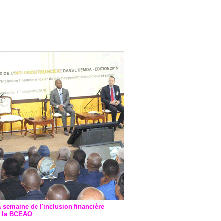
onsultatif de Paris : 7
ions de financement signées
 Ptf pour 262,6 milliards de
a semaine de l'inclusion financière
r la BCEAO