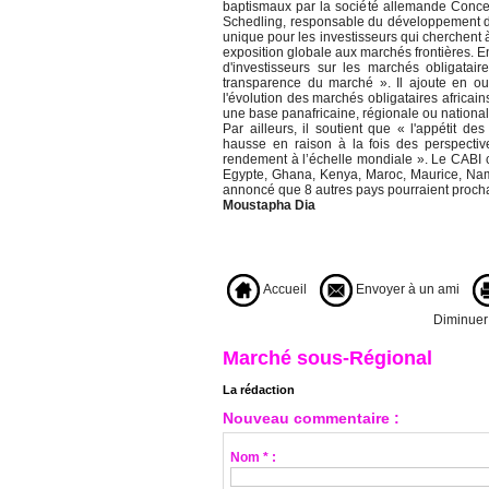
baptismaux par la société allemande Concer
Schedling, responsable du développement de
unique pour les investisseurs qui cherchent à d
exposition globale aux marchés frontières. E
d'investisseurs sur les marchés obligataire
transparence du marché ». Il ajoute en ou
l'évolution des marchés obligataires africains
une base panafricaine, régionale ou national
Par ailleurs, il soutient que « l'appétit de
hausse en raison à la fois des perspecti
rendement à l’échelle mondiale ». Le CABI 
Egypte, Ghana, Kenya, Maroc, Maurice, Nami
annoncé que 8 autres pays pourraient prochai
Moustapha Dia
Accueil
Envoyer à un ami
Diminuer l
Marché sous-Régional
La rédaction
Nouveau commentaire :
Nom * :