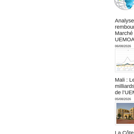
Agence UM
Analyse
rembour
Marché 
UEMOA :
06/08/2026
Mali : L
milliard
de l’U
05/08/2026
La Côte 