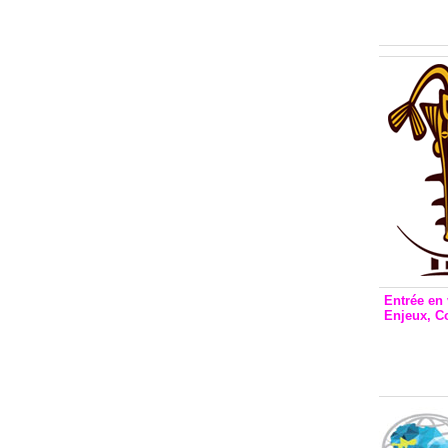
Inclusio
émetteu
Entrée en 
Enjeux, C
Entrée 
et Bale
Stanisl