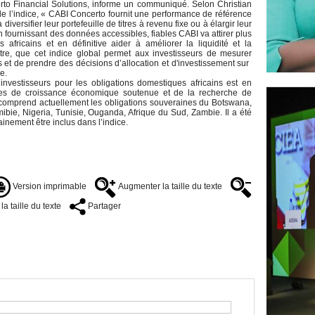
to Financial Solutions, informe un communiqué. Selon Christian
 l’indice, « CABI Concerto fournit une performance de référence
iversifier leur portefeuille de titres à revenu fixe ou à élargir leur
n fournissant des données accessibles, fiables CABI va attirer plus
s africains et en définitive aider à améliorer la liquidité et la
tre, que cet indice global permet aux investisseurs de mesurer
 et de prendre des décisions d’allocation et d'investissement sur ​​
e.
s investisseurs pour les obligations domestiques africains est en
ves de croissance économique soutenue et de la recherche de
comprend actuellement les obligations souveraines du Botswana,
bie, Nigeria, Tunisie, Ouganda, Afrique du Sud, Zambie. Il a été
nement être inclus dans l’indice.
Version imprimable
Augmenter la taille du texte
a taille du texte
Partager