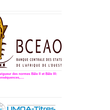
n financière : Plaidoyer des
rs de monnaie électronique
vigueur des normes Bâle II et Bâle III:
onséquences,....
en vigueur de la reforme Bale 2
3 – Une bonne chose, selon
as Zézé