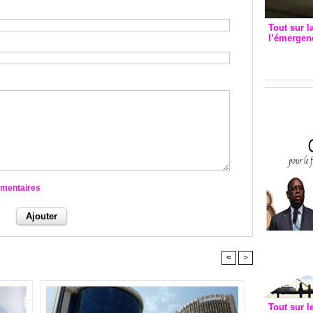
Tout sur l
l’émergenc
3eme CI
recomm
mmentaires
<
>
Tout sur l