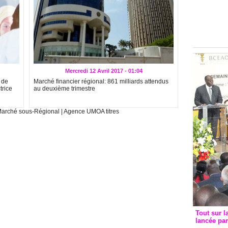
Groupe c
convent
avec les
FCfa
Mercredi 12 Avril 2017 - 01:04
 de
Marché financier régional: 861 milliards attendus
trice
au deuxième trimestre
arché sous-Régional
|
Agence UMOA titres
Tout sur l
lancée pa