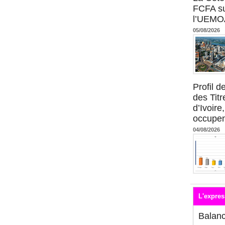
FCFA su
l’UEMO
05/08/2026
Profil 
des Titr
d’Ivoire
occupent
04/08/2026
L'expres
Balan