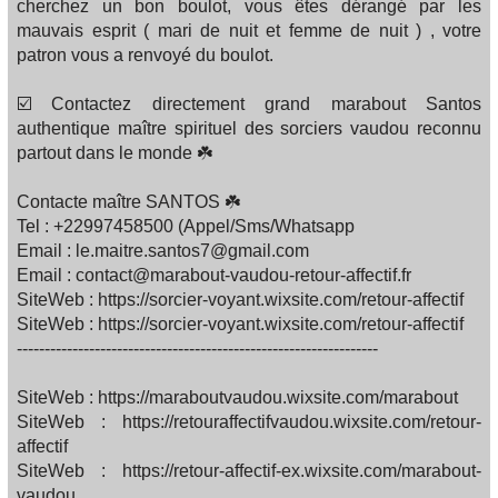
cherchez un bon boulot, vous êtes dérangé par les
mauvais esprit ( mari de nuit et femme de nuit ) , votre
patron vous a renvoyé du boulot.
☑️ Contactez directement grand marabout Santos
authentique maître spirituel des sorciers vaudou reconnu
partout dans le monde ☘️
Contacte maître SANTOS ☘️
Tel : +22997458500 (Appel/Sms/Whatsapp
Email : le.maitre.santos7@gmail.com
Email : contact@marabout-vaudou-retour-affectif.fr
SiteWeb : https://sorcier-voyant.wixsite.com/retour-affectif
SiteWeb : https://sorcier-voyant.wixsite.com/retour-affectif
-----------------------------------------------------------------
SiteWeb : https://maraboutvaudou.wixsite.com/marabout
SiteWeb : https://retouraffectifvaudou.wixsite.com/retour-
affectif
SiteWeb : https://retour-affectif-ex.wixsite.com/marabout-
vaudou