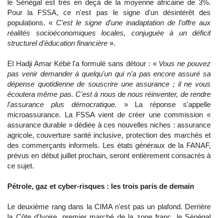
le Sénégal est très en deçà de la moyenne africaine de 3%.
Pour la FSSA, ce n'est pas le signe d'un désintérêt des
populations. «
C'est le signe d'une inadaptation de l'offre aux
réalités socioéconomiques locales, conjuguée à un déficit
structurel d'éducation financière
».
El Hadji Amar Kébé l'a formulé sans détour : «
Vous ne pouvez
pas venir demander à quelqu'un qui n'a pas encore assuré sa
dépense quotidienne de souscrire une assurance ; il ne vous
écoutera même pas. C'est à nous de nous réinventer, de rendre
l'assurance plus démocratique.
» La réponse s'appelle
microassurance. La FSSA vient de créer une commission «
assurance durable » dédiée à ces nouvelles niches : assurance
agricole, couverture santé inclusive, protection des marchés et
des commerçants informels. Les états généraux de la FANAF,
prévus en début juillet prochain, seront entièrement consacrés à
ce sujet.
Pétrole, gaz et cyber-risques : les trois paris de demain
Le deuxième rang dans la CIMA n'est pas un plafond. Derrière
la Côte d'Ivoire, premier marché de la zone franc, le Sénégal