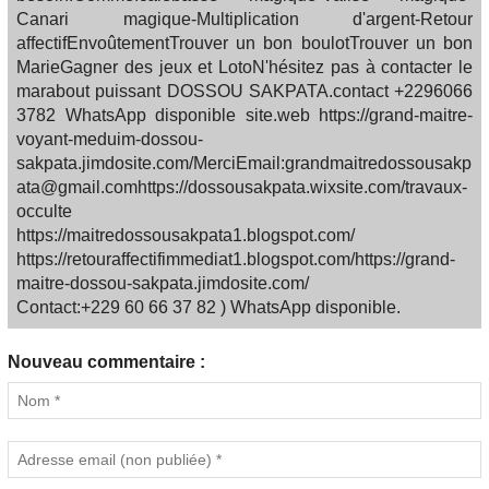
Canari magique-Multiplication d'argent-Retour
affectifEnvoûtementTrouver un bon boulotTrouver un bon
MarieGagner des jeux et LotoN'hésitez pas à contacter le
marabout puissant DOSSOU SAKPATA.contact +2296066
3782 WhatsApp disponible site.web https://grand-maitre-
voyant-meduim-dossou-
sakpata.jimdosite.com/MerciEmail:grandmaitredossousakp
ata@gmail.comhttps://dossousakpata.wixsite.com/travaux-
occulte
https://maitredossousakpata1.blogspot.com/
https://retouraffectifimmediat1.blogspot.com/https://grand-
maitre-dossou-sakpata.jimdosite.com/
Contact:+229 60 66 37 82 ) WhatsApp disponible.
Nouveau commentaire :