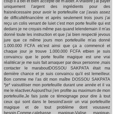
coup il a bel et bien accepté de m'aider. A vraidire j'ai payer
uniquement l'argent des ingrédients pour des
fraisnécessaire pour avoir le portefeuille car j'avais assez
de difficultéfinancière et après seulement trois jours j'ai
reçu un colis venant de luiet c'est mon porte feuille qui est
dedans je ne croyais même pas quand lelendemain il m'as
donné toute les instruction et que j'ai bien respecté jevous
jure que ce même jours mon portefeuille m'as donné
1.000.000 FCFA etc'est ainsi que ça a commencé et
chaque jour je trouve 1.000.000 FCFA etbien je suis
convaincu que le porte feuille magique est une vrai
réalitécar je me suis fait arnaquer par deux personne ,mais
contacter le maraboutDOSSOU SAKPATA était ma
dernière chance et je suis convaincu qu'il est lemeilleur.
Bon comme me l'as dit mon maître DOSSOU SAKPATA
*je* vaisutiliser mon portefeuille durant une année et il va
me le réactiver.Aujourd'hui j'en profite au maximum de mon
portefeuille.Je fais juste ce témoignage pour dire à tout
ceux qui sont dans le besoind'avoir un vrai portefeuille
magique et de tout problème dont vousavez
besoin.Comme.calebasse magique-Valise magique-