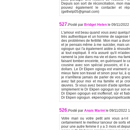
Depuis son sort de réconciliation, mon mari
pouvez également le contacter et rép
(gethelp05@gmail.com)
527.
Posté par
Bridget Helen
le 09/11/2022
L'amour est beau quand vous avez quelqu'u
très authentique et un homme de sagesse tr
des problèmes de fertilité. Mon mari a divor
et je pensais même à me suicider, mais u
ogiogun qui l'a également aidée à résoudre 
ai tout expliqué. Il m'a assuré qu'il m'aid
ramené la joie dans ma vie et dans ma fami
faisant tomber enceinte, en guérissant le 
cousine avec son spécial pouvoirs, et il a
dollars. Le Dr Ekpen ogiogu est vraiment 
mieux faire son travail et sinon pour lui, 
je n'arrêterai jamais de parler de vos gra
avez fait pour moi et ma famille et je c
œuvres. Si vous avez besoin d'aide spiritu
simplement le Dr Ekpen ogiogun sur son em
Dr Ekpen ogiogun est inoffensif, sûr et fiab
Dr Ekpen ogiogun. ekpenogiogunspellcas
526.
Posté par
Anais Marini
le 09/11/2022 
Votre mari ou votre petit ami vous a-t-
certainement le meilleur lanceur de sorts et
pour une autre femme il y a 3 mois et depui