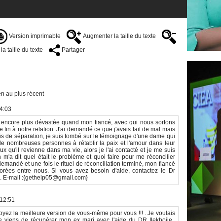
Version imprimable
Augmenter la taille du texte
a taille du texte
Partager
n au plus récent
14:03
is encore plus dévastée quand mon fiancé, avec qui nous sortons
 fin à notre relation. J'ai demandé ce que j'avais fait de mal mais
 mois de séparation, je suis tombé sur le témoignage d'une dame qui
 de nombreuses personnes à rétablir la paix et l'amour dans leur
 qu'il revienne dans ma vie, alors je l'ai contacté et je me suis
 m'a dit quel était le problème et quoi faire pour me réconcilier
demandé et une fois le rituel de réconciliation terminé, mon fiancé
orées entre nous. Si vous avez besoin d'aide, contactez le Dr
ats. E-mail :{gethelp05@gmail.com}
 12:51
oyez la meilleure version de vous-même pour vous !!! . Je voulais
Je viens de récupérer mon ex mari avec l'aide du DR Ilekhojie..