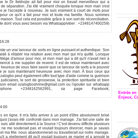
Inclusio
 le Dr Ilekhojie ait fait pour moi un travail merveilleux qui a
de séparation. J'ai été vraiment choquée lorsque mon mari s'est
émetteu
 je l'accepte à nouveau. Je suis vraiment à court de mots pour
pour ce qu'il a fait pour moi et toute ma famille. Nous sommes
maison. Tout cela est possible grâce à son sort de réconciliation.
aide dont vous avez besoin via Whatsapp/viber : +2348147400259)
 16:28
ste un vrai lanceur de sorts en ligne puissant et authentique. Son
idé à rétablir ma relation avec mon mari qui m'a quitté. Lorsque
rtilège d'amour pour moi, et mon mari qui a dit qu'il n'avait rien à
encé à me supplier de revenir. il est de retour maintenant avec
is heureux de vous faire savoir que ce lanceur de sorts a le pouvoir
que je suis maintenant heureuse avec mon mari. À tous ceux qui
Dr ozalogbo peut également offrir tout type d'aide comme la guérison
judiciaires, le sort de grossesse, la protection spirituelle et bien
a son email ozalogboshrine@gmail.com ou l'ajouter sur whatsapp
hone +2348162562991, sa page Facebook;
Entrée en 
Enjeux, C
Entrée 
14:00
et Bale
Stanisl
s en ligne. Il m'a fallu arriver à un point d'être absolument brisé
 quoi j'avais été confronté dans mon mariage. J'ai fait une salle de
uis allé directement à la Source ! C'est devenu difficile plusieurs
t ne me soutenait pas et voulait toujours divorcer, mais je savais
et ma fille. nous abandonnerait ou travaillerait sur notre mariage.
'il a réellement dit qu'il voulait toujours se marier et a annulé le