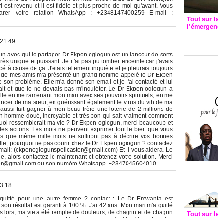
 est revenu et il est fidèle et plus proche de moi qu'avant. Vous
arer votre relation WhatsApp : +2348147400259 E-mail :
Tout sur l
l’émergenc
3eme CI
 21:49
recomm
n avec qui le partager Dr Ekpen ogiogun est un lanceur de sorts
ès unique et puissant. Je n'ai pas pu tomber enceinte car j'avais
cé à cause de ça. J'étais tellement inquiète et je pleurais toujours
n de mes amis m'a présenté un grand homme appelé le Dr Ekpen
son problème. Elle m'a donné son email et je l'ai contacté et lui
erait et que je ne devrais pas m'inquiéter. Le Dr Ekpen ogiogun a
lle en me ramenant mon mari avec ses pouvoirs spirituels, en me
cancer de ma sœur, en guérissant également le virus du vih de ma
 aussi fait gagner à mon beau-frère une loterie de 2 millions de
un homme doué, incroyable et très bon qui sait vraiment comment
à quoi ressemblerait ma vie ? Dr Ekpen ogiogun, merci beaucoup et
ndes actions. Les mots ne peuvent exprimer tout le bien que vous
rois que même mille mots ne suffiront pas à décrire vos bonnes
elle, pourquoi ne pas courir chez le Dr Ekpen ogiogun ? contactez
ail: (ekpenogiogunspellcaster@gmail.com) Et il vous aidera. Le
le, alors contactez-le maintenant et obtenez votre solution. Merci
ter@gmail.com ou son numéro Whatsapp. +2347045604010
13:18
il quitté pour une autre femme ? contact : Le Dr Emwanta est
 son résultat est garanti à 100 %. J'ai 42 ans. Mon mari m'a quitté
s lors, ma vie a été remplie de douleurs, de chagrin et de chagrin
Tout sur l