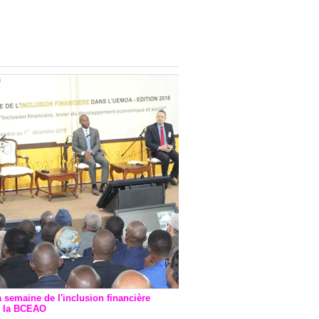
onsultatif de Paris : 7
ions de financement signées
 Ptf pour 262,6 milliards de
a semaine de l'inclusion financière
r la BCEAO