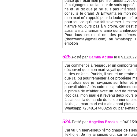
parce qu'il était mon premier amour avec qui
témoignages d'un lanceur de sorts appelé. 
ris et j'ai dit que je ne suis pas intére
consulté le grand Dr Emwanta en mon nom
mon mari m'a appelé pour la toute première f
pour tout ce qu'il m'a fait traverser. Il e
n'arrive toujours pas à y croire, car c'es
aussi à ma charmante amie qui a intercé
Pour tous ceux qui ont des problèmes 
(dremwanta@gmail.com) ou WhatsApp +2
émotion
525.
Posté par
Camila Acuna
le 07/11/2022
J'ai commencé à remarquer un comportement 
découvert que mon mari voyait quelqu'un. Il
ni des enfants. Parfois, il sort et ne rentr
que j'ai pu pour remédier à ce problème mais
jour, alors que je naviguais sur Internet,
pouvait aider à résoudre des problèmes conju
a promis de m'aider avec un sort de réconci
Rodicas, mon mari est revenu deux jours pl
faisait et m'a demandé de lui donner une 
Ilekhojie, mon mari est maintenant plus ai
Whatsapp +2348147400259 ou par e-mail 
524.
Posté par
Angelina Brooks
le 04/11/2
J'ai vu un merveilleux témoignage de Hel
Ilekhojie. Je n'y ai jamais cru, car je n'