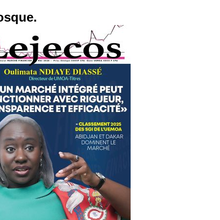
osque.