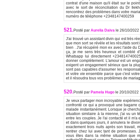
contrat d'une maison qu'il était sur le poin
avec le sort de réconciliation du Dr Ilek
rencontrez des problèmes dans votre mari
numéro de téléphone +2348147400259
521.
Posté par
Aurelia Daiva
le 26/10/2022
J'ai trouvé un assistant divin qui est très réel
que mon sort se révèle et les résultats son
bien . J'ai récupéré mon ex avec l'aide du 
ça, je me sens très heureux et comblé d'av
Whatsapp lui directement +234814740025
donner complètement. L'amour est un engag
exigent un engagement sérieux que la plupar
sont pas capables d'assumer les responsabil
et votre vie ensemble parce que c'est votre 
et il résoudra tous vos problèmes de maria
520.
Posté par
Pamela Hugo
le 20/10/2022
Je veux partager mon incroyable expérience 
confronté ce qui a provoqué une bagarre qu
malade instantanément. Lorsque je cherchai
situation similaire à la mienne, j'ai vu un
entre les couples. Je l'ai contacté et il m'
et dans quelques jours, il annulera le divorc
exactement trois nuits après son travail,
rentrer chez lui avec tant de promesses. J
vous êtes dans la même situation que moi