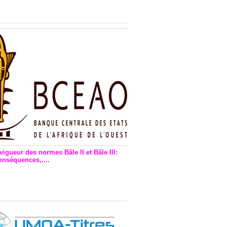
n financière : Plaidoyer des
rs de monnaie électronique
vigueur des normes Bâle II et Bâle III:
onséquences,....
en vigueur de la reforme Bale 2
3 – Une bonne chose, selon
as Zézé