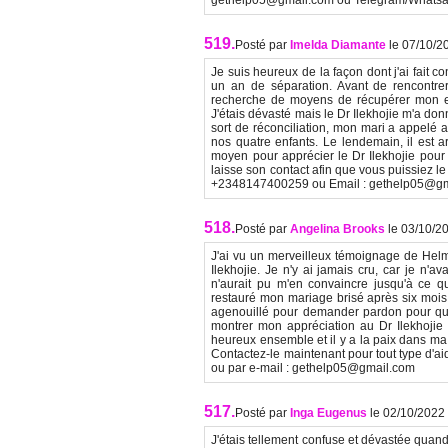
gethelp05@gmail.com ou Telegram/What
519.
Posté par
Imelda Diamante
le 07/10/2
Je suis heureux de la façon dont j'ai fait
un an de séparation. Avant de rencontrer
recherche de moyens de récupérer mon ex
J'étais dévasté mais le Dr Ilekhojie m'a donn
sort de réconciliation, mon mari a appelé 
nos quatre enfants. Le lendemain, il est arr
moyen pour apprécier le Dr Ilekhojie pour c
laisse son contact afin que vous puissiez l
+2348147400259 ou Email : gethelp05@gm
518.
Posté par
Angelina Brooks
le 03/10/2
J'ai vu un merveilleux témoignage de Helm
Ilekhojie. Je n'y ai jamais cru, car je n'
n'aurait pu m'en convaincre jusqu'à ce que
restauré mon mariage brisé après six mois 
agenouillé pour demander pardon pour que
montrer mon appréciation au Dr Ilekhojie 
heureux ensemble et il y a la paix dans ma 
Contactez-le maintenant pour tout type d'
ou par e-mail : gethelp05@gmail.com
517.
Posté par
Inga Eugenus
le 02/10/2022
J'étais tellement confuse et dévastée quan