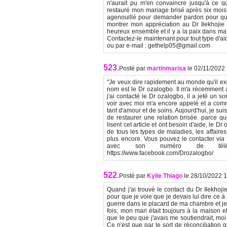
n'aurait pu m'en convaincre jusqu'à ce que
restauré mon mariage brisé après six mois 
agenouillé pour demander pardon pour que
montrer mon appréciation au Dr Ilekhojie 
heureux ensemble et il y a la paix dans ma 
Contactez-le maintenant pour tout type d'
ou par e-mail : gethelp05@gmail.com
523.
Posté par
martinmarisa
le 02/11/2022
''Je veux dire rapidement au monde qu'il exi
nom est le Dr ozalogbo. Il m'a récemment a
j'ai contacté le Dr ozalogbo, il a jeté un so
voir avec moi m'a encore appelé et a comm
tant d'amour et de soins. Aujourd'hui, je su
de restaurer une relation brisée. parce 
lisent cet article et ont besoin d'aide, le 
de tous les types de maladies, les affaires 
plus encore. Vous pouvez le contacter vi
avec son numéro de télép
https://www.facebook.com/Drozalogbo/
522.
Posté par
Kylie Thiago
le 28/10/2022 
Quand j'ai trouvé le contact du Dr Ilekhojie
pour que je voie que je devais lui dire ce à
guerre dans le placard de ma chambre et je s
fois; mon mari était toujours à la maison e
que le peu que j'avais me soutiendrait, moi 
Ce n'est que par le sort de réconciliation qu