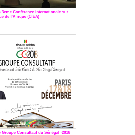
a 3eme Conférence internationale sur
e de l'Afrique (CIEA)
EA : Quatre principales
andations émises
e Groupe Consultatif du Sénégal -2018