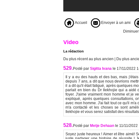
Accueil
Envoyer à un ami
Diminuer l
Video
La rédaction
Du plus récent au plus ancien
|
Du plus ancie
529.
Posté par
Sigitta Ivana
le 17/11/2022 
Il y a eu des hauts et des bas, mais j'éta
depuis 7 ans, a dit que nous devrions mettre
il a dit qu'il était fatigué, après quelques
parlait en bien du Dr Ilekhojie qui a aidé
foyer. J'aime vraiment mon homme et je veux
expliqué, après quelques consultations, on
avec mon homme. J'ai fait tout ce qu'il m'a 
m'a contacté et les choses se sont améli
Ilekhojie et vous serez satisfait des résult
528.
Posté par
Metje Dehaan
le 11/11/2022
Soyez juste heureux ! Aimer et être aimé! S
juste partager une histoire de réussite ! 