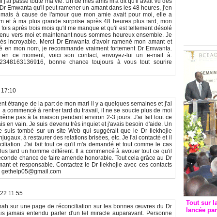
 j'ai passé toute ma vie. Un de mes amis m'a dit qu'il avait vu des
Groupe c
Dr Emwanta qu'il peut ramener un amant dans les 48 heures, j'en
convent
ssé mais à cause de l'amour que mon amie avait pour moi, elle a
 et à ma plus grande surprise après 48 heures plus tard, mon
avec les
ois après trois mois qu'il me manque et qu'il est tellement désolé
FCfa
st revenu vers moi et maintenant nous sommes heureux ensemble. Je
t très incroyable. Merci Dr Emwanta d'avoir ramené mon amant et
dé en mon nom, je recommande vraiment fortement Dr Emwanta.
en ce moment, voici son contact, envoyez-lui un e-mail à:
348163136916, bonne chance toujours à vous tout sourire
 17:10
étrange de la part de mon mari il y a quelques semaines et j'ai
 a commencé à rentrer tard du travail, il ne se soucie plus de moi
e même pas à la maison pendant environ 2-3 jours. J'ai fait tout ce
 en vain. Je suis devenu très inquiet et j'avais besoin d'aide. Un
 je suis tombé sur un site Web qui suggérait que le Dr Ilekhojie
gaux, à restaurer des relations brisées, etc. Je l'ai contacté et il
liation. J'ai fait tout ce qu'il m'a demandé et tout comme le cas
us tard un homme différent. Il a commencé à avouer tout ce qu'il
seconde chance de faire amende honorable. Tout cela grâce au Dr
mant et responsable. Contactez le Dr Ilekhojie avec ces contacts
: gethelp05@gmail.com
022 11:55
Tout sur l
mah sur une page de réconciliation sur les bonnes œuvres du Dr
lancée pa
avais jamais entendu parler d'un tel miracle auparavant. Personne