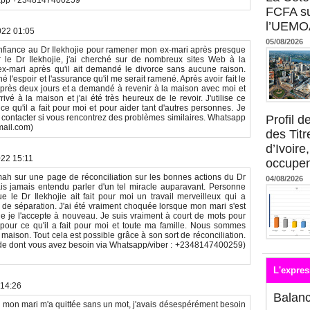
sapp +2348147400259
FCFA su
l’UEMO
022 01:05
05/08/2026
 confiance au Dr Ilekhojie pour ramener mon ex-mari après presque
 le Dr Ilekhojie, j'ai cherché sur de nombreux sites Web à la
-mari après qu'il ait demandé le divorce sans aucune raison.
é l'espoir et l'assurance qu'il me serait ramené. Après avoir fait le
après deux jours et a demandé à revenir à la maison avec moi et
ivé à la maison et j'ai été très heureux de le revoir. J'utilise ce
e qu'il a fait pour moi et pour aider tant d'autres personnes. Je
Profil 
e contacter si vous rencontrez des problèmes similaires. Whatsapp
ail.com)
des Titr
d’Ivoire
022 15:11
occupent
ah sur une page de réconciliation sur les bonnes actions du Dr
04/08/2026
avais jamais entendu parler d'un tel miracle auparavant. Personne
 le Dr Ilekhojie ait fait pour moi un travail merveilleux qui a
de séparation. J'ai été vraiment choquée lorsque mon mari s'est
 je l'accepte à nouveau. Je suis vraiment à court de mots pour
pour ce qu'il a fait pour moi et toute ma famille. Nous sommes
maison. Tout cela est possible grâce à son sort de réconciliation.
aide dont vous avez besoin via Whatsapp/viber : +2348147400259)
L'expres
 14:26
Balan
d mon mari m'a quittée sans un mot, j'avais désespérément besoin