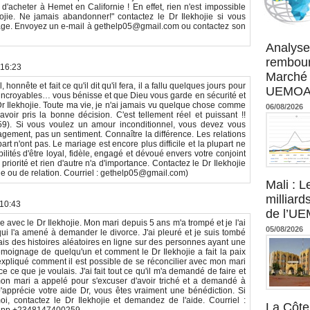
t d'acheter à Hemet en Californie ! En effet, rien n'est impossible
hojie. Ne jamais abandonner!" contactez le Dr Ilekhojie si vous
age. Envoyez un e-mail à gethelp05@gmail.com ou contactez son
Agence UM
Analyse
rembour
 16:23
Marché 
, honnête et fait ce qu'il dit qu'il fera, il a fallu quelques jours pour
UEMOA :
t incroyables… vous bénisse et que Dieu vous garde en sécurité et
Dr Ilekhojie. Toute ma vie, je n'ai jamais vu quelque chose comme
06/08/2026
oir pris la bonne décision. C'est tellement réel et puissant !!
9). Si vous voulez un amour inconditionnel, vous devez vous
ement, pas un sentiment. Connaître la différence. Les relations
t n'ont pas. Le mariage est encore plus difficile et la plupart ne
ités d'être loyal, fidèle, engagé et dévoué envers votre conjoint
priorité et rien d'autre n'a d'importance. Contactez le Dr Ilekhojie
ge ou de relation. Courriel : gethelp05@gmail.com)
Mali : L
milliard
 10:43
de l’U
avec le Dr Ilekhojie. Mon mari depuis 5 ans m'a trompé et je l'ai
05/08/2026
i l'a amené à demander le divorce. J'ai pleuré et je suis tombé
s des histoires aléatoires en ligne sur des personnes ayant une
 témoignage de quelqu'un et comment le Dr Ilekhojie a fait la paix
a expliqué comment il est possible de se réconcilier avec mon mari
e ce que je voulais. J'ai fait tout ce qu'il m'a demandé de faire et
 mon mari a appelé pour s'excuser d'avoir triché et a demandé à
'apprécie votre aide Dr, vous êtes vraiment une bénédiction. Si
, contactez le Dr Ilekhojie et demandez de l'aide. Courriel :
La Côte 