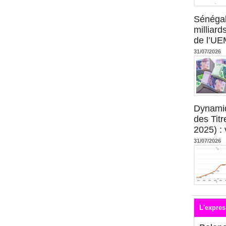
Sénégal
milliard
de l’U
31/07/2026
Dynami
des Tit
2025) : 
31/07/2026
L'expres