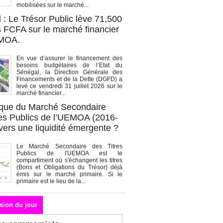
mobilisées sur le marché...
 : Le Trésor Public lève 71,500
s FCFA sur le marché financier
EMOA.
En vue d’assurer le financement des
besoins budgétaires de l’Etat du
Sénégal, la Direction Générale des
Financements et de la Dette (DGFD) a
levé ce vendredi 31 juillet 2026 sur le
marché financier...
que du Marché Secondaire
res Publics de l’UEMOA (2016-
vers une liquidité émergente ?
Le Marché Secondaire des Titres
Publics de l'UEMOA est le
compartiment où s'échangent les titres
(Bons et Obligations du Trésor) déjà
émis sur le marché primaire. Si le
primaire est le lieu de la...
sion du jour