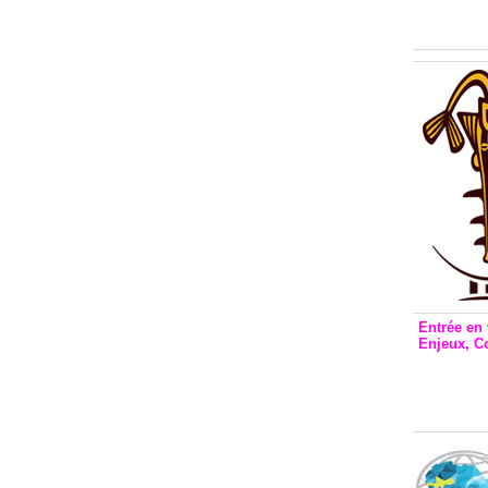
Inclusio
émetteu
Entrée en 
Enjeux, C
Entrée 
et Bale
Stanisl