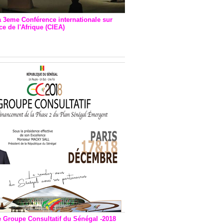
a 3eme Conférence internationale sur
e de l'Afrique (CIEA)
EA : Quatre principales
andations émises
e Groupe Consultatif du Sénégal -2018