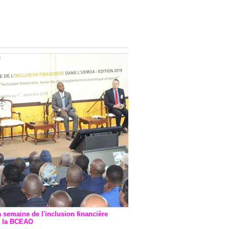
onsultatif de Paris : 7
ions de financement signées
 Ptf pour 262,6 milliards de
a semaine de l'inclusion financière
r la BCEAO