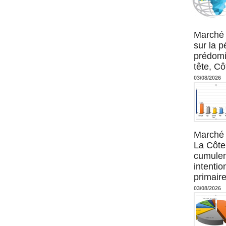
Agence UM
Marché 
sur la 
prédomi
tête, Cô
03/08/2026
Marché 
La Côte 
cumulen
intenti
primaire
03/08/2026