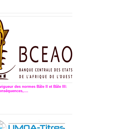
n financière : Plaidoyer des
rs de monnaie électronique
vigueur des normes Bâle II et Bâle III:
onséquences,....
en vigueur de la reforme Bale 2
3 – Une bonne chose, selon
as Zézé