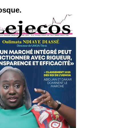
osque.