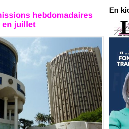
En ki
missions hebdomadaires
en juillet