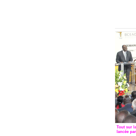
Groupe c
convent
avec les
FCfa
Tout sur l
lancée pa