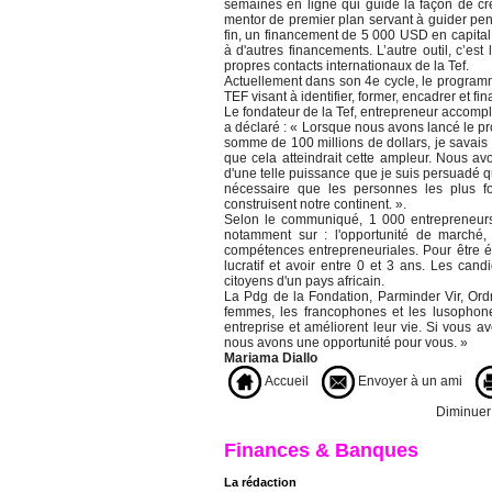
semaines en ligne qui guide la façon de cré
mentor de premier plan servant à guider pend
fin, un financement de 5 000 USD en capital
à d'autres financements. L’autre outil, c’es
propres contacts internationaux de la Tef.
Actuellement dans son 4e cycle, le program
TEF visant à identifier, former, encadrer et f
Le fondateur de la Tef, entrepreneur accompl
a déclaré : « Lorsque nous avons lancé le 
somme de 100 millions de dollars, je savais 
que cela atteindrait cette ampleur. Nous a
d'une telle puissance que je suis persuadé qu
nécessaire que les personnes les plus for
construisent notre continent. ».
Selon le communiqué, 1 000 entrepreneurs s
notamment sur : l'opportunité de marché, l
compétences entrepreneuriales. Pour être élig
lucratif et avoir entre 0 et 3 ans. Les can
citoyens d'un pays africain.
La Pdg de la Fondation, Parminder Vir, Ord
femmes, les francophones et les lusophon
entreprise et améliorent leur vie. Si vous 
nous avons une opportunité pour vous. »
Mariama Diallo
Accueil
Envoyer à un ami
Diminuer l
Finances & Banques
La rédaction