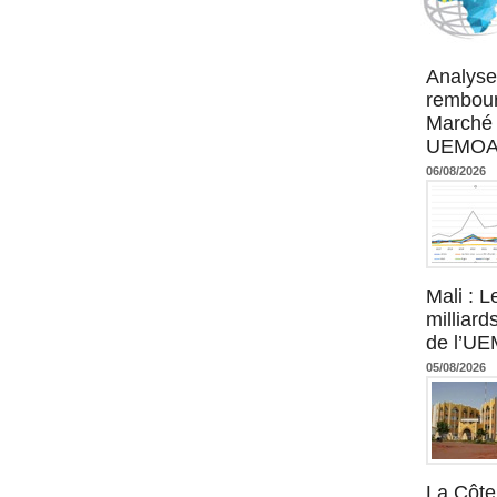
Agence UM
Analyse
rembour
Marché 
UEMOA :
06/08/2026
Mali : L
milliard
de l’U
05/08/2026
La Côte 