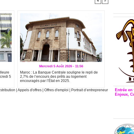
Inclusio
<
>
émetteu
Mercredi 5 Août 2026 - 11:56
lleure
Maroc : La Banque Centrale souligne le repli de
credi 5
2,7% de l’encours des prêts au logement
encouragés par l’État en 2025.
Entrée en 
stribution
|
Appels d'offres
|
Offres d'emploi
|
Portrait d’entrepreneur
Enjeux, C
Entrée 
et Bale
Stanisl