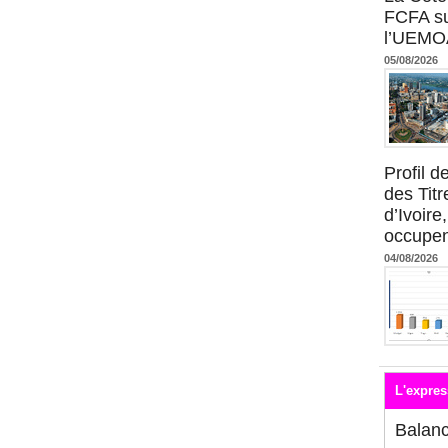
FCFA su
l’UEMO
05/08/2026
Profil 
des Titr
d’Ivoire
occupent
04/08/2026
L'expres
Balan