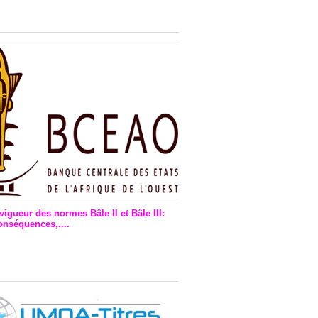
n financière : Plaidoyer des
rs de monnaie électronique
vigueur des normes Bâle II et Bâle III:
onséquences,....
en vigueur de la reforme Bale 2
3 – Une bonne chose, selon
as Zézé