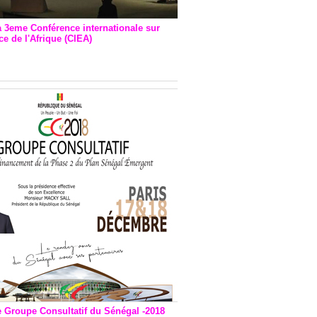
a 3eme Conférence internationale sur
e de l'Afrique (CIEA)
EA : Quatre principales
andations émises
e Groupe Consultatif du Sénégal -2018