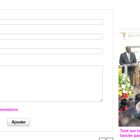
Groupe c
convent
avec les
FCfa
mmentaires
Tout sur l
lancée pa