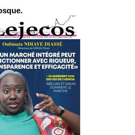
osque.