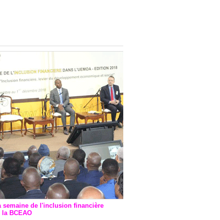
onsultatif de Paris : 7
ions de financement signées
 Ptf pour 262,6 milliards de
a semaine de l'inclusion financière
r la BCEAO