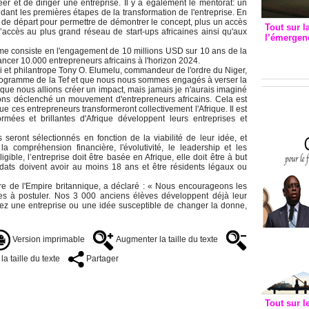
er et de diriger une entreprise. Il y a également le mentorat: un
ant les premières étapes de la transformation de l'entreprise. En
 de départ pour permettre de démontrer le concept, plus un accès
Tout sur l
t l’accès au plus grand réseau de start-ups africaines ainsi qu'aux
l’émergenc
3eme CI
me consiste en l'engagement de 10 millions USD sur 10 ans de la
inancer 10.000 entrepreneurs africains à l'horizon 2024.
recomm
i et philantrope Tony O. Elumelu, commandeur de l'ordre du Niger,
programme de la Tef et que nous nous sommes engagés à verser la
que nous allions créer un impact, mais jamais je n'aurais imaginé
vons déclenché un mouvement d'entrepreneurs africains. Cela est
e ces entrepreneurs transformeront collectivement l'Afrique. Il est
mées et brillantes d'Afrique développent leurs entreprises et
eront sélectionnés en fonction de la viabilité de leur idée, et
a compréhension financière, l'évolutivité, le leadership et les
ible, l’entreprise doit être basée en Afrique, elle doit être à but
didats doivent avoir au moins 18 ans et être résidents légaux ou
re de l'Empire britannique, a déclaré : « Nous encourageons les
es à postuler. Nos 3 000 anciens élèves développent déjà leur
avez une entreprise ou une idée susceptible de changer la donne,
Version imprimable
Augmenter la taille du texte
a taille du texte
Partager
Tout sur l