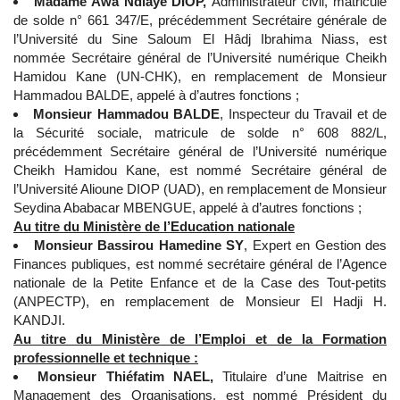
Madame Awa Ndiaye DIOP,
Administrateur civil, matricule
de solde n° 661 347/E, précédemment Secrétaire générale de
l’Université du Sine Saloum El Hâdj Ibrahima Niass, est
nommée Secrétaire général de l’Université numérique Cheikh
Hamidou Kane (UN-CHK), en remplacement de Monsieur
Hammadou BALDE, appelé à d’autres fonctions ;
Monsieur Hammadou BALDE
, Inspecteur du Travail et de
la Sécurité sociale, matricule de solde n° 608 882/L,
précédemment Secrétaire général de l’Université numérique
Cheikh Hamidou Kane, est nommé Secrétaire général de
l’Université Alioune DIOP (UAD), en remplacement de Monsieur
Seydina Ababacar MBENGUE, appelé à d’autres fonctions ;
Au titre du Ministère de l’Education nationale
Monsieur
Bassirou Hamedine SY
, Expert en Gestion des
Finances publiques, est nommé secrétaire général de l’Agence
nationale de la Petite Enfance et de la Case des Tout-petits
(ANPECTP), en remplacement de Monsieur El Hadji H.
KANDJI.
Au titre du Ministère de l’Emploi et de la Formation
professionnelle et technique :
Monsieur Thiéfatim NAEL,
Titulaire d’une Maitrise en
Management des Organisations, est nommé Président du