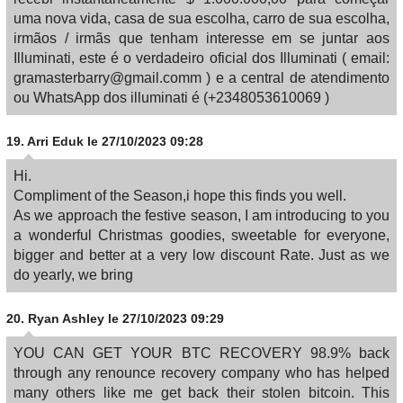
uma nova vida, casa de sua escolha, carro de sua escolha,
irmãos / irmãs que tenham interesse em se juntar aos
Illuminati, este é o verdadeiro oficial dos Illuminati ( email:
gramasterbarry@gmail.comm ) e a central de atendimento
ou WhatsApp dos illuminati é (+2348053610069 )
19.
Arri Eduk
le 27/10/2023 09:28
Hi.
Compliment of the Season,i hope this finds you well.
As we approach the festive season, I am introducing to you
a wonderful Christmas goodies, sweetable for everyone,
bigger and better at a very low discount Rate. Just as we
do yearly, we bring
20.
Ryan Ashley
le 27/10/2023 09:29
YOU CAN GET YOUR BTC RECOVERY 98.9% back
through any renounce recovery company who has helped
many others like me get back their stolen bitcoin. This