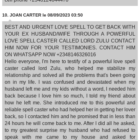
10.
JOAN CARTER
le 08/09/2023 03:50
BEST AND URGENT LOVE SPELL TO GET BACK WITH
YOUR EX HUSBAND/WIFE THROUGH A POWERFUL
LOVE SPELL CASTER CALLED LORD ZULU CONTACT
HIM NOW FOR YOUR TESTIMONIES. CONTACT HIM
ON WHATSAPP NOW +2348146326016
Hello everyone, I'm here to testify of a powerful love spell
caster called lord Zulu, who helped me stabilize my
relationship and solved all the problems that's been going
on in my life. I was confused and devastated when my
husband left me and my kids without a word, I needed him
back because I love him so much, I told my friend about
how he left me. She introduced me to this powerful and
reliable spell caster who had helped her in getting her lover
back, so I contacted him and he promised that in less than
24 hours he will come back to me. After I did all he asked,
to my greatest surprise my husband who had refused to
speak with me came to my house and asked for