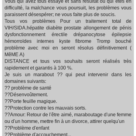
Vous qui avez tous essayé et sans résultat ou qui êtes en
difficulté, la malchance vous poursuit, les problèmes vous
paraissent désespérer; ne vous faite plus de soucis.
Tous vos problèmes Pour un traitement total de
VIH/SIDA.hépatite diabète prostate allongement de pénis
dysfonctionnement érectile drépanocytose épilepsie
hémorroïdes internes kyste fibrome Tromp bouché
problème avec moi en seront résolus définitivement (
MêME A)
DISTANCE et tous vos souhaits seront réalisés très
rapidement et garantis à 100 %.
Je suis un marabout ?? qui peut intervenir dans les
domaines suivants:
?? problème de santé
??Désenvoûtement.
??Porte feuille magique.
??Protection contre les mauvais sorts.
??Amour: Retour de l'être aimé, maraboutage d'une femme
ou d'un homme, mettre fin à un divorce, attirer quelqu'un
??Problème d'enfant
??Problème d'accouchement...