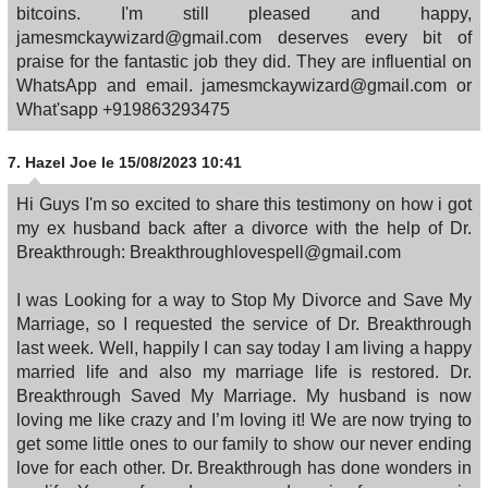
bitcoins. I'm still pleased and happy,
jamesmckaywizard@gmail.com deserves every bit of
praise for the fantastic job they did. They are influential on
WhatsApp and email. jamesmckaywizard@gmail.com or
What'sapp +919863293475
7.
Hazel Joe
le 15/08/2023 10:41
Hi Guys I'm so excited to share this testimony on how i got
my ex husband back after a divorce with the help of Dr.
Breakthrough: Breakthroughlovespell@gmail.com
I was Looking for a way to Stop My Divorce and Save My
Marriage, so I requested the service of Dr. Breakthrough
last week. Well, happily I can say today I am living a happy
married life and also my marriage life is restored. Dr.
Breakthrough Saved My Marriage. My husband is now
loving me like crazy and I’m loving it! We are now trying to
get some little ones to our family to show our never ending
love for each other. Dr. Breakthrough has done wonders in