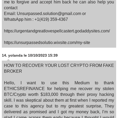
me to forgive and accept him back he can also help you
contact
Email: Unsurpassed.solution@gmail.com or
WhatsApp him : +1(419) 359-4367
https://urgentandgreatlovespellcastert.godaddysites.com/
https://unsurpassedsolutio.wixsite.com/my-site
14.
yolanda
le 10/10/2023 15:39
HOW TO RECOVER YOUR LOST CRYPTO FROM FAKE
BROKER
Hello, I want to use this Medium to thank
ETHICSREFINANCE for helping me recover my stolen
BTC/Crypto worth $183,000 through their proxy hacking
skill. I was skeptical about them at first when I reported my
case to this agency but to my greatest surprise, They
delivered as promised and I got my money back, I’m so
glad I came across them early because I thought I would