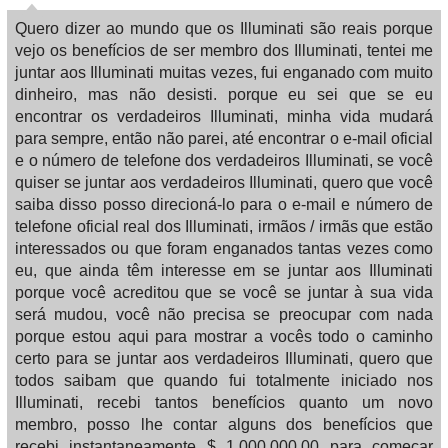
Quero dizer ao mundo que os Illuminati são reais porque
vejo os benefícios de ser membro dos Illuminati, tentei me
juntar aos Illuminati muitas vezes, fui enganado com muito
dinheiro, mas não desisti. porque eu sei que se eu
encontrar os verdadeiros Illuminati, minha vida mudará
para sempre, então não parei, até encontrar o e-mail oficial
e o número de telefone dos verdadeiros Illuminati, se você
quiser se juntar aos verdadeiros Illuminati, quero que você
saiba disso posso direcioná-lo para o e-mail e número de
telefone oficial real dos Illuminati, irmãos / irmãs que estão
interessados ​​ou que foram enganados tantas vezes como
eu, que ainda têm interesse em se juntar aos Illuminati
porque você acreditou que se você se juntar à sua vida
será mudou, você não precisa se preocupar com nada
porque estou aqui para mostrar a vocês todo o caminho
certo para se juntar aos verdadeiros Illuminati, quero que
todos saibam que quando fui totalmente iniciado nos
Illuminati, recebi tantos benefícios quanto um novo
membro, posso lhe contar alguns dos benefícios que
recebi instantaneamente $ 1.000.000,00 para começar