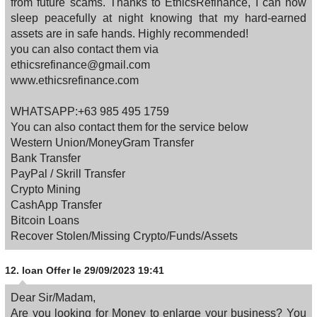
from future scams. Thanks to EthicsRefinance, I can now
sleep peacefully at night knowing that my hard-earned
assets are in safe hands. Highly recommended!
you can also contact them via
ethicsrefinance@gmail.com
www.ethicsrefinance.com
WHATSAPP:+63 985 495 1759
You can also contact them for the service below
Western Union/MoneyGram Transfer
Bank Transfer
PayPal / Skrill Transfer
Crypto Mining
CashApp Transfer
Bitcoin Loans
Recover Stolen/Missing Crypto/Funds/Assets
12.
loan Offer
le 29/09/2023 19:41
Dear Sir/Madam,
Are you looking for Money to enlarge your business? You