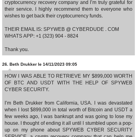
cryptocurrency recovery company and I’m truly grateful for
their service. I highly recommend them to everyone who
wishes to get back their cryptocurrency funds.
THEIR EMAIL IS: SPYWEB @ CYBERDUDE . COM
WHATS APP: +1 (323) 904 ‑ 8824
Thank you.
26.
Beth Drukker
le 14/11/2023 09:05
HOW I WAS ABLE TO RETRIEVE MY $899,000 WORTH
OF BTC AND USDT WITH THE HELP OF SPYWEB
CYBER SECURITY.
I’m Beth Drukker from California, USA. I was devastated
when I lost $899,000 in total worth of Bitcoin and USDT a
few weeks ago, I was bankrupt and was going to lose my
house. I thought of ending it all until I stumbled upon a pop-
up on my phone about SPYWEB CYBER SECURITY
SERVICE, a crypto recovery company that can help me