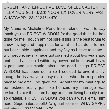
URGENT AND EFFECTIVE LOVE SPELL CASTER TO
HELP YOU GET BACK YOUR EX LOVER VERY FAST
WHATSAPP +2348124644470
My Name is Micheline Peric from Ireland, I want to say
thank you to PRIEST WISDOM for the good thing he has
done for me,Though am not sure if this is the best forum to
show my joy and happiness for what he has done for me
but i can't hide happiness and my Joy so i have to share it
with people, my marriage got crashed about two years ago
and i tried all i could within my power but to no avail. I saw
a post and testimonial about the good things PRIEST
WISDOM has been doing so I decided to give it a try.
though he is always a busy man but when he responded
back to my email, he gave me 24hours for my marriage to
be restored really just like he said my marriage was
restored since then I am happy and i am living happily i am
so grateful, PRIEST WISDOM you can always email him
here: Supernaturalspell0 @ gmail. com or WHATSAPP /
cell phone +2348124644470