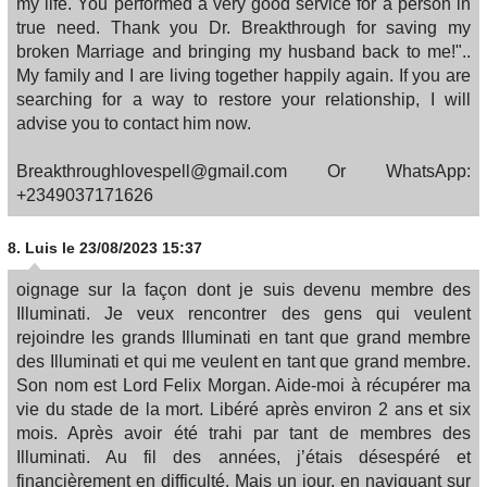
my life. You performed a very good service for a person in
true need. Thank you Dr. Breakthrough for saving my
broken Marriage and bringing my husband back to me!"..
My family and I are living together happily again. If you are
searching for a way to restore your relationship, I will
advise you to contact him now.
Breakthroughlovespell@gmail.com Or WhatsApp:
+2349037171626
8.
Luis
le 23/08/2023 15:37
oignage sur la façon dont je suis devenu membre des
Illuminati. Je veux rencontrer des gens qui veulent
rejoindre les grands Illuminati en tant que grand membre
des Illuminati et qui me veulent en tant que grand membre.
Son nom est Lord Felix Morgan. Aide-moi à récupérer ma
vie du stade de la mort. Libéré après environ 2 ans et six
mois. Après avoir été trahi par tant de membres des
Illuminati. Au fil des années, j’étais désespéré et
financièrement en difficulté. Mais un jour, en naviguant sur