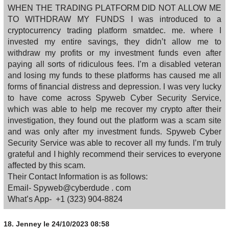
WHEN THE TRADING PLATFORM DID NOT ALLOW ME
TO WITHDRAW MY FUNDS I was introduced to a
cryptocurrency trading platform smatdec. me. where I
invested my entire savings, they didn’t allow me to
withdraw my profits or my investment funds even after
paying all sorts of ridiculous fees. I’m a disabled veteran
and losing my funds to these platforms has caused me all
forms of financial distress and depression. I was very lucky
to have come across Spyweb Cyber Security Service,
which was able to help me recover my crypto after their
investigation, they found out the platform was a scam site
and was only after my investment funds. Spyweb Cyber
Security Service was able to recover all my funds. I’m truly
grateful and I highly recommend their services to everyone
affected by this scam.
Their Contact Information is as follows:
Email- Spyweb@cyberdude . com
What’s App- +1 (323) 904‑8824
18.
Jenney
le 24/10/2023 08:58