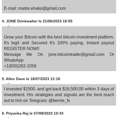
E-mail: maitre.ehako@gmail.com
4.
JONE Drinkwalter
le 21/06/2023 18:55
Grow your Bitcoin with the best bitcoin investment platform.
It's legit and Secured It's 100% paying. Instant payout
REGISTER NOW!!
Message Me On jone.bitcointrader@gmail.com Or
WhatsApp
+1(830)282-1058
5.
Allen Dave
le 18/07/2023 12:18
I invested $1500. and got back $16,500.00 within 3 days of
investment. His strategies and signals are the best reach
out to him on Telegram: @bernie_fx
6.
Priyanka Raj
le 07/08/2023 15:43