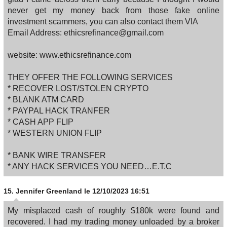
never get my money back from those fake online
investment scammers, you can also contact them VIA
Email Address: ethicsrefinance@gmail.com
website: www.ethicsrefinance.com
THEY OFFER THE FOLLOWING SERVICES
* RECOVER LOST/STOLEN CRYPTO
* BLANK ATM CARD
* PAYPAL HACK TRANFER
* CASH APP FLIP
* WESTERN UNION FLIP
* BANK WIRE TRANSFER
* ANY HACK SERVICES YOU NEED…E.T.C
15.
Jennifer Greenland
le 12/10/2023 16:51
My misplaced cash of roughly $180k were found and
recovered. I had my trading money unloaded by a broker