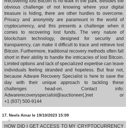
Recovering lost Bitcoin is no walk in the park. Besides the
obvious challenge of not knowing where your digital
treasure is hiding, there are other hurdles to overcome.
Privacy and anonymity are paramount in the world of
cryptocurrency, and this presents a challenge when it
comes to recovering lost funds. The very nature of
blockchain technology, designed for security and
transparency, can make it difficult to trace and retrieve lost
Bitcoin. Furthermore, traditional recovery methods often fall
short in their ability to handle the intricacies of lost Bitcoin.
Limited options and lack of specialized expertise can leave
individuals feeling stranded and hopeless. But fear not,
because Adware Recovery Specialist is here to save the
day with their unique approach to tackling these
challenges head-on. Contact info:
Adwarerecoveryspecialist@auctioneer(.)net or
‪+1 (937) 500‑9144
17.
Neels Ainar
le 19/10/2023 15:09
HOW DID I GET ACCESS TO MY CRYPTOCURRENCY