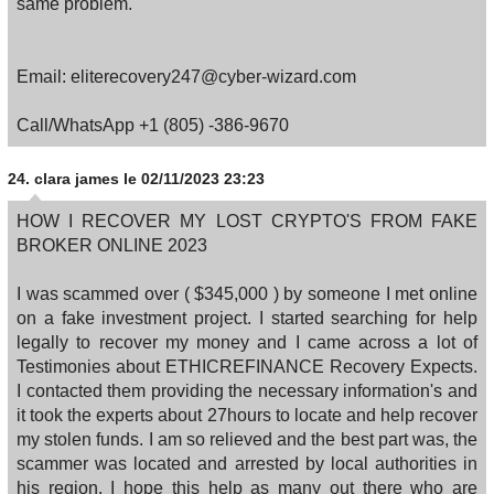
same problem.
Email: eliterecovery247@cyber-wizard.com
Call/WhatsApp +1 (805) -386-9670
24.
clara james
le 02/11/2023 23:23
HOW I RECOVER MY LOST CRYPTO'S FROM FAKE
BROKER ONLINE 2023
I was scammed over ( $345,000 ) by someone I met online
on a fake investment project. I started searching for help
legally to recover my money and I came across a lot of
Testimonies about ETHICREFINANCE Recovery Expects.
I contacted them providing the necessary information's and
it took the experts about 27hours to locate and help recover
my stolen funds. I am so relieved and the best part was, the
scammer was located and arrested by local authorities in
his region. I hope this help as many out there who are