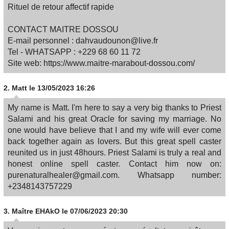
Rituel de retour affectif rapide​
CONTACT MAITRE DOSSOU
E-mail personnel : dahvaudounon@live.fr
Tel - WHATSAPP : +229 68 60 11 72
Site web: https://www.maitre-marabout-dossou.com/
2.
Matt
le 13/05/2023 16:26
My name is Matt. I'm here to say a very big thanks to Priest
Salami and his great Oracle for saving my marriage. No
one would have believe that I and my wife will ever come
back together again as lovers. But this great spell caster
reunited us in just 48hours. Priest Salami is truly a real and
honest online spell caster. Contact him now on:
purenaturalhealer@gmail.com. Whatsapp number:
+2348143757229
3.
Maître EHAkO
le 07/06/2023 20:30