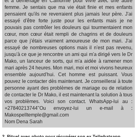
et a déménagé en Californie pour vivre avec une autre
femme. Je sentais que ma vie était finie et mes enfants
pensaient qu'ils ne reverraient plus jamais leur père. J'ai
essayé d'être forte juste pour les enfants mais je ne
pouvais pas contrôler les douleurs qui tourmentaient mon
cœur, mon cœur était rempli de chagrins et de douleurs
parce que j'étais vraiment amoureuse de mon mari. J'ai
essayé de nombreuses options mais il n'est pas revenu,
jusqu'à ce que je rencontre un ami qui m'a dirigé vers le Dr
Mako, un lanceur de sorts, qui m'a aidée à ramener mon
mari après 24 heures. Mon mari, moi et moi vivons heureux
ensemble aujourd'hui. Cet homme est puissant. Vous
pouvez le contacter dès maintenant. Je conseillerai à toute
personne ayant des problèmes de mariage ou de relation
de contacter le Dr Mako, il est maintenant la solution à tous
vos problèmes. Voici son contact. WhatsApp-lui au :
+27840213744"Ou envoyez-lui un e-mail à :
Makospelltemple@gmail.com
Nom Dena Sarah
2.
Rituel avec photo pour récupérer son ex Tel/whatsapp