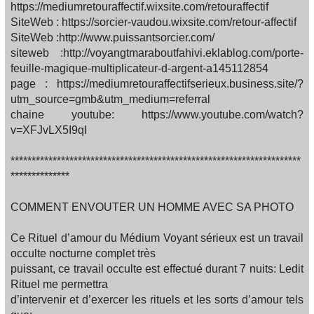
https://mediumretouraffectif.wixsite.com/retouraffectif
SiteWeb : https://sorcier-vaudou.wixsite.com/retour-affectif
SiteWeb :http://www.puissantsorcier.com/
siteweb :http://voyangtmaraboutfahivi.eklablog.com/porte-
feuille-magique-multiplicateur-d-argent-a145112854
page : https://mediumretouraffectifserieux.business.site/?
utm_source=gmb&utm_medium=referral
chaine youtube: https://www.youtube.com/watch?
v=XFJvLX5I9qI
*********************************************************************
**************
COMMENT ENVOUTER UN HOMME AVEC SA PHOTO
Ce Rituel d’amour du Médium Voyant sérieux est un travail
occulte nocturne complet très
puissant, ce travail occulte est effectué durant 7 nuits: Ledit
Rituel me permettra
d’intervenir et d’exercer les rituels et les sorts d’amour tels