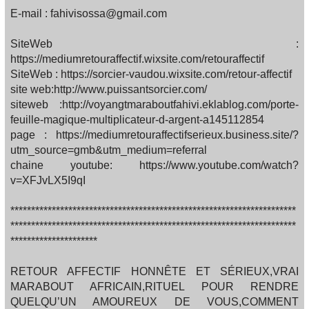
E-mail : fahivisossa@gmail.com
SiteWeb :
https://mediumretouraffectif.wixsite.com/retouraffectif
SiteWeb : https://sorcier-vaudou.wixsite.com/retour-affectif
site web:http://www.puissantsorcier.com/
siteweb :http://voyangtmaraboutfahivi.eklablog.com/porte-
feuille-magique-multiplicateur-d-argent-a145112854
page : https://mediumretouraffectifserieux.business.site/?
utm_source=gmb&utm_medium=referral
chaine youtube: https://www.youtube.com/watch?
v=XFJvLX5I9qI
*********************************************************************
*********************************************************************
*********************
RETOUR AFFECTIF HONNÊTE ET SÉRIEUX,VRAI
MARABOUT AFRICAIN,RITUEL POUR RENDRE
QUELQU’UN AMOUREUX DE VOUS,COMMENT