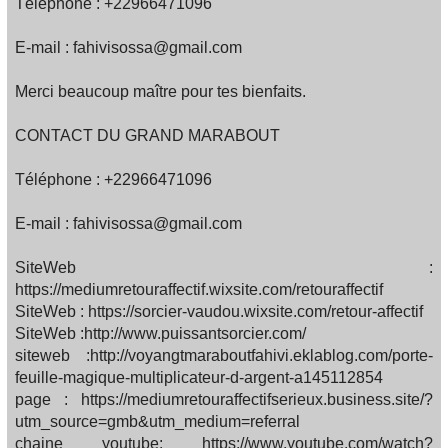
Téléphone : +22966471096
E-mail : fahivisossa@gmail.com
Merci beaucoup maître pour tes bienfaits.
CONTACT DU GRAND MARABOUT
Téléphone : +22966471096
E-mail : fahivisossa@gmail.com
SiteWeb :
https://mediumretouraffectif.wixsite.com/retouraffectif
SiteWeb : https://sorcier-vaudou.wixsite.com/retour-affectif
SiteWeb :http://www.puissantsorcier.com/
siteweb :http://voyangtmaraboutfahivi.eklablog.com/porte-
feuille-magique-multiplicateur-d-argent-a145112854
page : https://mediumretouraffectifserieux.business.site/?
utm_source=gmb&utm_medium=referral
chaine youtube: https://www.youtube.com/watch?