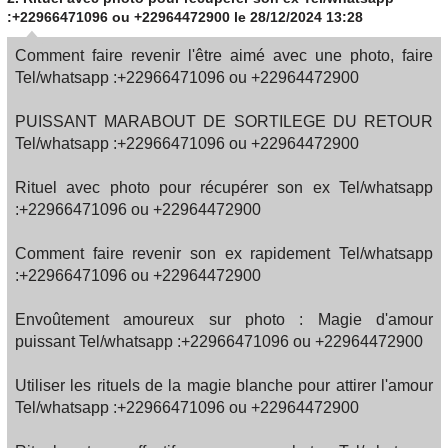
:+22966471096 ou +22964472900
le 28/12/2024 13:28
Comment faire revenir l'être aimé avec une photo, faire
Tel/whatsapp :+22966471096 ou +22964472900
PUISSANT MARABOUT DE SORTILEGE DU RETOUR
Tel/whatsapp :+22966471096 ou +22964472900
Rituel avec photo pour récupérer son ex Tel/whatsapp
:+22966471096 ou +22964472900
Comment faire revenir son ex rapidement Tel/whatsapp
:+22966471096 ou +22964472900
Envoûtement amoureux sur photo : Magie d'amour
puissant Tel/whatsapp :+22966471096 ou +22964472900
Utiliser les rituels de la magie blanche pour attirer l'amour
Tel/whatsapp :+22966471096 ou +22964472900