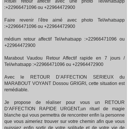
Rituel retour affectif avec une photo Tel/whatsapp
:+22966471096 ou +22964472900
Faire revenir l'être aimé avec photo Tel/whatsapp
:+22966471096 ou +22964472900
médium retour affectif Tel/whatsapp :+22966471096 ou
+22964472900
Marabout Vaudou Retour Affectif rapide en 7 jours /
Tel/whatsapp :+22966471096 ou +22964472900
Avec le RETOUR D’AFFECTION SERIEUX du
MARABOUT VOYANT Dossou GRIGRI, cette situation est
remédiable.
Je propose de réaliser pour vous un RETOUR
D’AFFECTION RAPIDE URGENT,un rituel de magie
blanche qui vous permettra de rencontrer enfin la personne
que vous aimeriez trouver sur votre chemin afin que vous
puissiez enfin sortir de votre solitude et de votre vie de