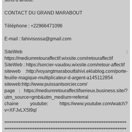
CONTACT DU GRAND MARABOUT
Téléphone : +22966471096
E-mail : fahivisossa@gmail.com
SiteWeb :
https://mediumretouraffectif.wixsite.com/retouraffectif
SiteWeb : https://sorcier-vaudou.wixsite.com/retour-affectif
siteweb :http://voyangtmaraboutfahivi.eklablog.com/porte-
feuille-magique-multiplicateur-d-argent-a145112854
siteweb:http://www.puissantsorcier.com/
page : https://mediumretouraffectifserieux.business.site/?
utm_source=gmb&utm_medium=referral
chaine youtube: https://www.youtube.com/watch?
v=XFJvLX5I9qI
*********************************************************************
*********************************************************************