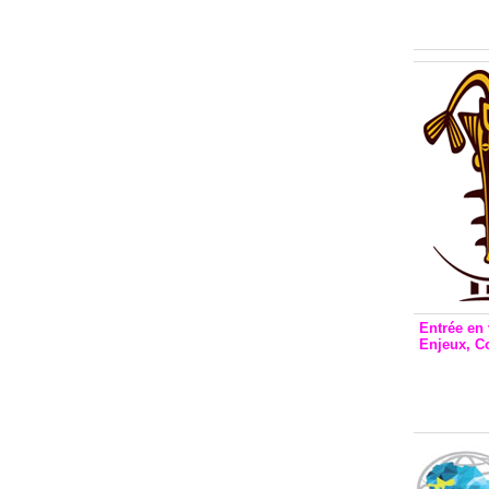
Inclusio
émetteu
Entrée en 
Enjeux, C
Entrée 
et Bale
Stanisl