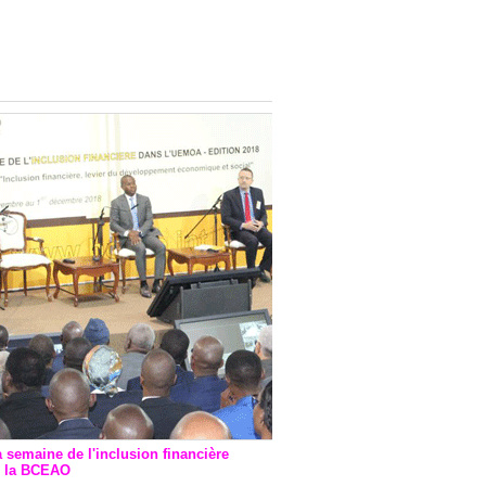
onsultatif de Paris : 7
ions de financement signées
 Ptf pour 262,6 milliards de
a semaine de l'inclusion financière
r la BCEAO