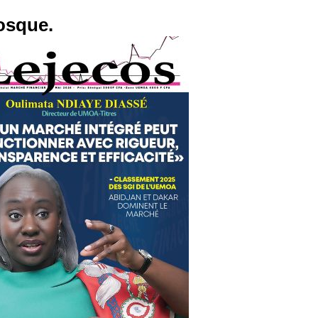
osque.