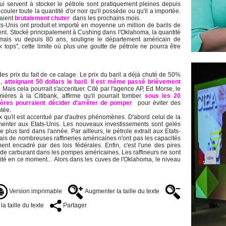
ui servent à stocker le pétrole sont pratiquement pleines depuis
ouler toute la quantité d'or noir qu'il possède ou qu'il a importée.
raient
brutalement chuter
dans les prochains mois.
ts-Unis ont produit et importé en moyenne un million de barils de
ent. Stocké principalement à Cushing dans l'Oklahoma, la quantité
jamais vu depuis 80 ans, souligne le département américain de
k tops", cette limite où plus une goutte de pétrole ne pourra être
des prix du fait de ce calage. Le prix du baril a déjà chuté de 50%
5,
atteignant 50 dollars le baril
.
Il est même passé brièvement
. Mais cela pourrait s'accentuer. Cité par l'agence AP, Ed Morse, le
ières à la Citibank, affirme qu'il pourrait tomber
sous les 20
lières pourraient décider d'arrêter de pomper
pour éviter des
ntée.
x qu'il est accentué par d'autres phénomènes. D'abord celui de la
menter aux Etats-Unis. Les nouveaux investissements sont gelés
 plus tard dans l'année. Par ailleurs, le pétrole extrait aux Etats-
Mais de nombreuses raffineries américaines n'ont pas les capacités
tement encadré par des lois fédérales. Enfin, c'est l'une des pires
de carburant dans les pompes américaines. Les raffineurs ne sont
té en ce moment... Alors dans les cuves de l'Oklahoma, le niveau
Version imprimable
Augmenter la taille du texte
a taille du texte
Partager