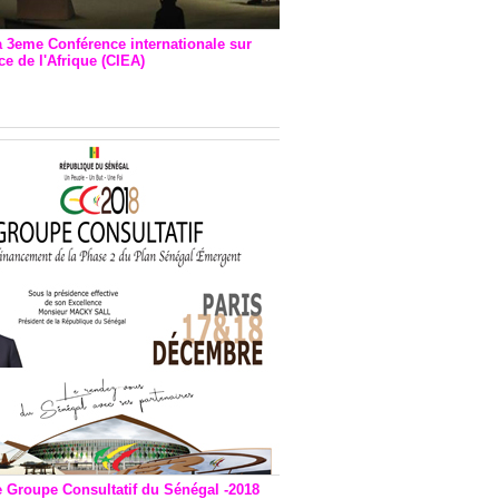
a 3eme Conférence internationale sur
e de l'Afrique (CIEA)
EA : Quatre principales
andations émises
e Groupe Consultatif du Sénégal -2018