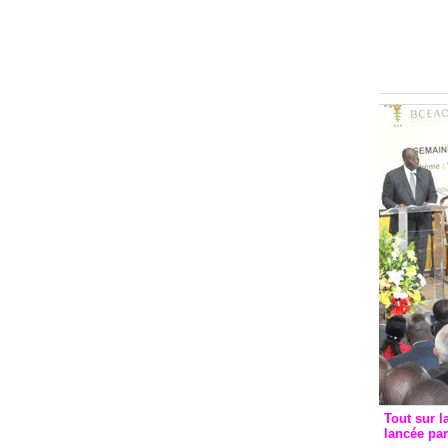
Groupe c
convent
avec les
FCfa
Tout sur l
lancée pa