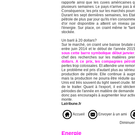
rapporte ainsi que les cuves américaines q
plusieurs semaines. Le pays n'arrive pas à éc
Conséquence, les prix sur les marchés pour
Durant les sept dernières semaines, les Eta
pétrole de plus par jour qu'ils n'en consomm
d'or noir disponible a atteint un niveau 
l'énergie. Sur place, on craint même le "tan
stockée.
Un baril à 20 dollars?
Sur le marché, on craint une baisse brutale 
entre juin 2014 et le début de l'année 201
sous cette barre symbolique début janvier
chef des recherches sur les matières prem
dollars. A ce prix, les compagnies pétro
pertes trop colossales. Et attendre une remo
Le problème est pris d'autant plus au sérieu
production de pétrole. Elle continue à aug
mais la production ne pourra être réduite que
Unis est très souvent du light sweet crude. 
de le traiter. Quant à l'export, il est stric
périodes de l'année en matière de demande 
donc pas encouragés à augmenter leur activi
monte.
Latribune.fr
Accueil
Envoyer à un ami
Diminuer l
Energie