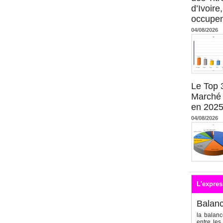
d’Ivoire
occupent
04/08/2026
Le Top 
Marché 
en 202
04/08/2026
L'expres
Balan
la balanc
entre les