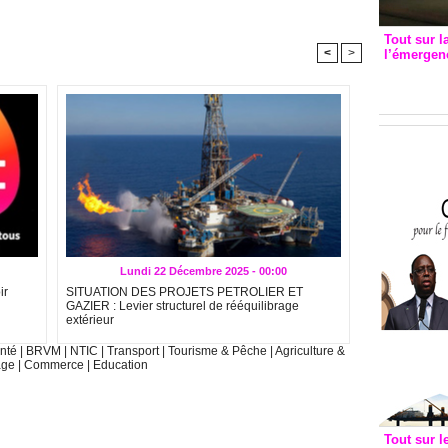
Tout sur l
<
>
l’émergenc
3eme CI
recomm
Lundi 22 Décembre 2025 - 00:00
ir
SITUATION DES PROJETS PETROLIER ET
GAZIER : Levier structurel de rééquilibrage
extérieur
nté
|
BRVM
|
NTIC
|
Transport
|
Tourisme & Pêche
|
Agriculture &
age
|
Commerce
|
Education
Tout sur l