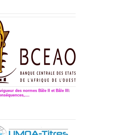
n financière : Plaidoyer des
rs de monnaie électronique
vigueur des normes Bâle II et Bâle III:
onséquences,....
en vigueur de la reforme Bale 2
3 – Une bonne chose, selon
as Zézé