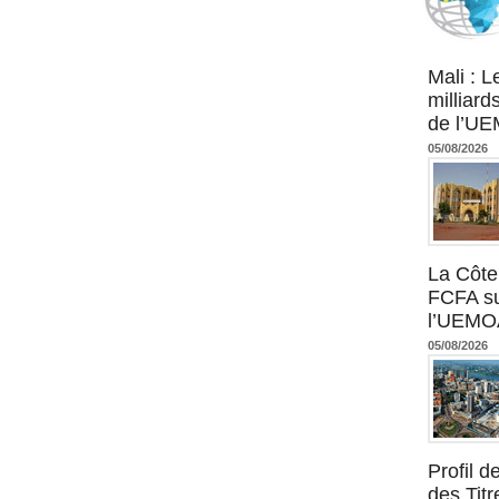
Agence UM
Mali : L
milliard
de l’U
05/08/2026
La Côte 
FCFA su
l’UEMO
05/08/2026
Profil 
des Titr