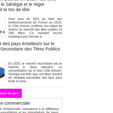
, le Sénégal et le Niger
 le trio de tête
Avec plus de 45% du total des
remboursements de l'Union en 2025,
la Côte d'Ivoire confirme son statut de
moteur du marché des titres publics (4
198 Mds). Ce montant record
s'explique par l'arrivée à...
3 des pays émetteurs sur le
Secondaire des Titres Publics
5
En 2025, le marché secondaire est un
marché à "deux vitesses". La
concentration sur le bloc Côte d'Ivoire-
Sénégal est telle que ces titres servent
de véritable baromètre des taux pour
toute la zone...
sion du jour
ce commerciale
e commerciale correspond à la différence
 exportations et les importations de biens.