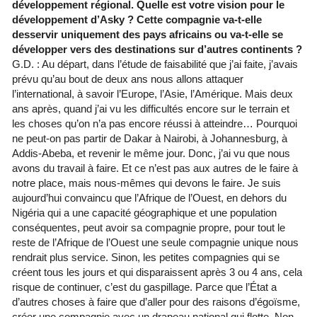
développement régional. Quelle est votre vision pour le
développement d’Asky ? Cette compagnie va-t-elle
desservir uniquement des pays africains ou va-t-elle se
développer vers des destinations sur d’autres continents ?
G.D. : Au départ, dans l’étude de faisabilité que j’ai faite, j’avais
prévu qu’au bout de deux ans nous allons attaquer
l’international, à savoir l’Europe, l’Asie, l’Amérique. Mais deux
ans après, quand j’ai vu les difficultés encore sur le terrain et
les choses qu’on n’a pas encore réussi à atteindre… Pourquoi
ne peut-on pas partir de Dakar à Nairobi, à Johannesburg, à
Addis-Abeba, et revenir le même jour. Donc, j’ai vu que nous
avons du travail à faire. Et ce n’est pas aux autres de le faire à
notre place, mais nous-mêmes qui devons le faire. Je suis
aujourd’hui convaincu que l’Afrique de l’Ouest, en dehors du
Nigéria qui a une capacité géographique et une population
conséquentes, peut avoir sa compagnie propre, pour tout le
reste de l’Afrique de l’Ouest une seule compagnie unique nous
rendrait plus service. Sinon, les petites compagnies qui se
créent tous les jours et qui disparaissent après 3 ou 4 ans, cela
risque de continuer, c’est du gaspillage. Parce que l’État a
d’autres choses à faire que d’aller pour des raisons d’égoïsme,
créer une compagnie avec un drapeau national qui flotte. Non.