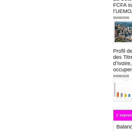
FCFA su
l’UEMO
05/08/2026
Profil 
des Titr
d’Ivoire
occupent
04/08/2026
L'expres
Balan