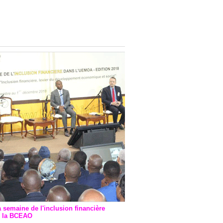
onsultatif de Paris : 7
ions de financement signées
 Ptf pour 262,6 milliards de
a semaine de l'inclusion financière
r la BCEAO