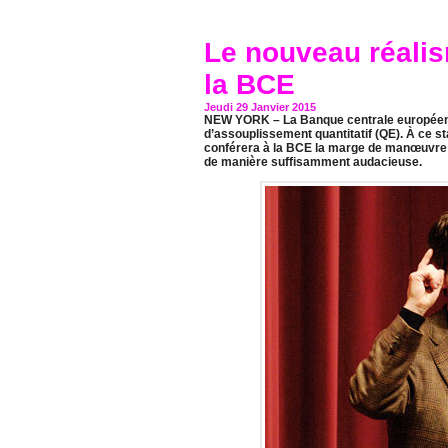
Le nouveau réal
la BCE
Jeudi 29 Janvier 2015
NEW YORK – La Banque centrale européenne
d’assouplissement quantitatif (QE). À ce st
conférera à la BCE la marge de manœuvre
de manière suffisamment audacieuse.