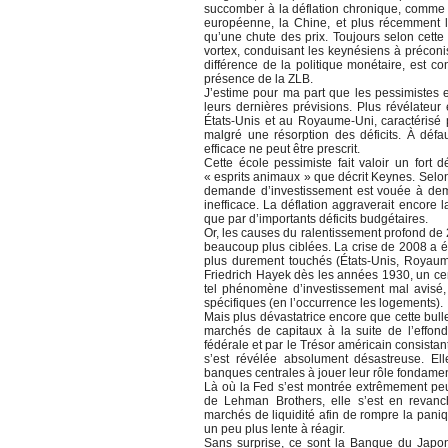
succomber à la déflation chronique, comme l
européenne, la Chine, et plus récemment l
qu’une chute des prix. Toujours selon cett
vortex, conduisant les keynésiens à précon
différence de la politique monétaire, est c
présence de la ZLB.
J’estime pour ma part que les pessimistes e
leurs dernières prévisions. Plus révélateur
États-Unis et au Royaume-Uni, caractérisé
malgré une résorption des déficits. À défa
efficace ne peut être prescrit.
Cette école pessimiste fait valoir un fort d
« esprits animaux » que décrit Keynes. Selon
demande d’investissement est vouée à dem
inefficace. La déflation aggraverait encore 
que par d’importants déficits budgétaires.
Or, les causes du ralentissement profond de 
beaucoup plus ciblées. La crise de 2008 a é
plus durement touchés (États-Unis, Royaume
Friedrich Hayek dès les années 1930, un ce
tel phénomène d’investissement mal avisé
spécifiques (en l’occurrence les logements).
Mais plus dévastatrice encore que cette bulle 
marchés de capitaux à la suite de l’effo
fédérale et par le Trésor américain consista
s’est révélée absolument désastreuse. El
banques centrales à jouer leur rôle fondamen
Là où la Fed s’est montrée extrêmement pe
de Lehman Brothers, elle s’est en revanc
marchés de liquidité afin de rompre la paniq
un peu plus lente à réagir.
Sans surprise, ce sont la Banque du Japon