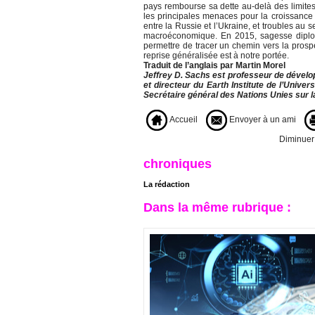
pays rembourse sa dette au-delà des limite
les principales menaces pour la croissance c
entre la Russie et l’Ukraine, et troubles au
macroéconomique. En 2015, sagesse diplom
permettre de tracer un chemin vers la prosp
reprise généralisée est à notre portée.
Traduit de l’anglais par Martin Morel
Jeffrey D. Sachs est professeur de dévelop
et directeur du Earth Institute de l’Unive
Secrétaire général des Nations Unies sur l
Accueil
Envoyer à un ami
Diminuer l
chroniques
La rédaction
Dans la même rubrique :