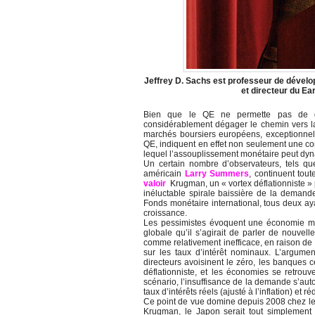
Jeffrey D. Sachs est professeur de dévelop
et directeur du Ear
Bien que le QE ne permette pas de gé
considérablement dégager le chemin vers la
marchés boursiers européens, exceptionnel
QE, indiquent en effet non seulement une con
lequel l’assouplissement monétaire peut dyna
Un certain nombre d’observateurs, tels qu
américain
Larry Summers
, continuent tou
valoir
Krugman, un « vortex déflationniste » 
inéluctable spirale baissière de la deman
Fonds monétaire international, tous deux ay
croissance.
Les pessimistes évoquent une économie mo
globale qu’il s’agirait de parler de nouvell
comme relativement inefficace, en raison de
sur les taux d’intérêt nominaux. L’argumen
directeurs avoisinent le zéro, les banques 
déflationniste, et les économies se retrouv
scénario, l’insuffisance de la demande s’aut
taux d’intérêts réels (ajusté à l’inflation) e
Ce point de vue domine depuis 2008 chez l
Krugman, le Japon serait tout simplement