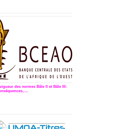
n financière : Plaidoyer des
rs de monnaie électronique
vigueur des normes Bâle II et Bâle III:
onséquences,....
en vigueur de la reforme Bale 2
3 – Une bonne chose, selon
as Zézé