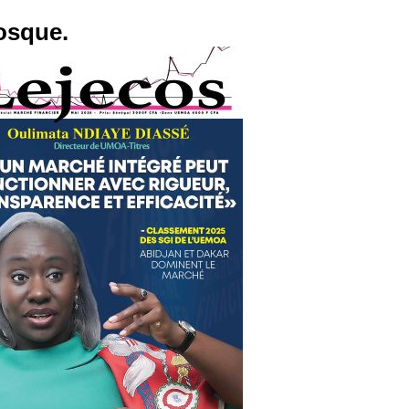
osque.