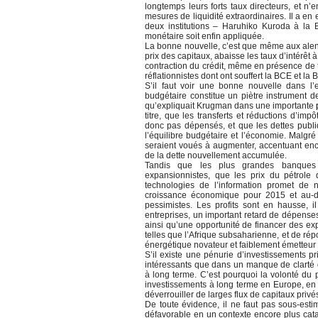
longtemps leurs forts taux directeurs, et 
mesures de liquidité extraordinaires. Il a en e
deux institutions – Haruhiko Kuroda à la
monétaire soit enfin appliquée.
La bonne nouvelle, c’est que même aux alent
prix des capitaux, abaisse les taux d’intérêt
contraction du crédit, même en présence de t
réflationnistes dont ont souffert la BCE et l
S’il faut voir une bonne nouvelle dans l’e
budgétaire constitue un piètre instrument d
qu’expliquait Krugman dans une importante
titre, que les transferts et réductions d’im
donc pas dépensés, et que les dettes publiq
l’équilibre budgétaire et l’économie. Malgré 
seraient voués à augmenter, accentuant en
de la dette nouvellement accumulée.
Tandis que les plus grandes banques c
expansionnistes, que les prix du pétrole 
technologies de l’information promet de 
croissance économique pour 2015 et au-de
pessimistes. Les profits sont en hausse, i
entreprises, un important retard de dépenses
ainsi qu’une opportunité de financer des ex
telles que l’Afrique subsaharienne, et de 
énergétique novateur et faiblement émetteur
S’il existe une pénurie d’investissements 
intéressants que dans un manque de clarté 
à long terme. C’est pourquoi la volonté du
investissements à long terme en Europe, en 
déverrouiller de larges flux de capitaux priv
De toute évidence, il ne faut pas sous-esti
défavorable en un contexte encore plus cat