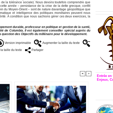
Inclusio
s de la tolérance sociale). Nous devons toutefois comprendre que
émetteu
ette année – persistance de la crise de la dette grecque, conflit
 sein du Moyen-Orient – sont de nature davantage géopolitique que
atique et intelligence des politiques monétaires peuvent nous
érité. À condition que nous sachions gérer ces deux exercices, la
pement durable, professeur en politique et gestion de la santé,
rsité de Columbia. Il est également conseiller spécial auprès du
a question des Objectifs du millénaire pour le développement.
Version imprimable
Augmenter la taille du texte
a taille du texte
Partager
<
>
Entrée en 
Enjeux, C
Entrée 
et Bale
Stanisl