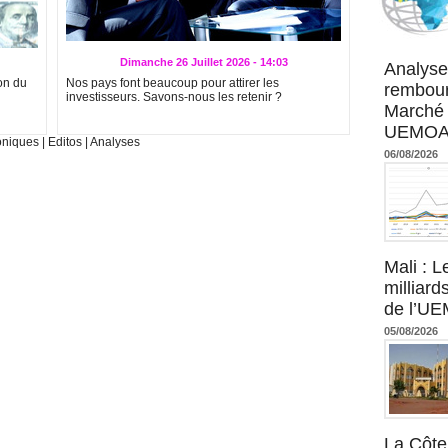
Agence UM
Dimanche 26 Juillet 2026 - 14:03
Analyse
on du
Nos pays font beaucoup pour attirer les
rembour
investisseurs. Savons-nous les retenir ?
Marché 
UEMOA :
oniques
|
Editos
|
Analyses
06/08/2026
Mali : L
milliard
de l’U
05/08/2026
La Côte 