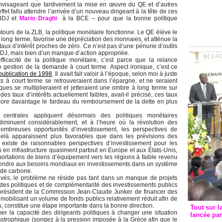
Groupe c
n’envisageant que tardivement la mise en œuvre du QE et d’autres
ffet fallu attendre l’arrivée d’un nouveau dirigeant à la tête de ces
convent
 BDJ et
Mario Draghi
à la BCE – pour que la bonne politique
avec les
ours de la ZLB, la politique monétaire fonctionne. Le QE élève le
FCfa
 à long terme, favorise une dépréciation des monnaies, et atténue la
aux d’intérêt proches de zéro. Ce n’est pas d’une pénurie d’outils
a BDJ, mais bien d’un manque d’action appropriée.
fficacité de la politique monétaire, c’est parce que la relance
e gestion de la demande à court terme. Aspect ironique, c’est ce
publication de 1998
. Il avait fait valoir à l’époque, selon moi à juste
pôts à court terme se retrouveraient dans l’épargne, et ne seraient
ues se multiplieraient et jetteraient une ombre à long terme sur
des taux d’intérêts actuellement faibles, avait-il précisé, ces taux
core davantage le fardeau du remboursement de la dette en plus
entrales appliquent désormais des politiques monétaires
diminuent considérablement, et à l’heure où la révolution des
nombreuses opportunités d’investissement, les perspectives de
là apparaissent plus favorables que dans les prévisions des
l existe de raisonnables perspectives d’investissement pour les
 en infrastructure quasiment partout en Europe et aux États-Unis,
portations de biens d’équipement vers les régions à faible revenu
répondre aux besoins mondiaux en investissements dans un système
 de carbone.
privés, le problème ne réside pas tant dans un manque de projets
des politiques et de complémentarité des investissements publics
 président de la Commission Jean-Claude Junker de financer des
mobilisant un volume de fonds publics relativement réduit afin de
és, constitue une étape importante dans la bonne direction.
Tout sur l
mer la capacité des dirigeants politiques à changer une situation
lancée pa
astrophique (songez à la pression imposée à la Grèce afin que le