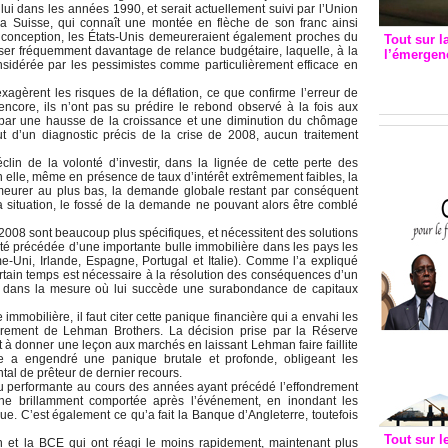
ui dans les années 1990, et serait actuellement suivi par l’Union
a Suisse, qui connaît une montée en flèche de son franc ainsi
e conception, les États-Unis demeureraient également proches du
Tout sur l
iser fréquemment davantage de relance budgétaire, laquelle, à la
l’émergenc
onsidérée par les pessimistes comme particulièrement efficace en
3eme CI
recomm
xagèrent les risques de la déflation, ce que confirme l’erreur de
 encore, ils n’ont pas su prédire le rebond observé à la fois aux
 par une hausse de la croissance et une diminution du chômage
ut d’un diagnostic précis de la crise de 2008, aucun traitement
éclin de la volonté d’investir, dans la lignée de cette perte des
 elle, même en présence de taux d’intérêt extrêmement faibles, la
eurer au plus bas, la demande globale restant par conséquent
la situation, le fossé de la demande ne pouvant alors être comblé
2008 sont beaucoup plus spécifiques, et nécessitent des solutions
té précédée d’une importante bulle immobilière dans les pays les
-Uni, Irlande, Espagne, Portugal et Italie). Comme l’a expliqué
rtain temps est nécessaire à la résolution des conséquences d’un
, dans la mesure où lui succède une surabondance de capitaux
immobilière, il faut citer cette panique financière qui a envahi les
ndrement de Lehman Brothers. La décision prise par la Réserve
nt à donner une leçon aux marchés en laissant Lehman faire faillite
le a engendré une panique brutale et profonde, obligeant les
tal de prêteur de dernier recours.
u performante au cours des années ayant précédé l’effondrement
he brillamment comportée après l’événement, en inondant les
ue. C’est également ce qu’a fait la Banque d’Angleterre, toutefois
Tout sur l
 et la BCE qui ont réagi le moins rapidement, maintenant plus