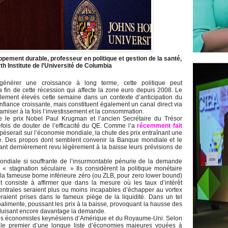
pement durable, professeur en politique et gestion de la santé,
th Institute de l’Université de Columbia
nérer une croissance à long terme, cette politique peut
 fin de cette récession qui affecte la zone euro depuis 2008. Le
lement élevés cette semaine dans un contexte d’anticipation du
fiance croissante, mais constituent également un canal direct via
miser à la fois l’investissement et la consommation.
e le prix Nobel Paul Krugman et l’ancien Secrétaire du Trésor
tefois de douter de l’efficacité du QE. Comme l’a
récemment fait
pèserait sur l’économie mondiale, la chute des prix entraînant une
de. Des propos dont semblent convenir la Banque mondiale et le
ant dernièrement revu légèrement à la baisse leurs prévisions de
ndiale si souffrante de l’insurmontable pénurie de la demande
e « stagnation séculaire. » Ils considèrent la politique monétaire
 la fameuse borne inférieure zéro (ou ZLB, pour zero lower bound)
t consiste à affirmer que dans la mesure où les taux d’intérêt
centrales seraient plus ou moins incapables d’échapper au vortex
eraient prises dans le fameux piège de la liquidité. Dans un tel
oalimente, poussant les prix à la baisse, provoquant la hausse des
t réduisant encore davantage la demande.
es économistes keynésiens d’Amérique et du Royaume-Uni. Selon
 le premier d’une longue liste d’économies majeures vouées à