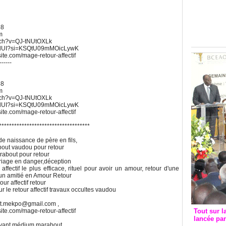
Groupe c
convent
avec les
68
m
FCfa
atch?v=QJ-tNUtOXLk
UWdUI?si=KSQtU09mMOicLywK
xsite.com/mage-retour-affectif
------
68
m
atch?v=QJ-tNUtOXLk
UWdUI?si=KSQtU09mMOicLywK
xsite.com/mage-retour-affectif
************************************
e naissance de père en fils,
bout vaudou pour retour
marabout pour retour
ariage en danger,déception
affectif le plus efficace, rituel pour avoir un amour, retour d'une
 un amitié en Amour Retour
our affectif retour
r le retour affectif travaux occultes vaudou
ut.mekpo@gmail.com ,
Tout sur l
xsite.com/mage-retour-affectif
lancée pa
 Voyant médium marabout