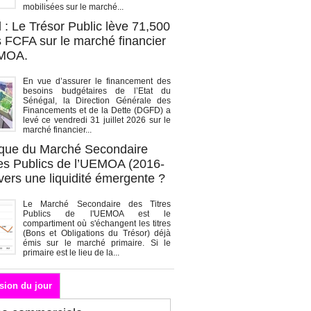
mobilisées sur le marché...
 : Le Trésor Public lève 71,500
s FCFA sur le marché financier
EMOA.
En vue d’assurer le financement des
besoins budgétaires de l’Etat du
Sénégal, la Direction Générale des
Financements et de la Dette (DGFD) a
levé ce vendredi 31 juillet 2026 sur le
marché financier...
que du Marché Secondaire
res Publics de l’UEMOA (2016-
vers une liquidité émergente ?
Le Marché Secondaire des Titres
Publics de l'UEMOA est le
compartiment où s'échangent les titres
(Bons et Obligations du Trésor) déjà
émis sur le marché primaire. Si le
primaire est le lieu de la...
sion du jour