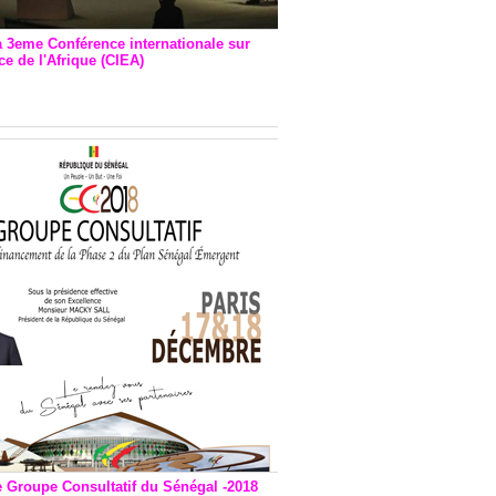
a 3eme Conférence internationale sur
e de l'Afrique (CIEA)
EA : Quatre principales
andations émises
e Groupe Consultatif du Sénégal -2018