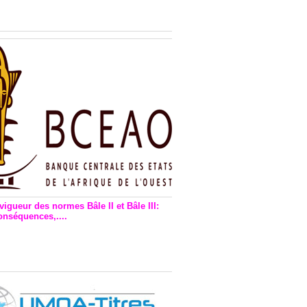
n financière : Plaidoyer des
rs de monnaie électronique
vigueur des normes Bâle II et Bâle III:
onséquences,....
en vigueur de la reforme Bale 2
3 – Une bonne chose, selon
as Zézé