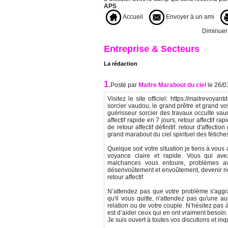
APS
Accueil
Envoyer à un ami
Diminuer l
Entreprise & Secteurs
La rédaction
1.
Posté par
Maitre Marabout du ciel
le 26/
Visitez le site officiel: https://maitrevoya
sorcier vaudou, le grand prêtre et grand v
guérisseur sorcier des travaux occulte vau
affectif rapide en 7 jours, retour affectif ra
de retour affectif définitif. retour d'affect
grand marabout du ciel spirituel des fétiche
Quelque soit votre situation je tiens à vous
voyance claire et rapide. Vous qui ave
malchances vous entoure, problèmes avec
désenvoûtement et envoûtement, devenir ric
retour affectif
N’attendez pas que votre problème s'aggr
qu'il vous quitte, n'attendez pas qu'une au
relation ou de votre couple. N’hésitez pas 
est d’aider ceux qui en ont vraiment besoin. 
Je suis ouvert à toutes vos discutions et inq