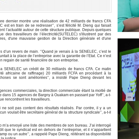
mbre dernier montre une réalisation de 42 milliards de francs CFA
t en train de se redresser’’, s’est félicité M. Dieng qui faisait
t l’actualité autour de cette structure publique. Depuis quelques
 des travailleurs de l’électricité(SUTELEC) s'illustrent par des
 autres, d'une mauvaise gestion de la Direction générale et d'une
 d’un revers de main. ‘’Quand je venais à la SENELEC, c’est le
tait à la place de l’entreprise avec la garantie de l’Etat. Ce n’est
d'un regain de santé financière de son entreprise.
 la SENELEC un crédit de 30 milliards de francs CFA. Ce matin
té africaine de raffinage) 20 milliards FCFA en procédant à la
hoses se sont améliorées’’, a insisté Pape Dieng devant les
s agences commerciales, la direction commerciale étant la moitié de
rnée dans 15 agences de Bargny à Ouakam en passant par Yoff’’, a-t-
que rencontrent les travailleurs.
ne soit pas content des résultats réalisés. Par contre, il y a un
n voulait être secrétaire général de la structure syndicale’’, a-t-il
mp m’a envoyé une liste des membres de son bureau. J’ai interrogé
 dit que le syndicat est en dehors de l’entreprise, et il n’appartient
amp ou un autre’’, a rappelé Pape Dieng, réitérant sa disponibilité
la justice.