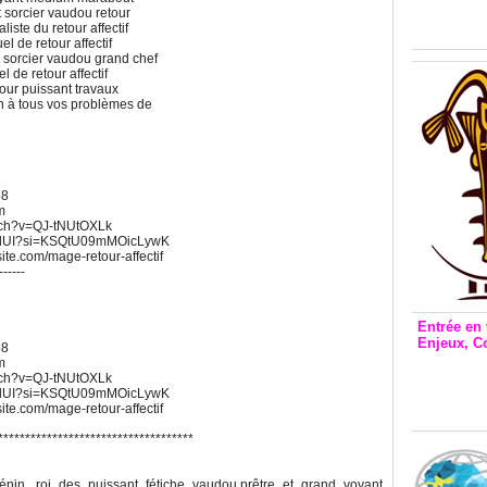
Inclusio
 sorcier vaudou retour
émetteu
iste du retour affectif
el de retour affectif
s sorcier vaudou grand chef
l de retour affectif
mour puissant travaux
on à tous vos problèmes de
68
m
atch?v=QJ-tNUtOXLk
UWdUI?si=KSQtU09mMOicLywK
xsite.com/mage-retour-affectif
------
Entrée en 
Enjeux, C
68
Entrée 
m
atch?v=QJ-tNUtOXLk
et Bale
UWdUI?si=KSQtU09mMOicLywK
Stanisl
xsite.com/mage-retour-affectif
************************************
s
in, roi des puissant fétiche vaudou,prêtre et grand voyant,