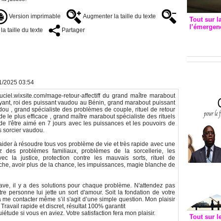
Version imprimable
Augmenter la taille du texte
Tout sur l
l’émergenc
a taille du texte
Partager
3eme CI
recomm
01/2025 03:54
ntduciel.wixsite.com/mage-retour-affectiff du grand maître marabout
oyant, roi des puissant vaudou au Bénin, grand marabout puissant
dou , grand spécialiste des problèmes de couple, rituel de retour
pide le plus efficace , grand maître marabout spécialiste des rituels
ion de l'être aimé en 7 jours avec les puissances et les pouvoirs de
s sorcier vaudou.
 aider à résoudre tous vos problème de vie et très rapide avec une
z des problèmes familiaux, problèmes de la sorcellerie, les
 la justice, protection contre les mauvais sorts, rituel de
he, avoir plus de la chance, les impuissances, magie blanche de
ave, il y a des solutions pour chaque problème. N'attendez pas
tre personne lui jette un sort d'amour. Soit la fondation de votre
à me contacter même s’il s'agit d’une simple question. Mon plaisir
Travail rapide et discret, résultat 100% garantit
uiétude si vous en aviez. Votre satisfaction fera mon plaisir.
Tout sur l