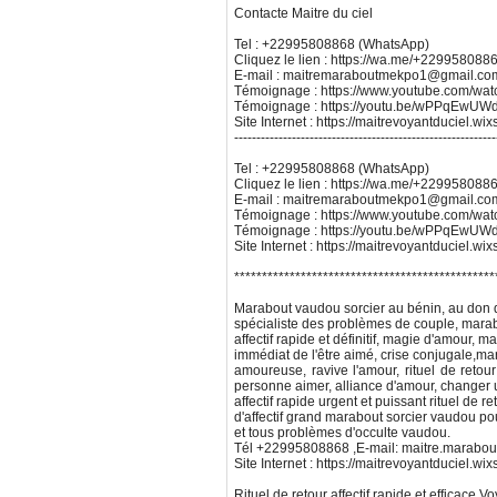
Contacte Maitre du ciel
Tel : +22995808868 (WhatsApp)
Cliquez le lien : https://wa.me/+229958088
E-mail : maitremaraboutmekpo1@gmail.co
Témoignage : https://www.youtube.com/w
Témoignage : https://youtu.be/wPPqEw
Site Internet : https://maitrevoyantduciel.wi
-----------------------------------------------------------
Tel : +22995808868 (WhatsApp)
Cliquez le lien : https://wa.me/+229958088
E-mail : maitremaraboutmekpo1@gmail.co
Témoignage : https://www.youtube.com/w
Témoignage : https://youtu.be/wPPqEw
Site Internet : https://maitrevoyantduciel.wi
***********************************************
Marabout vaudou sorcier au bénin, au don d
spécialiste des problèmes de couple, mara
affectif rapide et définitif, magie d'amour, 
immédiat de l'être aimé, crise conjugale,m
amoureuse, ravive l'amour, rituel de retour 
personne aimer, alliance d'amour, changer
affectif rapide urgent et puissant rituel de ret
d'affectif grand marabout sorcier vaudou pou
et tous problèmes d'occulte vaudou.
Tél +22995808868 ,E-mail: maitre.marabo
Site Internet : https://maitrevoyantduciel.wi
Rituel de retour affectif rapide et efficace