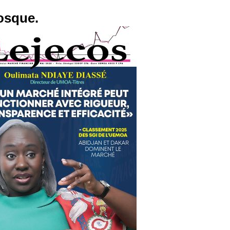
osque.