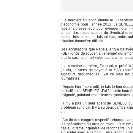
‘’La dernière situation établie le 30 septe
d’économie pour l’année 2013. La SENELEC es
face à la presse jeudi pour évoquer notammen
temps, des responsables du Syndicat unique
sorties très critiques, faisant état, entre
situation financière difficile.
Des accusations que Pape Dieng a balayées
FSE (Fonds de soutien à l’énergie) qui emprun
plus le cas’’, a-t-il fait valoir, parlant même 
‘’La semaine dernière, Ecobank a prêté à
(jeudi), je viens de payer à la SAR (Socié
signature des chèques. Sur ce plan les c
journalistes.
‘’Depuis hier (mercredi), je fais le tour de
l’effectif de la SENELEC. J’ai fait cette tou
il signalé, pointant les difficultés syndicales 
‘’Il n’y a pas un seul agent de SENELC qui 
problème syndical. Il y a eu deux camps, chacu
dit.
‘’A la fin des congrès respectifs, chaque ca
les spécialistes du droit de travail, ils m’ont
pas au directeur général de reconnaître un c
à discuter avec le camp qui sera reconnu par 