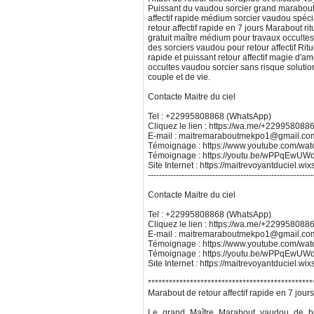
Puissant du vaudou sorcier grand marabout
affectif rapide médium sorcier vaudou spécial
retour affectif rapide en 7 jours Marabout ritu
gratuit maître médium pour travaux occulte
des sorciers vaudou pour retour affectif Ritue
rapide et puissant retour affectif magie d'a
occultes vaudou sorcier sans risque soluti
couple et de vie.
Contacte Maitre du ciel
Tel : +22995808868 (WhatsApp)
Cliquez le lien : https://wa.me/+229958088
E-mail : maitremaraboutmekpo1@gmail.co
Témoignage : https://www.youtube.com/w
Témoignage : https://youtu.be/wPPqEw
Site Internet : https://maitrevoyantduciel.wi
-----------------------------------------------------------
Contacte Maitre du ciel
Tel : +22995808868 (WhatsApp)
Cliquez le lien : https://wa.me/+229958088
E-mail : maitremaraboutmekpo1@gmail.co
Témoignage : https://www.youtube.com/w
Témoignage : https://youtu.be/wPPqEw
Site Internet : https://maitrevoyantduciel.wi
***********************************************
Marabout de retour affectif rapide en 7 jour
Le grand Maître Marabout vaudou de bén