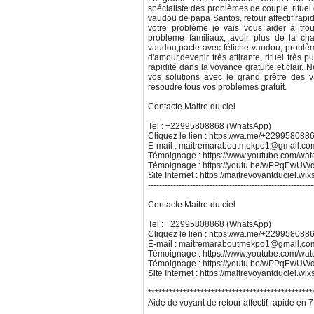
spécialiste des problèmes de couple, rituel 
vaudou de papa Santos, retour affectif rapide e
votre problème je vais vous aider à trou
problème familiaux, avoir plus de la cha
vaudou,pacte avec fétiche vaudou, problè
d'amour,devenir très attirante, rituel trè
rapidité dans la voyance gratuite et clair.
vos solutions avec le grand prêtre des
résoudre tous vos problèmes gratuit.
Contacte Maitre du ciel
Tel : +22995808868 (WhatsApp)
Cliquez le lien : https://wa.me/+229958088
E-mail : maitremaraboutmekpo1@gmail.co
Témoignage : https://www.youtube.com/w
Témoignage : https://youtu.be/wPPqEw
Site Internet : https://maitrevoyantduciel.wi
-----------------------------------------------------------
Contacte Maitre du ciel
Tel : +22995808868 (WhatsApp)
Cliquez le lien : https://wa.me/+229958088
E-mail : maitremaraboutmekpo1@gmail.co
Témoignage : https://www.youtube.com/w
Témoignage : https://youtu.be/wPPqEw
Site Internet : https://maitrevoyantduciel.wi
***********************************************
Aide de voyant de retour affectif rapide en 7