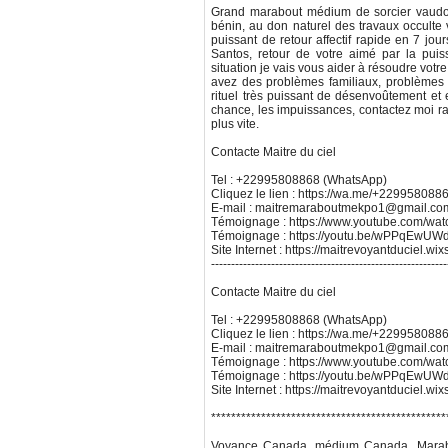
Grand marabout médium de sorcier vaudou,
bénin, au don naturel des travaux occulte 
puissant de retour affectif rapide en 7 jour
Santos, retour de votre aimé par la puis
situation je vais vous aider à résoudre votr
avez des problèmes familiaux, problèmes de
rituel très puissant de désenvoûtement et 
chance, les impuissances, contactez moi ra
plus vite.
Contacte Maitre du ciel
Tel : +22995808868 (WhatsApp)
Cliquez le lien : https://wa.me/+229958088
E-mail : maitremaraboutmekpo1@gmail.co
Témoignage : https://www.youtube.com/w
Témoignage : https://youtu.be/wPPqEw
Site Internet : https://maitrevoyantduciel.wi
-----------------------------------------------------------
Contacte Maitre du ciel
Tel : +22995808868 (WhatsApp)
Cliquez le lien : https://wa.me/+229958088
E-mail : maitremaraboutmekpo1@gmail.co
Témoignage : https://www.youtube.com/w
Témoignage : https://youtu.be/wPPqEw
Site Internet : https://maitrevoyantduciel.wi
***********************************************
Voyance Canada, médium Canada, Marabo