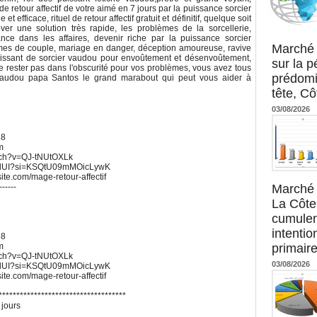
de retour affectif de votre aimé en 7 jours par la puissance sorcier
t efficace, rituel de retour affectif gratuit et définitif, quelque soit
ver une solution très rapide, les problèmes de la sorcellerie,
Agence UM
nce dans les affaires, devenir riche par la puissance sorcier
Marché 
mes de couple, mariage en danger, déception amoureuse, ravive
s puissant de sorcier vaudou pour envoûtement et désenvoûtement,
sur la 
 Ne rester pas dans l'obscurité pour vos problèmes, vous avez tous
prédomi
 vaudou papa Santos le grand marabout qui peut vous aider à
tête, Cô
03/08/2026
68
m
atch?v=QJ-tNUtOXLk
UWdUI?si=KSQtU09mMOicLywK
xsite.com/mage-retour-affectif
Marché 
------
La Côte 
cumulen
intenti
68
primaire
m
atch?v=QJ-tNUtOXLk
03/08/2026
UWdUI?si=KSQtU09mMOicLywK
xsite.com/mage-retour-affectif
************************************
 jours