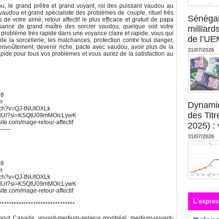
 le grand prêtre et grand voyant, roi des puissant vaudou au
vaudou et grand spécialiste des problèmes de couple, rituel très
Sénégal
s de votre aimé, retour affectif le plus efficace et gratuit de papa
sance de grand maître des sorcier vaudou, quelque soit votre
milliard
e problème très rapide dans une voyance claire et rapide, vous qui
de l’U
 la sorcellerie, les malchances, protection contre tout danger,
envoûtement, devenir riche, pacte avec vaudou, avoir plus de la
31/07/2026
pide pour tous vos problèmes et vous aurez de la satisfaction au
68
m
Dynami
atch?v=QJ-tNUtOXLk
des Tit
UWdUI?si=KSQtU09mMOicLywK
xsite.com/mage-retour-affectif
2025) : 
------
31/07/2026
68
m
atch?v=QJ-tNUtOXLk
UWdUI?si=KSQtU09mMOicLywK
xsite.com/mage-retour-affectif
L'expres
*******************************
ut Canada, voyant-medium-serieux montréal, medium-voyant-