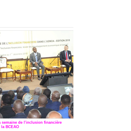
onsultatif de Paris : 7
ions de financement signées
 Ptf pour 262,6 milliards de
a semaine de l'inclusion financière
r la BCEAO