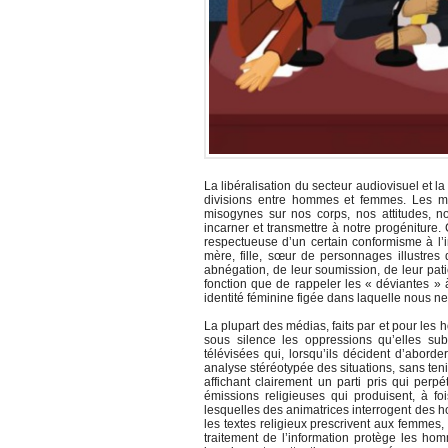
La libéralisation du secteur audiovisuel et 
divisions entre hommes et femmes. Les méd
misogynes sur nos corps, nos attitudes,
incarner et transmettre à notre progéniture.
respectueuse d’un certain conformisme à l’
mère, fille, sœur de personnages illustres d
abnégation, de leur soumission, de leur pati
fonction que de rappeler les « déviantes » 
identité féminine figée dans laquelle nous 
La plupart des médias, faits par et pour les
sous silence les oppressions qu’elles su
télévisées qui, lorsqu’ils décident d’abord
analyse stéréotypée des situations, sans te
affichant clairement un parti pris qui perp
émissions religieuses qui produisent, à fo
lesquelles des animatrices interrogent des
les textes religieux prescrivent aux femmes
traitement de l’information protège les ho