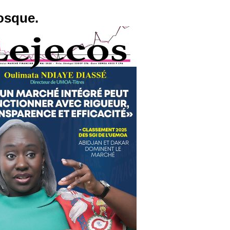
osque.