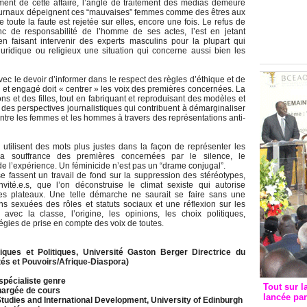
ement de cette affaire, l’angle de traitement des médias demeure
Groupe c
journaux dépeignent ces “mauvaises” femmes comme des êtres aux
convent
toute la faute est rejetée sur elles, encore une fois. Le refus de
onc de responsabilité de l’homme de ses actes, l’est en jetant
avec les
n faisant intervenir des experts masculins pour la plupart qui
FCfa
juridique ou religieux une situation qui concerne aussi bien les
c le devoir d’informer dans le respect des règles d’éthique et de
ux et engagé doit « centrer » les voix des premières concernées. La
ns et des filles, tout en fabriquant et reproduisant des modèles et
ir des perspectives journalistiques qui contribuent à démarginaliser
 entre les femmes et les hommes à travers des représentations anti-
s utilisent des mots plus justes dans la façon de représenter les
la souffrance des premières concernées par le silence, le
e l’expérience. Un féminicide n’est pas un “drame conjugal”.
fassent un travail de fond sur la suppression des stéréotypes,
ité.e.s, que l’on déconstruise le climat sexiste qui autorise
les plateaux. Une telle démarche ne saurait se faire sans une
ns sexuées des rôles et statuts sociaux et une réflexion sur les
ec la classe, l’origine, les opinions, les choix politiques,
atégies de prise en compte des voix de toutes.
es et Politiques, Université Gaston Berger Directrice du
és et Pouvoirs/Afrique-Diaspora)
spécialiste genre
Tout sur l
chargée de cours
lancée pa
tudies and International Development, University of Edinburgh