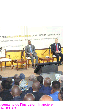
onsultatif de Paris : 7
ions de financement signées
 Ptf pour 262,6 milliards de
a semaine de l'inclusion financière
r la BCEAO