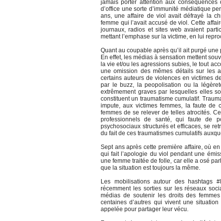
jamais porter attention aux conséquences d
d’office une sorte d’immunité médiatique per
ans, une affaire de viol avait défrayé la c
femme qui l’avait accusé de viol. Cette affai
journaux, radios et sites web avaient part
mettant l’emphase sur la victime, en lui re
Quant au coupable après qu’il ait purgé une pa
En effet, les médias à sensation mettent souve
la vie et/ou les agressions subies, le tout ac
une omission des mêmes détails sur les au
certains auteurs de violences en victimes de
par le buzz, la peopolisation ou la légère
extrêmement graves par lesquelles elles so
constituent un traumatisme cumulatif. Trauma
impute, aux victimes femmes, la faute de ce
femmes de se relever de telles atrocités. Ce
professionnels de santé, qui faute de 
psychosociaux structurés et efficaces, se re
du fait de ces traumatismes cumulatifs auxqu
Sept ans après cette première affaire, où en
qui fait l’apologie du viol pendant une émi
une femme traitée de folle, car elle a osé pa
que la situation est toujours la même.
Les mobilisations autour des hashtags 
récemment les sorties sur les réseaux soci
médias de soutenir les droits des femmes 
centaines d’autres qui vivent une situation
appelée pour partager leur vécu.