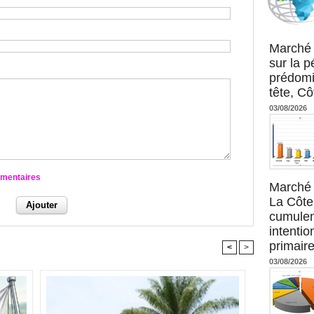
Agence UM
Marché 
sur la 
prédomi
tête, Cô
03/08/2026
mmentaires
Marché 
La Côte 
cumulen
intenti
primaire
<
>
03/08/2026