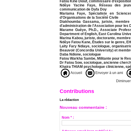
Fatou Kiné Diouf, commissaire d’expositio
Ndèye Yacine Faye, Réseau des jeun
communication de Dafa Doy
Mariama Faye, Spécialiste en Science
d'Organisations de la Société Civile
Diakhoumba Gassama, juriste, membre d
d'administration de l'Association pour le
Marame Guèye, Ph.D., Associate Profess
Department of English, East Carolina Unive
Marina Kabou, juriste, doctorante, membre 
Ndèye Fatou Kane, Études sur le genre, E
Laïty Fary Ndiaye, sociologue, organisatr
Beauvoir (Concordia University) et membre
Daba Ndione, sociologue
Fatou Warkha Sambe, Militante pour le Re
Dr Fatou Sow, sociologue, ancienne che
Khaïra THIAM psychologue clinicienne, spéc
Accueil
Envoyer à un ami
Diminuer l
Contributions
La rédaction
Nouveau commentaire :
Nom * :