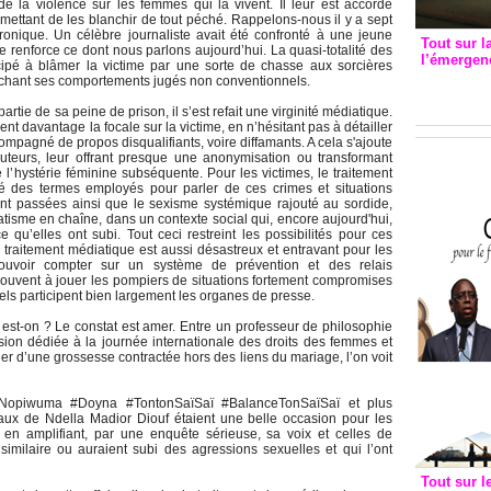
e la violence sur les femmes qui la vivent. Il leur est accordé
mettant de les blanchir de tout péché. Rappelons-nous il y a sept
hronique. Un célèbre journaliste avait été confronté à une jeune
Tout sur l
re renforce ce dont nous parlons aujourd’hui. La quasi-totalité des
l’émergenc
icipé à blâmer la victime par une sorte de chasse aux sorcières
3eme CI
prochant ses comportements jugés non conventionnels.
recomm
rtie de sa peine de prison, il s’est refait une virginité médiatique.
nt davantage la focale sur la victime, en n’hésitant pas à détailler
compagné de propos disqualifiants, voire diffamants. A cela s'ajoute
teurs, leur offrant presque une anonymisation ou transformant
 l’hystérie féminine subséquente. Pour les victimes, le traitement
té des termes employés pour parler de ces crimes et situations
nt passées ainsi que le sexisme systémique rajouté au sordide,
tisme en chaîne, dans un contexte social qui, encore aujourd'hui,
 qu’elles ont subi. Tout ceci restreint les possibilités pour ces
 traitement médiatique est aussi désastreux et entravant pour les
pouvoir compter sur un système de prévention et des relais
trouvent à jouer les pompiers de situations fortement compromises
els participent bien largement les organes de presse.
 est-on ? Le constat est amer. Entre un professeur de philosophie
ssion dédiée à la journée internationale des droits des femmes et
rler d’une grossesse contractée hors des liens du mariage, l’on voit
#Nopiwuma #Doyna #TontonSaïSaï #BalanceTonSaïSaï et plus
aux de Ndella Madior Diouf étaient une belle occasion pour les
en amplifiant, par une enquête sérieuse, sa voix et celles de
 similaire ou auraient subi des agressions sexuelles et qui l’ont
Tout sur l