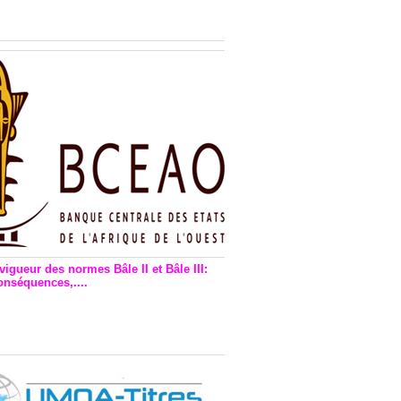
n financière : Plaidoyer des
rs de monnaie électronique
vigueur des normes Bâle II et Bâle III:
onséquences,....
en vigueur de la reforme Bale 2
3 – Une bonne chose, selon
as Zézé