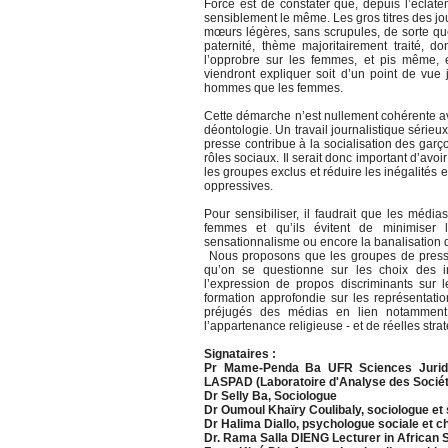
Force est de constater que, depuis l’éclat
sensiblement le même. Les gros titres des 
mœurs légères, sans scrupules, de sorte que 
paternité, thème majoritairement traité, d
l’opprobre sur les femmes, et pis même, e
viendront expliquer soit d’un point de vue 
hommes que les femmes.
Cette démarche n’est nullement cohérente ave
déontologie. Un travail journalistique série
presse contribue à la socialisation des garço
rôles sociaux. Il serait donc important d’avo
les groupes exclus et réduire les inégalités
oppressives.
Pour sensibiliser, il faudrait que les média
femmes et qu’ils évitent de minimiser 
sensationnalisme ou encore la banalisation d
Nous proposons que les groupes de presse 
qu’on se questionne sur les choix des inv
l’expression de propos discriminants sur 
formation approfondie sur les représentatio
préjugés des médias en lien notamment av
l’appartenance religieuse - et de réelles str
Signataires :
Pr Mame-Penda Ba UFR Sciences Juridiqu
LASPAD (Laboratoire d'Analyse des Sociét
Dr Selly Ba, Sociologue
Dr Oumoul Khaïry Coulibaly, sociologue et 
Dr Halima Diallo, psychologue sociale et 
Dr. Rama Salla DIENG Lecturer in African S