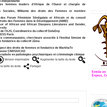
Inclusio
n indépendante
es femmes leaders d'Afrique de l'Ouest et chargée de
émetteu
s Sociales, Militante des droits des Femmes et membre
es Forum Féministe Sénégalais et Africain et du conseil
s Droits des Femmes dans le Développement (AWID)
or of African and African Diaspora Literatures and Gender,
rsity
de l’AJS, Coordinatrice du collectif DafaDoy
HESS Paris
ice communautaire, chercheure associée à l'Institut Simone de
 fondatrice du collectif Jàma
spect des droits de femmes et fondatrice de WarkhaTv
rcheuse CNRS/UCAD
ialisée en pathologies psychiatriques et criminologie clinique
Version imprimable
Augmenter la taille du texte
a taille du texte
Partager
Entrée en 
Enjeux, C
Entrée 
et Bale
Stanisl