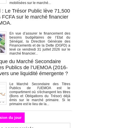
mobilisées sur le marché...
 : Le Trésor Public lève 71,500
s FCFA sur le marché financier
EMOA.
En vue d’assurer le financement des
besoins budgétaires de l’Etat du
Sénégal, la Direction Générale des
Financements et de la Dette (DGFD) a
levé ce vendredi 31 juillet 2026 sur le
marché financier...
que du Marché Secondaire
res Publics de l’UEMOA (2016-
vers une liquidité émergente ?
Le Marché Secondaire des Titres
Publics de l'UEMOA est le
compartiment où s'échangent les titres
(Bons et Obligations du Trésor) déjà
émis sur le marché primaire. Si le
primaire est le lieu de la...
sion du jour