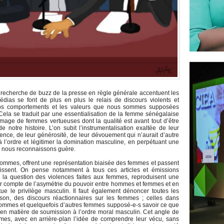
la recherche de buzz de la presse en règle générale accentuent les
ias se font de plus en plus le relais de discours violents et
 nos comportements et les valeurs que nous sommes supposées
 Cela se traduit par une essentialisation de la femme sénégalaise
image de femmes vertueuses dont la qualité est avant tout d’être
e notre histoire. L’on subit l’instrumentalisation exaltée de leur
ence, de leur générosité, de leur dévouement qui n’aurait d’autre
à l’ordre et légitimer la domination masculine, en perpétuant une
ne nous reconnaissons guère.
 hommes, offrent une représentation biaisée des femmes et passent
bissent. On pense notamment à tous ces articles et émissions
er la question des violences faites aux femmes, reproduisent une
nir compte de l’asymétrie du pouvoir entre hommes et femmes et en
étue le privilège masculin. Il faut également dénoncer toutes les
ison, des discours réactionnaires sur les femmes ; celles dans
 hommes et quelquefois d’autres femmes supposé-e-s savoir ce que
, en matière de soumission à l’ordre moral masculin. Cet angle de
mmes, avec en arrière-plan l’idée de comprendre leur vécu, sans