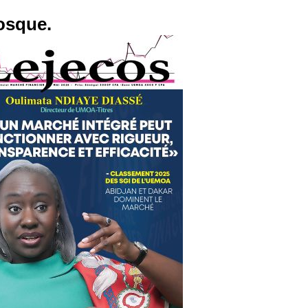
osque.