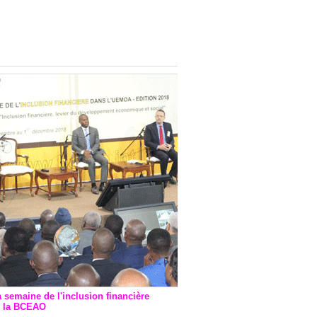
onsultatif de Paris : 7
ions de financement signées
 Ptf pour 262,6 milliards de
a semaine de l'inclusion financière
r la BCEAO