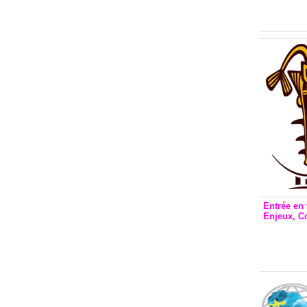
Inclusio
émetteu
Entrée en 
Enjeux, C
Entrée 
et Bale
Stanisl