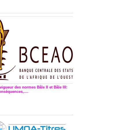
n financière : Plaidoyer des
rs de monnaie électronique
vigueur des normes Bâle II et Bâle III:
onséquences,....
en vigueur de la reforme Bale 2
3 – Une bonne chose, selon
as Zézé