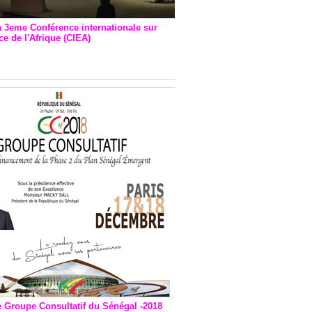
a 3eme Conférence internationale sur
e de l'Afrique (CIEA)
EA : Quatre principales
andations émises
e Groupe Consultatif du Sénégal -2018