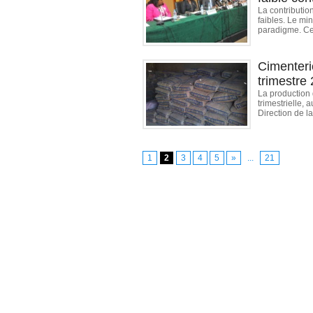
La contribution
faibles. Le m
paradigme. Ce 
Cimenteri
trimestre
La production 
trimestrielle,
Direction de l
1
2
3
4
5
»
...
21