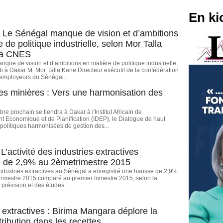
En ki
 : Le Sénégal manque de vision et d’ambitions
 de politique industrielle, selon Mor Talla
la CNES
que de vision et d’ambitions en matière de politique industrielle,
i à Dakar M. Mor Talla Kane Directeur exécutif de la confédération
 employeurs du Sénégal...
s minières : Vers une harmonisation des
re prochain se tiendra à Dakar à l'Institut Africain de
 Economique et de Planification (IDEP), le Dialogue de haut
 politiques harmonisées de gestion des...
L’activité des industries extractives
 de 2,9% au 2èmetrimestre 2015
 industries extractives au Sénégal a enregistré une hausse de 2,9%
imestre 2015 comparé au premier trimestre 2015, selon la
 prévision et des études...
 extractives : Birima Mangara déplore la
tribution dans les recettes