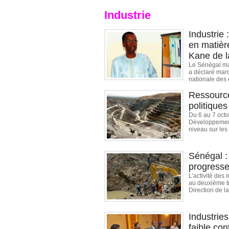
Industrie
Industrie
en matière
Kane de 
Le Sénégal man
a déclaré mard
nationale des
Ressource
politiques
Du 6 au 7 octob
Développement
niveau sur les
Sénégal : 
progresse
L’activité des
au deuxième tr
Direction de la
Industries
faible con