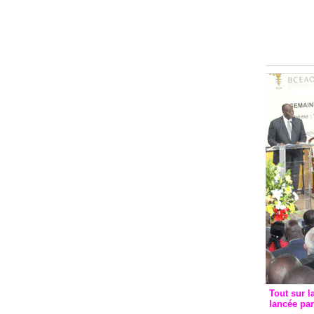
Groupe c
convent
avec les
FCfa
Tout sur l
lancée pa