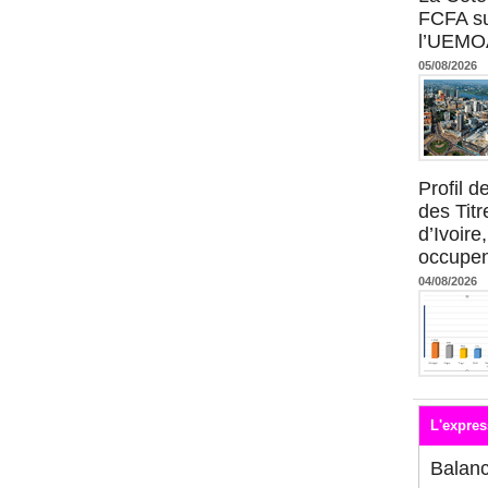
FCFA su
l’UEMO
05/08/2026
Profil 
des Titr
d’Ivoire
occupent
04/08/2026
L'expres
Balan