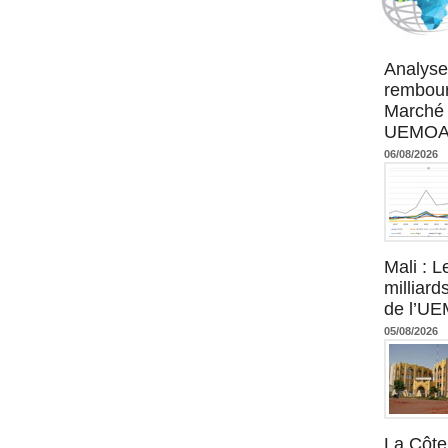
Agence UM
Analyse
rembour
Marché 
UEMOA :
06/08/2026
Mali : L
milliard
de l’U
05/08/2026
La Côte 