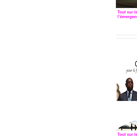
Tout sur l
l’émergenc
3eme CI
recomm
Tout sur l