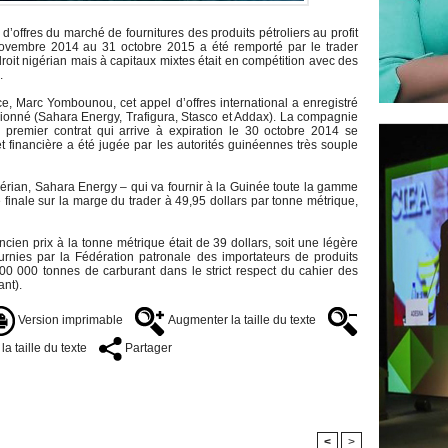
d’offres du marché de fournitures des produits pétroliers au profit
novembre 2014 au 31 octobre 2015 a été remporté par le trader
oit nigérian mais à capitaux mixtes était en compétition avec des
o.
e, Marc Yombounou, cet appel d’offres international a enregistré
sionné (Sahara Energy, Trafigura, Stasco et Addax). La compagnie
 premier contrat qui arrive à expiration le 30 octobre 2014 se
 financière a été jugée par les autorités guinéennes très souple
érian, Sahara Energy – qui va fournir à la Guinée toute la gamme
re finale sur la marge du trader à 49,95 dollars par tonne métrique,
ien prix à la tonne métrique était de 39 dollars, soit une légère
urnies par la Fédération patronale des importateurs de produits
300 000 tonnes de carburant dans le strict respect du cahier des
ant).
Version imprimable
Augmenter la taille du texte
a taille du texte
Partager
<
>