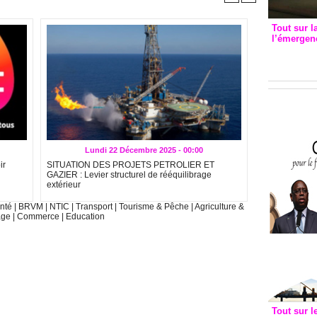
Tout sur l
l’émergenc
3eme CI
recomm
Lundi 22 Décembre 2025 - 00:00
ir
SITUATION DES PROJETS PETROLIER ET
GAZIER : Levier structurel de rééquilibrage
extérieur
nté
|
BRVM
|
NTIC
|
Transport
|
Tourisme & Pêche
|
Agriculture &
age
|
Commerce
|
Education
Tout sur l