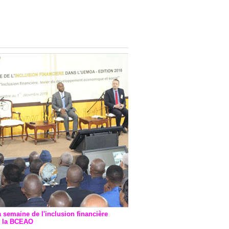
onsultatif de Paris : 7
ions de financement signées
 Ptf pour 262,6 milliards de
a semaine de l'inclusion financière
r la BCEAO