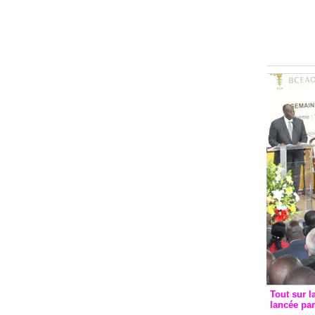
Groupe c
convent
avec les
FCfa
Tout sur l
lancée pa