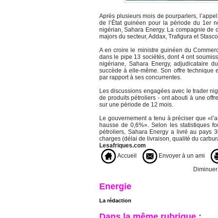
Après plusieurs mois de pourparlers, l’appel 
de l’État guinéen pour la période du 1er 
nigérian, Sahara Energy. La compagnie de dr
majors du secteur, Addax, Trafigura et Stasc
A en croire le ministre guinéen du Commerc
dans le pipe 13 sociétés, dont 4 ont soumis
nigériane, Sahara Energy, adjudicataire du
succède à elle-même. Son offre technique et
par rapport à ses concurrentes.
Les discussions engagées avec le trader nig
de produits pétroliers - ont abouti à une off
sur une période de 12 mois.
Le gouvernement a tenu à préciser que «l’anc
hausse de 0,6%». Selon les statistiques fo
pétroliers, Sahara Energy a livré au pays 
charges (délai de livraison, qualité du carbur
Lesafriques.com
Accueil
Envoyer à un ami
Diminuer l
Energie
La rédaction
Dans la même rubrique :