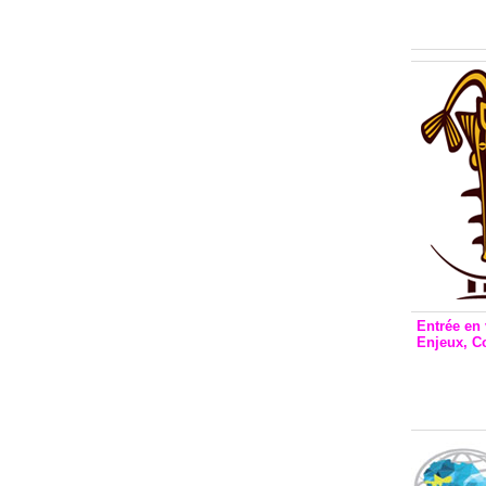
Inclusio
émetteu
Entrée en 
Enjeux, C
Entrée 
et Bale
Stanisl