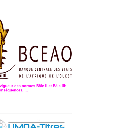
n financière : Plaidoyer des
rs de monnaie électronique
vigueur des normes Bâle II et Bâle III:
onséquences,....
en vigueur de la reforme Bale 2
3 – Une bonne chose, selon
as Zézé