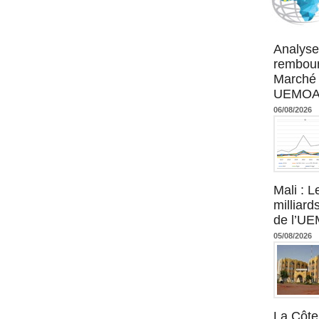
Agence UM
Analyse
rembour
Marché 
UEMOA :
06/08/2026
Mali : L
milliard
de l’U
05/08/2026
La Côte 