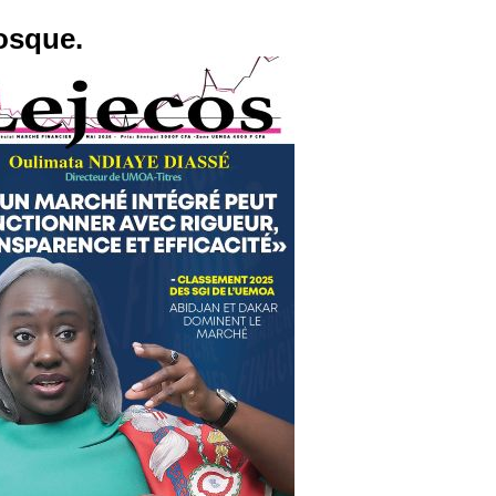
osque.