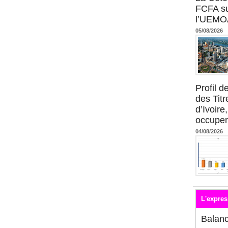
FCFA su
l’UEMO
05/08/2026
Profil 
des Titr
d’Ivoire
occupent
04/08/2026
L'expres
Balan