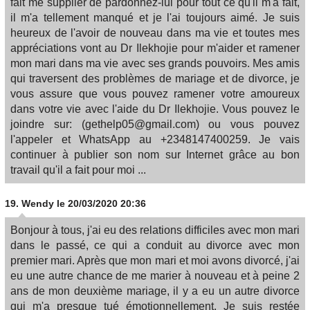
fait me supplier de pardonnez-lui pour tout ce qu'il m'a fait,
il m'a tellement manqué et je l'ai toujours aimé. Je suis
heureux de l'avoir de nouveau dans ma vie et toutes mes
appréciations vont au Dr Ilekhojie pour m'aider et ramener
mon mari dans ma vie avec ses grands pouvoirs. Mes amis
qui traversent des problèmes de mariage et de divorce, je
vous assure que vous pouvez ramener votre amoureux
dans votre vie avec l'aide du Dr Ilekhojie. Vous pouvez le
joindre sur: (gethelp05@gmail.com) ou vous pouvez
l'appeler et WhatsApp au +2348147400259. Je vais
continuer à publier son nom sur Internet grâce au bon
travail qu'il a fait pour moi ...
19.
Wendy
le 20/03/2020 20:36
Bonjour à tous, j'ai eu des relations difficiles avec mon mari
dans le passé, ce qui a conduit au divorce avec mon
premier mari. Après que mon mari et moi avons divorcé, j'ai
eu une autre chance de me marier à nouveau et à peine 2
ans de mon deuxième mariage, il y a eu un autre divorce
qui m'a presque tué émotionnellement. Je suis restée