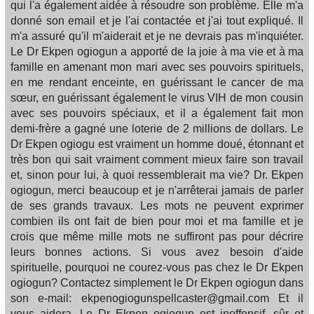
qui l'a également aidée à résoudre son problème. Elle m'a
donné son email et je l'ai contactée et j'ai tout expliqué. Il
m'a assuré qu'il m'aiderait et je ne devrais pas m'inquiéter.
Le Dr Ekpen ogiogun a apporté de la joie à ma vie et à ma
famille en amenant mon mari avec ses pouvoirs spirituels,
en me rendant enceinte, en guérissant le cancer de ma
sœur, en guérissant également le virus VIH de mon cousin
avec ses pouvoirs spéciaux, et il a également fait mon
demi-frère a gagné une loterie de 2 millions de dollars. Le
Dr Ekpen ogiogu est vraiment un homme doué, étonnant et
très bon qui sait vraiment comment mieux faire son travail
et, sinon pour lui, à quoi ressemblerait ma vie? Dr. Ekpen
ogiogun, merci beaucoup et je n'arrêterai jamais de parler
de ses grands travaux. Les mots ne peuvent exprimer
combien ils ont fait de bien pour moi et ma famille et je
crois que même mille mots ne suffiront pas pour décrire
leurs bonnes actions. Si vous avez besoin d'aide
spirituelle, pourquoi ne courez-vous pas chez le Dr Ekpen
ogiogun? Contactez simplement le Dr Ekpen ogiogun dans
son e-mail: ekpenogiogunspellcaster@gmail.com Et il
vous aidera. Le Dr Ekpen ogiogun est inoffensif, sûr et