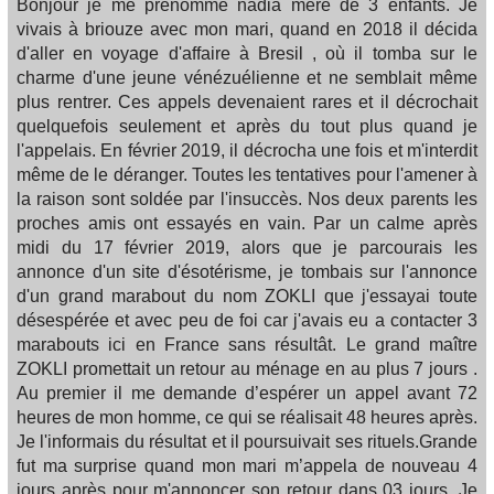
Bonjour je me prénomme nadia mère de 3 enfants. Je
vivais à briouze avec mon mari, quand en 2018 il décida
d'aller en voyage d'affaire à Bresil , où il tomba sur le
charme d'une jeune vénézuélienne et ne semblait même
plus rentrer. Ces appels devenaient rares et il décrochait
quelquefois seulement et après du tout plus quand je
l'appelais. En février 2019, il décrocha une fois et m'interdit
même de le déranger. Toutes les tentatives pour l'amener à
la raison sont soldée par l'insuccès. Nos deux parents les
proches amis ont essayés en vain. Par un calme après
midi du 17 février 2019, alors que je parcourais les
annonce d'un site d'ésotérisme, je tombais sur l'annonce
d'un grand marabout du nom ZOKLI que j'essayai toute
désespérée et avec peu de foi car j'avais eu a contacter 3
marabouts ici en France sans résultât. Le grand maître
ZOKLI promettait un retour au ménage en au plus 7 jours .
Au premier il me demande d’espérer un appel avant 72
heures de mon homme, ce qui se réalisait 48 heures après.
Je l'informais du résultat et il poursuivait ses rituels.Grande
fut ma surprise quand mon mari m’appela de nouveau 4
jours après pour m'annoncer son retour dans 03 jours. Je