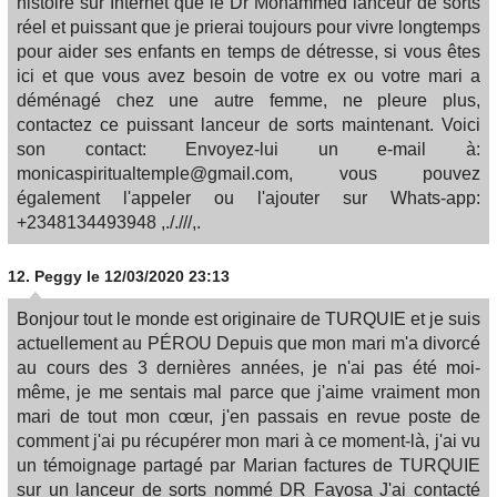
histoire sur Internet que le Dr Mohammed lanceur de sorts
réel et puissant que je prierai toujours pour vivre longtemps
pour aider ses enfants en temps de détresse, si vous êtes
ici et que vous avez besoin de votre ex ou votre mari a
déménagé chez une autre femme, ne pleure plus,
contactez ce puissant lanceur de sorts maintenant. Voici
son contact: Envoyez-lui un e-mail à:
monicaspiritualtemple@gmail.com, vous pouvez
également l'appeler ou l'ajouter sur Whats-app:
+2348134493948 ,././//,.
12.
Peggy
le 12/03/2020 23:13
Bonjour tout le monde est originaire de TURQUIE et je suis
actuellement au PÉROU Depuis que mon mari m'a divorcé
au cours des 3 dernières années, je n'ai pas été moi-
même, je me sentais mal parce que j'aime vraiment mon
mari de tout mon cœur, j'en passais en revue poste de
comment j'ai pu récupérer mon mari à ce moment-là, j'ai vu
un témoignage partagé par Marian factures de TURQUIE
sur un lanceur de sorts nommé DR Fayosa J'ai contacté