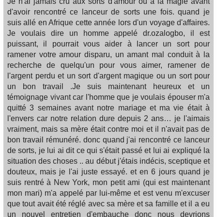
Je n'ai jamais cru aux sorts d'amour ou à la magie avant
d'avoir rencontré ce lanceur de sorts une fois. quand je
suis allé en Afrique cette année lors d'un voyage d'affaires.
Je voulais dire un homme appelé dr.ozalogbo, il est
puissant, il pourrait vous aider à lancer un sort pour
ramener votre amour disparu, un amant mal conduit à la
recherche de quelqu'un pour vous aimer, ramener de
l'argent perdu et un sort d'argent magique ou un sort pour
un bon travail .Je suis maintenant heureux et un
témoignage vivant car l'homme que je voulais épouser m'a
quitté 3 semaines avant notre mariage et ma vie était à
l'envers car notre relation dure depuis 2 ans… je l'aimais
vraiment, mais sa mère était contre moi et il n'avait pas de
bon travail rémunéré. donc quand j'ai rencontré ce lanceur
de sorts, je lui ai dit ce qui s'était passé et lui ai expliqué la
situation des choses .. au début j'étais indécis, sceptique et
douteux, mais je l'ai juste essayé. et en 6 jours quand je
suis rentré à New York, mon petit ami (qui est maintenant
mon mari) m'a appelé par lui-même et est venu m'excuser
que tout avait été réglé avec sa mère et sa famille et il a eu
un nouvel entretien d'embauche donc nous devrions