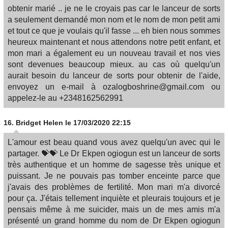
obtenir marié .. je ne le croyais pas car le lanceur de sorts
a seulement demandé mon nom et le nom de mon petit ami
et tout ce que je voulais qu'il fasse ... eh bien nous sommes
heureux maintenant et nous attendons notre petit enfant, et
mon mari a également eu un nouveau travail et nos vies
sont devenues beaucoup mieux. au cas où quelqu'un
aurait besoin du lanceur de sorts pour obtenir de l'aide,
envoyez un e-mail à ozalogboshrine@gmail.com ou
appelez-le au +2348162562991
16.
Bridget Helen
le 17/03/2020 22:15
L'amour est beau quand vous avez quelqu'un avec qui le
partager. 💝💝 Le Dr Ekpen ogiogun est un lanceur de sorts
très authentique et un homme de sagesse très unique et
puissant. Je ne pouvais pas tomber enceinte parce que
j'avais des problèmes de fertilité. Mon mari m'a divorcé
pour ça. J'étais tellement inquiète et pleurais toujours et je
pensais même à me suicider, mais un de mes amis m'a
présenté un grand homme du nom de Dr Ekpen ogiogun