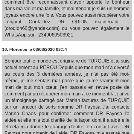
comment être reconnaissant d'avoir apporté le bonheur
dans ma vie et ma famille, et maintenant je suis un homme
joyeux encore une fois. Vous pouvez aussi récupérer votre
conjoint Contactez DR ODION maintenant ...
(drodion60@yandex.com) ou vous pouvez également le
WhatsApp sur +2349060503921
10.
Florence
le 03/03/2020 03:54
Bonjour tout le monde est originaire de TURQUIE et je suis
actuellement au PÉROU Depuis que mon mari m'a divorcé
au cours des 3 dernières années, je n'ai pas été moi-
même, je me sentais mal parce que j'aime vraiment mon
mari de tout mon cœur, j'en passais en revue poste de
comment j'ai pu récupérer mon mari à ce moment-là, j'ai vu
un témoignage partagé par Marian factures de TURQUIE
sur un lanceur de sorts nommé DR Fayosa J'ai contacté
Marina Chaos pour confirmer comment DR Fayosa l'a
aidée et elle m'a tout clarifié de la façon dont il a aidé elle
et cela m'a donné le courage d'entrer en contact avec DR
Fayosa pour obtenir de l'aide, DR Fayosa m'a assuré que