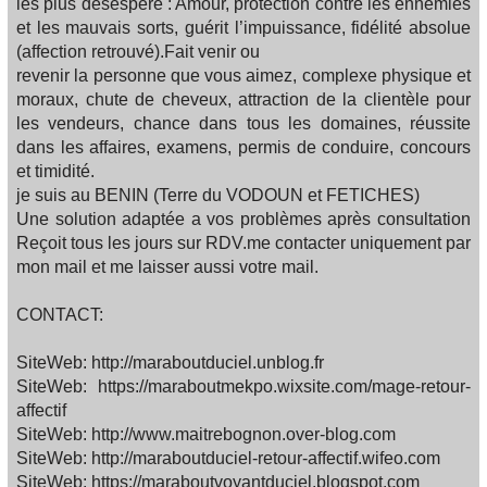
les plus désespère : Amour, protection contre les ennemies
et les mauvais sorts, guérit l’impuissance, fidélité absolue
(affection retrouvé).Fait venir ou
revenir la personne que vous aimez, complexe physique et
moraux, chute de cheveux, attraction de la clientèle pour
les vendeurs, chance dans tous les domaines, réussite
dans les affaires, examens, permis de conduire, concours
et timidité.
je suis au BENIN (Terre du VODOUN et FETICHES)
Une solution adaptée a vos problèmes après consultation
Reçoit tous les jours sur RDV.me contacter uniquement par
mon mail et me laisser aussi votre mail.
CONTACT:
SiteWeb: http://maraboutduciel.unblog.fr
SiteWeb: https://maraboutmekpo.wixsite.com/mage-retour-
affectif
SiteWeb: http://www.maitrebognon.over-blog.com
SiteWeb: http://maraboutduciel-retour-affectif.wifeo.com
SiteWeb: https://maraboutvoyantduciel.blogspot.com