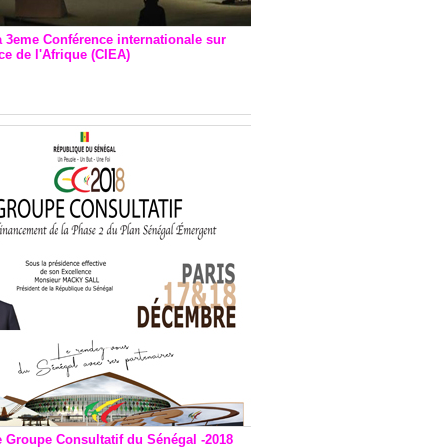
a 3eme Conférence internationale sur
e de l'Afrique (CIEA)
EA : Quatre principales
andations émises
e Groupe Consultatif du Sénégal -2018