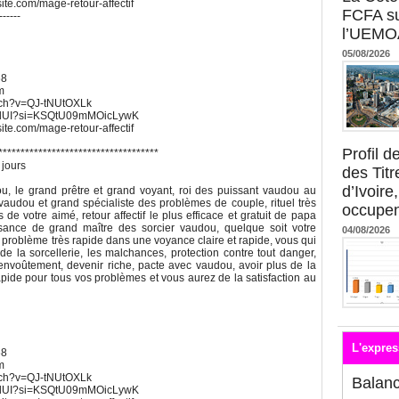
xsite.com/mage-retour-affectif
FCFA su
------
l’UEMO
05/08/2026
68
m
atch?v=QJ-tNUtOXLk
UWdUI?si=KSQtU09mMOicLywK
xsite.com/mage-retour-affectif
Profil 
************************************
 jours
des Titr
d’Ivoire
 le grand prêtre et grand voyant, roi des puissant vaudou au
vaudou et grand spécialiste des problèmes de couple, rituel très
occupent
s de votre aimé, retour affectif le plus efficace et gratuit de papa
sance de grand maître des sorcier vaudou, quelque soit votre
04/08/2026
e problème très rapide dans une voyance claire et rapide, vous qui
 la sorcellerie, les malchances, protection contre tout danger,
envoûtement, devenir riche, pacte avec vaudou, avoir plus de la
pide pour tous vos problèmes et vous aurez de la satisfaction au
L'expres
68
m
atch?v=QJ-tNUtOXLk
Balan
UWdUI?si=KSQtU09mMOicLywK