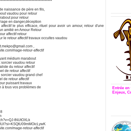
Inclusio
************************************
émetteu
e naissance de père en fils,
bout vaudou pour retour
marabout pour retour
ariage en danger,déception
affectif le plus efficace, rituel pour avoir un amour, retour d'une
 un amitié en Amour Retour
our affectif retour
r le retour affectif travaux occultes vaudou
ut.mekpo@gmail.com ,
xsite.com/mage-retour-affectif
 Voyant médium marabout
 sorcier vaudou retour
iste du retour affectif
el de retour affectif
s sorcier vaudou grand chef
l de retour affectif
mour puissant travaux
on à tous vos problèmes de
Entrée en 
Enjeux, C
Entrée 
et Bale
Stanisl
68
m
atch?v=QJ-tNUtOXLk
UWdUI?si=KSQtU09mMOicLywK
xsite.com/mage-retour-affectif