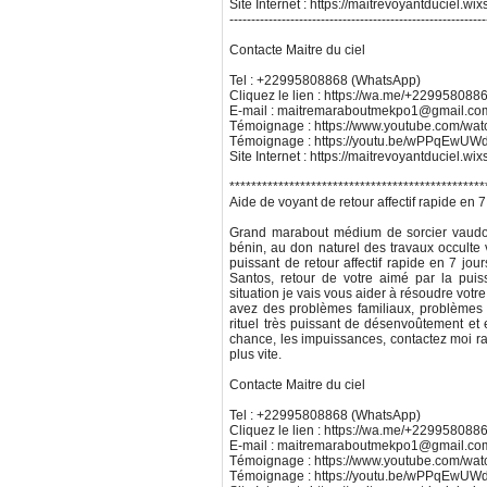
Site Internet : https://maitrevoyantduciel.wi
-----------------------------------------------------------
Contacte Maitre du ciel
Tel : +22995808868 (WhatsApp)
Cliquez le lien : https://wa.me/+229958088
E-mail : maitremaraboutmekpo1@gmail.co
Témoignage : https://www.youtube.com/w
Témoignage : https://youtu.be/wPPqEw
Site Internet : https://maitrevoyantduciel.wi
***********************************************
Aide de voyant de retour affectif rapide en 7
Grand marabout médium de sorcier vaudou,
bénin, au don naturel des travaux occulte 
puissant de retour affectif rapide en 7 jour
Santos, retour de votre aimé par la puis
situation je vais vous aider à résoudre votr
avez des problèmes familiaux, problèmes de
rituel très puissant de désenvoûtement et 
chance, les impuissances, contactez moi ra
plus vite.
Contacte Maitre du ciel
Tel : +22995808868 (WhatsApp)
Cliquez le lien : https://wa.me/+229958088
E-mail : maitremaraboutmekpo1@gmail.co
Témoignage : https://www.youtube.com/w
Témoignage : https://youtu.be/wPPqEw