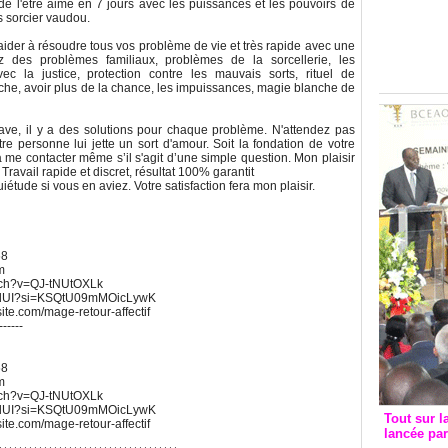
ion de l'être aimé en 7 jours avec les puissances et les pouvoirs de
Groupe c
s sorcier vaudou.
convent
 aider à résoudre tous vos problème de vie et très rapide avec une
avec les
z des problèmes familiaux, problèmes de la sorcellerie, les
FCfa
 la justice, protection contre les mauvais sorts, rituel de
he, avoir plus de la chance, les impuissances, magie blanche de
ave, il y a des solutions pour chaque problème. N'attendez pas
tre personne lui jette un sort d'amour. Soit la fondation de votre
à me contacter même s’il s'agit d’une simple question. Mon plaisir
Travail rapide et discret, résultat 100% garantit
uiétude si vous en aviez. Votre satisfaction fera mon plaisir.
68
m
atch?v=QJ-tNUtOXLk
UWdUI?si=KSQtU09mMOicLywK
xsite.com/mage-retour-affectif
------
68
m
atch?v=QJ-tNUtOXLk
UWdUI?si=KSQtU09mMOicLywK
Tout sur l
xsite.com/mage-retour-affectif
lancée pa