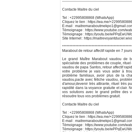
-----------------------------------------------------------
Contacte Maitre du ciel
Tel : +22995808868 (WhatsApp)
Cliquez le lien : https://wa.me/+229958088
E-mail : maitremaraboutmekpo1@gmail.co
Témoignage : https://www.youtube.com/w
Témoignage : https://youtu.be/wPPqEw
Site Internet : https://maitrevoyantduciel.wi
***********************************************
Marabout de retour affectif rapide en 7 jour
Le grand Maître Marabout vaudou de bén
spécialiste des problèmes de couple, rituel 
vaudou de papa Santos, retour affectif rapide e
votre problème je vais vous aider à trou
problème familiaux, avoir plus de la cha
vaudou,pacte avec fétiche vaudou, problè
d'amour,devenir très attirante, rituel trè
rapidité dans la voyance gratuite et clair.
vos solutions avec le grand prêtre des
résoudre tous vos problèmes gratuit.
Contacte Maitre du ciel
Tel : +22995808868 (WhatsApp)
Cliquez le lien : https://wa.me/+229958088
E-mail : maitremaraboutmekpo1@gmail.co
Témoignage : https://www.youtube.com/w
Témoignage : https://youtu.be/wPPqEw