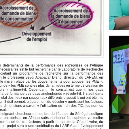
s déterminants de la performance des entreprises de l’Afrique
 nécessaires est le but recherché par le Laboratoire de Recherche
ojetant un programme de recherche sur la performance des
lon le professeur Seydi Ababacar Dieng, directeur du LAREM, en
nt été mis en place par les gouvernements pour appuyer les PME ».
onde « les PME sont les plus dynamiques en terme de création de
ois » affirme-t-il. Cependant, le constat est que « nos pays
la performance des pays anglophones » révèle-t-il. Il s’agit dans
tat des lieux par rapport aux différents dispositifs qui ont été mis
 Il doit permettre également de déceler « quels sont les facteurs
is dimensions à savoir « l’utilisation ou non des TIC, les normes
uit-il.
nseignant chercheur et membre de l’équipe du Sénégal souligne
es entreprises en Afrique subsaharienne francophone va mettre
ombinaison de ces facteurs, à partir du cas de la Côte d’Ivoire, du
, ce projet sera « une contribution du LAREM au développement