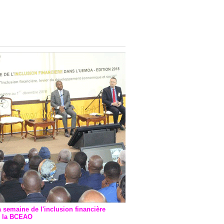
onsultatif de Paris : 7
ions de financement signées
 Ptf pour 262,6 milliards de
a semaine de l'inclusion financière
r la BCEAO