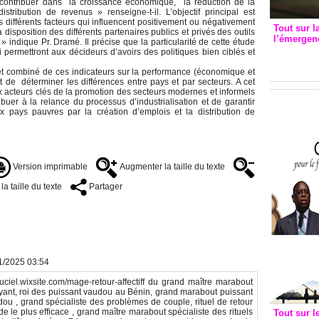
contribuer dans la croissance économique, la réduction de la
stribution de revenus » renseigne-t-il. L’objectif principal est
s différents facteurs qui influencent positivement ou négativement
Tout sur l
 disposition des différents partenaires publics et privés des outils
l’émergenc
 » indique Pr. Dramé. Il précise que la particularité de cette étude
3eme CI
i permettront aux décideurs d’avoirs des politiques bien ciblés et
recomm
effet combiné de ces indicateurs sur la performance (économique et
t de déterminer les différences entre pays et par secteurs. A cet
x acteurs clés de la promotion des secteurs modernes et informels
uer à la relance du processus d’industrialisation et de garantir
x pays pauvres par la création d’emplois et la distribution de
Version imprimable
Augmenter la taille du texte
a taille du texte
Partager
01/2025 03:54
ntduciel.wixsite.com/mage-retour-affectiff du grand maître marabout
oyant, roi des puissant vaudou au Bénin, grand marabout puissant
dou , grand spécialiste des problèmes de couple, rituel de retour
pide le plus efficace , grand maître marabout spécialiste des rituels
Tout sur l