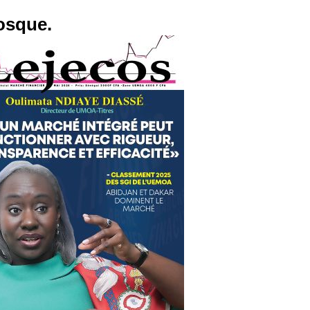
osque.