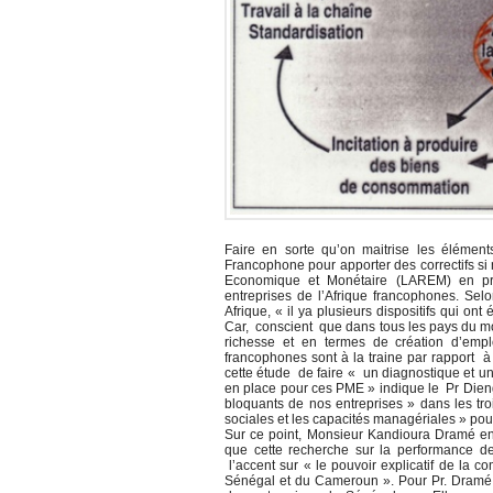
Faire en sorte qu’on maitrise les élément
Francophone pour apporter des correctifs si
Economique et Monétaire (LAREM) en pr
entreprises de l’Afrique francophones. Se
Afrique, « il ya plusieurs dispositifs qui o
Car, conscient que dans tous les pays du m
richesse et en termes de création d’empl
francophones sont à la traine par rapport à 
cette étude de faire « un diagnostique et un é
en place pour ces PME » indique le Pr Dieng.
bloquants de nos entreprises » dans les tro
sociales et les capacités managériales » pours
Sur ce point, Monsieur Kandioura Dramé e
que cette recherche sur la performance d
l’accent sur « le pouvoir explicatif de la c
Sénégal et du Cameroun ». Pour Pr. Dramé