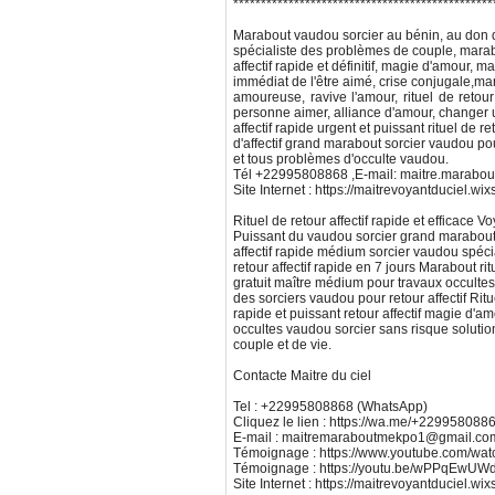
***********************************************
Marabout vaudou sorcier au bénin, au don d
spécialiste des problèmes de couple, mara
affectif rapide et définitif, magie d'amour, 
immédiat de l'être aimé, crise conjugale,m
amoureuse, ravive l'amour, rituel de retour 
personne aimer, alliance d'amour, changer
affectif rapide urgent et puissant rituel de ret
d'affectif grand marabout sorcier vaudou pou
et tous problèmes d'occulte vaudou.
Tél +22995808868 ,E-mail: maitre.marabo
Site Internet : https://maitrevoyantduciel.wi
Rituel de retour affectif rapide et efficace
Puissant du vaudou sorcier grand marabout
affectif rapide médium sorcier vaudou spécial
retour affectif rapide en 7 jours Marabout ritu
gratuit maître médium pour travaux occulte
des sorciers vaudou pour retour affectif Ritue
rapide et puissant retour affectif magie d'a
occultes vaudou sorcier sans risque soluti
couple et de vie.
Contacte Maitre du ciel
Tel : +22995808868 (WhatsApp)
Cliquez le lien : https://wa.me/+229958088
E-mail : maitremaraboutmekpo1@gmail.co
Témoignage : https://www.youtube.com/w
Témoignage : https://youtu.be/wPPqEw
Site Internet : https://maitrevoyantduciel.wi