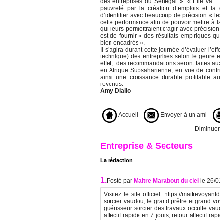
des entreprises du Sénégal ». « Elle va 
pauvreté par la création d’emplois et la di
d’identifier avec beaucoup de précision « le
cette performance afin de pouvoir mettre à la
qui leurs permettraient d’agir avec précision
est de fournir « des résultats empiriques qu
bien encadrés ».
Il s’agira durant cette journée d’évaluer l’
technique) des entreprises selon le genre e
effet, des recommandations seront faites au
en Afrique Subsaharienne, en vue de contrib
ainsi une croissance durable profitable au
revenus.
Amy Diallo
Accueil
Envoyer à un ami
Diminuer l
Entreprise & Secteurs
La rédaction
1.
Posté par
Maitre Marabout du ciel
le 26/
Visitez le site officiel: https://maitrevoya
sorcier vaudou, le grand prêtre et grand v
guérisseur sorcier des travaux occulte vau
affectif rapide en 7 jours, retour affectif ra