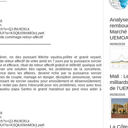
------
Agence UM
Analyse
68
rembour
m
atch?v=QJ-tNUtOXLk
Marché 
UWdUI?si=KSQtU09mMOicLywK
UEMOA :
xsite.com/mage-retour-affectif
06/08/2026
************************************
s
in, roi des puissant fétiche vaudou,prêtre et grand voyant,
de retour affectif de votre aimé en 7 jours par la puissance sorcier
t efficace, rituel de retour affectif gratuit et définitif, quelque soit
ver une solution très rapide, les problèmes de la sorcellerie,
nce dans les affaires, devenir riche par la puissance sorcier
Mali : L
mes de couple, mariage en danger, déception amoureuse, ravive
s puissant de sorcier vaudou pour envoûtement et désenvoûtement,
milliard
 Ne rester pas dans l'obscurité pour vos problèmes, vous avez tous
de l’U
 vaudou papa Santos le grand marabout qui peut vous aider à
05/08/2026
68
m
atch?v=QJ-tNUtOXLk
UWdUI?si=KSQtU09mMOicLywK
La Côte 