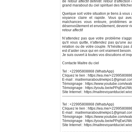
de retour affectif définitif. retour d'affect
grand marabout du ciel spirituel des fétiche
Quelque soit votre situation je tiens à vous
voyance claire et rapide. Vous qui ave
malchances vous entoure, problèmes avec
désenvoûtement et envoûtement, devenir ric
retour affectif
N’attendez pas que votre problème s'aggr
qu'il vous quitte, n'attendez pas qu'une au
relation ou de votre couple. N’hésitez pas 
est d’aider ceux qui en ont vraiment besoin. 
Je suis ouvert à toutes vos discutions et inq
Contacte Maitre du ciel
Tel : +22995808868 (WhatsApp)
Cliquez le lien : https://wa.me/+229958088
E-mail : maitremaraboutmekpo1@gmail.co
Témoignage : https://www.youtube.com/w
Témoignage : https://youtu.be/wPPqEw
Site Internet : https://maitrevoyantduciel.wi
-----------------------------------------------------------
Tel : +22995808868 (WhatsApp)
Cliquez le lien : https://wa.me/+229958088
E-mail : maitremaraboutmekpo1@gmail.co
Témoignage : https://www.youtube.com/w
Témoignage : https://youtu.be/wPPqEw
Site Internet : https://maitrevoyantduciel.wi