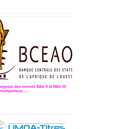
n financière : Plaidoyer des
rs de monnaie électronique
vigueur des normes Bâle II et Bâle III:
onséquences,....
en vigueur de la reforme Bale 2
3 – Une bonne chose, selon
as Zézé