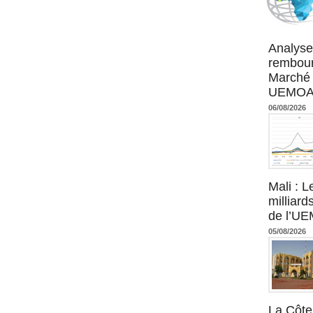
Agence UM
Analyse
rembour
Marché 
UEMOA :
06/08/2026
Mali : L
milliard
de l’U
05/08/2026
La Côte 