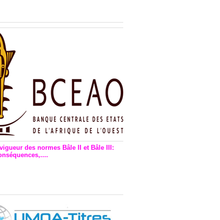
n financière : Plaidoyer des
rs de monnaie électronique
vigueur des normes Bâle II et Bâle III:
onséquences,....
en vigueur de la reforme Bale 2
3 – Une bonne chose, selon
as Zézé