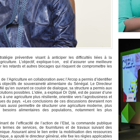
tégie préventive visant à anticiper les difficultés liées à la
iculture. L’objectif, explique-t-on, est d’assurer une meilleure
ter les retards et autres blocages qui risquent de compromettre les
de l’Agriculture en collaboration avec l’Arcop a permis d’identifier
es objectifs de souveraineté alimentaire du Sénégal. Le Directeur
fié qu’en ouvrant ce couloir de dialogue, sa structure a permis aux
olutions possibles. L’idée, a expliqué Dr Djité, est de passer d’une
 à une agriculture plus résiliente, orientée vers l’agrobusiness et
ues du pays. «Les conclusions de ces discussions devraient non
 mais aussi permettre de structurer une agriculture moderne, plus
 besoins alimentaires des populations, notamment les plus
nant de l’efficacité de l’action de l’Etat, la commande publique
n termes de services, de fournitures et de travaux suivant des
ique. Assurant ainsi le lien entre la mobilisation des ressources
que, a ajouté le directeur général, elle fixe les règles applicables