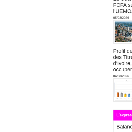
FCFA su
l’UEMO
05/08/2026
Profil 
des Titr
d’Ivoire
occupent
04/08/2026
L'expres
Balan