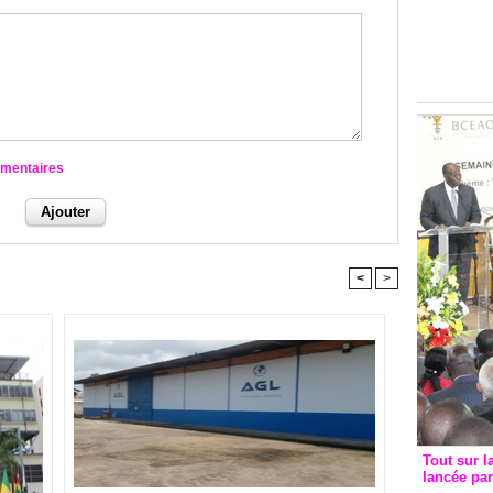
Groupe c
convent
avec les
FCfa
mmentaires
<
>
Tout sur l
lancée pa