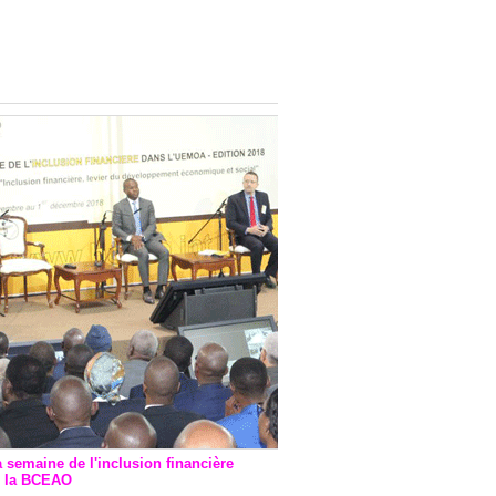
onsultatif de Paris : 7
ions de financement signées
 Ptf pour 262,6 milliards de
a semaine de l'inclusion financière
r la BCEAO