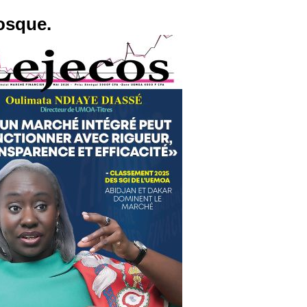
osque.