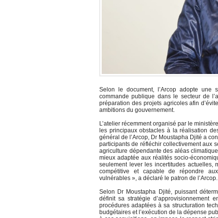
Selon le document, l’Arcop adopte une stra
commande publique dans le secteur de l’agr
préparation des projets agricoles afin d’évi
ambitions du gouvernement.
L’atelier récemment organisé par le ministère 
les principaux obstacles à la réalisation d
général de l’Arcop, Dr Moustapha Djité a con
participants de réfléchir collectivement aux s
agriculture dépendante des aléas climatiques
mieux adaptée aux réalités socio-économiq
seulement lever les incertitudes actuelles,
compétitive et capable de répondre aux
vulnérables », a déclaré le patron de l’Arcop.
Selon Dr Moustapha Djité, puissant détermi
définit sa stratégie d’approvisionnement e
procédures adaptées à sa structuration techn
budgétaires et l’exécution de la dépense publi