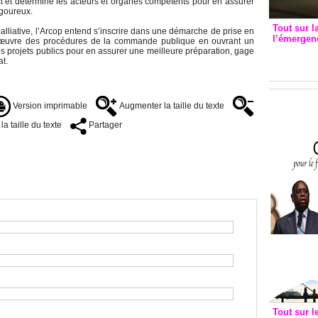
ict et détermine les acteurs et organes compétents pour en assurer
igoureux.
Tout sur l
palliative, l’Arcop entend s’inscrire dans une démarche de prise en
l’émergenc
n œuvre des procédures de la commande publique en ouvrant un
3eme CI
s projets publics pour en assurer une meilleure préparation, gage
at.
recomm
Version imprimable
Augmenter la taille du texte
a taille du texte
Partager
Tout sur l