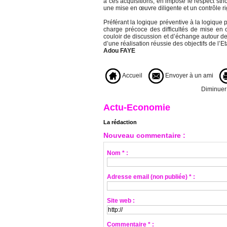
à ces acquisitions, en impose le respect str
une mise en œuvre diligente et un contrôle r
Préférant la logique préventive à la logique 
charge précoce des difficultés de mise e
couloir de discussion et d’échange autour de
d’une réalisation réussie des objectifs de l’Et
Adou FAYE
Accueil
Envoyer à un ami
Diminuer l
Actu-Economie
La rédaction
Nouveau commentaire :
Nom * :
Adresse email (non publiée) * :
Site web :
Commentaire * :