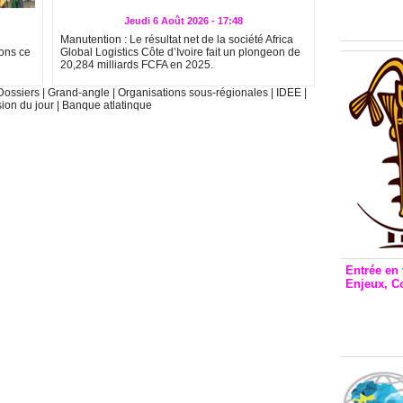
Inclusio
émetteu
Jeudi 6 Août 2026 - 17:48
Manutention : Le résultat net de la société Africa
ions ce
Global Logistics Côte d’Ivoire fait un plongeon de
20,284 milliards FCFA en 2025.
Dossiers
|
Grand-angle
|
Organisations sous-régionales
|
IDEE
|
sion du jour
|
Banque atlatinque
Entrée en 
Enjeux, C
Entrée 
et Bale
Stanisl