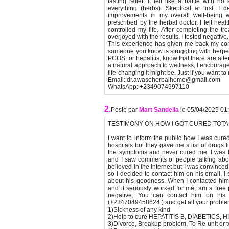
lasting relief. It felt like a battle with
everything (herbs). Skeptical at first, I 
improvements in my overall well-being w
prescribed by the herbal doctor, I felt he
controlled my life. After completing the tr
overjoyed with the results. I tested negati
This experience has given me back my con
someone you know is struggling with herpes
PCOS, or hepatitis, know that there are alte
a natural approach to wellness, I encourag
life-changing it might be. Just if you want to
Email: dr.awaseherbalhome@gmail.com
WhatsApp: +2349074997110
2.
Posté par
Mart Sandella
le 05/04/2025 01
TESTIMONY ON HOW I GOT CURED TOTA
I want to inform the public how I was cured
hospitals but they gave me a list of drugs l
the symptoms and never cured me. I was b
and I saw comments of people talking abo
believed in the Internet but I was convince
so I decided to contact him on his email, i 
about his goodness. When I contacted him
and it seriously worked for me, am a fre
negative. You can contact him on his 
(+2347049458624 ) and get all your proble
1)Sickness of any kind
2)Help to cure HEPATITIS B, DIABETICS, 
3)Divorce, Breakup problem, To Re-unit or to