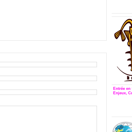
Inclusio
émetteu
Entrée en 
Enjeux, C
Entrée 
et Bale
Stanisl