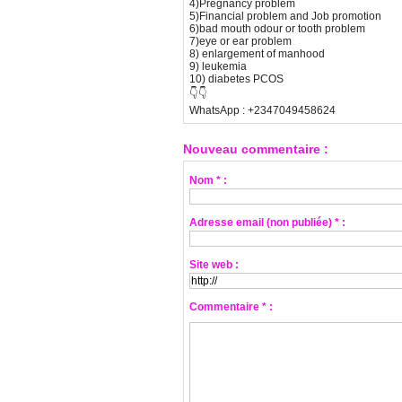
4)Pregnancy problem
5)Financial problem and Job promotion
6)bad mouth odour or tooth problem
7)eye or ear problem
8) enlargement of manhood
9) leukemia
10) diabetes PCOS
👇👇
WhatsApp : +2347049458624
Nouveau commentaire :
Nom * :
Adresse email (non publiée) * :
Site web :
Commentaire * :