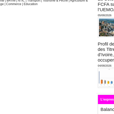
nté
|
BRVM
|
NTIC
|
Transport
|
Tourisme & Pêche
|
Agriculture &
FCFA su
age
|
Commerce
|
Education
l’UEMO
05/08/2026
Profil 
des Titr
d’Ivoire
occupent
04/08/2026
L'expres
Balan