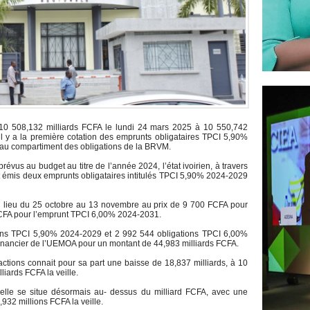
e 10 508,132 milliards FCFA le lundi 24 mars 2025 à 10 550,742
 il y a la première cotation des emprunts obligataires TPCI 5,90%
u compartiment des obligations de la BRVM.
révus au budget au titre de l’année 2024, l’état ivoirien, à travers
it émis deux emprunts obligataires intitulés TPCI 5,90% 2024-2029
 eu lieu du 25 octobre au 13 novembre au prix de 9 700 FCFA pour
CFA pour l’emprunt TPCI 6,00% 2024-2031.
tions TPCI 5,90% 2024-2029 et 2 992 544 obligations TPCI 6,00%
financier de l’UEMOA pour un montant de 44,983 milliards FCFA.
ctions connait pour sa part une baisse de 18,837 milliards, à 10
iards FCFA la veille.
 elle se situe désormais au- dessus du milliard FCFA, avec une
,932 millions FCFA la veille.