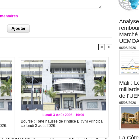
Agence UM
mmentaires
Analyse
rembour
Marché 
UEMOA :
<
>
06/08/2026
Mali : L
milliard
de l’U
05/08/2026
Lundi 3 Août 2026 - 19:00
Bourse : Forte hausse de l’indice BRVM Principal
2026.
ce lundi 3 août 2026.
La Côte 