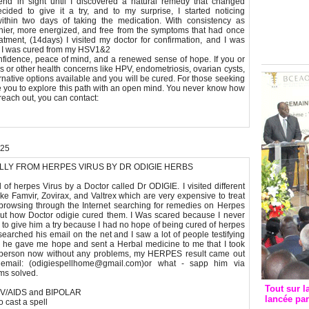
 no end in sight until I discovered a natural remedy that changed
Groupe c
decided to give it a try, and to my surprise, I started noticing
convent
ithin two days of taking the medication. With consistency as
althier, more energized, and free from the symptoms that had once
avec les
eatment, (14days) I visited my doctor for confirmation, and I was
FCfa
ve. I was cured from my HSV1&2
fidence, peace of mind, and a renewed sense of hope. If you or
 or other health concerns like HPV, endometriosis, ovarian cysts,
rnative options available and you will be cured. For those seeking
e you to explore this path with an open mind. You never know how
 reach out, you can contact:
:25
LLY FROM HERPES VIRUS BY DR ODIGIE HERBS
 of herpes Virus by a Doctor called Dr ODIGIE. I visited different
ike Famvir, Zovirax, and Valtrex which are very expensive to treat
rowsing through the Internet searching for remedies on Herpes
ut how Doctor odigie cured them. I Was scared because I never
d to give him a try because I had no hope of being cured of herpes
searched his email on the net and I saw a lot of people testifying
 he gave me hope and sent a Herbal medicine to me that I took
e person now without any problems, my HERPES result came out
email: (odigiespellhome@gmail.com)or what - sapp him via
ms solved.
Tout sur l
HIV/AIDS and BIPOLAR
lancée pa
 cast a spell