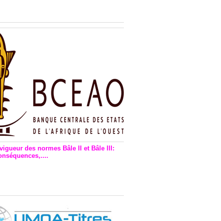
n financière : Plaidoyer des
rs de monnaie électronique
vigueur des normes Bâle II et Bâle III:
onséquences,....
en vigueur de la reforme Bale 2
3 – Une bonne chose, selon
as Zézé