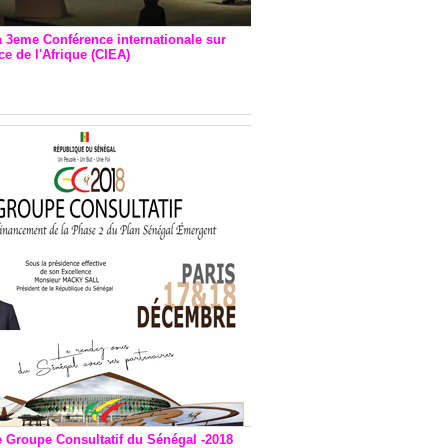
a 3eme Conférence internationale sur
e de l'Afrique (CIEA)
EA : Quatre principales
andations émises
e Groupe Consultatif du Sénégal -2018