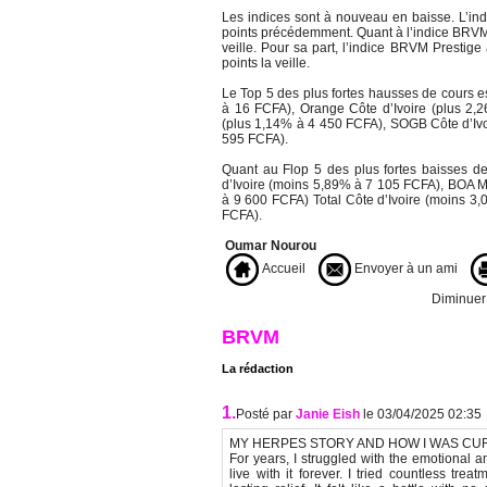
Les indices sont à nouveau en baisse. L’in
points précédemment. Quant à l’indice BRVM 
veille. Pour sa part, l’indice BRVM Prestig
points la veille.
Le Top 5 des plus fortes hausses de cours es
à 16 FCFA), Orange Côte d’Ivoire (plus 2,
(plus 1,14% à 4 450 FCFA), SOGB Côte d’Ivo
595 FCFA).
Quant au Flop 5 des plus fortes baisses de 
d’Ivoire (moins 5,89% à 7 105 FCFA), BOA M
à 9 600 FCFA) Total Côte d’Ivoire (moins 
FCFA).
Oumar Nourou
Accueil
Envoyer à un ami
Diminuer l
BRVM
La rédaction
1.
Posté par
Janie Eish
le 03/04/2025 02:35
MY HERPES STORY AND HOW I WAS CU
For years, I struggled with the emotional a
live with it forever. I tried countless tr