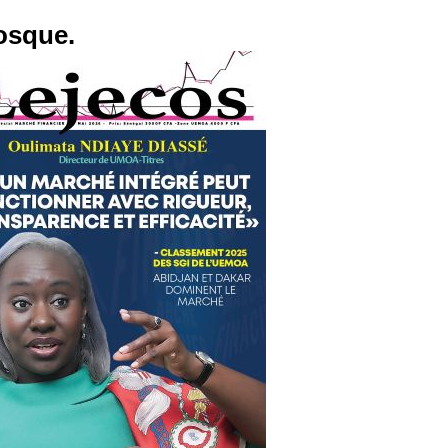
osque.