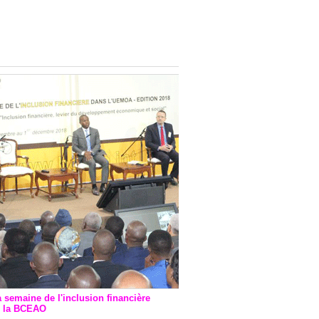
onsultatif de Paris : 7
ions de financement signées
 Ptf pour 262,6 milliards de
a semaine de l'inclusion financière
r la BCEAO