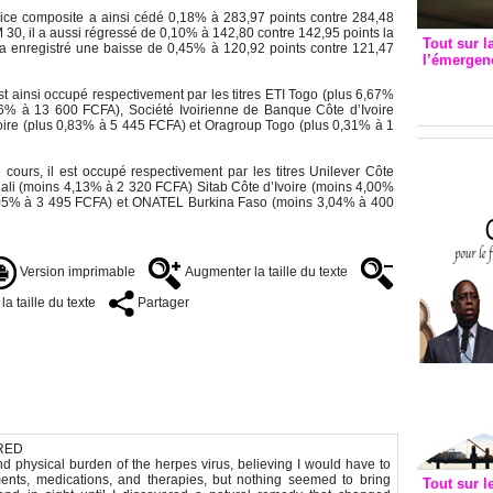
dice composite a ainsi cédé 0,18% à 283,97 points contre 284,48
30, il a aussi régressé de 0,10% à 142,80 contre 142,95 points la
Tout sur l
e a enregistré une baisse de 0,45% à 120,92 points contre 121,47
l’émergenc
3eme CI
t ainsi occupé respectivement par les titres ETI Togo (plus 6,67%
recomm
26% à 13 600 FCFA), Société Ivoirienne de Banque Côte d’Ivoire
ire (plus 0,83% à 5 445 FCFA) et Oragroup Togo (plus 0,31% à 1
cours, il est occupé respectivement par les titres Unilever Côte
ali (moins 4,13% à 2 320 FCFA) Sitab Côte d’Ivoire (moins 4,00%
3,05% à 3 495 FCFA) et ONATEL Burkina Faso (moins 3,04% à 400
Version imprimable
Augmenter la taille du texte
a taille du texte
Partager
RED
nd physical burden of the herpes virus, believing I would have to
eatments, medications, and therapies, but nothing seemed to bring
Tout sur l