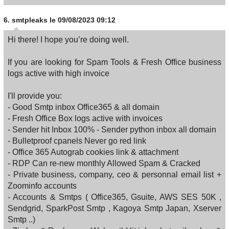
6.
smtpleaks
le 09/08/2023 09:12
Hi there! I hope you’re doing well.
If you are looking for Spam Tools & Fresh Office business
logs active with high invoice
I'll provide you:
- Good Smtp inbox Office365 & all domain
- Fresh Office Box logs active with invoices
- Sender hit Inbox 100% - Sender python inbox all domain
- Bulletproof cpanels Never go red link
- Office 365 Autograb cookies link & attachment
- RDP Can re-new monthly Allowed Spam & Cracked
- Private business, company, ceo & personnal email list +
Zoominfo accounts
- Accounts & Smtps ( Office365, Gsuite, AWS SES 50K ,
Sendgrid, SparkPost Smtp , Kagoya Smtp Japan, Xserver
Smtp ..)