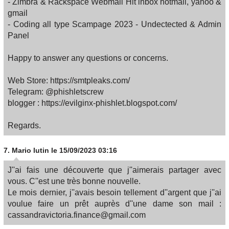
- Zimbra & Rackspace Webmail Hit inbox hotmail, yahoo &
gmail
- Coding all type Scampage 2023 - Undectected & Admin
Panel
Happy to answer any questions or concerns.
Web Store: https://smtpleaks.com/
Telegram: @phishletscrew
blogger : https://evilginx-phishlet.blogspot.com/
Regards.
7.
Mario lutin
le 15/09/2023 03:16
J''ai fais une découverte que j''aimerais partager avec
vous. C''est une très bonne nouvelle.
Le mois dernier, j''avais besoin tellement d''argent que j''ai
voulue faire un prêt auprès d''une dame son mail :
cassandravictoria.finance@gmail.com