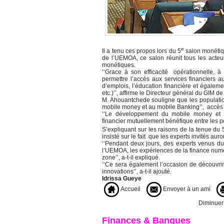
e
Il a tenu ces propos lors du 5
salon monétiqu
de l’UEMOA, ce salon réunit tous les acteu
monétiques.
‘‘Grace à son efficacité opérationnelle, 
permettre l’accès aux services financiers a
d’emplois, l’éducation financière et égaleme
etc.)’’, affirme le Directeur général du GIM 
M. Ahouantchede souligne que les population
mobile money et au mobile Banking’’, accès à 
‘‘Le développement du mobile money et du
financier mutuellement bénéfique entre les popul
S’expliquant sur les raisons de la tenue du 
insisté sur le fait que les experts invités 
‘‘Pendant deux jours, des experts venus du
l’UEMOA, les expériences de la finance numé
zone’’, a-t-il expliqué.
‘‘Ce sera également l’occasion de découvrir
innovations’’, a-t-il ajouté.
Idrissa Gueye
Accueil
Envoyer à un ami
Diminuer l
Finances & Banques