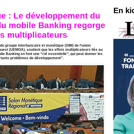
En ki
ue : Le développement du
du mobile Banking regorge
s multiplicateurs
du groupe interbancaire et monétique (GIM) de l’union
uest (UEMOA), soutient que les effets multiplicateurs liés au
 Banking en font une ‘‘clé essentielle’’, qui peut donner les
ortants problèmes de développement’’.