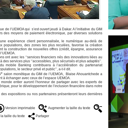
e de l’UEMOA qui s’est ouvert jeudi à Dakar. A l’initiative du GIM
rs des moyens de paiement électronique, par diverses solutions
à une expérience client personnalisée, le numérique au-delà de
ux populations, des zones les plus reculées, favorise la création
nt la construction de nouvelles offres (crédit, épargne, assurance
de l’UEMOA.
s ont avec les ‘‘services financiers nés des innovations liées au
des services plus ‘‘accessibles, plus sécurisés et plus adaptés’’.
 mobile Banking contribuera à l’accélération du partenariat
ations, le secteur privé et public’’, a-t-il dit.
e
5
salon monétique du GIM de l’UEMOA, Blaise Ahouantchede a
auront à échanger avec ceux de l’espace UEMOA.
 monde entier auront l’honneur de partager avec les experts de
rique, pour le développement de l’inclusion financière dans notre
 des expositions ou nos partenaires présenteront leurs dernières
Version imprimable
Augmenter la taille du texte
a taille du texte
Partager