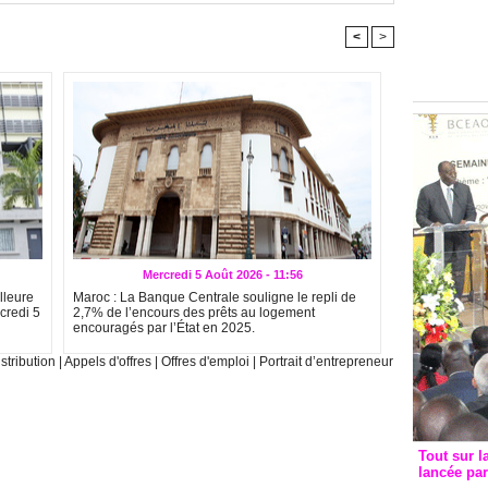
Groupe c
convent
<
>
avec les
FCfa
Mercredi 5 Août 2026 - 11:56
lleure
Maroc : La Banque Centrale souligne le repli de
credi 5
2,7% de l’encours des prêts au logement
encouragés par l’État en 2025.
stribution
|
Appels d'offres
|
Offres d'emploi
|
Portrait d’entrepreneur
Tout sur l
lancée pa