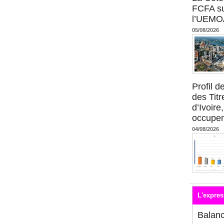
FCFA su
l’UEMO
05/08/2026
Profil 
des Titr
d’Ivoire
occupent
04/08/2026
L'expres
Balan