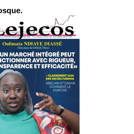
osque.