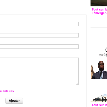
Tout sur l
l’émergenc
3eme CI
recomm
mmentaires
Tout sur l