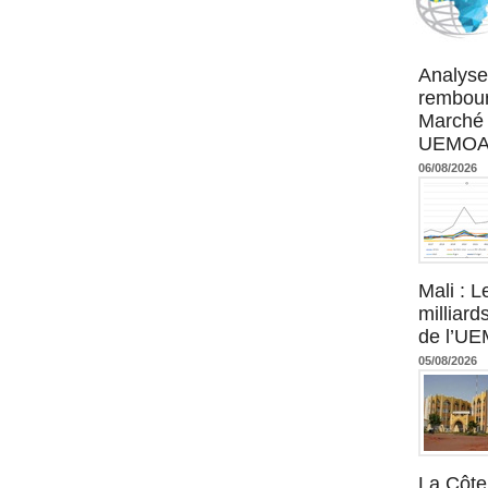
Agence UM
Analyse
rembour
Marché 
UEMOA :
06/08/2026
Mali : L
milliard
de l’U
05/08/2026
La Côte 