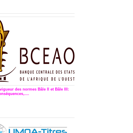
n financière : Plaidoyer des
rs de monnaie électronique
vigueur des normes Bâle II et Bâle III:
onséquences,....
en vigueur de la reforme Bale 2
3 – Une bonne chose, selon
as Zézé