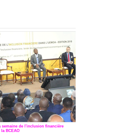
onsultatif de Paris : 7
ions de financement signées
 Ptf pour 262,6 milliards de
a semaine de l'inclusion financière
r la BCEAO