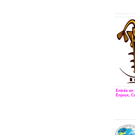
Inclusio
émetteu
Entrée en 
Enjeux, C
Entrée 
et Bale
Stanisl