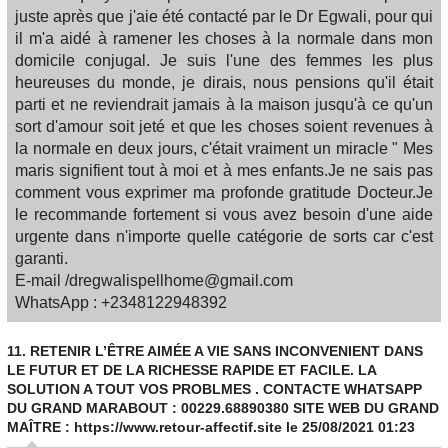
juste après que j'aie été contacté par le Dr Egwali, pour qui
il m'a aidé à ramener les choses à la normale dans mon
domicile conjugal. Je suis l'une des femmes les plus
heureuses du monde, je dirais, nous pensions qu'il était
parti et ne reviendrait jamais à la maison jusqu'à ce qu'un
sort d'amour soit jeté et que les choses soient revenues à
la normale en deux jours, c'était vraiment un miracle " Mes
maris signifient tout à moi et à mes enfants.Je ne sais pas
comment vous exprimer ma profonde gratitude Docteur.Je
le recommande fortement si vous avez besoin d'une aide
urgente dans n'importe quelle catégorie de sorts car c'est
garanti.
E-mail /dregwalispellhome@gmail.com
WhatsApp : +2348122948392
11.
RETENIR L’ÊTRE AIMÉE A VIE SANS INCONVENIENT DANS
LE FUTUR ET DE LA RICHESSE RAPIDE ET FACILE. LA
SOLUTION A TOUT VOS PROBLMES . CONTACTE WHATSAPP
DU GRAND MARABOUT : 00229.68890380 SITE WEB DU GRAND
MAÎTRE : https://www.retour-affectif.site
le 25/08/2021 01:23