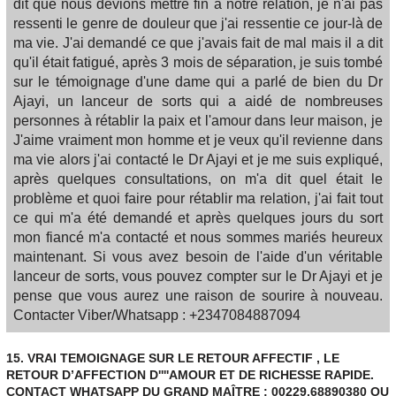
dit que nous devions mettre fin à notre relation, je n'ai pas
ressenti le genre de douleur que j'ai ressentie ce jour-là de
ma vie. J'ai demandé ce que j'avais fait de mal mais il a dit
qu'il était fatigué, après 3 mois de séparation, je suis tombé
sur le témoignage d'une dame qui a parlé de bien du Dr
Ajayi, un lanceur de sorts qui a aidé de nombreuses
personnes à rétablir la paix et l'amour dans leur maison, je
J'aime vraiment mon homme et je veux qu'il revienne dans
ma vie alors j'ai contacté le Dr Ajayi et je me suis expliqué,
après quelques consultations, on m'a dit quel était le
problème et quoi faire pour rétablir ma relation, j'ai fait tout
ce qui m'a été demandé et après quelques jours du sort
mon fiancé m'a contacté et nous sommes mariés heureux
maintenant. Si vous avez besoin de l'aide d'un véritable
lanceur de sorts, vous pouvez compter sur le Dr Ajayi et je
pense que vous aurez une raison de sourire à nouveau.
Contacter Viber/Whatsapp : +2347084887094
15.
VRAI TEMOIGNAGE SUR LE RETOUR AFFECTIF , LE
RETOUR D’AFFECTION D''''AMOUR ET DE RICHESSE RAPIDE.
CONTACT WHATSAPP DU GRAND MAÎTRE : 00229.68890380 OU