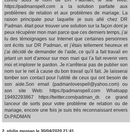
https://padmanspell.com a la solution parfaite aux
problèmes de relation et aux problèmes de mariage. La
raison principale pour laquelle je suis allé chez DR
Padman. était pour trouver une solution sur la façon dont je
peux récupérer mon mari parce que ces derniers temps, j'ai
lu des témoignages sur Internet que certaines personnes
ont écrits sur DR Padman, et j'étais tellement heureux et
j'ai décidé de demander de l'aide, ce qu'il a fait travail en
jetant un sort d'amour sur mon mari qui l'a fait revenir vers
moi et implorer le pardon. Je n'arrêterai pas de publier son
nom sur le net à cause du bon travail qu'il fait. Je laisserai
tomber son contact pour l'utilité de ceux qui ont besoin de
son aide.Son email (padmanlovespell@yahoo.com) ou
son site Web: https://padmanspell.com Whatsapp
19492293867 https://twitter.com/padman_dr. ce grand
lanceur de sorts pour votre problème de relation ou de
mariage, encore une fois je suis très reconnaissant envers
Dr.PADMAN
2.
philip morgan
le 30/04/2020 21:41