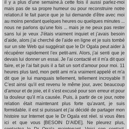
il y a plus d'une semaine.à cette fois il aussi parlez-moi
mais pas de sa propre humeur ou pour reconstruire notre
relation.il le fait parce que je lui demande d'être avec moi
au moins pendant quelques heures ou quelques minutes ...
nous ne parlons qu'une fois ... mais je ne peux pas rester
sans lui je veux J'étais vraiment inquiet et j'avais besoin
d'aide, alors j'ai cherché de l'aide en ligne et je suis tombé
sur un site Web qui suggérait que le Dr Ogala peut aider à
récupérer rapidement l'ex petit-ami. Alors, j'ai senti que je
devais lui donner un essai. Je l'ai contacté et il m'a dit quoi
faire, et je l'ai fait puis il a fait un sort d'amour pour moi. 11
heures plus tard, mon petit ami m'a vraiment appelé et m'a
dit que je lui manquais tellement, tellement incroyable !!
C'est ainsi qu'il est revenu le même jour, avec beaucoup
d'amour et de joie, et il s'est excusé pour son erreur et pour
la douleur qu'il m'a causée. Puis, à partir de ce jour, notre
relation était maintenant plus forte qu'avant, je suis
formidable. il est si puissant et j'ai décidé de partager mon
histoire sur Internet que le Dr Ogala est réel. si vous êtes
ici et que vous [BESOIN D'AIDE]. Ne pleurez plus,
contactez le Dr Ogala maintenant. Voici son contact,