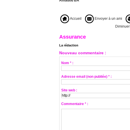
Amadou BA
Accueil
Envoyer à un ami
Diminuer l
Assurance
La rédaction
Nouveau commentaire :
Nom * :
Adresse email (non publiée) * :
Site web :
Commentaire * :