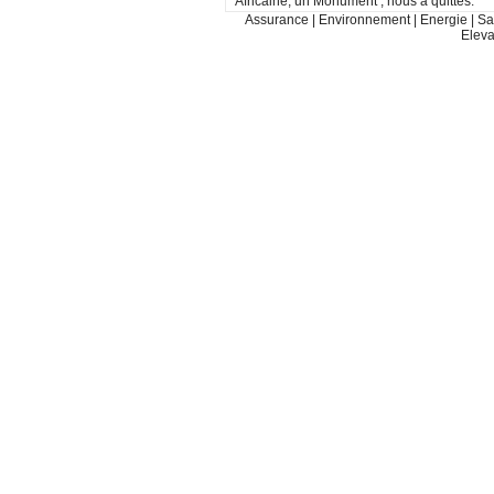
Africaine, un Monument , nous a quittés.
Assurance
|
Environnement
|
Energie
|
Sa
Elev