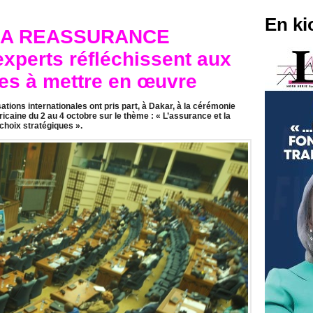
En ki
LA REASSURANCE
xperts réfléchissent aux
ies à mettre en œuvre
tions internationales ont pris part, à Dakar, à la cérémonie
icaine du 2 au 4 octobre sur le thème : « L’assurance et la
choix stratégiques ».