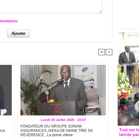
Groupe c
convent
avec les
mmentaires
FCfa
<
>
Lundi 20 Juillet 2026 - 10:07
FONDATEUR DU GROUPE SONAM
Tout sur l
ence
ASSURANCES, DIOULDE NIANE TIRE SA
lancée pa
REVERENCE : La prime ultime