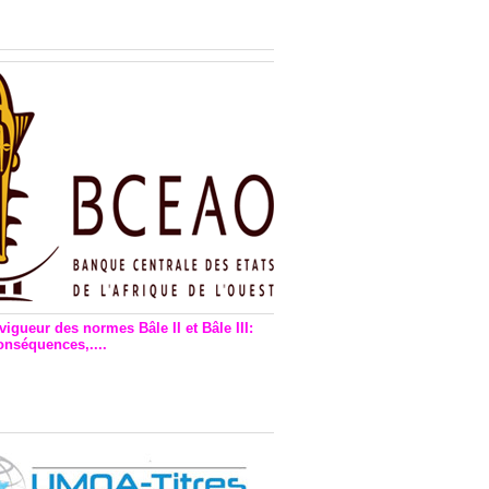
n financière : Plaidoyer des
rs de monnaie électronique
vigueur des normes Bâle II et Bâle III:
onséquences,....
en vigueur de la reforme Bale 2
3 – Une bonne chose, selon
as Zézé