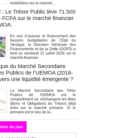
mobilisées sur le marché...
 : Le Trésor Public lève 71,500
s FCFA sur le marché financier
EMOA.
En vue d’assurer le financement des
besoins budgétaires de l’Etat du
Sénégal, la Direction Générale des
Financements et de la Dette (DGFD) a
levé ce vendredi 31 juillet 2026 sur le
marché financier...
que du Marché Secondaire
res Publics de l’UEMOA (2016-
vers une liquidité émergente ?
Le Marché Secondaire des Titres
Publics de l'UEMOA est le
compartiment où s'échangent les titres
(Bons et Obligations du Trésor) déjà
émis sur le marché primaire. Si le
primaire est le lieu de la...
sion du jour