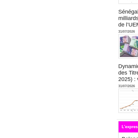
Sénégal
milliard
de l’U
31/07/2026
Dynami
des Tit
2025) : 
31/07/2026
L'expres