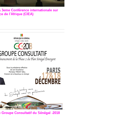
a 3eme Conférence internationale sur
e de l'Afrique (CIEA)
EA : Quatre principales
andations émises
e Groupe Consultatif du Sénégal -2018