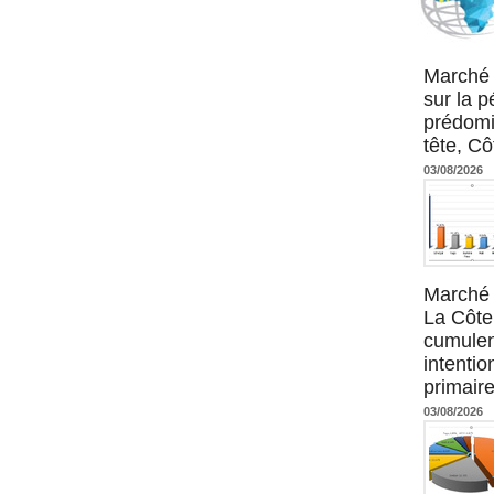
Agence UM
Marché 
sur la 
prédomi
tête, Cô
03/08/2026
Marché 
La Côte 
cumulen
intenti
primaire
03/08/2026