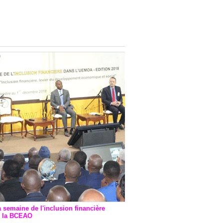
onsultatif de Paris : 7
ions de financement signées
 Ptf pour 262,6 milliards de
a semaine de l'inclusion financière
r la BCEAO