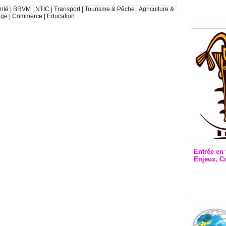
Inclusio
nté
|
BRVM
|
NTIC
|
Transport
|
Tourisme & Pêche
|
Agriculture &
émetteu
age
|
Commerce
|
Education
Entrée en 
Enjeux, C
Entrée 
et Bale
Stanisl