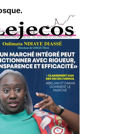
osque.