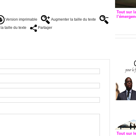
Tout sur l
l’émergenc
Version imprimable
Augmenter la taille du texte
3eme CI
recomm
a taille du texte
Partager
Tout sur l