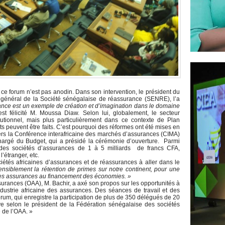
r ce forum n’est pas anodin. Dans son intervention, le président du
ur général de la Société sénégalaise de réassurance (SENRE), l’a
ance est un exemple de création et d’imagination dans le domaine
’est félicité M. Moussa Diaw. Selon lui, globalement, le secteur
tutionnel, mais plus particulièrement dans ce contexte de Plan
ts peuvent être faits. C’est pourquoi des réformes ont été mises en
rs la Conférence interafricaine des marchés d’assurances (CIMA)
hargé du Budget, qui a présidé la cérémonie d’ouverture. Parmi
al des sociétés d’assurances de 1 à 5 milliards de francs CFA,
l’étranger, etc.
tés africaines d’assurances et de réassurances à aller dans le
ensiblement la rétention de primes sur notre continent, pour une
ie des assurances au financement des économies. »
ssurances (OAA), M. Bachir, a axé son propos sur les opportunités à
industrie africaine des assurances. Des séances de travail et des
um, qui enregistre la participation de plus de 350 délégués de 20
uve selon le président de la Fédération sénégalaise des sociétés
é de l’OAA. »