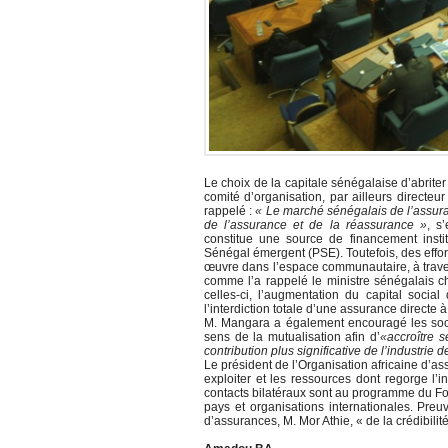
Le choix de la capitale sénégalaise d’abrite
comité d’organisation, par ailleurs directe
rappelé :
« Le marché sénégalais de l’assur
de l’assurance et de la réassurance »
, s
constitue une source de financement insti
Sénégal émergent (PSE). Toutefois, des effor
œuvre dans l’espace communautaire, à trave
comme l’a rappelé le ministre sénégalais c
celles-ci, l’augmentation du capital soci
l’interdiction totale d’une assurance directe à 
M. Mangara a également encouragé les socié
sens de la mutualisation afin d’
«accroître s
contribution plus significative de l’industr
Le président de l’Organisation africaine d’a
exploiter et les ressources dont regorge l’
contacts bilatéraux sont au programme du For
pays et organisations internationales. Pre
d’assurances, M. Mor Athie, « de la crédibilit