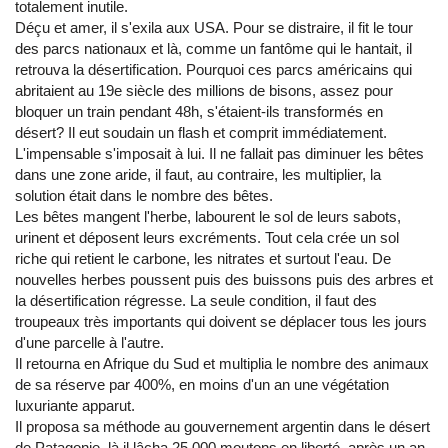
totalement inutile.
Déçu et amer, il s'exila aux USA. Pour se distraire, il fit le tour
des parcs nationaux et là, comme un fantôme qui le hantait, il
retrouva la désertification. Pourquoi ces parcs américains qui
abritaient au 19e siècle des millions de bisons, assez pour
bloquer un train pendant 48h, s'étaient-ils transformés en
désert? Il eut soudain un flash et comprit immédiatement.
L'impensable s'imposait à lui. Il ne fallait pas diminuer les bêtes
dans une zone aride, il faut, au contraire, les multiplier, la
solution était dans le nombre des bêtes.
Les bêtes mangent l'herbe, labourent le sol de leurs sabots,
urinent et déposent leurs excréments. Tout cela crée un sol
riche qui retient le carbone, les nitrates et surtout l'eau. De
nouvelles herbes poussent puis des buissons puis des arbres et
la désertification régresse. La seule condition, il faut des
troupeaux très importants qui doivent se déplacer tous les jours
d'une parcelle à l'autre.
Il retourna en Afrique du Sud et multiplia le nombre des animaux
de sa réserve par 400%, en moins d'un an une végétation
luxuriante apparut.
Il proposa sa méthode au gouvernement argentin dans le désert
de Patagonie, là il lâcha 25.000 moutons en liberté, après un an