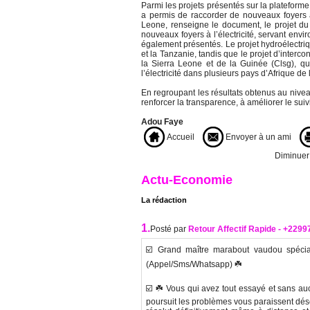
Parmi les projets présentés sur la plateforme
a permis de raccorder de nouveaux foyers à 
Leone, renseigne le document, le projet d
nouveaux foyers à l’électricité, servant env
également présentés. Le projet hydroélectri
et la Tanzanie, tandis que le projet d’interc
la Sierra Leone et de la Guinée (Clsg), qu
l’électricité dans plusieurs pays d’Afrique de 
En regroupant les résultats obtenus au niveau
renforcer la transparence, à améliorer le suivi 
Adou Faye
Accueil
Envoyer à un ami
Diminuer l
Actu-Economie
La rédaction
1.
Posté par
Retour Affectif Rapide - +229
☑️ Grand maître marabout vaudou spéciali
(Appel/Sms/Whatsapp) ☘️
☑️ ☘️ Vous qui avez tout essayé et sans au
poursuit les problèmes vous paraissent dés