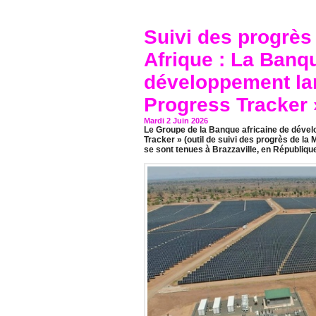
Suivi des progrès 
Afrique : La Banqu
développement lan
Progress Tracker 
Mardi 2 Juin 2026
Le Groupe de la Banque africaine de dévelo
Tracker » (outil de suivi des progrès de l
se sont tenues à Brazzaville, en Républiqu