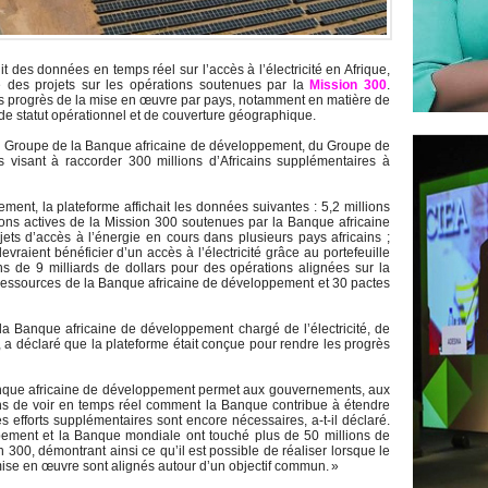
t des données en temps réel sur l’accès à l’électricité en Afrique,
elle des projets sur les opérations soutenues par la
Mission 300
.
 les progrès de la mise en œuvre par pays, notamment en matière de
 de statut opérationnel et de couverture géographique.
 du Groupe de la Banque africaine de développement, du Groupe de
 visant à raccorder 300 millions d’Africains supplémentaires à
nt, la plateforme affichait les données suivantes : 5,2 millions
ns actives de la Mission 300 soutenues par la Banque africaine
ets d’accès à l’énergie en cours dans plusieurs pays africains ;
raient bénéficier d’un accès à l’électricité grâce au portefeuille
ons de 9 milliards de dollars pour des opérations alignées sur la
 ressources de la Banque africaine de développement et 30 pactes
la Banque africaine de développement chargé de l’électricité, de
e, a déclaré que la plateforme était conçue pour rendre les progrès
anque africaine de développement permet aux gouvernements, aux
yens de voir en temps réel comment la Banque contribue à étendre
des efforts supplémentaires sont encore nécessaires, a-t-il déclaré.
ement et la Banque mondiale ont touché plus de 50 millions de
300, démontrant ainsi ce qu’il est possible de réaliser lorsque le
 mise en œuvre sont alignés autour d’un objectif commun. »