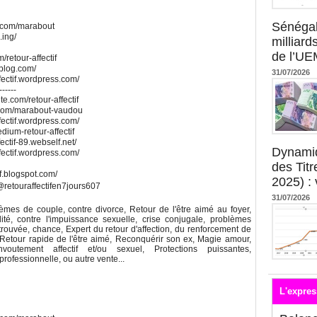
Sénégal
e.com/marabout
.ing/
milliard
de l’U
/retour-affectif
alblog.com/
31/07/2026
fectif.wordpress.com/
------
ite.com/retour-affectif
ite.com/marabout-vaudou
fectif.wordpress.com/
edium-retour-affectif
ectif-89.webself.net/
Dynami
fectif.wordpress.com/
des Tit
if.blogspot.com/
2025) : 
retouraffectifen7jours607
31/07/2026
blèmes de couple, contre divorce, Retour de l'être aimé au foyer,
ilité, contre l'impuissance sexuelle, crise conjugale, problèmes
retrouvée, chance, Expert du retour d'affection, du renforcement de
le, Retour rapide de l'être aimé, Reconquérir son ex, Magie amour,
utement affectif et/ou sexuel, Protections puissantes,
rofessionnelle, ou autre vente...
L'expres