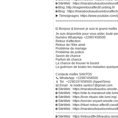
🌐 SiteWeb : https://maraboutvaudouretouraf
🌐 Blog :http://magieretouraffectif.unblog.fr/
🌐 Blog : https://maraboutvaudouretouraffect
▶️ Témoignages: https://www.youtube.com/@
=================================
☑️ Bonjour & bonsoir je suis le grand maît
Je suis disponible pour vous aider, toute p
Numéro WhatsApp +22997458500
Retour d'affection
Retour de l'être aimé
Problème de mariage
Problème de justice
Savon de chance
Parfum de chance
La chance de trouver le boulot
La guérison de toutes les maladies quelques
Contacte maître SANTOS
📞 WhatsApp: +22997458500
📱 Tel : +2290197458500 (Appel/Sms)
📧 Email : le.maitre.santos7@gmail.com
🌐 SiteWeb : https://maraboutvaudou.wixsit
🌐 SiteWeb : https://vite-ts-marabout-site.lumi
🌐 SiteWeb : https://love-rituals-site.lumi.ing/
🌐 SiteWeb : https://sorcier-voyant.wixsite.com
🌐 SiteWeb : https://rituel-retour-affectif.can
🌐 SiteWeb : https://maraboutvaudouretouraf
-----------------------------------------------------------
🌐 SiteWeb : https://retouraffectifvaudou.wixs