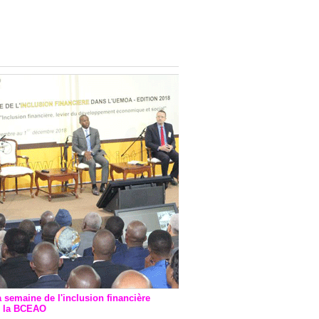
onsultatif de Paris : 7
ions de financement signées
 Ptf pour 262,6 milliards de
a semaine de l'inclusion financière
r la BCEAO