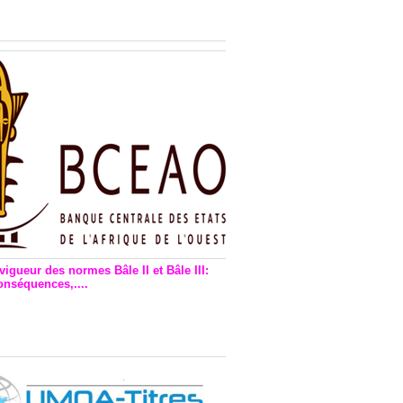
n financière : Plaidoyer des
rs de monnaie électronique
vigueur des normes Bâle II et Bâle III:
onséquences,....
en vigueur de la reforme Bale 2
3 – Une bonne chose, selon
as Zézé