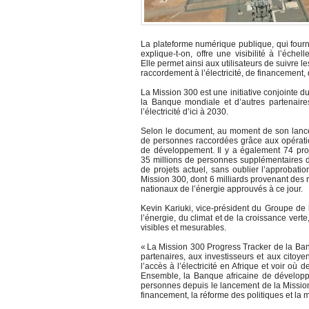
La plateforme numérique publique, qui fourni
explique-t-on, offre une visibilité à l’éch
Elle permet ainsi aux utilisateurs de suivre
raccordement à l’électricité, de financement,
La Mission 300 est une initiative conjointe
la Banque mondiale et d’autres partenaires
l’électricité d’ici à 2030.
Selon le document, au moment de son lanceme
de personnes raccordées grâce aux opératio
de développement. Il y a également 74 proj
35 millions de personnes supplémentaires dev
de projets actuel, sans oublier l’approbati
Mission 300, dont 6 milliards provenant des
nationaux de l’énergie approuvés à ce jour.
Kevin Kariuki, vice-président du Groupe de 
l’énergie, du climat et de la croissance vert
visibles et mesurables.
« La Mission 300 Progress Tracker de la B
partenaires, aux investisseurs et aux cito
l’accès à l’électricité en Afrique et voir où 
Ensemble, la Banque africaine de développ
personnes depuis le lancement de la Mission 
financement, la réforme des politiques et la