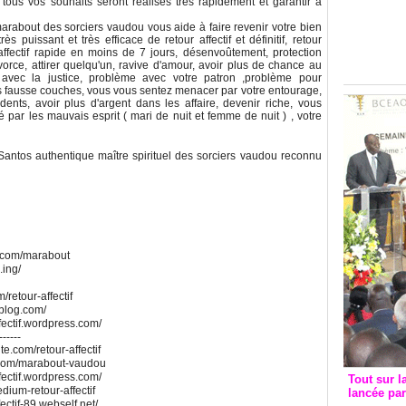
tous vos souhaits seront réalisés très rapidement et garantir à
Groupe c
convent
arabout des sorciers vaudou vous aide à faire revenir votre bien
ès puissant et très efficace de retour affectif et définitif, retour
avec les
r affectif rapide en moins de 7 jours, désenvoûtement, protection
FCfa
ivorce, attirer quelqu'un, ravive d'amour, avoir plus de chance au
 avec la justice, problème avec votre patron ,problème pour
s fausse couches, vous vous sentez menacer par votre entourage,
idents, avoir plus d'argent dans les affaire, devenir riche, vous
par les mauvais esprit ( mari de nuit et femme de nuit ) , votre
antos authentique maître spirituel des sorciers vaudou reconnu
e.com/marabout
.ing/
/retour-affectif
alblog.com/
fectif.wordpress.com/
------
ite.com/retour-affectif
ite.com/marabout-vaudou
fectif.wordpress.com/
Tout sur l
edium-retour-affectif
lancée pa
ectif-89.webself.net/