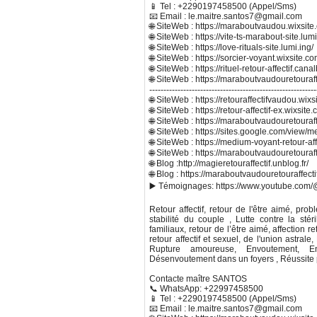
📱 Tel : +2290197458500 (Appel/Sms)
📧 Email : le.maitre.santos7@gmail.com
🌐 SiteWeb : https://maraboutvaudou.wixsit
🌐 SiteWeb : https://vite-ts-marabout-site.lumi
🌐 SiteWeb : https://love-rituals-site.lumi.ing/
🌐 SiteWeb : https://sorcier-voyant.wixsite.com
🌐 SiteWeb : https://rituel-retour-affectif.can
🌐 SiteWeb : https://maraboutvaudouretouraf
-----------------------------------------------------------
🌐 SiteWeb : https://retouraffectifvaudou.wixs
🌐 SiteWeb : https://retour-affectif-ex.wixs
🌐 SiteWeb : https://maraboutvaudouretouraf
🌐 SiteWeb : https://sites.google.com/view/m
🌐 SiteWeb : https://medium-voyant-retour-aff
🌐 SiteWeb : https://maraboutvaudouretouraf
🌐 Blog :http://magieretouraffectif.unblog.fr/
🌐 Blog : https://maraboutvaudouretouraffect
▶️ Témoignages: https://www.youtube.com/@
Retour affectif, retour de l'être aimé, pro
stabilité du couple , Lutte contre la stér
familiaux, retour de l’être aimé, affection 
retour affectif et sexuel, de l'union astra
Rupture amoureuse, Envoutement, Envo
Désenvoutement dans un foyers , Réussite p
Contacte maître SANTOS
📞 WhatsApp: +22997458500
📱 Tel : +2290197458500 (Appel/Sms)
📧 Email : le.maitre.santos7@gmail.com