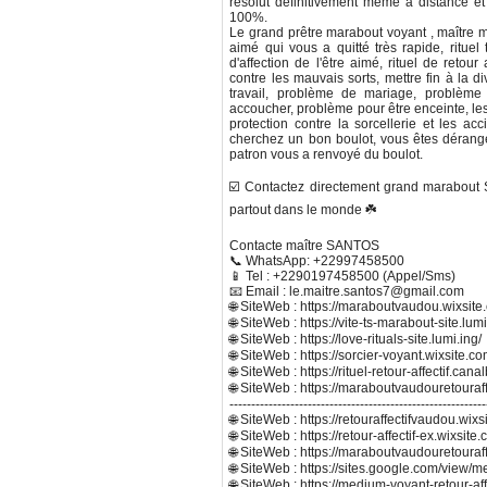
résolut définitivement même à distance et 
100%.
Le grand prêtre marabout voyant , maître m
aimé qui vous a quitté très rapide, rituel tr
d'affection de l'être aimé, rituel de retou
contre les mauvais sorts, mettre fin à la d
travail, problème de mariage, problème
accoucher, problème pour être enceinte, le
protection contre la sorcellerie et les acc
cherchez un bon boulot, vous êtes dérangé 
patron vous a renvoyé du boulot.
☑️ Contactez directement grand marabout S
partout dans le monde ☘️
Contacte maître SANTOS
📞 WhatsApp: +22997458500
📱 Tel : +2290197458500 (Appel/Sms)
📧 Email : le.maitre.santos7@gmail.com
🌐 SiteWeb : https://maraboutvaudou.wixsit
🌐 SiteWeb : https://vite-ts-marabout-site.lumi
🌐 SiteWeb : https://love-rituals-site.lumi.ing/
🌐 SiteWeb : https://sorcier-voyant.wixsite.com
🌐 SiteWeb : https://rituel-retour-affectif.can
🌐 SiteWeb : https://maraboutvaudouretouraf
-----------------------------------------------------------
🌐 SiteWeb : https://retouraffectifvaudou.wixs
🌐 SiteWeb : https://retour-affectif-ex.wixs
🌐 SiteWeb : https://maraboutvaudouretouraf
🌐 SiteWeb : https://sites.google.com/view/m
🌐 SiteWeb : https://medium-voyant-retour-aff