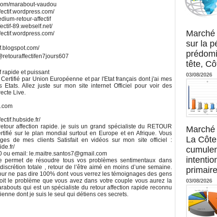
ite.com/marabout-vaudou
fectif.wordpress.com/
edium-retour-affectif
Agence UM
ectif-89.webself.net/
Marché 
fectif.wordpress.com/
sur la 
if.blogspot.com/
prédomi
retouraffectifen7jours607
tête, Cô
f rapide et puissant
03/08/2026
Certifié par Union Européenne et par l'Etat français dont j'ai mes
tats. Allez juste sur mon site internet Officiel pour voir des
ecte Live.
l.com
ctif.hubside.fr/
tour affection rapide. je suis un grand spécialiste du RETOUR
Marché 
ifié sur le plan mondial surtout en Europe et en Afrique. Vous
La Côte 
s de mes clients Satisfait en vidéos sur mon site officiel :
de.fr/
cumulen
 ou email: le.maitre.santos7@gmail.com
intenti
 me permet de résoudre tous vos problèmes sentimentaux dans
n discrétion totale , retour de l’être aimé en moins d’une semaine.
primaire
pour ne pas dire 100% dont vous verrez les témoignages des gens
soit le problème que vous avez dans votre couple vous aurez la
03/08/2026
rabouts qui est un spécialiste du retour affection rapide reconnu
ienne dont je suis le seul qui détiens ces secrets.