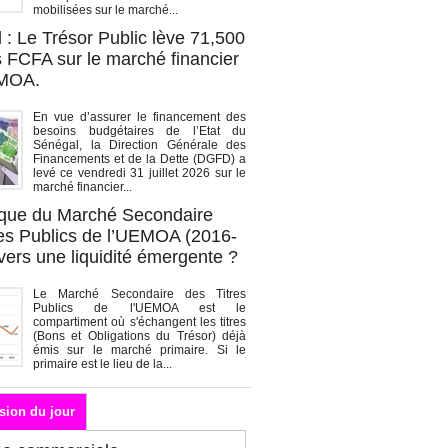
mobilisées sur le marché...
 : Le Trésor Public lève 71,500
s FCFA sur le marché financier
EMOA.
En vue d’assurer le financement des
besoins budgétaires de l’Etat du
Sénégal, la Direction Générale des
Financements et de la Dette (DGFD) a
levé ce vendredi 31 juillet 2026 sur le
marché financier...
que du Marché Secondaire
res Publics de l’UEMOA (2016-
vers une liquidité émergente ?
Le Marché Secondaire des Titres
Publics de l'UEMOA est le
compartiment où s'échangent les titres
(Bons et Obligations du Trésor) déjà
émis sur le marché primaire. Si le
primaire est le lieu de la...
sion du jour