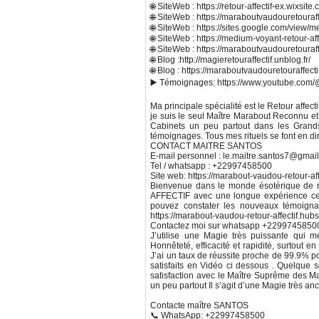
🌐 SiteWeb : https://retour-affectif-ex.wixs
🌐 SiteWeb : https://maraboutvaudouretouraf
🌐 SiteWeb : https://sites.google.com/view/m
🌐 SiteWeb : https://medium-voyant-retour-aff
🌐 SiteWeb : https://maraboutvaudouretouraf
🌐 Blog :http://magieretouraffectif.unblog.fr/
🌐 Blog : https://maraboutvaudouretouraffect
▶️ Témoignages: https://www.youtube.com/@
Ma principale spécialité est le Retour affecti
je suis le seul Maître Marabout Reconnu et 
Cabinets un peu partout dans les Grands E
témoignages. Tous mes rituels se font en dir
CONTACT MAITRE SANTOS
E-mail personnel : le.maitre.santos7@gmai
Tel / whatsapp : +22997458500
Site web: https://marabout-vaudou-retour-affe
Bienvenue dans le monde ésotérique de re
AFFECTIF avec une longue expérience cert
pouvez constater les nouveaux témoignage
https://marabout-vaudou-retour-affectif.hubsi
Contactez moi sur whatsapp +22997458500
J’utilise une Magie très puissante qui
Honnêteté, efficacité et rapidité, surtout e
J’ai un taux de réussite proche de 99.9% 
satisfaits en Vidéo ci dessous . Quelque 
satisfaction avec le Maître Suprême des Ma
un peu partout Il s’agit d’une Magie très anc
Contacte maître SANTOS
📞 WhatsApp: +22997458500