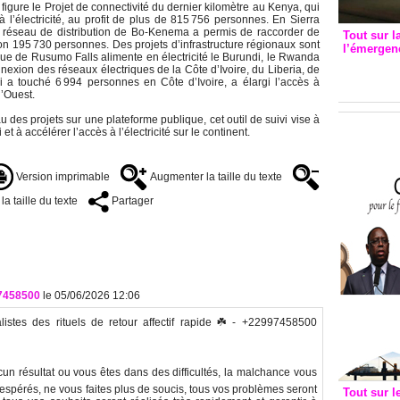
 figure le Projet de connectivité du dernier kilomètre au Kenya, qui
l’électricité, au profit de plus de 815 756 personnes. En Sierra
u réseau de distribution de Bo-Kenema a permis de raccorder de
Tout sur l
iron 195 730 personnes. Des projets d’infrastructure régionaux sont
l’émergenc
que de Rusumo Falls alimente en électricité le Burundi, le Rwanda
3eme CI
onnexion des réseaux électriques de la Côte d’Ivoire, du Liberia, de
recomm
i a touché 6 994 personnes en Côte d’Ivoire, a élargi l’accès à
l’Ouest.
 des projets sur une plateforme publique, cet outil de suivi vise à
et à accélérer l’accès à l’électricité sur le continent.
Version imprimable
Augmenter la taille du texte
a taille du texte
Partager
97458500
le 05/06/2026 12:06
stes des rituels de retour affectif rapide ☘️ - +22997458500
cun résultat ou vous êtes dans des difficultés, la malchance vous
espérés, ne vous faites plus de soucis, tous vos problèmes seront
Tout sur l