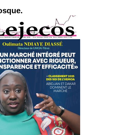
osque.