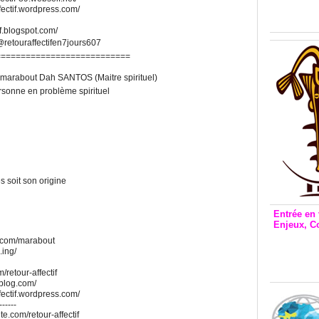
Inclusio
fectif.wordpress.com/
émetteu
if.blogspot.com/
retouraffectifen7jours607
===========================
re marabout Dah SANTOS (Maitre spirituel)
ersonne en problème spirituel
 soit son origine
Entrée en 
Enjeux, C
Entrée 
e.com/marabout
et Bale
.ing/
Stanisl
/retour-affectif
alblog.com/
fectif.wordpress.com/
------
ite.com/retour-affectif