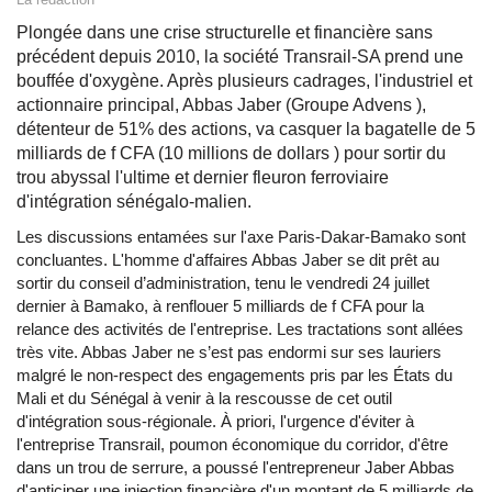
Plongée dans une crise structurelle et financière sans
précédent depuis 2010, la société Transrail-SA prend une
bouffée d'oxygène. Après plusieurs cadrages, l'industriel et
actionnaire principal, Abbas Jaber (Groupe Advens ),
détenteur de 51% des actions, va casquer la bagatelle de 5
milliards de f CFA (10 millions de dollars ) pour sortir du
trou abyssal l'ultime et dernier fleuron ferroviaire
d'intégration sénégalo-malien.
Les discussions entamées sur l'axe Paris-Dakar-Bamako sont
concluantes. L'homme d'affaires Abbas Jaber se dit prêt au
sortir du conseil d’administration, tenu le vendredi 24 juillet
dernier à Bamako, à renflouer 5 milliards de f CFA pour la
relance des activités de l'entreprise. Les tractations sont allées
très vite. Abbas Jaber ne s’est pas endormi sur ses lauriers
malgré le non-respect des engagements pris par les États du
Mali et du Sénégal à venir à la rescousse de cet outil
d'intégration sous-régionale. À priori, l'urgence d'éviter à
l'entreprise Transrail, poumon économique du corridor, d'être
dans un trou de serrure, a poussé l'entrepreneur Jaber Abbas
d'anticiper une injection financière d'un montant de 5 milliards de