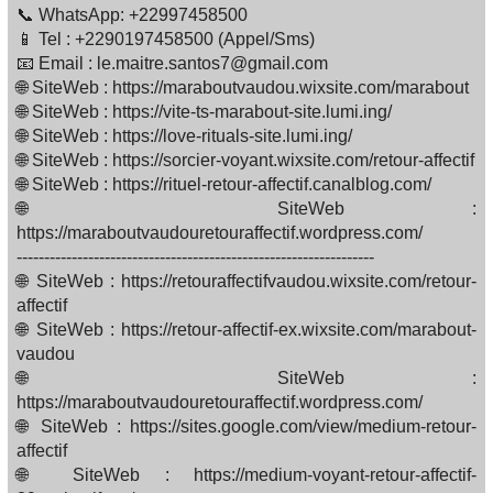
📞 WhatsApp: +22997458500
📱 Tel : +2290197458500 (Appel/Sms)
📧 Email : le.maitre.santos7@gmail.com
🌐 SiteWeb : https://maraboutvaudou.wixsite.com/marabout
🌐 SiteWeb : https://vite-ts-marabout-site.lumi.ing/
🌐 SiteWeb : https://love-rituals-site.lumi.ing/
🌐 SiteWeb : https://sorcier-voyant.wixsite.com/retour-affectif
🌐 SiteWeb : https://rituel-retour-affectif.canalblog.com/
🌐 SiteWeb :
https://maraboutvaudouretouraffectif.wordpress.com/
-----------------------------------------------------------------
🌐 SiteWeb : https://retouraffectifvaudou.wixsite.com/retour-
affectif
🌐 SiteWeb : https://retour-affectif-ex.wixsite.com/marabout-
vaudou
🌐 SiteWeb :
https://maraboutvaudouretouraffectif.wordpress.com/
🌐 SiteWeb : https://sites.google.com/view/medium-retour-
affectif
🌐 SiteWeb : https://medium-voyant-retour-affectif-