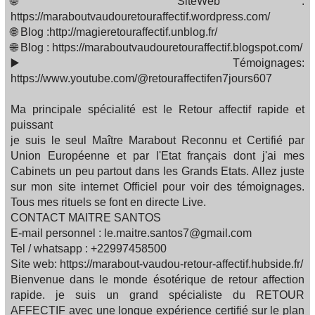
🌐 SiteWeb :
https://maraboutvaudouretouraffectif.wordpress.com/
🌐 Blog :http://magieretouraffectif.unblog.fr/
🌐 Blog : https://maraboutvaudouretouraffectif.blogspot.com/
▶️ Témoignages:
https://www.youtube.com/@retouraffectifen7jours607
Ma principale spécialité est le Retour affectif rapide et
puissant
je suis le seul Maître Marabout Reconnu et Certifié par
Union Européenne et par l'Etat français dont j'ai mes
Cabinets un peu partout dans les Grands Etats. Allez juste
sur mon site internet Officiel pour voir des témoignages.
Tous mes rituels se font en directe Live.
CONTACT MAITRE SANTOS
E-mail personnel : le.maitre.santos7@gmail.com
Tel / whatsapp : +22997458500
Site web: https://marabout-vaudou-retour-affectif.hubside.fr/
Bienvenue dans le monde ésotérique de retour affection
rapide. je suis un grand spécialiste du RETOUR
AFFECTIF avec une longue expérience certifié sur le plan