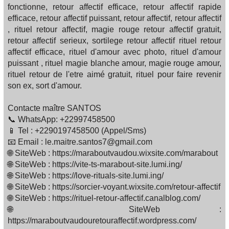
fonctionne, retour affectif efficace, retour affectif rapide
efficace, retour affectif puissant, retour affectif, retour affectif
, rituel retour affectif, magie rouge retour affectif gratuit,
retour affectif serieux, sortilege retour affectif rituel retour
affectif efficace, rituel d'amour avec photo, rituel d'amour
puissant , rituel magie blanche amour, magie rouge amour,
rituel retour de l'etre aimé gratuit, rituel pour faire revenir
son ex, sort d'amour.
Contacte maître SANTOS
📞 WhatsApp: +22997458500
📱 Tel : +2290197458500 (Appel/Sms)
📧 Email : le.maitre.santos7@gmail.com
🌐 SiteWeb : https://maraboutvaudou.wixsite.com/marabout
🌐 SiteWeb : https://vite-ts-marabout-site.lumi.ing/
🌐 SiteWeb : https://love-rituals-site.lumi.ing/
🌐 SiteWeb : https://sorcier-voyant.wixsite.com/retour-affectif
🌐 SiteWeb : https://rituel-retour-affectif.canalblog.com/
🌐 SiteWeb :
https://maraboutvaudouretouraffectif.wordpress.com/