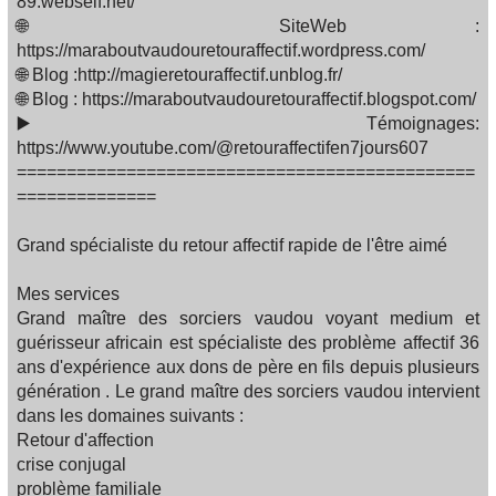
89.webself.net/
🌐 SiteWeb :
https://maraboutvaudouretouraffectif.wordpress.com/
🌐 Blog :http://magieretouraffectif.unblog.fr/
🌐 Blog : https://maraboutvaudouretouraffectif.blogspot.com/
▶️ Témoignages:
https://www.youtube.com/@retouraffectifen7jours607
==============================================
==============
Grand spécialiste du retour affectif rapide de l'être aimé
Mes services
Grand maître des sorciers vaudou voyant medium et
guérisseur africain est spécialiste des problème affectif 36
ans d'expérience aux dons de père en fils depuis plusieurs
génération . Le grand maître des sorciers vaudou intervient
dans les domaines suivants :
Retour d'affection
crise conjugal
problème familiale