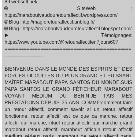
89.webself.net/
🌐 SiteWeb :
https://maraboutvaudouretouraffectif.wordpress.com/
🌐 Blog :http://magieretouraffectif.unblog.fr/
🌐 Blog : https://maraboutvaudouretouraffectif.blogspot.com/
▶️ Témoignages:
https://www.youtube.com/@retouraffectifen7jours607
==============================================
==============
BIENVENUE DANS LE MONDE DES ESPRITS ET DES
FORCES OCCULTES DU PLUS GRAND ET PUISSANT
MAÎTRE MARABOUT PAPA SANTOS DU MONDE.SUIS
PAPA SANTOS LE GRAND FÉTICHEUR MARABOUT
VOYANT MEDIUM DU BÉNIN.JE FAIS MES
PRESTATIONS DEPUIS 35 ANS COMME:comment faire
un retour affectif, comment savoir si un retour affectif
fonctionne, retour affectif est ce que ca marche, retour
affectif qui marche, rituel retour affectif qui marche grand
marabout retour affectif, marabout africain retour affectif
médium sérieux paris, marabout de retour affectif paris,