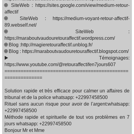
🌐 SiteWeb : https://sites.google.com/view/medium-retour-
affectif
🌐 SiteWeb : https://medium-voyant-retour-affectif-
89.webself.net/
🌐 SiteWeb :
https://maraboutvaudouretouraffectif.wordpress.com/
🌐 Blog :http://magieretouraffectif.unblog.fr/
🌐 Blog : https://maraboutvaudouretouraffectif.blogspot.com/
▶️ Témoignages:
https://www.youtube.com/@retouraffectifen7jours607
==============================================
==============
Solution rapide et très efficace pour calmer un affaires de
tribunal et de la police whatsapp: +22997458500
Rituel sans aucun risque pour avoir de l'argent:whatsapp:
+22997458500
Méthode rapide et spirituelle de tout vos problèmes en 7
jours whatsapp: +22997458500
Bonjour Mr et Mme