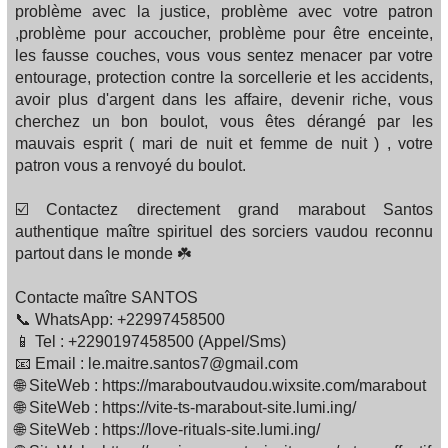
problème avec la justice, problème avec votre patron
,problème pour accoucher, problème pour être enceinte,
les fausse couches, vous vous sentez menacer par votre
entourage, protection contre la sorcellerie et les accidents,
avoir plus d'argent dans les affaire, devenir riche, vous
cherchez un bon boulot, vous êtes dérangé par les
mauvais esprit ( mari de nuit et femme de nuit ) , votre
patron vous a renvoyé du boulot.
☑️ Contactez directement grand marabout Santos
authentique maître spirituel des sorciers vaudou reconnu
partout dans le monde ☘️
Contacte maître SANTOS
📞 WhatsApp: +22997458500
📱 Tel : +2290197458500 (Appel/Sms)
📧 Email : le.maitre.santos7@gmail.com
🌐 SiteWeb : https://maraboutvaudou.wixsite.com/marabout
🌐 SiteWeb : https://vite-ts-marabout-site.lumi.ing/
🌐 SiteWeb : https://love-rituals-site.lumi.ing/