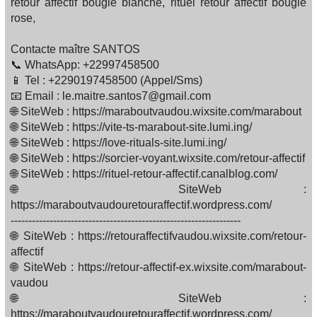
retour affectif bougie blanche, rituel retour affectif bougie
rose,
Contacte maître SANTOS
📞 WhatsApp: +22997458500
📱 Tel : +2290197458500 (Appel/Sms)
📧 Email : le.maitre.santos7@gmail.com
🌐 SiteWeb : https://maraboutvaudou.wixsite.com/marabout
🌐 SiteWeb : https://vite-ts-marabout-site.lumi.ing/
🌐 SiteWeb : https://love-rituals-site.lumi.ing/
🌐 SiteWeb : https://sorcier-voyant.wixsite.com/retour-affectif
🌐 SiteWeb : https://rituel-retour-affectif.canalblog.com/
🌐 SiteWeb :
https://maraboutvaudouretouraffectif.wordpress.com/
-----------------------------------------------------------------
🌐 SiteWeb : https://retouraffectifvaudou.wixsite.com/retour-
affectif
🌐 SiteWeb : https://retour-affectif-ex.wixsite.com/marabout-
vaudou
🌐 SiteWeb :
https://maraboutvaudouretouraffectif.wordpress.com/