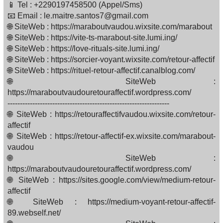
📱 Tel : +2290197458500 (Appel/Sms)
📧 Email : le.maitre.santos7@gmail.com
🌐 SiteWeb : https://maraboutvaudou.wixsite.com/marabout
🌐 SiteWeb : https://vite-ts-marabout-site.lumi.ing/
🌐 SiteWeb : https://love-rituals-site.lumi.ing/
🌐 SiteWeb : https://sorcier-voyant.wixsite.com/retour-affectif
🌐 SiteWeb : https://rituel-retour-affectif.canalblog.com/
🌐 SiteWeb :
https://maraboutvaudouretouraffectif.wordpress.com/
-----------------------------------------------------------------
🌐 SiteWeb : https://retouraffectifvaudou.wixsite.com/retour-
affectif
🌐 SiteWeb : https://retour-affectif-ex.wixsite.com/marabout-
vaudou
🌐 SiteWeb :
https://maraboutvaudouretouraffectif.wordpress.com/
🌐 SiteWeb : https://sites.google.com/view/medium-retour-
affectif
🌐 SiteWeb : https://medium-voyant-retour-affectif-
89.webself.net/