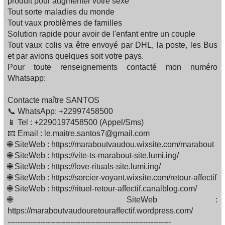
produit pour augmenter votre sexe
Tout sorte maladies du monde
Tout vaux problèmes de familles‍‍‍
Solution rapide pour avoir de l'enfant entre un couple
Tout vaux colis va être envoyé par DHL, la poste, les Bus
et par avions quelques soit votre pays.
Pour toute renseignements contacté mon numéro
Whatsapp:
Contacte maître SANTOS
📞 WhatsApp: +22997458500
📱 Tel : +2290197458500 (Appel/Sms)
📧 Email : le.maitre.santos7@gmail.com
🌐 SiteWeb : https://maraboutvaudou.wixsite.com/marabout
🌐 SiteWeb : https://vite-ts-marabout-site.lumi.ing/
🌐 SiteWeb : https://love-rituals-site.lumi.ing/
🌐 SiteWeb : https://sorcier-voyant.wixsite.com/retour-affectif
🌐 SiteWeb : https://rituel-retour-affectif.canalblog.com/
🌐 SiteWeb :
https://maraboutvaudouretouraffectif.wordpress.com/
-----------------------------------------------------------------