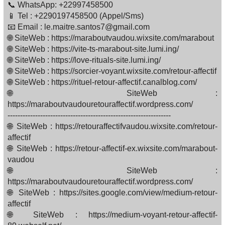
📞 WhatsApp: +22997458500
📱 Tel : +2290197458500 (Appel/Sms)
📧 Email : le.maitre.santos7@gmail.com
🌐 SiteWeb : https://maraboutvaudou.wixsite.com/marabout
🌐 SiteWeb : https://vite-ts-marabout-site.lumi.ing/
🌐 SiteWeb : https://love-rituals-site.lumi.ing/
🌐 SiteWeb : https://sorcier-voyant.wixsite.com/retour-affectif
🌐 SiteWeb : https://rituel-retour-affectif.canalblog.com/
🌐 SiteWeb :
https://maraboutvaudouretouraffectif.wordpress.com/
-----------------------------------------------------------------
🌐 SiteWeb : https://retouraffectifvaudou.wixsite.com/retour-
affectif
🌐 SiteWeb : https://retour-affectif-ex.wixsite.com/marabout-
vaudou
🌐 SiteWeb :
https://maraboutvaudouretouraffectif.wordpress.com/
🌐 SiteWeb : https://sites.google.com/view/medium-retour-
affectif
🌐 SiteWeb : https://medium-voyant-retour-affectif-